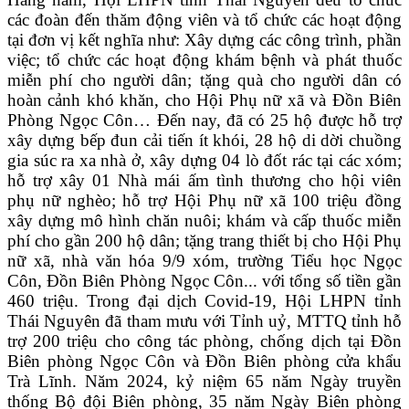
các đoàn đến thăm động viên và tổ chức các hoạt động
tại đơn vị kết nghĩa như: Xây dựng các công trình, phần
việc; tổ chức các hoạt động khám bệnh và phát thuốc
miễn phí cho người dân; tặng quà cho người dân có
hoàn cảnh khó khăn, cho Hội Phụ nữ xã và Đồn Biên
Phòng Ngọc Côn… Đến nay, đã có 25 hộ được hỗ trợ
xây dựng bếp đun cải tiến ít khói, 28 hộ di dời chuồng
gia súc ra xa nhà ở, xây dựng 04 lò đốt rác tại các xóm;
hỗ trợ xây 01 Nhà mái ấm tình thương cho hội viên
phụ nữ nghèo; hỗ trợ Hội Phụ nữ xã 100 triệu đồng
xây dựng mô hình chăn nuôi; khám và cấp thuốc miễn
phí cho gần 200 hộ dân; tặng trang thiết bị cho Hội Phụ
nữ xã, nhà văn hóa 9/9 xóm, trường Tiểu học Ngọc
Côn, Đồn Biên Phòng Ngọc Côn... với tổng số tiền gần
460 triệu. Trong đại dịch Covid-19, Hội LHPN tỉnh
Thái Nguyên đã tham mưu với Tỉnh uỷ, MTTQ tỉnh hỗ
trợ 200 triệu cho công tác phòng, chống dịch tại Đồn
Biên phòng Ngọc Côn và Đồn Biên phòng cửa khẩu
Trà Lĩnh. Năm 2024, kỷ niệm 65 năm Ngày truyền
thống Bộ đội Biên phòng, 35 năm Ngày Biên phòng