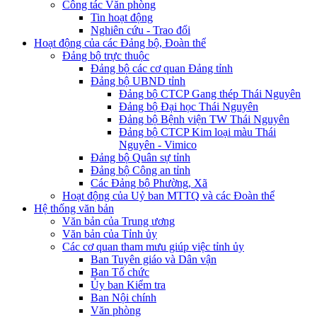
Công tác Văn phòng
Tin hoạt động
Nghiên cứu - Trao đổi
Hoạt động của các Đảng bộ, Đoàn thể
Đảng bộ trực thuộc
Đảng bộ các cơ quan Đảng tỉnh
Đảng bộ UBND tỉnh
Đảng bộ CTCP Gang thép Thái Nguyên
Đảng bộ Đại học Thái Nguyên
Đảng bộ Bệnh viện TW Thái Nguyên
Đảng bộ CTCP Kim loại màu Thái
Nguyên - Vimico
Đảng bộ Quân sự tỉnh
Đảng bộ Công an tỉnh
Các Đảng bộ Phường, Xã
Hoạt động của Uỷ ban MTTQ và các Đoàn thể
Hệ thống văn bản
Văn bản của Trung ương
Văn bản của Tỉnh ủy
Các cơ quan tham mưu giúp việc tỉnh ủy
Ban Tuyên giáo và Dân vận
Ban Tổ chức
Ủy ban Kiểm tra
Ban Nội chính
Văn phòng