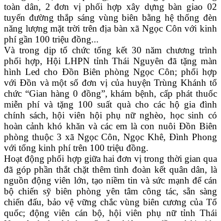
toàn dân, 2 đơn vị phối hợp xây dựng bàn giao 02
tuyến đường thắp sáng vùng biên bằng hệ thống đèn
năng lượng mặt trời trên địa bàn xã Ngọc Côn với kinh
phí gần 100 triệu đồng...
Và trong dịp tổ chức tổng kết 30 năm chương trình
phối hợp, Hội LHPN tỉnh Thái Nguyên đã tặng màn
hình Led cho Đồn Biên phòng Ngọc Côn; phối hợp
với Đồn và một số đơn vị của huyện Trùng Khánh tổ
chức “Gian hàng 0 đồng”, khám bệnh, cấp phát thuốc
miễn phí và tặng 100 suất quà cho các hộ gia đình
chính sách, hội viên hội phụ nữ nghèo, học sinh có
hoàn cảnh khó khăn và các em là con nuôi Đồn Biên
phòng thuộc 3 xã Ngọc Côn, Ngọc Khê, Đình Phong
với tổng kinh phí trên 100 triệu đồng.
Hoạt động phối hợp giữa hai đơn vị trong thời gian qua
đã góp phần thắt chặt thêm tình đoàn kết quân dân, là
nguồn động viên lớn, tạo niềm tin và sức mạnh để cán
bộ chiến sỹ biên phòng yên tâm công tác, sẵn sàng
chiến đấu, bảo vệ vững chắc vùng biên cương của Tổ
quốc; động viên cán bộ, hội viên phụ nữ tỉnh Thái