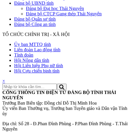
Đảng bộ UBND tỉnh
Đảng bộ Đại học Thái Nguyên
Đảng bộ CTCP Gang thép Thái Nguyên
Đảng bộ Quân sự tỉnh
Đảng bộ Công an tỉnh
TỔ CHỨC CHÍNH TRỊ - XÃ HỘI
Ủy ban MTTQ tỉnh
Liên đoàn Lao động tỉnh
Tỉnh đoàn
Hội Nông dân tỉnh
Hội Liên hiệp Phụ nữ tỉnh
Hội Cựu chiến binh tỉnh
×
CỔNG THÔNG TIN ĐIỆN TỬ ĐẢNG BỘ TỈNH THÁI
NGUYÊN
Trưởng Ban Biên tập: Đồng chí Đỗ Thị Minh Hoa
Ủy viên Ban Thường vụ, Trưởng ban Tuyên giáo và Dân vận Tỉnh
ủy
Địa chỉ: Số 28 - Đ.Phan Đình Phùng - P.Phan Đình Phùng - T.Thái
Nguyên