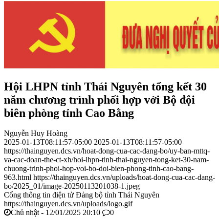
Hội LHPN tỉnh Thái Nguyên tổng kết 30
năm chương trình phối hợp với Bộ đội
biên phòng tỉnh Cao Bằng
Nguyễn Huy Hoàng
2025-01-13T08:11:57-05:00
2025-01-13T08:11:57-05:00
https://thainguyen.dcs.vn/hoat-dong-cua-cac-dang-bo/uy-ban-mttq-
va-cac-doan-the-ct-xh/hoi-lhpn-tinh-thai-nguyen-tong-ket-30-nam-
chuong-trinh-phoi-hop-voi-bo-doi-bien-phong-tinh-cao-bang-
963.html
https://thainguyen.dcs.vn/uploads/hoat-dong-cua-cac-dang-
bo/2025_01/image-20250113201038-1.jpeg
Cổng thông tin điện tử Đảng bộ tỉnh Thái Nguyên
https://thainguyen.dcs.vn/uploads/logo.gif
Chủ nhật - 12/01/2025 20:10
0