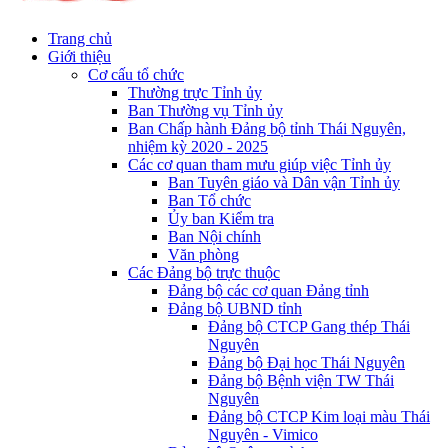
Trang chủ
Giới thiệu
Cơ cấu tổ chức
Thường trực Tỉnh ủy
Ban Thường vụ Tỉnh ủy
Ban Chấp hành Đảng bộ tỉnh Thái Nguyên,
nhiệm kỳ 2020 - 2025
Các cơ quan tham mưu giúp việc Tỉnh ủy
Ban Tuyên giáo và Dân vận Tỉnh ủy
Ban Tổ chức
Ủy ban Kiểm tra
Ban Nội chính
Văn phòng
Các Đảng bộ trực thuộc
Đảng bộ các cơ quan Đảng tỉnh
Đảng bộ UBND tỉnh
Đảng bộ CTCP Gang thép Thái
Nguyên
Đảng bộ Đại học Thái Nguyên
Đảng bộ Bệnh viện TW Thái
Nguyên
Đảng bộ CTCP Kim loại màu Thái
Nguyên - Vimico