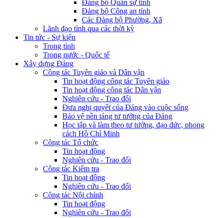
Đảng bộ Quân sự tỉnh
Đảng bộ Công an tỉnh
Các Đảng bộ Phường, Xã
Lãnh đạo tỉnh qua các thời kỳ
Tin tức - Sự kiện
Trong tỉnh
Trong nước - Quốc tế
Xây dựng Đảng
Công tác Tuyên giáo và Dân vận
Tin hoạt động công tác Tuyên giáo
Tin hoạt động công tác Dân vận
Nghiên cứu - Trao đổi
Đưa nghị quyết của Đảng vào cuộc sống
Bảo vệ nền tảng tư tưởng của Đảng
Học tập và làm theo tư tưởng, đạo đức, phong
cách Hồ Chí Minh
Công tác Tổ chức
Tin hoạt động
Nghiên cứu - Trao đổi
Công tác Kiểm tra
Tin hoạt động
Nghiên cứu - Trao đổi
Công tác Nội chính
Tin hoạt động
Nghiên cứu - Trao đổi