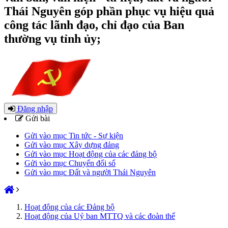
Thái Nguyên góp phần phục vụ hiệu quả
công tác lãnh đạo, chỉ đạo của Ban
thường vụ tỉnh ủy;
Đăng nhập
Gửi bài
Gửi vào mục Tin tức - Sự kiện
Gửi vào mục Xây dựng đảng
Gửi vào mục Hoạt động của các đảng bộ
Gửi vào mục Chuyển đổi số
Gửi vào mục Đất và người Thái Nguyên
Hoạt động của các Đảng bộ
Hoạt động của Uỷ ban MTTQ và các đoàn thể