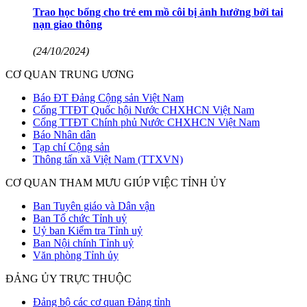
Trao học bổng cho trẻ em mồ côi bị ảnh hưởng bởi tai
nạn giao thông
(24/10/2024)
CƠ QUAN TRUNG ƯƠNG
Báo ĐT Đảng Cộng sản Việt Nam
Cổng TTĐT Quốc hội Nước CHXHCN Việt Nam
Cổng TTĐT Chính phủ Nước CHXHCN Việt Nam
Báo Nhân dân
Tạp chí Cộng sản
Thông tấn xã Việt Nam (TTXVN)
CƠ QUAN THAM MƯU GIÚP VIỆC TỈNH ỦY
Ban Tuyên giáo và Dân vận
Ban Tổ chức Tỉnh uỷ
Uỷ ban Kiểm tra Tỉnh uỷ
Ban Nội chính Tỉnh uỷ
Văn phòng Tỉnh ủy
ĐẢNG ỦY TRỰC THUỘC
Đảng bộ các cơ quan Đảng tỉnh