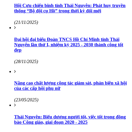
Hội Cựu chiến binh tỉnh Thái Nguyên: Phát huy truyền
thống “Bộ đội cụ Hồ” trong thời kỳ đổi mới
(21/11/2025)
Đại hội đại biểu Đoàn TNCS Hồ Chí Minh tỉnh Thái
Nguyên lần thứ I, nhiệm kỳ 2025 - 2030 thành công tốt
đẹp
(28/11/2025)
Nâng cao chất lượng công tác giám sát, phản biện xã hội
của các cấp hội phụ nữ
(23/05/2025)
Thái Nguyên: Biểu dương người tốt, việc tốt trong đồng
bào Công giáo, giai đoạn 2020 - 2025