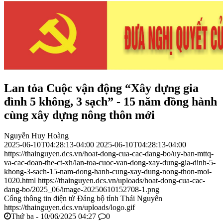
Lan tỏa Cuộc vận động “Xây dựng gia
đình 5 không, 3 sạch” - 15 năm đồng hành
cùng xây dựng nông thôn mới
Nguyễn Huy Hoàng
2025-06-10T04:28:13-04:00
2025-06-10T04:28:13-04:00
https://thainguyen.dcs.vn/hoat-dong-cua-cac-dang-bo/uy-ban-mttq-
va-cac-doan-the-ct-xh/lan-toa-cuoc-van-dong-xay-dung-gia-dinh-5-
khong-3-sach-15-nam-dong-hanh-cung-xay-dung-nong-thon-moi-
1020.html
https://thainguyen.dcs.vn/uploads/hoat-dong-cua-cac-
dang-bo/2025_06/image-20250610152708-1.png
Cổng thông tin điện tử Đảng bộ tỉnh Thái Nguyên
https://thainguyen.dcs.vn/uploads/logo.gif
Thứ ba - 10/06/2025 04:27
0