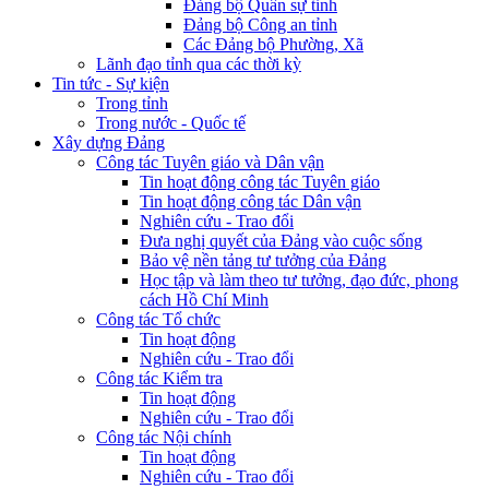
Đảng bộ Quân sự tỉnh
Đảng bộ Công an tỉnh
Các Đảng bộ Phường, Xã
Lãnh đạo tỉnh qua các thời kỳ
Tin tức - Sự kiện
Trong tỉnh
Trong nước - Quốc tế
Xây dựng Đảng
Công tác Tuyên giáo và Dân vận
Tin hoạt động công tác Tuyên giáo
Tin hoạt động công tác Dân vận
Nghiên cứu - Trao đổi
Đưa nghị quyết của Đảng vào cuộc sống
Bảo vệ nền tảng tư tưởng của Đảng
Học tập và làm theo tư tưởng, đạo đức, phong
cách Hồ Chí Minh
Công tác Tổ chức
Tin hoạt động
Nghiên cứu - Trao đổi
Công tác Kiểm tra
Tin hoạt động
Nghiên cứu - Trao đổi
Công tác Nội chính
Tin hoạt động
Nghiên cứu - Trao đổi