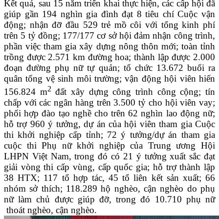
Kết quả, sau 15 năm triển khai thực hiện, các cấp hội đã
giúp gần 194 nghìn gia đình đạt 8 tiêu chí Cuộc vận
động; nhận đỡ đầu 529 trẻ mồ côi với tổng kinh phí
trên 5 tỷ đồng; 177/177 cơ sở hội đảm nhận công trình,
phần việc tham gia xây dựng nông thôn mới; toàn tỉnh
trồng được 2.571 km đường hoa; thành lập được 2.000
đoạn đường phụ nữ tự quản; tổ chức 13.672 buổi ra
quân tổng vệ sinh môi trường; vận động hội viên hiến
2
156.824 m
đất xây dựng công trình công cộng; tín
chấp với các ngân hàng trên 3.500 tỷ cho hội viên vay;
phối hợp đào tạo nghề cho trên 62 nghìn lao động nữ;
hỗ trợ 960 ý tưởng, dự án của hội viên tham gia Cuộc
thi khởi nghiệp cấp tỉnh; 72 ý tưởng/dự án tham gia
cuộc thi Phụ nữ khởi nghiệp của Trung ương Hội
LHPN Việt Nam, trong đó có 21 ý tưởng xuất sắc đạt
giải vòng thi cấp vùng, cấp quốc gia; hỗ trợ thành lập
38 HTX; 117 tổ hợp tác, 45 tổ liên kết sản xuất; 66
nhóm sở thích; 118.289 hộ nghèo, cận nghèo do phụ
nữ làm chủ được giúp đỡ, trong đó 10.710 phụ nữ
thoát nghèo, cận nghèo.