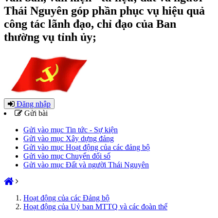
Thái Nguyên góp phần phục vụ hiệu quả
công tác lãnh đạo, chỉ đạo của Ban
thường vụ tỉnh ủy;
Đăng nhập
Gửi bài
Gửi vào mục Tin tức - Sự kiện
Gửi vào mục Xây dựng đảng
Gửi vào mục Hoạt động của các đảng bộ
Gửi vào mục Chuyển đổi số
Gửi vào mục Đất và người Thái Nguyên
Hoạt động của các Đảng bộ
Hoạt động của Uỷ ban MTTQ và các đoàn thể