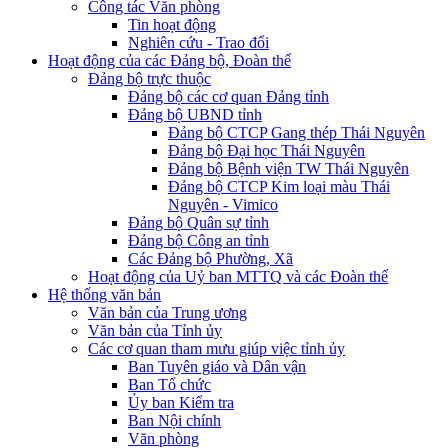
Công tác Văn phòng
Tin hoạt động
Nghiên cứu - Trao đổi
Hoạt động của các Đảng bộ, Đoàn thể
Đảng bộ trực thuộc
Đảng bộ các cơ quan Đảng tỉnh
Đảng bộ UBND tỉnh
Đảng bộ CTCP Gang thép Thái Nguyên
Đảng bộ Đại học Thái Nguyên
Đảng bộ Bệnh viện TW Thái Nguyên
Đảng bộ CTCP Kim loại màu Thái
Nguyên - Vimico
Đảng bộ Quân sự tỉnh
Đảng bộ Công an tỉnh
Các Đảng bộ Phường, Xã
Hoạt động của Uỷ ban MTTQ và các Đoàn thể
Hệ thống văn bản
Văn bản của Trung ương
Văn bản của Tỉnh ủy
Các cơ quan tham mưu giúp việc tỉnh ủy
Ban Tuyên giáo và Dân vận
Ban Tổ chức
Ủy ban Kiểm tra
Ban Nội chính
Văn phòng