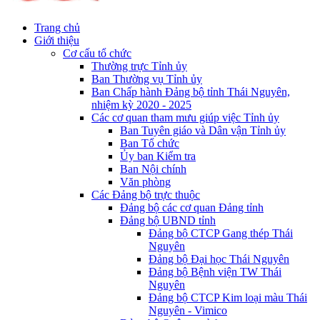
Trang chủ
Giới thiệu
Cơ cấu tổ chức
Thường trực Tỉnh ủy
Ban Thường vụ Tỉnh ủy
Ban Chấp hành Đảng bộ tỉnh Thái Nguyên,
nhiệm kỳ 2020 - 2025
Các cơ quan tham mưu giúp việc Tỉnh ủy
Ban Tuyên giáo và Dân vận Tỉnh ủy
Ban Tổ chức
Ủy ban Kiểm tra
Ban Nội chính
Văn phòng
Các Đảng bộ trực thuộc
Đảng bộ các cơ quan Đảng tỉnh
Đảng bộ UBND tỉnh
Đảng bộ CTCP Gang thép Thái
Nguyên
Đảng bộ Đại học Thái Nguyên
Đảng bộ Bệnh viện TW Thái
Nguyên
Đảng bộ CTCP Kim loại màu Thái
Nguyên - Vimico