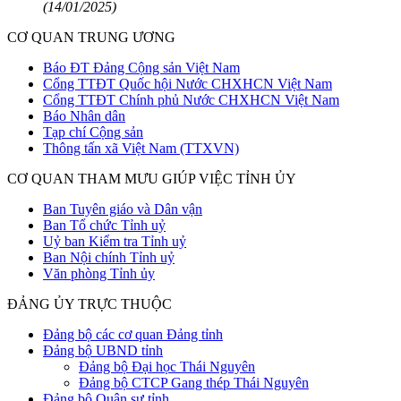
(14/01/2025)
CƠ QUAN TRUNG ƯƠNG
Báo ĐT Đảng Cộng sản Việt Nam
Cổng TTĐT Quốc hội Nước CHXHCN Việt Nam
Cổng TTĐT Chính phủ Nước CHXHCN Việt Nam
Báo Nhân dân
Tạp chí Cộng sản
Thông tấn xã Việt Nam (TTXVN)
CƠ QUAN THAM MƯU GIÚP VIỆC TỈNH ỦY
Ban Tuyên giáo và Dân vận
Ban Tổ chức Tỉnh uỷ
Uỷ ban Kiểm tra Tỉnh uỷ
Ban Nội chính Tỉnh uỷ
Văn phòng Tỉnh ủy
ĐẢNG ỦY TRỰC THUỘC
Đảng bộ các cơ quan Đảng tỉnh
Đảng bộ UBND tỉnh
Đảng bộ Đại học Thái Nguyên
Đảng bộ CTCP Gang thép Thái Nguyên
Đảng bộ Quân sự tỉnh