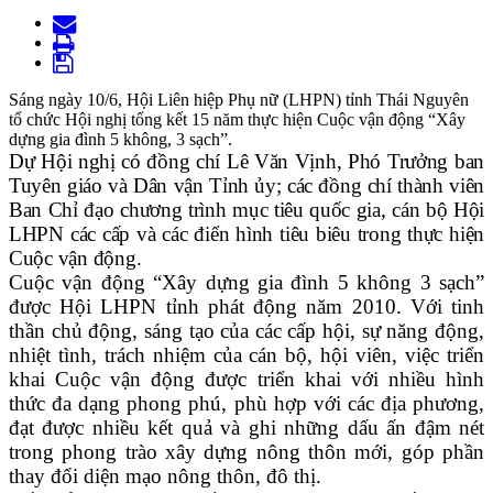
Sáng ngày 10/6, Hội Liên hiệp Phụ nữ (LHPN) tỉnh Thái Nguyên
tổ chức Hội nghị tổng kết 15 năm thực hiện Cuộc vận động “Xây
dựng gia đình 5 không, 3 sạch”.
Dự Hội nghị có đồng chí Lê Văn Vịnh, Phó Trưởng ban
Tuyên giáo và Dân vận Tỉnh ủy; các đồng chí thành viên
Ban Chỉ đạo chương trình mục tiêu quốc gia, cán bộ Hội
LHPN các cấp và các điển hình tiêu biêu trong thực hiện
Cuộc vận độn
g.
Cuộc vận động “Xây dựng gia đình 5 không 3 s
ạ
ch”
được Hội LHPN tỉnh phát động năm 2010.
Với tinh
thần chủ động, sáng tạo của các cấp hội, sự năng động,
nhiệt tình, trách nhiệm của cán bộ, hội viên, việc triển
khai Cuộc vận động được triển khai với nhiều hình
thức đa dạng phong phú, phù hợp với các địa phương,
đạt được nhiều kết quả và ghi những dấu ấn đậm nét
trong phong trào xây dựng nông thôn mới, góp phần
thay đổi diện mạo nông thôn, đô thị
.