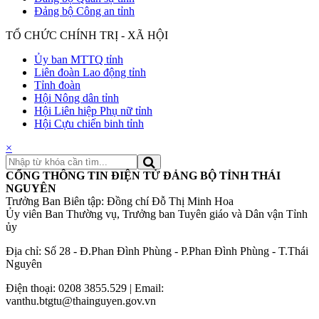
Đảng bộ Công an tỉnh
TỔ CHỨC CHÍNH TRỊ - XÃ HỘI
Ủy ban MTTQ tỉnh
Liên đoàn Lao động tỉnh
Tỉnh đoàn
Hội Nông dân tỉnh
Hội Liên hiệp Phụ nữ tỉnh
Hội Cựu chiến binh tỉnh
×
CỔNG THÔNG TIN ĐIỆN TỬ ĐẢNG BỘ TỈNH THÁI
NGUYÊN
Trưởng Ban Biên tập: Đồng chí Đỗ Thị Minh Hoa
Ủy viên Ban Thường vụ, Trưởng ban Tuyên giáo và Dân vận Tỉnh
ủy
Địa chỉ: Số 28 - Đ.Phan Đình Phùng - P.Phan Đình Phùng - T.Thái
Nguyên
Điện thoại: 0208 3855.529 | Email:
vanthu.btgtu@thainguyen.gov.vn