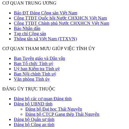
CƠ QUAN TRUNG ƯƠNG
Báo ĐT Đảng Cộng sản Việt Nam
Cổng TTĐT Quốc hội Nước CHXHCN Việt Nam
Cổng TTĐT Chính phủ Nước CHXHCN Việt Nam
Báo Nhân dân
Tạp chí Cộng sản
Thông tấn xã Việt Nam (TTXVN)
CƠ QUAN THAM MƯU GIÚP VIỆC TỈNH ỦY
Ban Tuyên giáo và Dân vận
Ban Tổ chức Tỉnh uỷ
Uỷ ban Kiểm tra Tỉnh uỷ
Ban Nội chính Tỉnh uỷ
Văn phòng Tỉnh ủy
ĐẢNG ỦY TRỰC THUỘC
Đảng bộ các cơ quan Đảng tỉnh
Đảng bộ UBND tỉnh
Đảng bộ Đại học Thái Nguyên
Đảng bộ CTCP Gang thép Thái Nguyên
Đảng bộ Quân sự tỉnh
Đảng bộ Công an tỉnh