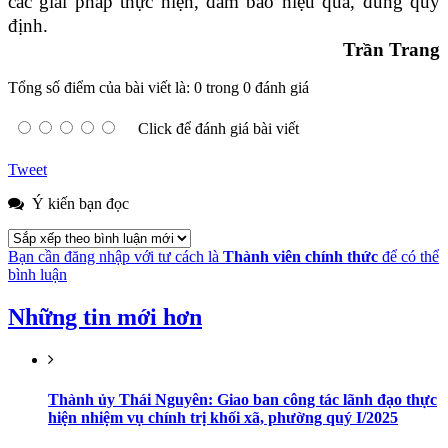
các giải pháp thực hiện, đảm bảo hiệu quả, đúng quy
định.
Trần Trang
Tổng số điểm của bài viết là: 0 trong 0 đánh giá
Click để đánh giá bài viết
Tweet
Ý kiến bạn đọc
Bạn cần đăng nhập với tư cách là
Thành viên chính thức
để có thể
bình luận
Những tin mới hơn
Thành ủy Thái Nguyên: Giao ban công tác lãnh đạo thực
hiện nhiệm vụ chính trị khối xã, phường quý I/2025