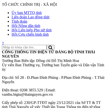
TỔ CHỨC CHÍNH TRỊ - XÃ HỘI
Ủy ban MTTQ tỉnh
Liên đoàn Lao động tỉnh
Tỉnh đoàn
Hội Nông dân tỉnh
Hội Liên hiệp Phụ nữ tỉnh
Hội Cựu chiến binh tỉnh
×
CỔNG THÔNG TIN ĐIỆN TỬ ĐẢNG BỘ TỈNH THÁI
NGUYÊN
Trưởng Ban Biên tập: Đồng chí Đỗ Thị Minh Hoa
Ủy viên Ban Thường vụ, Trưởng ban Tuyên giáo và Dân vận Tỉnh
ủy
Địa chỉ: Số 28 - Đ.Phan Đình Phùng - P.Phan Đình Phùng - T.Thái
Nguyên
Điện thoại: 0208 3855.529 | Email:
vanthu.btgtu@thainguyen.gov.vn
Giấy phép số: 230/GP-TTĐT ngày 23/12/2021 của Sở TT & TT
tỉnh Thái Nguyên về việc Thiết lập Trang Thông tin điện tử tổng