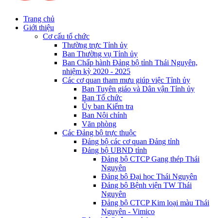
Trang chủ
Giới thiệu
Cơ cấu tổ chức
Thường trực Tỉnh ủy
Ban Thường vụ Tỉnh ủy
Ban Chấp hành Đảng bộ tỉnh Thái Nguyên,
nhiệm kỳ 2020 - 2025
Các cơ quan tham mưu giúp việc Tỉnh ủy
Ban Tuyên giáo và Dân vận Tỉnh ủy
Ban Tổ chức
Ủy ban Kiểm tra
Ban Nội chính
Văn phòng
Các Đảng bộ trực thuộc
Đảng bộ các cơ quan Đảng tỉnh
Đảng bộ UBND tỉnh
Đảng bộ CTCP Gang thép Thái
Nguyên
Đảng bộ Đại học Thái Nguyên
Đảng bộ Bệnh viện TW Thái
Nguyên
Đảng bộ CTCP Kim loại màu Thái
Nguyên - Vimico