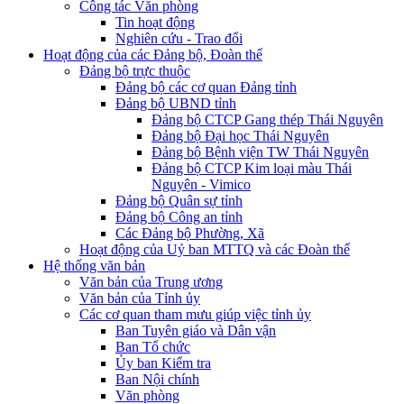
Công tác Văn phòng
Tin hoạt động
Nghiên cứu - Trao đổi
Hoạt động của các Đảng bộ, Đoàn thể
Đảng bộ trực thuộc
Đảng bộ các cơ quan Đảng tỉnh
Đảng bộ UBND tỉnh
Đảng bộ CTCP Gang thép Thái Nguyên
Đảng bộ Đại học Thái Nguyên
Đảng bộ Bệnh viện TW Thái Nguyên
Đảng bộ CTCP Kim loại màu Thái
Nguyên - Vimico
Đảng bộ Quân sự tỉnh
Đảng bộ Công an tỉnh
Các Đảng bộ Phường, Xã
Hoạt động của Uỷ ban MTTQ và các Đoàn thể
Hệ thống văn bản
Văn bản của Trung ương
Văn bản của Tỉnh ủy
Các cơ quan tham mưu giúp việc tỉnh ủy
Ban Tuyên giáo và Dân vận
Ban Tổ chức
Ủy ban Kiểm tra
Ban Nội chính
Văn phòng