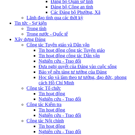
Đảng bộ Quân sự tỉnh
Đảng bộ Công an tỉnh
Các Đảng bộ Phường, Xã
Lãnh đạo tỉnh qua các thời kỳ
Tin tức - Sự kiện
Trong tỉnh
Trong nước - Quốc tế
Xây dựng Đảng
Công tác Tuyên giáo và Dân vận
Tin hoạt động công tác Tuyên giáo
Tin hoạt động công tác Dân vận
Nghiên cứu - Trao đổi
Đưa nghị quyết của Đảng vào cuộc sống
Bảo vệ nền tảng tư tưởng của Đảng
Học tập và làm theo tư tưởng, đạo đức, phong
cách Hồ Chí Minh
Công tác Tổ chức
Tin hoạt động
Nghiên cứu - Trao đổi
Công tác Kiểm tra
Tin hoạt động
Nghiên cứu - Trao đổi
Công tác Nội chính
Tin hoạt động
Nghiên cứu - Trao đổi