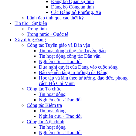
Đảng bộ Quân sự tỉnh
Đảng bộ Công an tỉnh
Các Đảng bộ Phường, Xã
Lãnh đạo tỉnh qua các thời kỳ
Tin tức - Sự kiện
Trong tỉnh
Trong nước - Quốc tế
Xây dựng Đảng
Công tác Tuyên giáo và Dân vận
Tin hoạt động công tác Tuyên giáo
Tin hoạt động công tác Dân vận
Nghiên cứu - Trao đổi
Đưa nghị quyết của Đảng vào cuộc sống
Bảo vệ nền tảng tư tưởng của Đảng
Học tập và làm theo tư tưởng, đạo đức, phong
cách Hồ Chí Minh
Công tác Tổ chức
Tin hoạt động
Nghiên cứu - Trao đổi
Công tác Kiểm tra
Tin hoạt động
Nghiên cứu - Trao đổi
Công tác Nội chính
Tin hoạt động
Nghiên cứu - Trao đổi