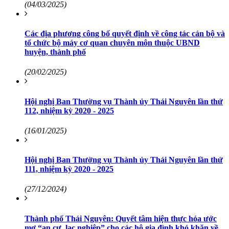
(04/03/2025)
Các địa phương công bố quyết định về công tác cán bộ và
tổ chức bộ máy cơ quan chuyên môn thuộc UBND
huyện, thành phố
(20/02/2025)
Hội nghị Ban Thường vụ Thành ủy Thái Nguyên lần thứ
112, nhiệm kỳ 2020 - 2025
(16/01/2025)
Hội nghị Ban Thường vụ Thành ủy Thái Nguyên lần thứ
111, nhiệm kỳ 2020 - 2025
(27/12/2024)
Thành phố Thái Nguyên: Quyết tâm hiện thực hóa ước
mơ “an cư, lạc nghiệp” cho các hộ gia đình khó khăn về