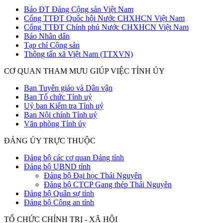
Báo ĐT Đảng Cộng sản Việt Nam
Cổng TTĐT Quốc hội Nước CHXHCN Việt Nam
Cổng TTĐT Chính phủ Nước CHXHCN Việt Nam
Báo Nhân dân
Tạp chí Cộng sản
Thông tấn xã Việt Nam (TTXVN)
CƠ QUAN THAM MƯU GIÚP VIỆC TỈNH ỦY
Ban Tuyên giáo và Dân vận
Ban Tổ chức Tỉnh uỷ
Uỷ ban Kiểm tra Tỉnh uỷ
Ban Nội chính Tỉnh uỷ
Văn phòng Tỉnh ủy
ĐẢNG ỦY TRỰC THUỘC
Đảng bộ các cơ quan Đảng tỉnh
Đảng bộ UBND tỉnh
Đảng bộ Đại học Thái Nguyên
Đảng bộ CTCP Gang thép Thái Nguyên
Đảng bộ Quân sự tỉnh
Đảng bộ Công an tỉnh
TỔ CHỨC CHÍNH TRỊ - XÃ HỘI