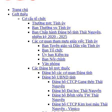
Trang chủ
Giới thiệu
Cơ cấu tổ chức
Thường trực Tỉnh ủy
Ban Thường vụ Tỉnh ủy
Ban Chấp hành Đảng bộ tỉnh Thái Nguyên,
nhiệm kỳ 2020 - 2025
Các cơ quan tham mưu giúp việc Tỉnh ủy
Ban Tuyên giáo và Dân vận Tỉnh ủy
Ban Tổ chức
Ủy ban Kiểm tra
Ban Nội chính
Văn phòng
Các Đảng bộ trực thuộc
Đảng bộ các cơ quan Đảng tỉnh
Đảng bộ UBND tỉnh
Đảng bộ CTCP Gang thép Thái
Nguyên
Đảng bộ Đại học Thái Nguyên
Đảng bộ Bệnh viện TW Thái
Nguyên
Đảng bộ CTCP Kim loại màu Thái
Nguyên - Vimico