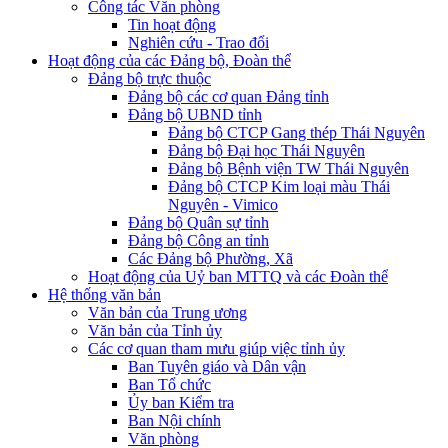
Công tác Văn phòng
Tin hoạt động
Nghiên cứu - Trao đổi
Hoạt động của các Đảng bộ, Đoàn thể
Đảng bộ trực thuộc
Đảng bộ các cơ quan Đảng tỉnh
Đảng bộ UBND tỉnh
Đảng bộ CTCP Gang thép Thái Nguyên
Đảng bộ Đại học Thái Nguyên
Đảng bộ Bệnh viện TW Thái Nguyên
Đảng bộ CTCP Kim loại màu Thái
Nguyên - Vimico
Đảng bộ Quân sự tỉnh
Đảng bộ Công an tỉnh
Các Đảng bộ Phường, Xã
Hoạt động của Uỷ ban MTTQ và các Đoàn thể
Hệ thống văn bản
Văn bản của Trung ương
Văn bản của Tỉnh ủy
Các cơ quan tham mưu giúp việc tỉnh ủy
Ban Tuyên giáo và Dân vận
Ban Tổ chức
Ủy ban Kiểm tra
Ban Nội chính
Văn phòng