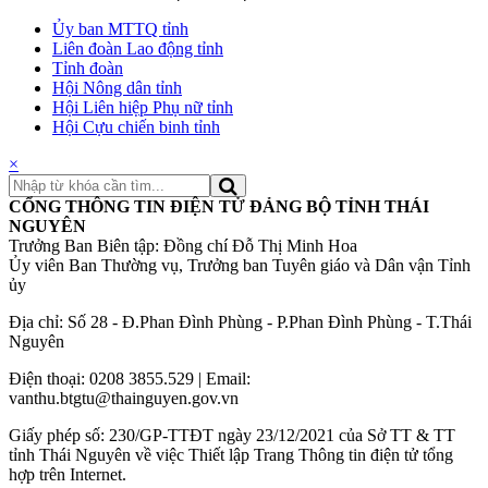
Ủy ban MTTQ tỉnh
Liên đoàn Lao động tỉnh
Tỉnh đoàn
Hội Nông dân tỉnh
Hội Liên hiệp Phụ nữ tỉnh
Hội Cựu chiến binh tỉnh
×
CỔNG THÔNG TIN ĐIỆN TỬ ĐẢNG BỘ TỈNH THÁI
NGUYÊN
Trưởng Ban Biên tập: Đồng chí Đỗ Thị Minh Hoa
Ủy viên Ban Thường vụ, Trưởng ban Tuyên giáo và Dân vận Tỉnh
ủy
Địa chỉ: Số 28 - Đ.Phan Đình Phùng - P.Phan Đình Phùng - T.Thái
Nguyên
Điện thoại: 0208 3855.529 | Email:
vanthu.btgtu@thainguyen.gov.vn
Giấy phép số: 230/GP-TTĐT ngày 23/12/2021 của Sở TT & TT
tỉnh Thái Nguyên về việc Thiết lập Trang Thông tin điện tử tổng
hợp trên Internet.