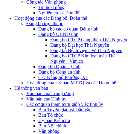
Công tác Văn phòng
Tin hoạt động
Nghiên cứu - Trao đổi
Hoạt động của các Đảng bộ, Đoàn thể
Đảng bộ trực thuộc
Đảng bộ các cơ quan Đảng tỉnh
Đảng bộ UBND tỉnh
Đảng bộ CTCP Gang thép Thái Nguyên
Đảng bộ Đại học Thái Nguyên
Đảng bộ Bệnh viện TW Thái Nguyên
Đảng bộ CTCP Kim loại màu Thái
Nguyên - Vimico
Đảng bộ Quân sự tỉnh
Đảng bộ Công an tỉnh
Các Đảng bộ Phường, Xã
Hoạt động của Uỷ ban MTTQ và các Đoàn thể
Hệ thống văn bản
Văn bản của Trung ương
Văn bản của Tỉnh ủy
Các cơ quan tham mưu giúp việc tỉnh ủy
Ban Tuyên giáo và Dân vận
Ban Tổ chức
Ủy ban Kiểm tra
Ban Nội chính
Văn phòng