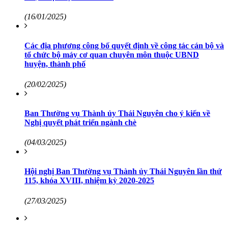
(16/01/2025)
Các địa phương công bố quyết định về công tác cán bộ và
tổ chức bộ máy cơ quan chuyên môn thuộc UBND
huyện, thành phố
(20/02/2025)
Ban Thường vụ Thành ủy Thái Nguyên cho ý kiến về
Nghị quyết phát triển ngành chè
(04/03/2025)
Hội nghị Ban Thường vụ Thành ủy Thái Nguyên lần thứ
115, khóa XVIII, nhiệm kỳ 2020-2025
(27/03/2025)