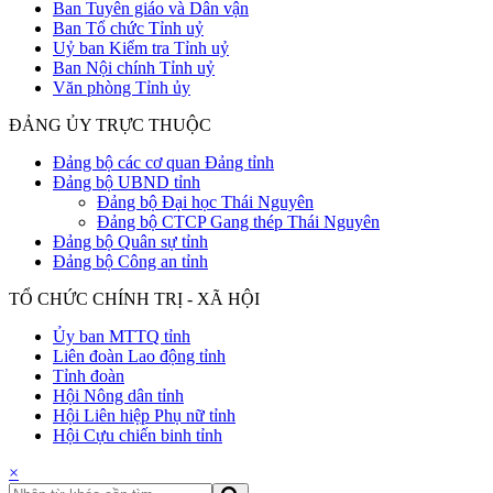
Ban Tuyên giáo và Dân vận
Ban Tổ chức Tỉnh uỷ
Uỷ ban Kiểm tra Tỉnh uỷ
Ban Nội chính Tỉnh uỷ
Văn phòng Tỉnh ủy
ĐẢNG ỦY TRỰC THUỘC
Đảng bộ các cơ quan Đảng tỉnh
Đảng bộ UBND tỉnh
Đảng bộ Đại học Thái Nguyên
Đảng bộ CTCP Gang thép Thái Nguyên
Đảng bộ Quân sự tỉnh
Đảng bộ Công an tỉnh
TỔ CHỨC CHÍNH TRỊ - XÃ HỘI
Ủy ban MTTQ tỉnh
Liên đoàn Lao động tỉnh
Tỉnh đoàn
Hội Nông dân tỉnh
Hội Liên hiệp Phụ nữ tỉnh
Hội Cựu chiến binh tỉnh
×