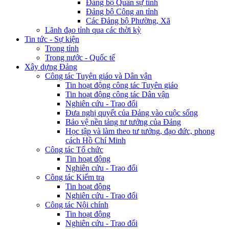
Đảng bộ Quân sự tỉnh
Đảng bộ Công an tỉnh
Các Đảng bộ Phường, Xã
Lãnh đạo tỉnh qua các thời kỳ
Tin tức - Sự kiện
Trong tỉnh
Trong nước - Quốc tế
Xây dựng Đảng
Công tác Tuyên giáo và Dân vận
Tin hoạt động công tác Tuyên giáo
Tin hoạt động công tác Dân vận
Nghiên cứu - Trao đổi
Đưa nghị quyết của Đảng vào cuộc sống
Bảo vệ nền tảng tư tưởng của Đảng
Học tập và làm theo tư tưởng, đạo đức, phong
cách Hồ Chí Minh
Công tác Tổ chức
Tin hoạt động
Nghiên cứu - Trao đổi
Công tác Kiểm tra
Tin hoạt động
Nghiên cứu - Trao đổi
Công tác Nội chính
Tin hoạt động
Nghiên cứu - Trao đổi