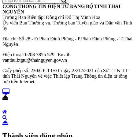
CỔNG THÔNG TIN ĐIỆN TỬ ĐẢNG BỘ TỈNH THÁI
NGUYÊN
Trưởng Ban Biên tập: Đồng chí Đỗ Thị Minh Hoa
Ủy viên Ban Thường vụ, Trưởng ban Tuyên giáo và Dân vận Tỉnh
ủy
Địa chỉ: Số 28 - Đ.Phan Đình Phùng - P.Phan Đình Phùng - T.Thái
Nguyên
Điện thoại: 0208 3855.529 | Email:
vanthu.btgtu@thainguyen.gov.vn
Giấy phép số: 230/GP-TTĐT ngày 23/12/2021 của Sở TT & TT
tỉnh Thái Nguyên về việc Thiết lập Trang Thông tin điện tử tổng
hợp trên Internet.
Thành viên đăng nhập