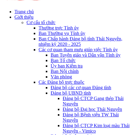
Trang chủ
Giới thiệu
Cơ cấu tổ chức
Thường trực Tỉnh ủy
Ban Thường vụ Tỉnh ủy
Ban Chấp hành Đảng bộ tỉnh Thái Nguyên,
nhiệm kỳ 2020 - 2025
Các cơ quan tham mưu giúp việc Tỉnh ủy
Ban Tuyên giáo và Dân vận Tỉnh ủy
Ban Tổ chức
Ủy ban Kiểm tra
Ban Nội chính
Văn phòng
Các Đảng bộ trực thuộc
Đảng bộ các cơ quan Đảng tỉnh
Đảng bộ UBND tỉnh
Đảng bộ CTCP Gang thép Thái
Nguyên
Đảng bộ Đại học Thái Nguyên
Đảng bộ Bệnh viện TW Thái
Nguyên
Đảng bộ CTCP Kim loại màu Thái
Nguyên - Vimico