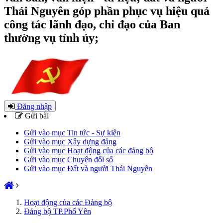
Thái Nguyên góp phần phục vụ hiệu quả
công tác lãnh đạo, chỉ đạo của Ban
thường vụ tỉnh ủy;
Đăng nhập
Gửi bài
Gửi vào mục Tin tức - Sự kiện
Gửi vào mục Xây dựng đảng
Gửi vào mục Hoạt động của các đảng bộ
Gửi vào mục Chuyển đổi số
Gửi vào mục Đất và người Thái Nguyên
Hoạt động của các Đảng bộ
Đảng bộ TP.Phổ Yên