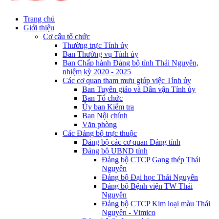
Trang chủ
Giới thiệu
Cơ cấu tổ chức
Thường trực Tỉnh ủy
Ban Thường vụ Tỉnh ủy
Ban Chấp hành Đảng bộ tỉnh Thái Nguyên,
nhiệm kỳ 2020 - 2025
Các cơ quan tham mưu giúp việc Tỉnh ủy
Ban Tuyên giáo và Dân vận Tỉnh ủy
Ban Tổ chức
Ủy ban Kiểm tra
Ban Nội chính
Văn phòng
Các Đảng bộ trực thuộc
Đảng bộ các cơ quan Đảng tỉnh
Đảng bộ UBND tỉnh
Đảng bộ CTCP Gang thép Thái
Nguyên
Đảng bộ Đại học Thái Nguyên
Đảng bộ Bệnh viện TW Thái
Nguyên
Đảng bộ CTCP Kim loại màu Thái
Nguyên - Vimico