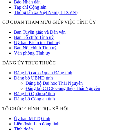
Báo Nhân dân
Tạp chí Cộng sản
Thông tấn xã Việt Nam (TTXVN)
CƠ QUAN THAM MƯU GIÚP VIỆC TỈNH ỦY
Ban Tuyên giáo và Dân vận
Ban Tổ chức Tỉnh uỷ
Uỷ ban Kiểm tra Tỉnh uỷ
Ban Nội chính Tỉnh uỷ
Văn phòng Tỉnh ủy
ĐẢNG ỦY TRỰC THUỘC
Đảng bộ các cơ quan Đảng tỉnh
Đảng bộ UBND tỉnh
Đảng bộ Đại học Thái Nguyên
Đảng bộ CTCP Gang thép Thái Nguyên
Đảng bộ Quân sự tỉnh
Đảng bộ Công an tỉnh
TỔ CHỨC CHÍNH TRỊ - XÃ HỘI
Ủy ban MTTQ tỉnh
Liên đoàn Lao động tỉnh
Tỉnh đoàn