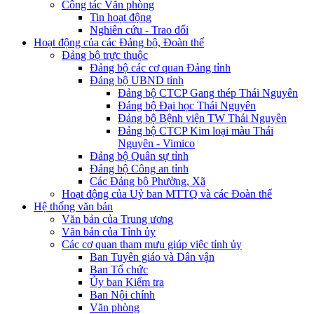
Công tác Văn phòng
Tin hoạt động
Nghiên cứu - Trao đổi
Hoạt động của các Đảng bộ, Đoàn thể
Đảng bộ trực thuộc
Đảng bộ các cơ quan Đảng tỉnh
Đảng bộ UBND tỉnh
Đảng bộ CTCP Gang thép Thái Nguyên
Đảng bộ Đại học Thái Nguyên
Đảng bộ Bệnh viện TW Thái Nguyên
Đảng bộ CTCP Kim loại màu Thái
Nguyên - Vimico
Đảng bộ Quân sự tỉnh
Đảng bộ Công an tỉnh
Các Đảng bộ Phường, Xã
Hoạt động của Uỷ ban MTTQ và các Đoàn thể
Hệ thống văn bản
Văn bản của Trung ương
Văn bản của Tỉnh ủy
Các cơ quan tham mưu giúp việc tỉnh ủy
Ban Tuyên giáo và Dân vận
Ban Tổ chức
Ủy ban Kiểm tra
Ban Nội chính
Văn phòng