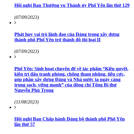
Hội nghị Ban Thường vụ Thành ủy Phổ Yên lần thứ 129
(07/09/2023)
Phát huy vai trò lãnh đạo của Đảng trong xây dựng
thành phố Phổ Yên trở thành đô thị loại II
(07/09/2023)
Phổ Yên: Sinh hoạt chuyên đề về tác phẩm “Kiên quyết,
kiên trì đấu tranh phòng, chống tham nhũng, tiêu cực,
góp phần xây dựng Đảng và Nhà nước ta ngày càng
trong sạch, vững mạnh” của đồng chí Tổng Bí thư
Nguyễn Phú Trọng
(11/08/2023)
Hội nghị Ban Chấp hành Đảng bộ thành phố Phổ Yên
lần thứ 57