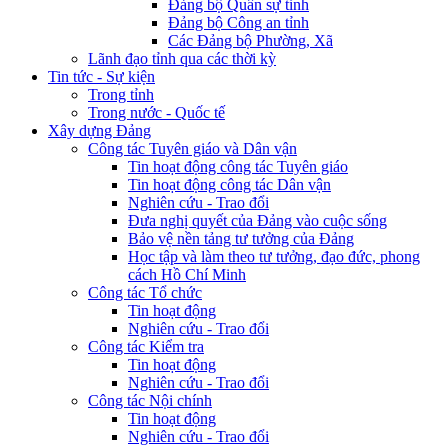
Đảng bộ Quân sự tỉnh
Đảng bộ Công an tỉnh
Các Đảng bộ Phường, Xã
Lãnh đạo tỉnh qua các thời kỳ
Tin tức - Sự kiện
Trong tỉnh
Trong nước - Quốc tế
Xây dựng Đảng
Công tác Tuyên giáo và Dân vận
Tin hoạt động công tác Tuyên giáo
Tin hoạt động công tác Dân vận
Nghiên cứu - Trao đổi
Đưa nghị quyết của Đảng vào cuộc sống
Bảo vệ nền tảng tư tưởng của Đảng
Học tập và làm theo tư tưởng, đạo đức, phong
cách Hồ Chí Minh
Công tác Tổ chức
Tin hoạt động
Nghiên cứu - Trao đổi
Công tác Kiểm tra
Tin hoạt động
Nghiên cứu - Trao đổi
Công tác Nội chính
Tin hoạt động
Nghiên cứu - Trao đổi