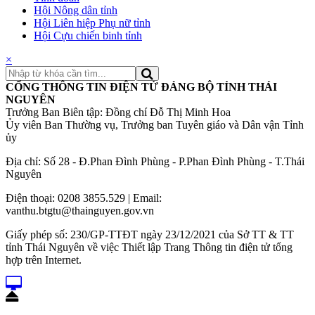
Hội Nông dân tỉnh
Hội Liên hiệp Phụ nữ tỉnh
Hội Cựu chiến binh tỉnh
×
CỔNG THÔNG TIN ĐIỆN TỬ ĐẢNG BỘ TỈNH THÁI
NGUYÊN
Trưởng Ban Biên tập: Đồng chí Đỗ Thị Minh Hoa
Ủy viên Ban Thường vụ, Trưởng ban Tuyên giáo và Dân vận Tỉnh
ủy
Địa chỉ: Số 28 - Đ.Phan Đình Phùng - P.Phan Đình Phùng - T.Thái
Nguyên
Điện thoại: 0208 3855.529 | Email:
vanthu.btgtu@thainguyen.gov.vn
Giấy phép số: 230/GP-TTĐT ngày 23/12/2021 của Sở TT & TT
tỉnh Thái Nguyên về việc Thiết lập Trang Thông tin điện tử tổng
hợp trên Internet.