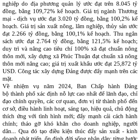
nghiệp do địa phương quản lý ước đạt trên 8.045 tỷ
đồng, bằng 109,72% kế hoạch. Giá trị ngành Thương
mại - dịch vụ ước đạt 3.020 tỷ đồng, bằng 100,2% kế
hoạch. Giá trị sản xuất nông, lâm nghiệp, thủy sản ước
đạt 2.266 tỷ đồng, bằng 100,1% kế hoạch. Thu ngân
sách ước đạt 2.764 tỷ đồng, bằng 121,5% kế hoạch;
d
uy trì và nâng cao tiêu chí 100
%
xã đạt chuẩn nông
thôn mới
,
xây dựng xã Phúc Thuận đ
ạt
chuẩn xã nông
thôn mới nâng cao
; g
iá trị xuất khẩu ước đạt 25,872
t
ỷ
US
D.
Công tác xây dựng Đảng được đẩy mạnh trên các
mặt
.
Về nhiệm vụ năm 2024, Ban Chấp hành Đảng
bộ thành phố xác định nỗ lực cao nhất để lãnh đạo, chỉ
đạo chính quyền, các cơ quan, đơn vị từ thành phố đến
cơ sở, điều hành linh hoạt, sáng tạo, hiệu quả, chủ động
thích ứng với tình hình mới; đẩy mạnh cải cách hành
chính; tháo gỡ khó khăn cho doanh nghiệp, người
dân... Qua đó tạo điều kiện thúc đẩy sản xuất - kinh
doanh phát triển, ổn định đời sống nhân dân; từng bước