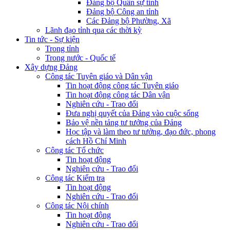
Đảng bộ Quân sự tỉnh
Đảng bộ Công an tỉnh
Các Đảng bộ Phường, Xã
Lãnh đạo tỉnh qua các thời kỳ
Tin tức - Sự kiện
Trong tỉnh
Trong nước - Quốc tế
Xây dựng Đảng
Công tác Tuyên giáo và Dân vận
Tin hoạt động công tác Tuyên giáo
Tin hoạt động công tác Dân vận
Nghiên cứu - Trao đổi
Đưa nghị quyết của Đảng vào cuộc sống
Bảo vệ nền tảng tư tưởng của Đảng
Học tập và làm theo tư tưởng, đạo đức, phong
cách Hồ Chí Minh
Công tác Tổ chức
Tin hoạt động
Nghiên cứu - Trao đổi
Công tác Kiểm tra
Tin hoạt động
Nghiên cứu - Trao đổi
Công tác Nội chính
Tin hoạt động
Nghiên cứu - Trao đổi