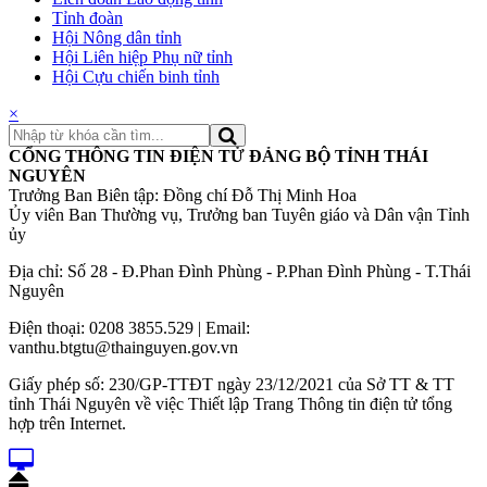
Tỉnh đoàn
Hội Nông dân tỉnh
Hội Liên hiệp Phụ nữ tỉnh
Hội Cựu chiến binh tỉnh
×
CỔNG THÔNG TIN ĐIỆN TỬ ĐẢNG BỘ TỈNH THÁI
NGUYÊN
Trưởng Ban Biên tập: Đồng chí Đỗ Thị Minh Hoa
Ủy viên Ban Thường vụ, Trưởng ban Tuyên giáo và Dân vận Tỉnh
ủy
Địa chỉ: Số 28 - Đ.Phan Đình Phùng - P.Phan Đình Phùng - T.Thái
Nguyên
Điện thoại: 0208 3855.529 | Email:
vanthu.btgtu@thainguyen.gov.vn
Giấy phép số: 230/GP-TTĐT ngày 23/12/2021 của Sở TT & TT
tỉnh Thái Nguyên về việc Thiết lập Trang Thông tin điện tử tổng
hợp trên Internet.