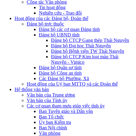
Công tác Văn phòng
Tin hoạt động
Nghiên cứu - Trao đổi
Hoạt động của các Đảng bộ, Đoàn thể
Đảng bộ trực thuộc
Đảng bộ các cơ quan Đảng tỉnh
Đảng bộ UBND tỉnh
Đảng bộ CTCP Gang thép Thái Nguyên
Đảng bộ Đại học Thái Nguyên
Đảng bộ Bệnh viện TW Thái Nguyên
Đảng bộ CTCP Kim loại màu Thái
Nguyên - Vimico
Đảng bộ Quân sự tỉnh
Đảng bộ Công an tỉnh
Các Đảng bộ Phường, Xã
Hoạt động của Uỷ ban MTTQ và các Đoàn thể
Hệ thống văn bản
Văn bản của Trung ương
Văn bản của Tỉnh ủy
Các cơ quan tham mưu giúp việc tỉnh ủy
Ban Tuyên giáo và Dân vận
Ban Tổ chức
Ủy ban Kiểm tra
Ban Nội chính
Văn phòng