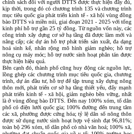
chính sách đối với người DTTS được thực hiện đầy đủ,
kịp thời, trong đó có chương trình
135 và c
hương trình
mục tiêu quốc gia phát triển kinh tế - xã hội vùng đồng
bào DTTS và miền núi, giai đoạn 2021 - 2025 với tổng
kinh phí hỗ trợ gần 25 tỷ đồng.
Từ nguồn vốn này, các
công trình xây dựng cơ sở hạ tầng đã được làm mới và
nâng cấp; các dự án hỗ trợ phát triển sản xuất, đa dạng
hoá sinh kế, nhân rộng mô hình giảm nghèo; hỗ trợ
nông cụ máy móc; hỗ trợ nước sinh hoạt phân tán được
thực hiện hiệu quả.
Bên cạnh đó, thành phố cũng huy động các nguồn lực,
lồng ghép các chương trình mục tiêu quốc gia, chương
trình, dự án đầu tư, hỗ trợ để tập trung xây dựng nông
thôn mới, phát triển cơ sở hạ tầng thiết yếu, đẩy mạnh
phát triển kinh tế - xã hội, giảm nghèo bền vững, nhất
là ở vùng đồng bào DTTS. Đến nay 100% xóm, tổ dân
phố có điện lưới quốc gia; 100% đường đến trung tâm
các xã, phường được cứng hóa; tỷ lệ dân số nông thôn
được sử dụng nước sinh hoạt hợp vệ sinh đạt 96,81%;
toàn bộ 296 xóm, tổ dân phố có nhà văn hoá; 100% xã,
phường đạt chuẩn quốc gia về y tế;
100% trường học