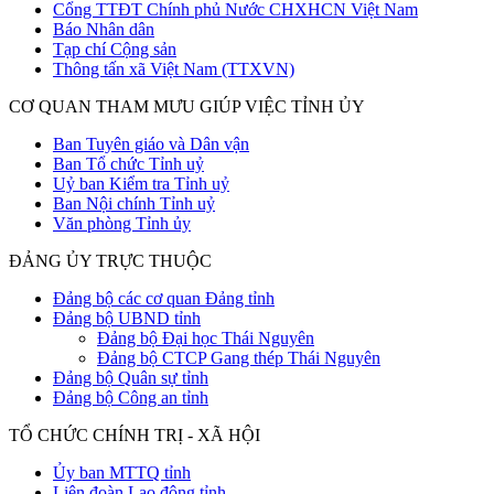
Cổng TTĐT Chính phủ Nước CHXHCN Việt Nam
Báo Nhân dân
Tạp chí Cộng sản
Thông tấn xã Việt Nam (TTXVN)
CƠ QUAN THAM MƯU GIÚP VIỆC TỈNH ỦY
Ban Tuyên giáo và Dân vận
Ban Tổ chức Tỉnh uỷ
Uỷ ban Kiểm tra Tỉnh uỷ
Ban Nội chính Tỉnh uỷ
Văn phòng Tỉnh ủy
ĐẢNG ỦY TRỰC THUỘC
Đảng bộ các cơ quan Đảng tỉnh
Đảng bộ UBND tỉnh
Đảng bộ Đại học Thái Nguyên
Đảng bộ CTCP Gang thép Thái Nguyên
Đảng bộ Quân sự tỉnh
Đảng bộ Công an tỉnh
TỔ CHỨC CHÍNH TRỊ - XÃ HỘI
Ủy ban MTTQ tỉnh
Liên đoàn Lao động tỉnh