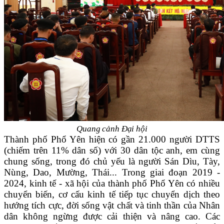
Quang cảnh Đại hội
Thành phố Phổ Yên hiện có gần 21.000 người DTTS
(chiếm trên 11% dân số) với 30 dân tộc anh, em cùng
chung sống, trong đó chủ yếu là người Sán Dìu, Tày,
Nùng, Dao, Mường, Thái... T
rong giai đoạn 2019 -
2024, kinh tế - xã hội của thành phố Phổ Yên có nhiều
chuyển biến, cơ cấu kinh tế tiếp tục chuyển dịch theo
hướng tích cực, đời sống vật chất và tinh thần của Nhân
dân không ngừng được cải thiện và nâng cao. C
ác