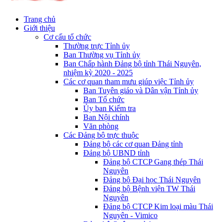
Trang chủ
Giới thiệu
Cơ cấu tổ chức
Thường trực Tỉnh ủy
Ban Thường vụ Tỉnh ủy
Ban Chấp hành Đảng bộ tỉnh Thái Nguyên,
nhiệm kỳ 2020 - 2025
Các cơ quan tham mưu giúp việc Tỉnh ủy
Ban Tuyên giáo và Dân vận Tỉnh ủy
Ban Tổ chức
Ủy ban Kiểm tra
Ban Nội chính
Văn phòng
Các Đảng bộ trực thuộc
Đảng bộ các cơ quan Đảng tỉnh
Đảng bộ UBND tỉnh
Đảng bộ CTCP Gang thép Thái
Nguyên
Đảng bộ Đại học Thái Nguyên
Đảng bộ Bệnh viện TW Thái
Nguyên
Đảng bộ CTCP Kim loại màu Thái
Nguyên - Vimico