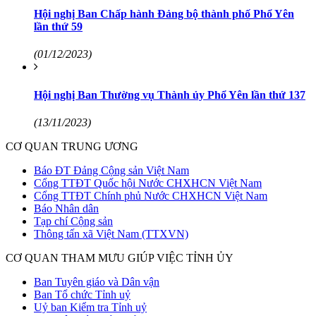
Hội nghị Ban Chấp hành Đảng bộ thành phố Phổ Yên
lần thứ 59
(01/12/2023)
Hội nghị Ban Thường vụ Thành ủy Phổ Yên lần thứ 137
(13/11/2023)
CƠ QUAN TRUNG ƯƠNG
Báo ĐT Đảng Cộng sản Việt Nam
Cổng TTĐT Quốc hội Nước CHXHCN Việt Nam
Cổng TTĐT Chính phủ Nước CHXHCN Việt Nam
Báo Nhân dân
Tạp chí Cộng sản
Thông tấn xã Việt Nam (TTXVN)
CƠ QUAN THAM MƯU GIÚP VIỆC TỈNH ỦY
Ban Tuyên giáo và Dân vận
Ban Tổ chức Tỉnh uỷ
Uỷ ban Kiểm tra Tỉnh uỷ