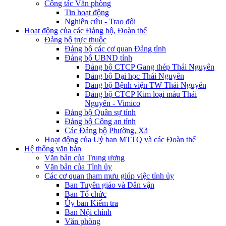
Công tác Văn phòng
Tin hoạt động
Nghiên cứu - Trao đổi
Hoạt động của các Đảng bộ, Đoàn thể
Đảng bộ trực thuộc
Đảng bộ các cơ quan Đảng tỉnh
Đảng bộ UBND tỉnh
Đảng bộ CTCP Gang thép Thái Nguyên
Đảng bộ Đại học Thái Nguyên
Đảng bộ Bệnh viện TW Thái Nguyên
Đảng bộ CTCP Kim loại màu Thái
Nguyên - Vimico
Đảng bộ Quân sự tỉnh
Đảng bộ Công an tỉnh
Các Đảng bộ Phường, Xã
Hoạt động của Uỷ ban MTTQ và các Đoàn thể
Hệ thống văn bản
Văn bản của Trung ương
Văn bản của Tỉnh ủy
Các cơ quan tham mưu giúp việc tỉnh ủy
Ban Tuyên giáo và Dân vận
Ban Tổ chức
Ủy ban Kiểm tra
Ban Nội chính
Văn phòng