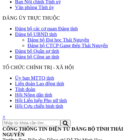
Ban Nội chính Tỉnh uỷ
Văn phòng Tỉnh ủy
ĐẢNG ỦY TRỰC THUỘC
Đảng bộ các cơ quan Đảng tỉnh
Đảng bộ UBND tỉnh
Đảng bộ Đại học Thái Nguyên
Đảng bộ CTCP Gang thép Thái Nguyên
Đảng bộ Quân sự tỉnh
Đảng bộ Công an tỉnh
TỔ CHỨC CHÍNH TRỊ - XÃ HỘI
Ủy ban MTTQ tỉnh
Liên đoàn Lao động tỉnh
Tỉnh đoàn
Hội Nông dân tỉnh
Hội Liên hiệp Phụ nữ tỉnh
Hội Cựu chiến binh tỉnh
×
CỔNG THÔNG TIN ĐIỆN TỬ ĐẢNG BỘ TỈNH THÁI
NGUYÊN