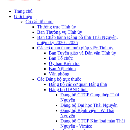
Trang chủ
Giới thiệu
Cơ cấu tổ chức
Thường trực Tỉnh ủy
Ban Thường vụ Tỉnh ủy
Ban Chấp hành Đảng bộ tỉnh Thái Nguyên,
nhiệm kỳ 2020 - 2025
Các cơ quan tham mưu giúp việc Tỉnh ủy
Ban Tuyên giáo và Dân vận Tỉnh ủy
Ban Tổ chức
Ủy ban Kiểm tra
Ban Nội chính
Văn phòng
Các Đảng bộ trực thuộc
Đảng bộ các cơ quan Đảng tỉnh
Đảng bộ UBND tỉnh
Đảng bộ CTCP Gang thép Thái
Nguyên
Đảng bộ Đại học Thái Nguyên
Đảng bộ Bệnh viện TW Thái
Nguyên
Đảng bộ CTCP Kim loại màu Thái
Nguyên - Vimico