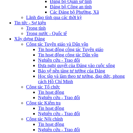
Đảng bộ Quân sự tỉnh
Đảng bộ Công an tỉnh
Các Đảng bộ Phường, Xã
Lãnh đạo tỉnh qua các thời kỳ
Tin tức - Sự kiện
Trong tỉnh
Trong nước - Quốc tế
Xây dựng Đảng
Công tác Tuyên giáo và Dân vận
Tin hoạt động công tác Tuyên giáo
Tin hoạt động công tác Dân vận
Nghiên cứu - Trao đổi
Đưa nghị quyết của Đảng vào cuộc sống
Bảo vệ nền tảng tư tưởng của Đảng
Học tập và làm theo tư tưởng, đạo đức, phong
cách Hồ Chí Minh
Công tác Tổ chức
Tin hoạt động
Nghiên cứu - Trao đổi
Công tác Kiểm tra
Tin hoạt động
Nghiên cứu - Trao đổi
Công tác Nội chính
Tin hoạt động
Nghiên cứu - Trao đổi