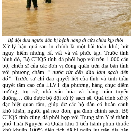
Bộ đội đưa người dân bị bệnh nặng đi cứu chữa kịp thời
Xử lý hậu quả sau lũ chính là một bài toán khó; bớt
nguy hiểm nhưng rất vất vả và phức tạp. Trước tình
hình đó, Bộ CHQS tỉnh đã phối hợp với trên 1.000 cán
bộ, chiến sĩ của các đơn vị đóng quân trên địa bàn tỉnh
với phương châm
“ nước rút đến đâu làm sạch đến
đó”.
Trước sự chỉ đạo quyết liệt của tỉnh và tinh thần
quyết tâm cao của LLVT địa phương, hàng chục điểm
trường, trụ sở, nhà văn hóa và hàng trăm tuyến
đường… đều được bộ đội xử lý sạch sẽ. Quá trình xử lý
đặc biệt quan tâm, giúp đỡ các hộ dân có hoàn cảnh
khó khăn, người già neo đơn, gia đình chính sách. Bộ
CHQS tỉnh cũng đã phối hợp với Trung tâm Y tế thành
phố Thái Nguyên và Quân khu 1 tiến hành phun thuốc
khử khuẩn 100% diện tích đã bị ngập lụt trên địa bàn