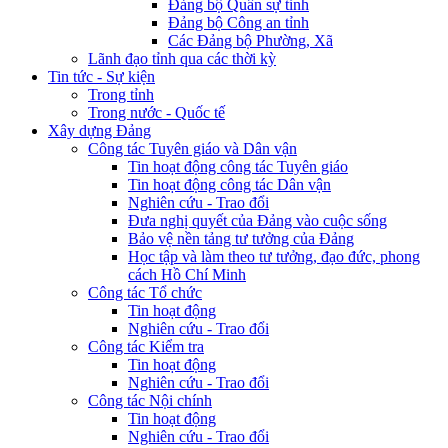
Đảng bộ Quân sự tỉnh
Đảng bộ Công an tỉnh
Các Đảng bộ Phường, Xã
Lãnh đạo tỉnh qua các thời kỳ
Tin tức - Sự kiện
Trong tỉnh
Trong nước - Quốc tế
Xây dựng Đảng
Công tác Tuyên giáo và Dân vận
Tin hoạt động công tác Tuyên giáo
Tin hoạt động công tác Dân vận
Nghiên cứu - Trao đổi
Đưa nghị quyết của Đảng vào cuộc sống
Bảo vệ nền tảng tư tưởng của Đảng
Học tập và làm theo tư tưởng, đạo đức, phong
cách Hồ Chí Minh
Công tác Tổ chức
Tin hoạt động
Nghiên cứu - Trao đổi
Công tác Kiểm tra
Tin hoạt động
Nghiên cứu - Trao đổi
Công tác Nội chính
Tin hoạt động
Nghiên cứu - Trao đổi