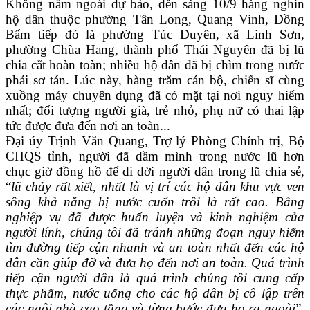
Không nằm ngoài dự báo, đến sáng 10/9 hàng nghìn
hộ dân thuộc phường Tân Long, Quang Vinh, Đồng
Bẩm tiếp đó là phường Túc Duyên, xã Linh Sơn,
phường Chùa Hang, thành phố Thái Nguyên đã bị lũ
chia cắt hoàn toàn; nhiều hộ dân đã bị chìm trong nước
phải sơ tán. Lúc này, hàng trăm cán bộ, chiến sĩ cùng
xuồng máy chuyên dụng đã có mặt tại nơi nguy hiểm
nhất; đối tượng người già, trẻ nhỏ, phụ nữ có thai lập
tức được đưa đến nơi an toàn...
Đại úy Trịnh Văn Quang, Trợ lý Phòng Chính trị, Bộ
CHQS tỉnh, người đã dầm mình trong nước lũ hơn
chục giờ đồng hồ để di dời người dân trong lũ chia sẻ,
“
lũ chảy rất xiết, nhất là vị trí các hộ dân khu vực ven
sông khả năng bị nước cuốn trôi là rất cao. Bằng
nghiệp vụ đã được huấn luyện và kinh nghiệm của
người lính, chúng tôi đã tránh những đoạn nguy hiểm
tìm đường tiếp cận nhanh và an toàn nhất đến các hộ
dân cần giúp đỡ và đưa họ đến nơi an toàn. Quá trình
tiếp cận người dân là quá trình chúng tôi cung cấp
thực phẩm, nước uống cho các hộ dân bị cô lập trên
các ngôi nhà cao tầng và từng bước đưa họ ra ngoài
”.