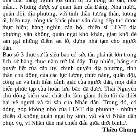
mầu... Nhưng được sự quan tâm của Đảng, Nhà nước,
quân đội, địa phương; với tinh thần tương thân, tương
ái, hiện nay, công tác khắc phục vẫn đang tiếp tục được
thực hiện; hàng nghìn cán bộ, chiến sĩ LLVT địa
phương vẫn không quản ngại khó khăn, gian khổ để
san gạt những điểm sạt lở, dựng nhà tạm cho người
dân.
Bão số 3 thực sự là siêu bão có sức tàn phá rất lớn trong
lịch sử hàng chục năm trở lại đây. Tuy nhiên, bằng sự
quyết liệt của cấp ủy, chính quyền địa phương, tinh
thần chủ động của các lực lượng chức năng, quân đội,
công an và tinh thần cảnh giác của người dân, mọi diễn
biến phức tạp của hoàn lưu bão đã được Thái Nguyên
chủ động kiểm soát chặt chẽ làm giảm thiểu tối đa thiệt
hại về người và tài sản của Nhân dân. Trong đó, có
đóng góp không nhỏ của LLVT địa phương - những
chiến sĩ không quản ngại hy sinh, vất vả vì Nhân dân
phục vụ, vì Nhân dân mà chiến đấu giữa thời bình./.
Thiều Chung