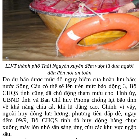
LLVT thành phố Thái Nguyên xuyên đêm vượt lũ đưa người
dân
đến nơi an toàn
Do dự báo được mức độ nguy hiểm của hoàn lưu bão;
nước Sông Cầu có thể sẽ lên trên mức báo động 3, Bộ
CHQS tỉnh cũng đã chủ động tham mưu cho Tỉnh ủy,
UBND tỉnh và Ban Chỉ huy Phòng chống lụt bão tỉnh
về khả năng chia cắt khi lũ dâng cao. Chính vì vậy,
ngoài huy động lực lượng, phương tiện đắp đê, ngay
đêm 09/9, Bộ CHQS tỉnh đã huy động hàng chục
xuồng máy lớn nhỏ sẵn sàng ứng cứu các khu vực ngập
sâu.