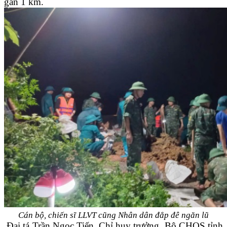
gần 1 km.
Cán bộ, chiến sĩ LLVT cũng Nhân dân đắp đê ngăn lũ
Đại tá Trần Ngọc Tiến, Chỉ huy trưởng, Bộ CHQS tỉnh