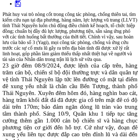
Phát huy vai trò nòng cốt trong công tác phòng, chống thiên tai, tìm
kiếm cứu nạn tại địa phương, hàng năm, lực lượng vũ trang (LLVT)
tỉnh Thái Nguyên luôn chủ động điều chỉnh kế hoạch, tổ chức hiệp
đồng; chuẩn bị đầy đủ lực lượng, phương tiện, sẵn sàng ứng phó
với các tình huống bất thường của thời tiết. Chính vì vậy, sau hoàn
lưu của bão số 3 (Yagi), mọi công tác phòng, chống và ứng cứu
trước các sự cố mưa lũ gây ra trên địa bàn tỉnh đã được xử lý rất
linh hoạt, góp phần làm giảm thiểu thấp nhất thiệt hại về người và
tài sản của Nhân dân trong trận lũ lịch sử vừa qua.
23 giờ đêm 08/9/2024, được lệnh của cấp trên, hàng
trăm cán bộ, chiến sĩ bộ đội thường trực và dân quân tự
vệ tỉnh Thái Nguyên lập tức lên đường có mặt tại điểm
đê xung yếu nhất là chân cầu Bến Tượng, thành phố
Thái Nguyên. Xuyên đêm hôm đó, hàng nghìn bao cát,
hàng trăm khối đất đá đã được gia cố trên mặt đê có độ
dài trên 170m; bảo đảm ngăn dòng lũ tràn vào trung
tâm thành phố. Sáng 10/9, Quân khu 1 tiếp tục tăng
cường thêm gần 1.000 cán bộ chiến sĩ và hàng chục
phương tiện cơ giới đến hỗ trợ. Cứ như vậy, đoạn đê
xung yếu liên tục được đắp cao trên đỉnh lũ và dài đến