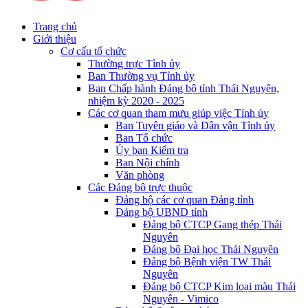
Trang chủ
Giới thiệu
Cơ cấu tổ chức
Thường trực Tỉnh ủy
Ban Thường vụ Tỉnh ủy
Ban Chấp hành Đảng bộ tỉnh Thái Nguyên,
nhiệm kỳ 2020 - 2025
Các cơ quan tham mưu giúp việc Tỉnh ủy
Ban Tuyên giáo và Dân vận Tỉnh ủy
Ban Tổ chức
Ủy ban Kiểm tra
Ban Nội chính
Văn phòng
Các Đảng bộ trực thuộc
Đảng bộ các cơ quan Đảng tỉnh
Đảng bộ UBND tỉnh
Đảng bộ CTCP Gang thép Thái
Nguyên
Đảng bộ Đại học Thái Nguyên
Đảng bộ Bệnh viện TW Thái
Nguyên
Đảng bộ CTCP Kim loại màu Thái
Nguyên - Vimico