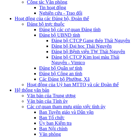
Công tác Văn phòng
Tin hoạt động
Nghiên cứu - Trao đổi
Hoạt động của các Đảng bộ, Đoàn thể
Đảng bộ trực thuộc
Đảng bộ các cơ quan Đảng tỉnh
Đảng bộ UBND tỉnh
Đảng bộ CTCP Gang thép Thái Nguyên
Đảng bộ Đại học Thái Nguyên
Đảng bộ Bệnh viện TW Thái Nguyên
Đảng bộ CTCP Kim loại màu Thái
Nguyên - Vimico
Đảng bộ Quân sự tỉnh
Đảng bộ Công an tỉnh
Các Đảng bộ Phường, Xã
Hoạt động của Uỷ ban MTTQ và các Đoàn thể
Hệ thống văn bản
Văn bản của Trung ương
Văn bản của Tỉnh ủy
Các cơ quan tham mưu giúp việc tỉnh ủy
Ban Tuyên giáo và Dân vận
Ban Tổ chức
Ủy ban Kiểm tra
Ban Nội chính
Văn phòng