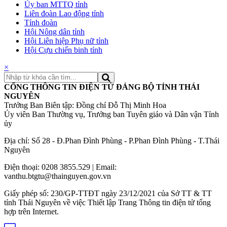
Ủy ban MTTQ tỉnh
Liên đoàn Lao động tỉnh
Tỉnh đoàn
Hội Nông dân tỉnh
Hội Liên hiệp Phụ nữ tỉnh
Hội Cựu chiến binh tỉnh
×
CỔNG THÔNG TIN ĐIỆN TỬ ĐẢNG BỘ TỈNH THÁI
NGUYÊN
Trưởng Ban Biên tập: Đồng chí Đỗ Thị Minh Hoa
Ủy viên Ban Thường vụ, Trưởng ban Tuyên giáo và Dân vận Tỉnh
ủy
Địa chỉ: Số 28 - Đ.Phan Đình Phùng - P.Phan Đình Phùng - T.Thái
Nguyên
Điện thoại: 0208 3855.529 | Email:
vanthu.btgtu@thainguyen.gov.vn
Giấy phép số: 230/GP-TTĐT ngày 23/12/2021 của Sở TT & TT
tỉnh Thái Nguyên về việc Thiết lập Trang Thông tin điện tử tổng
hợp trên Internet.