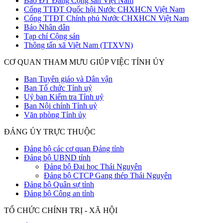
Báo ĐT Đảng Cộng sản Việt Nam
Cổng TTĐT Quốc hội Nước CHXHCN Việt Nam
Cổng TTĐT Chính phủ Nước CHXHCN Việt Nam
Báo Nhân dân
Tạp chí Cộng sản
Thông tấn xã Việt Nam (TTXVN)
CƠ QUAN THAM MƯU GIÚP VIỆC TỈNH ỦY
Ban Tuyên giáo và Dân vận
Ban Tổ chức Tỉnh uỷ
Uỷ ban Kiểm tra Tỉnh uỷ
Ban Nội chính Tỉnh uỷ
Văn phòng Tỉnh ủy
ĐẢNG ỦY TRỰC THUỘC
Đảng bộ các cơ quan Đảng tỉnh
Đảng bộ UBND tỉnh
Đảng bộ Đại học Thái Nguyên
Đảng bộ CTCP Gang thép Thái Nguyên
Đảng bộ Quân sự tỉnh
Đảng bộ Công an tỉnh
TỔ CHỨC CHÍNH TRỊ - XÃ HỘI