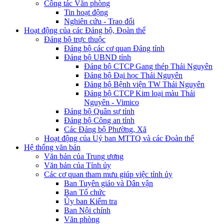
Công tác Văn phòng
Tin hoạt động
Nghiên cứu - Trao đổi
Hoạt động của các Đảng bộ, Đoàn thể
Đảng bộ trực thuộc
Đảng bộ các cơ quan Đảng tỉnh
Đảng bộ UBND tỉnh
Đảng bộ CTCP Gang thép Thái Nguyên
Đảng bộ Đại học Thái Nguyên
Đảng bộ Bệnh viện TW Thái Nguyên
Đảng bộ CTCP Kim loại màu Thái
Nguyên - Vimico
Đảng bộ Quân sự tỉnh
Đảng bộ Công an tỉnh
Các Đảng bộ Phường, Xã
Hoạt động của Uỷ ban MTTQ và các Đoàn thể
Hệ thống văn bản
Văn bản của Trung ương
Văn bản của Tỉnh ủy
Các cơ quan tham mưu giúp việc tỉnh ủy
Ban Tuyên giáo và Dân vận
Ban Tổ chức
Ủy ban Kiểm tra
Ban Nội chính
Văn phòng