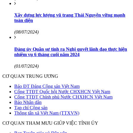
Xây dựng lực lượng vũ trang Thái Nguyên vững mạnh
toàn diện
(08/07/2024)
Đảng ủy Quân sự tỉnh ra Nghị quyết lãnh đạo thực hiện
nhiệm vụ 6 tháng cuối năm 2024
(01/07/2024)
CƠ QUAN TRUNG ƯƠNG
Báo ĐT Đảng Cộng sản Việt Nam
Cổng TTĐT Quốc hội Nước CHXHCN Việt Nam
Cổng TTĐT Chính phủ Nước CHXHCN Việt Nam
Báo Nhân dân
Tạp chí Cộng sản
Thông tấn xã Việt Nam (TTXVN)
CƠ QUAN THAM MƯU GIÚP VIỆC TỈNH ỦY