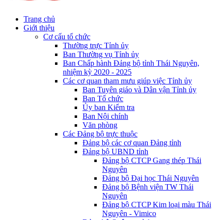
Trang chủ
Giới thiệu
Cơ cấu tổ chức
Thường trực Tỉnh ủy
Ban Thường vụ Tỉnh ủy
Ban Chấp hành Đảng bộ tỉnh Thái Nguyên,
nhiệm kỳ 2020 - 2025
Các cơ quan tham mưu giúp việc Tỉnh ủy
Ban Tuyên giáo và Dân vận Tỉnh ủy
Ban Tổ chức
Ủy ban Kiểm tra
Ban Nội chính
Văn phòng
Các Đảng bộ trực thuộc
Đảng bộ các cơ quan Đảng tỉnh
Đảng bộ UBND tỉnh
Đảng bộ CTCP Gang thép Thái
Nguyên
Đảng bộ Đại học Thái Nguyên
Đảng bộ Bệnh viện TW Thái
Nguyên
Đảng bộ CTCP Kim loại màu Thái
Nguyên - Vimico