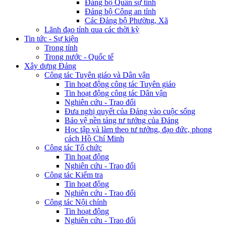
Đảng bộ Quân sự tỉnh
Đảng bộ Công an tỉnh
Các Đảng bộ Phường, Xã
Lãnh đạo tỉnh qua các thời kỳ
Tin tức - Sự kiện
Trong tỉnh
Trong nước - Quốc tế
Xây dựng Đảng
Công tác Tuyên giáo và Dân vận
Tin hoạt động công tác Tuyên giáo
Tin hoạt động công tác Dân vận
Nghiên cứu - Trao đổi
Đưa nghị quyết của Đảng vào cuộc sống
Bảo vệ nền tảng tư tưởng của Đảng
Học tập và làm theo tư tưởng, đạo đức, phong
cách Hồ Chí Minh
Công tác Tổ chức
Tin hoạt động
Nghiên cứu - Trao đổi
Công tác Kiểm tra
Tin hoạt động
Nghiên cứu - Trao đổi
Công tác Nội chính
Tin hoạt động
Nghiên cứu - Trao đổi