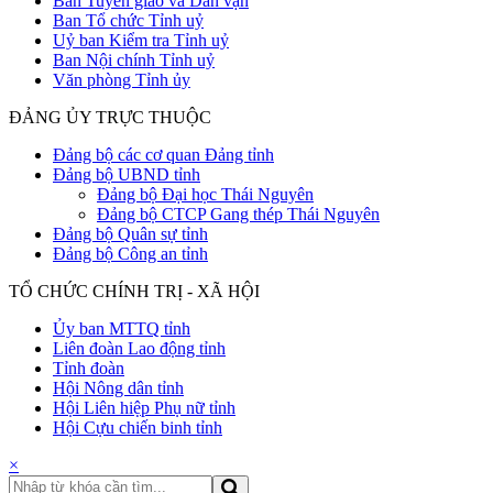
Ban Tuyên giáo và Dân vận
Ban Tổ chức Tỉnh uỷ
Uỷ ban Kiểm tra Tỉnh uỷ
Ban Nội chính Tỉnh uỷ
Văn phòng Tỉnh ủy
ĐẢNG ỦY TRỰC THUỘC
Đảng bộ các cơ quan Đảng tỉnh
Đảng bộ UBND tỉnh
Đảng bộ Đại học Thái Nguyên
Đảng bộ CTCP Gang thép Thái Nguyên
Đảng bộ Quân sự tỉnh
Đảng bộ Công an tỉnh
TỔ CHỨC CHÍNH TRỊ - XÃ HỘI
Ủy ban MTTQ tỉnh
Liên đoàn Lao động tỉnh
Tỉnh đoàn
Hội Nông dân tỉnh
Hội Liên hiệp Phụ nữ tỉnh
Hội Cựu chiến binh tỉnh
×