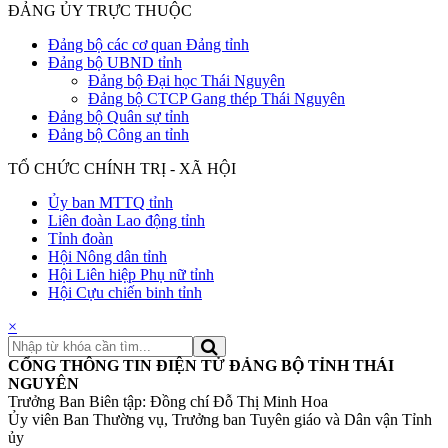
ĐẢNG ỦY TRỰC THUỘC
Đảng bộ các cơ quan Đảng tỉnh
Đảng bộ UBND tỉnh
Đảng bộ Đại học Thái Nguyên
Đảng bộ CTCP Gang thép Thái Nguyên
Đảng bộ Quân sự tỉnh
Đảng bộ Công an tỉnh
TỔ CHỨC CHÍNH TRỊ - XÃ HỘI
Ủy ban MTTQ tỉnh
Liên đoàn Lao động tỉnh
Tỉnh đoàn
Hội Nông dân tỉnh
Hội Liên hiệp Phụ nữ tỉnh
Hội Cựu chiến binh tỉnh
×
CỔNG THÔNG TIN ĐIỆN TỬ ĐẢNG BỘ TỈNH THÁI
NGUYÊN
Trưởng Ban Biên tập: Đồng chí Đỗ Thị Minh Hoa
Ủy viên Ban Thường vụ, Trưởng ban Tuyên giáo và Dân vận Tỉnh
ủy