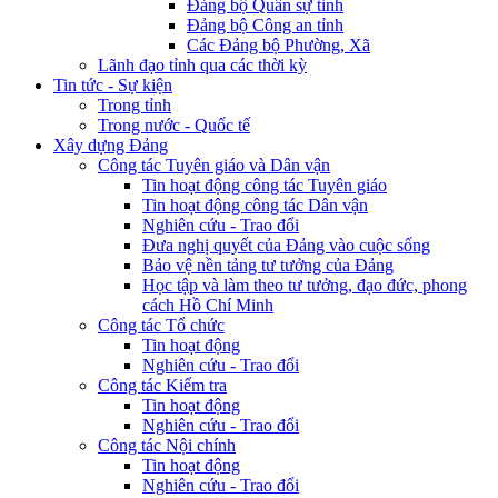
Đảng bộ Quân sự tỉnh
Đảng bộ Công an tỉnh
Các Đảng bộ Phường, Xã
Lãnh đạo tỉnh qua các thời kỳ
Tin tức - Sự kiện
Trong tỉnh
Trong nước - Quốc tế
Xây dựng Đảng
Công tác Tuyên giáo và Dân vận
Tin hoạt động công tác Tuyên giáo
Tin hoạt động công tác Dân vận
Nghiên cứu - Trao đổi
Đưa nghị quyết của Đảng vào cuộc sống
Bảo vệ nền tảng tư tưởng của Đảng
Học tập và làm theo tư tưởng, đạo đức, phong
cách Hồ Chí Minh
Công tác Tổ chức
Tin hoạt động
Nghiên cứu - Trao đổi
Công tác Kiểm tra
Tin hoạt động
Nghiên cứu - Trao đổi
Công tác Nội chính
Tin hoạt động
Nghiên cứu - Trao đổi