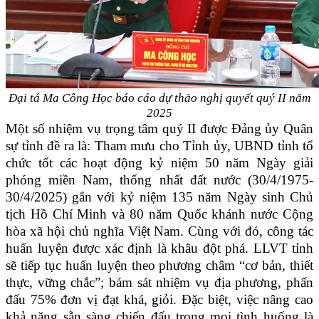
Đại tá Ma Công Học báo cáo dự thảo nghị quyết quý II năm
2025
Một số nhiệm vụ trọng tâm quý II được Đảng ủy Quân
sự tỉnh đề ra là: Tham mưu cho Tỉnh ủy, UBND tỉnh tổ
chức tốt các hoạt động kỷ niệm 50 năm Ngày giải
phóng miền Nam, thống nhất đất nước (30/4/1975-
30/4/2025) gắn với kỷ niệm 135 năm Ngày sinh Chủ
tịch Hồ Chí Minh và 80 năm Quốc khánh nước Cộng
hòa xã hội chủ nghĩa Việt Nam. Cùng với đó, công tác
huấn luyện được xác định là khâu đột phá. LLVT tỉnh
sẽ tiếp tục huấn luyện theo phương châm “cơ bản, thiết
thực, vững chắc”; bám sát nhiệm vụ địa phương, phấn
đấu 75% đơn vị đạt khá, giỏi. Đặc biệt, việc nâng cao
khả năng sẵn sàng chiến đấu trong mọi tình huống là