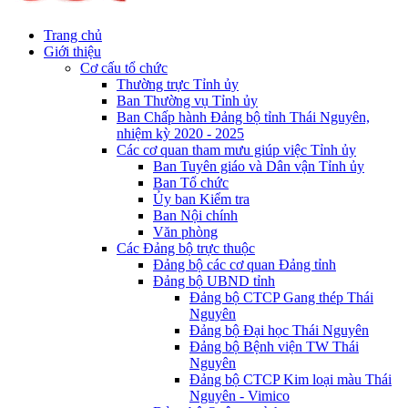
Trang chủ
Giới thiệu
Cơ cấu tổ chức
Thường trực Tỉnh ủy
Ban Thường vụ Tỉnh ủy
Ban Chấp hành Đảng bộ tỉnh Thái Nguyên,
nhiệm kỳ 2020 - 2025
Các cơ quan tham mưu giúp việc Tỉnh ủy
Ban Tuyên giáo và Dân vận Tỉnh ủy
Ban Tổ chức
Ủy ban Kiểm tra
Ban Nội chính
Văn phòng
Các Đảng bộ trực thuộc
Đảng bộ các cơ quan Đảng tỉnh
Đảng bộ UBND tỉnh
Đảng bộ CTCP Gang thép Thái
Nguyên
Đảng bộ Đại học Thái Nguyên
Đảng bộ Bệnh viện TW Thái
Nguyên
Đảng bộ CTCP Kim loại màu Thái
Nguyên - Vimico