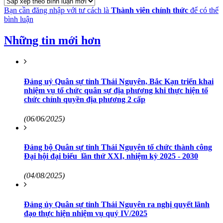
Bạn cần đăng nhập với tư cách là
Thành viên chính thức
để có thể
bình luận
Những tin mới hơn
Đảng uỷ Quân sự tỉnh Thái Nguyên, Bắc Kạn triển khai
nhiệm vụ tổ chức quân sự địa phương khi thực hiện tổ
chức chính quyền địa phương 2 cấp
(06/06/2025)
Đảng bộ Quân sự tỉnh Thái Nguyên tổ chức thành công
Đại hội đại biểu lần thứ XXI, nhiệm kỳ 2025 - 2030
(04/08/2025)
Đảng ủy Quân sự tỉnh Thái Nguyên ra nghị quyết lãnh
đạo thực hiện nhiệm vụ quý IV/2025