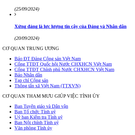
(25/09/2024)
Xứng đáng là lực lượng tin cậy của Đảng và Nhân dân
(20/09/2024)
CƠ QUAN TRUNG ƯƠNG
Báo ĐT Đảng Cộng sản Việt Nam
Cổng TTĐT Quốc hội Nước CHXHCN Việt Nam
Cổng TTĐT Chính phủ Nước CHXHCN Việt Nam
Báo Nhân dân
Tạp chí Cộng sản
Thông tấn xã Việt Nam (TTXVN)
CƠ QUAN THAM MƯU GIÚP VIỆC TỈNH ỦY
Ban Tuyên giáo và Dân vận
Ban Tổ chức Tỉnh uỷ
Uỷ ban Kiểm tra Tỉnh uỷ
Ban Nội chính Tỉnh uỷ
Văn phòng Tỉnh ủy