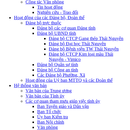
Công tác Văn phòng
Tin hoạt động
Nghiên cứu - Trao đổi
Hoạt động của các Đảng bộ, Đoàn thể
Đảng bộ trực thuộc
Đảng bộ các cơ quan Đảng tỉnh
Đảng bộ UBND tỉnh
Đảng bộ CTCP Gang thép Thái Nguyên
Đảng bộ Đại học Thái Nguyên
Đảng bộ Bệnh viện TW Thái Nguyên
Đảng bộ CTCP Kim loại màu Thái
Nguyên - Vimico
Đảng bộ Quân sự tỉnh
Đảng bộ Công an tỉnh
Các Đảng bộ Phường, Xã
Hoạt động của Uỷ ban MTTQ và các Đoàn thể
Hệ thống văn bản
Văn bản của Trung ương
Văn bản của Tỉnh ủy
Các cơ quan tham mưu giúp việc tỉnh ủy
Ban Tuyên giáo và Dân vận
Ban Tổ chức
Ủy ban Kiểm tra
Ban Nội chính
Văn phòng