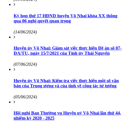
Kỳ họp thứ 17 HĐND huyện Võ Nhai khóa XX thông
qua 06 nghị quyết quan trọng
(14/06/2024)
Huyện ủy Võ Nhai: Giám sát việc thực hiện Đề án số 07-
ĐA/TU, ngày 15/7/2021 của Tỉnh ủy Thái Nguyên
(07/06/2024)
Huyện ủy Võ Nhai: Kiểm tra việc thực hiện một số văn
bản của Trung ương và của tỉnh về công tác tư tưởng
(05/06/2024)
Hội nghị Ban Thường vụ Huyện uỷ Võ Nhai lần thứ 44,
nhiệm kỳ 2020 - 2025