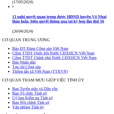
(17/05/2024)
13 nghị quyết quan trọng được HĐND huyện Võ Nhai
thảo luận, biểu quyết thông qua tại kỳ họp lần thứ 16
(26/04/2024)
CƠ QUAN TRUNG ƯƠNG
Báo ĐT Đảng Cộng sản Việt Nam
Cổng TTĐT Quốc hội Nước CHXHCN Việt Nam
Cổng TTĐT Chính phủ Nước CHXHCN Việt Nam
Báo Nhân dân
Tạp chí Cộng sản
Thông tấn xã Việt Nam (TTXVN)
CƠ QUAN THAM MƯU GIÚP VIỆC TỈNH ỦY
Ban Tuyên giáo và Dân vận
Ban Tổ chức Tỉnh uỷ
Uỷ ban Kiểm tra Tỉnh uỷ
Ban Nội chính Tỉnh uỷ
Văn phòng Tỉnh ủy