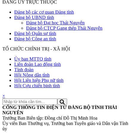
ĐẢNG ỦY TRỰC THUỘC
Đảng bộ các cơ quan Đảng tỉnh
Đảng bộ UBND tỉnh
Đảng bộ Đại học Thái Nguyên
Đảng bộ CTCP Gang thép Thái Nguyên
Đảng bộ Quân sự tỉnh
Đảng bộ Công an tỉnh
TỔ CHỨC CHÍNH TRỊ - XÃ HỘI
Ủy ban MTTQ tỉnh
Liên đoàn Lao động tỉnh
Tỉnh đoàn
Hội Nông dân tỉnh
Hội Liên hiệp Phụ nữ tỉnh
Hội Cựu chiến binh tỉnh
×
CỔNG THÔNG TIN ĐIỆN TỬ ĐẢNG BỘ TỈNH THÁI
NGUYÊN
Trưởng Ban Biên tập: Đồng chí Đỗ Thị Minh Hoa
Ủy viên Ban Thường vụ, Trưởng ban Tuyên giáo và Dân vận Tỉnh
ủy