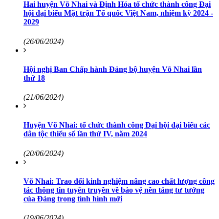
Hai huyện Võ Nhai và Định Hóa tổ chức thành công Đại
hội đại biểu Mặt trận Tổ quốc Việt Nam, nhiệm kỳ 2024 -
2029
(26/06/2024)
Hội nghị Ban Chấp hành Đảng bộ huyện Võ Nhai lần
thứ 18
(21/06/2024)
Huyện Võ Nhai: tổ chức thành công Đại hội đại biểu các
dân tộc thiểu số lần thứ IV, năm 2024
(20/06/2024)
Võ Nhai: Trao đổi kinh nghiệm nâng cao chất lượng công
tác thông tin tuyên truyền về bảo vệ nền tảng tư tưởng
của Đảng trong tình hình mới
(19/06/2024)