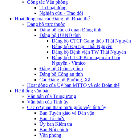
Công tác Văn phòng
Tin hoạt động
Nghiên cứu - Trao đổi
Hoạt động của các Đảng bộ, Đoàn thể
Đảng bộ trực thuộc
Đảng bộ các cơ quan Đảng tỉnh
Đảng bộ UBND tỉnh
Đảng bộ CTCP Gang thép Thái Nguyên
Đảng bộ Đại học Thái Nguyên
Đảng bộ Bệnh viện TW Thái Nguyên
Đảng bộ CTCP Kim loại màu Thái
Nguyên - Vimico
Đảng bộ Quân sự tỉnh
Đảng bộ Công an tỉnh
Các Đảng bộ Phường, Xã
Hoạt động của Uỷ ban MTTQ và các Đoàn thể
Hệ thống văn bản
Văn bản của Trung ương
Văn bản của Tỉnh ủy
Các cơ quan tham mưu giúp việc tỉnh ủy
Ban Tuyên giáo và Dân vận
Ban Tổ chức
Ủy ban Kiểm tra
Ban Nội chính
Văn phòng