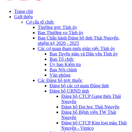
Trang chủ
Giới thiệu
Cơ cấu tổ chức
Thường trực Tỉnh ủy
Ban Thường vụ Tỉnh ủy
Ban Chấp hành Đảng bộ tỉnh Thái Nguyên,
nhiệm kỳ 2020 - 2025
Các cơ quan tham mưu giúp việc Tỉnh ủy
Ban Tuyên giáo và Dân vận Tỉnh ủy
Ban Tổ chức
Ủy ban Kiểm tra
Ban Nội chính
Văn phòng
Các Đảng bộ trực thuộc
Đảng bộ các cơ quan Đảng tỉnh
Đảng bộ UBND tỉnh
Đảng bộ CTCP Gang thép Thái
Nguyên
Đảng bộ Đại học Thái Nguyên
Đảng bộ Bệnh viện TW Thái
Nguyên
Đảng bộ CTCP Kim loại màu Thái
Nguyên - Vimico