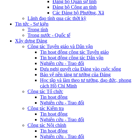
Đảng bộ Quân sự tỉnh
Đảng bộ Công an tỉnh
Các Đảng bộ Phường, Xã
Lãnh đạo tỉnh qua các thời kỳ
Tin tức - Sự kiện
Trong tỉnh
Trong nước - Quốc tế
Xây dựng Đảng
Công tác Tuyên giáo và Dân vận
Tin hoạt động công tác Tuyên giáo
Tin hoạt động công tác Dân vận
Nghiên cứu - Trao đổi
Đưa nghị quyết của Đảng vào cuộc sống
Bảo vệ nền tảng tư tưởng của Đảng
Học tập và làm theo tư tưởng, đạo đức, phong
cách Hồ Chí Minh
Công tác Tổ chức
Tin hoạt động
Nghiên cứu - Trao đổi
Công tác Kiểm tra
Tin hoạt động
Nghiên cứu - Trao đổi
Công tác Nội chính
Tin hoạt động
Nghiên cứu - Trao đổi