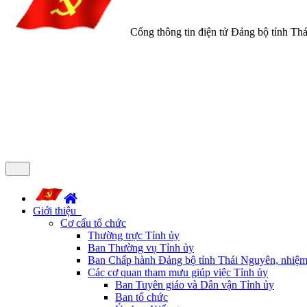
Cổng thông tin điện tử Đảng bộ tỉnh Th
Giới thiệu
Cơ cấu tổ chức
Thường trực Tỉnh ủy
Ban Thường vụ Tỉnh ủy
Ban Chấp hành Đảng bộ tỉnh Thái Nguyên, nhiệm
Các cơ quan tham mưu giúp việc Tỉnh ủy
Ban Tuyên giáo và Dân vận Tỉnh ủy
Ban tổ chức