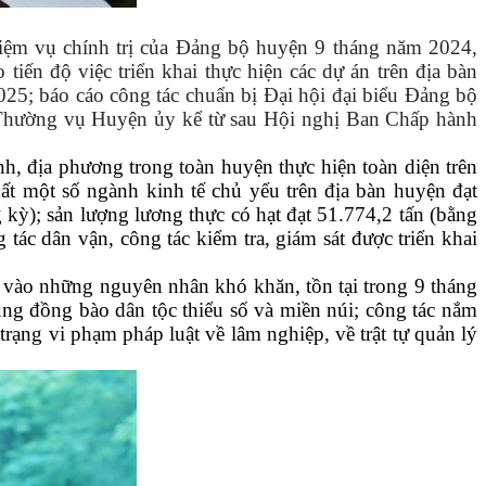
nhiệm vụ chính trị của Đảng bộ huyện 9 tháng năm 2024,
iến độ việc triển khai thực hiện các dự án trên địa bàn
25; báo cáo công tác chuẩn bị Đại hội đại biểu Đảng bộ
n Thường vụ Huyện ủy kể từ sau Hội nghị Ban Chấp hành
nh, địa phương trong toàn huyện thực hiện
toàn diện trên
uất một số ngành kinh tế chủ yếu trên địa bàn huyện đạt
kỳ); sản lượng lương thực có hạt đạt 51.774,2 tấn (bằng
ác dân vận, công tác kiểm tra, giám sát được triển khai
ng vào những nguyên nhân khó khăn, tồn tại trong 9 tháng
 vùng đồng bào dân tộc thiểu số và miền núi; công tác nắm
trạng vi phạm pháp luật về lâm nghiệp, về trật tự quản lý