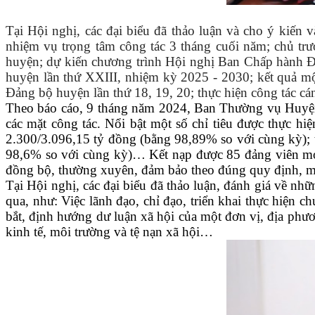
Tại Hội nghị, các đại biểu đã thảo luận và cho ý kiến
nhiệm vụ trọng tâm công tác 3 tháng cuối năm; chủ trươ
huyện; dự kiến chương trình Hội nghị Ban Chấp hành Đả
huyện lần thứ XXIII, nhiệm kỳ 2025 - 2030; kết quả m
Đảng bộ huyện lần thứ 18, 19, 20; thực hiện công tác cá
Theo báo cáo,
9 tháng năm 2024, Ban Thường vụ Huyện 
các mặt công tác
. Nổi bật một số chỉ tiêu được thực hi
2.300/3.096,15 tỷ đồng (bằng 98,89% so với cùng kỳ); t
98,6% so với cùng kỳ)… Kết nạp được 85 đảng viên mới (
đồng bộ, thường xuyên, đảm bảo theo đúng quy định, man
Tại Hội nghị, các đại biểu đã thảo luận, đánh giá về nh
qua, như: Việc lãnh đạo, chỉ đạo, triển khai thực hiện c
bắt, định hướng dư luận xã hội của một đơn vị, địa phươn
kinh tế, môi trường và tệ nạn xã hội…