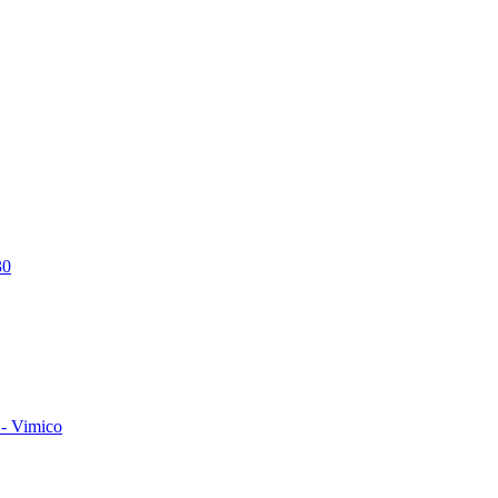
30
- Vimico