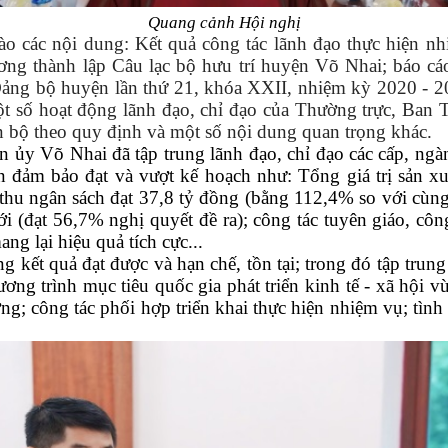
Quang cảnh Hội nghị
 vào các nội dung: Kết quả công tác lãnh đạo thực hiện 
ng thành lập Câu lạc bộ hưu trí huyện Võ Nhai; báo cáo t
ng bộ huyện lần thứ 21, khóa XXII, nhiệm kỳ 2020 - 20
ột số hoạt động lãnh đạo, chỉ đạo của Thường trực, Ba
n bộ theo quy định và một số nội dung quan trọng khác.
ủy Võ Nhai đã tập trung lãnh đạo,
chỉ đạo
các cấp, ngà
ện đảm bảo đạt và vượt kế hoạch như: Tổng giá trị sản x
hu ngân sách đạt 37,8 tỷ đồng (bằng 112,4% so với cùng 
đạt 56,7% nghị quyết đề ra); công tác tuyên giáo, công t
g lại hiệu quả tích cực...
ững kết quả đạt được và hạn chế, tồn tại; trong đó tập tru
hương trình mục tiêu quốc gia phát triển kinh tế - xã hội
g; công tác phối hợp triển khai thực hiện nhiệm vụ; tình 