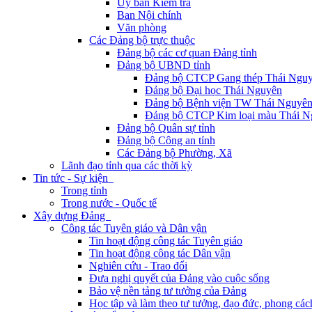
Ủy ban Kiểm tra
Ban Nội chính
Văn phòng
Các Đảng bộ trực thuộc
Đảng bộ các cơ quan Đảng tỉnh
Đảng bộ UBND tỉnh
Đảng bộ CTCP Gang thép Thái Ngu
Đảng bộ Đại học Thái Nguyên
Đảng bộ Bệnh viện TW Thái Nguyê
Đảng bộ CTCP Kim loại màu Thái N
Đảng bộ Quân sự tỉnh
Đảng bộ Công an tỉnh
Các Đảng bộ Phường, Xã
Lãnh đạo tỉnh qua các thời kỳ
Tin tức - Sự kiện
Trong tỉnh
Trong nước - Quốc tế
Xây dựng Đảng
Công tác Tuyên giáo và Dân vận
Tin hoạt động công tác Tuyên giáo
Tin hoạt động công tác Dân vận
Nghiên cứu - Trao đổi
Đưa nghị quyết của Đảng vào cuộc sống
Bảo vệ nền tảng tư tưởng của Đảng
Học tập và làm theo tư tưởng, đạo đức, phong cá