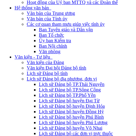
Hoạt động của Uỷ ban MTTQ và các Đoàn thể
Hệ thống văn bản
Văn bản của Trung ương
Văn bản của Tỉnh ủy
Các cơ quan tham mưu giúp việc tỉnh ủy
Ban Tuyên giáo và Dân vận
Ban Tổ chức
Ủy ban Kiểm tra
Ban Nội chính
Văn phòng
Văn kiện - Tư liệu
Văn kiện của Đảng
Văn kiện Đại hội Đảng bộ tỉnh
Lịch sử Đảng bộ tỉnh
Lịch sử Đảng bộ địa phương, đơn vị
Lịch sử Đảng bộ TP.Thái Nguyên
Lịch sử Đảng bộ TP.Sông Công
Lịch sử Đảng bộ TP.Phổ Yên
Lịch sử Đảng bộ huyện Đại Từ
Lịch sử Đảng bộ huyện Định Hóa
Lịch sử Đảng bộ huyện Đồng Hỷ
Lịch sử Đảng bộ huyện Phú Bình
Lịch sử Đảng bộ huyện Phú Lương
Lịch sử Đảng bộ huyện Võ Nhai
Lịch sử Đảng bộ các đơn vị trực thuộc