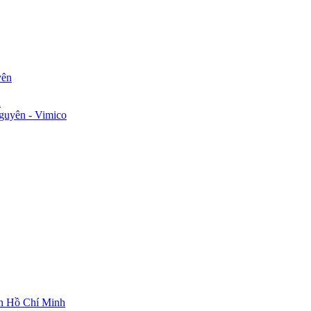
yên
n
guyên - Vimico
ch Hồ Chí Minh