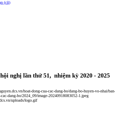
n (cũ)
ội nghị lần thứ 51, nhiệm kỳ 2020 - 2025
ainguyen.dcs.vn/hoat-dong-cua-cac-dang-bo/dang-bo-huyen-vo-nhai/ban
cua-cac-dang-bo/2024_09/image-20240918083052-1.jpeg
.dcs.vn/uploads/logo.gif