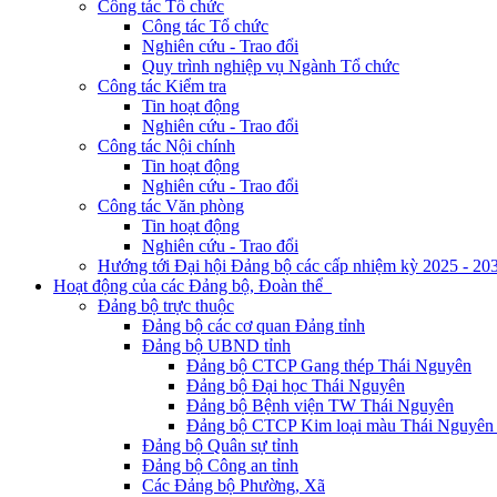
Công tác Tổ chức
Công tác Tổ chức
Nghiên cứu - Trao đổi
Quy trình nghiệp vụ Ngành Tổ chức
Công tác Kiểm tra
Tin hoạt động
Nghiên cứu - Trao đổi
Công tác Nội chính
Tin hoạt động
Nghiên cứu - Trao đổi
Công tác Văn phòng
Tin hoạt động
Nghiên cứu - Trao đổi
Hướng tới Đại hội Đảng bộ các cấp nhiệm kỳ 2025 - 20
Hoạt động của các Đảng bộ, Đoàn thể
Đảng bộ trực thuộc
Đảng bộ các cơ quan Đảng tỉnh
Đảng bộ UBND tỉnh
Đảng bộ CTCP Gang thép Thái Nguyên
Đảng bộ Đại học Thái Nguyên
Đảng bộ Bệnh viện TW Thái Nguyên
Đảng bộ CTCP Kim loại màu Thái Nguyên 
Đảng bộ Quân sự tỉnh
Đảng bộ Công an tỉnh
Các Đảng bộ Phường, Xã