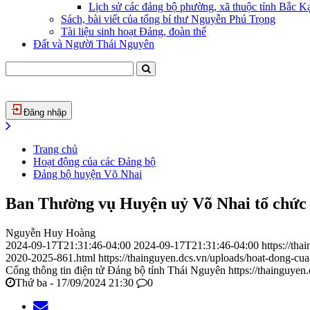
Lịch sử các đảng bộ phường, xã thuộc tỉnh Bắc Kạ
Sách, bài viết của tổng bí thư Nguyễn Phú Trọng
Tài liệu sinh hoạt Đảng, đoàn thể
Đất và Người Thái Nguyên
Đăng nhập
Trang chủ
Hoạt động của các Đảng bộ
Đảng bộ huyện Võ Nhai
Ban Thường vụ Huyện uỷ Võ Nhai tổ chức h
Nguyễn Huy Hoàng
2024-09-17T21:31:46-04:00
2024-09-17T21:31:46-04:00
https://th
2020-2025-861.html
https://thainguyen.dcs.vn/uploads/hoat-dong-
Cổng thông tin điện tử Đảng bộ tỉnh Thái Nguyên
https://thainguyen
Thứ ba - 17/09/2024 21:30
0