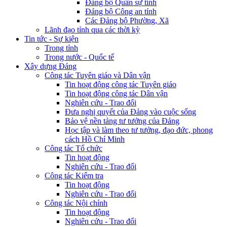
Đảng bộ Quân sự tỉnh
Đảng bộ Công an tỉnh
Các Đảng bộ Phường, Xã
Lãnh đạo tỉnh qua các thời kỳ
Tin tức - Sự kiện
Trong tỉnh
Trong nước - Quốc tế
Xây dựng Đảng
Công tác Tuyên giáo và Dân vận
Tin hoạt động công tác Tuyên giáo
Tin hoạt động công tác Dân vận
Nghiên cứu - Trao đổi
Đưa nghị quyết của Đảng vào cuộc sống
Bảo vệ nền tảng tư tưởng của Đảng
Học tập và làm theo tư tưởng, đạo đức, phong
cách Hồ Chí Minh
Công tác Tổ chức
Tin hoạt động
Nghiên cứu - Trao đổi
Công tác Kiểm tra
Tin hoạt động
Nghiên cứu - Trao đổi
Công tác Nội chính
Tin hoạt động
Nghiên cứu - Trao đổi