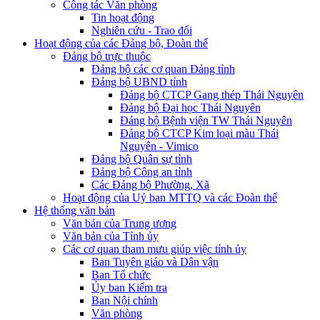
Công tác Văn phòng
Tin hoạt động
Nghiên cứu - Trao đổi
Hoạt động của các Đảng bộ, Đoàn thể
Đảng bộ trực thuộc
Đảng bộ các cơ quan Đảng tỉnh
Đảng bộ UBND tỉnh
Đảng bộ CTCP Gang thép Thái Nguyên
Đảng bộ Đại học Thái Nguyên
Đảng bộ Bệnh viện TW Thái Nguyên
Đảng bộ CTCP Kim loại màu Thái
Nguyên - Vimico
Đảng bộ Quân sự tỉnh
Đảng bộ Công an tỉnh
Các Đảng bộ Phường, Xã
Hoạt động của Uỷ ban MTTQ và các Đoàn thể
Hệ thống văn bản
Văn bản của Trung ương
Văn bản của Tỉnh ủy
Các cơ quan tham mưu giúp việc tỉnh ủy
Ban Tuyên giáo và Dân vận
Ban Tổ chức
Ủy ban Kiểm tra
Ban Nội chính
Văn phòng