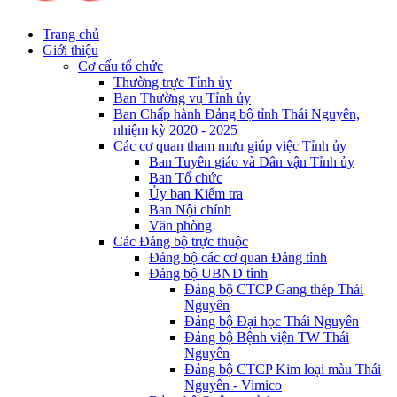
Trang chủ
Giới thiệu
Cơ cấu tổ chức
Thường trực Tỉnh ủy
Ban Thường vụ Tỉnh ủy
Ban Chấp hành Đảng bộ tỉnh Thái Nguyên,
nhiệm kỳ 2020 - 2025
Các cơ quan tham mưu giúp việc Tỉnh ủy
Ban Tuyên giáo và Dân vận Tỉnh ủy
Ban Tổ chức
Ủy ban Kiểm tra
Ban Nội chính
Văn phòng
Các Đảng bộ trực thuộc
Đảng bộ các cơ quan Đảng tỉnh
Đảng bộ UBND tỉnh
Đảng bộ CTCP Gang thép Thái
Nguyên
Đảng bộ Đại học Thái Nguyên
Đảng bộ Bệnh viện TW Thái
Nguyên
Đảng bộ CTCP Kim loại màu Thái
Nguyên - Vimico