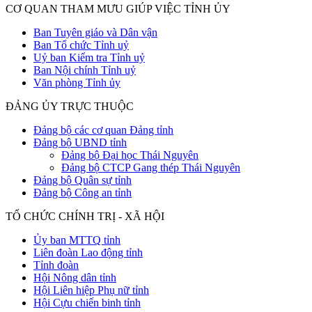
CƠ QUAN THAM MƯU GIÚP VIỆC TỈNH ỦY
Ban Tuyên giáo và Dân vận
Ban Tổ chức Tỉnh uỷ
Uỷ ban Kiểm tra Tỉnh uỷ
Ban Nội chính Tỉnh uỷ
Văn phòng Tỉnh ủy
ĐẢNG ỦY TRỰC THUỘC
Đảng bộ các cơ quan Đảng tỉnh
Đảng bộ UBND tỉnh
Đảng bộ Đại học Thái Nguyên
Đảng bộ CTCP Gang thép Thái Nguyên
Đảng bộ Quân sự tỉnh
Đảng bộ Công an tỉnh
TỔ CHỨC CHÍNH TRỊ - XÃ HỘI
Ủy ban MTTQ tỉnh
Liên đoàn Lao động tỉnh
Tỉnh đoàn
Hội Nông dân tỉnh
Hội Liên hiệp Phụ nữ tỉnh
Hội Cựu chiến binh tỉnh