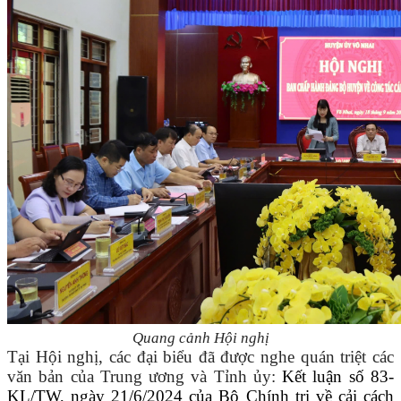
Quang cảnh Hội nghị
Tại Hội nghị, các đại biểu đã được nghe quán triệt các
văn bản của Trung ương và Tỉnh ủy:
Kết luận số 83-
KL/TW, ngày 21/6/2024 của Bộ Chính trị về cải cách