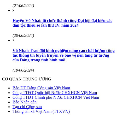
(21/06/2024)
Huyện Võ Nhai: tổ chức thành công Đại hội đại biểu các
dân tộc thiểu số lần thứ IV, năm 2024
(20/06/2024)
Võ Nhai: Trao đổi kinh nghiệm nâng cao chất lượng công
tác thông tin tuyên truyền về bảo vệ nền tảng tư tưởng
của Đảng trong tình hình mới
(19/06/2024)
CƠ QUAN TRUNG ƯƠNG
Báo ĐT Đảng Cộng sản Việt Nam
Cổng TTĐT Quốc hội Nước CHXHCN Việt Nam
Cổng TTĐT Chính phủ Nước CHXHCN Việt Nam
Báo Nhân dân
Tạp chí Cộng sản
Thông tấn xã Việt Nam (TTXVN)