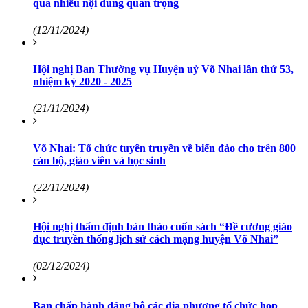
qua nhiều nội dung quan trọng
(12/11/2024)
Hội nghị Ban Thường vụ Huyện uỷ Võ Nhai lần thứ 53,
nhiệm kỳ 2020 - 2025
(21/11/2024)
Võ Nhai: Tổ chức tuyên truyền về biển đảo cho trên 800
cán bộ, giáo viên và học sinh
(22/11/2024)
Hội nghị thẩm định bản thảo cuốn sách “Đề cương giáo
dục truyền thống lịch sử cách mạng huyện Võ Nhai”
(02/12/2024)
Ban chấp hành đảng bộ các địa phương tổ chức họp