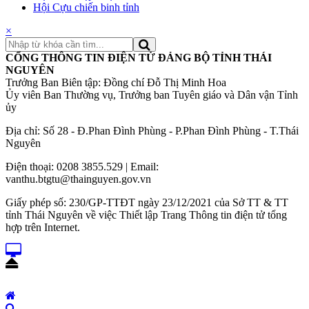
Hội Cựu chiến binh tỉnh
×
CỔNG THÔNG TIN ĐIỆN TỬ ĐẢNG BỘ TỈNH THÁI
NGUYÊN
Trưởng Ban Biên tập: Đồng chí Đỗ Thị Minh Hoa
Ủy viên Ban Thường vụ, Trưởng ban Tuyên giáo và Dân vận Tỉnh
ủy
Địa chỉ: Số 28 - Đ.Phan Đình Phùng - P.Phan Đình Phùng - T.Thái
Nguyên
Điện thoại: 0208 3855.529 | Email:
vanthu.btgtu@thainguyen.gov.vn
Giấy phép số: 230/GP-TTĐT ngày 23/12/2021 của Sở TT & TT
tỉnh Thái Nguyên về việc Thiết lập Trang Thông tin điện tử tổng
hợp trên Internet.