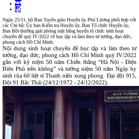
Ngày 25/11, bộ Ban Tuyên giáo Huyện ủy Phú Lương phối hợp với
các Chi bộ: Ủy ban Kiểm tra Huyện ủy, Ban Tổ chức Huyện ủy,
Ban Bồi thường giải phóng mặt bằng huyện tổ chức sinh hoạt
chuyên đề quý IV/2022 về học tập và làm theo tư tưởng, đạo đức,
phong cách Hồ Chí Minh.
Nội dung sinh hoạt chuyên đề học tập và làm theo tư
tưởng, đạo đức, phong cách Hồ Chí Minh quý IV/2022
gắn với
kỷ niệm 50 năm Chiến thắng “Hà Nội - Điện
Biên Phủ trên không” và tưởng niệm 50 năm Ngày hy
sinh của 60 liệt sĩ Thanh niên xung phong Đại đội 915,
Đội 91 Bắc Thái (24/12/1972 - 24/12/2022).