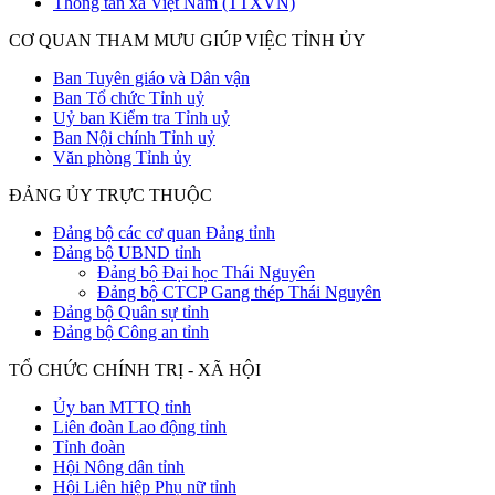
Thông tấn xã Việt Nam (TTXVN)
CƠ QUAN THAM MƯU GIÚP VIỆC TỈNH ỦY
Ban Tuyên giáo và Dân vận
Ban Tổ chức Tỉnh uỷ
Uỷ ban Kiểm tra Tỉnh uỷ
Ban Nội chính Tỉnh uỷ
Văn phòng Tỉnh ủy
ĐẢNG ỦY TRỰC THUỘC
Đảng bộ các cơ quan Đảng tỉnh
Đảng bộ UBND tỉnh
Đảng bộ Đại học Thái Nguyên
Đảng bộ CTCP Gang thép Thái Nguyên
Đảng bộ Quân sự tỉnh
Đảng bộ Công an tỉnh
TỔ CHỨC CHÍNH TRỊ - XÃ HỘI
Ủy ban MTTQ tỉnh
Liên đoàn Lao động tỉnh
Tỉnh đoàn
Hội Nông dân tỉnh
Hội Liên hiệp Phụ nữ tỉnh