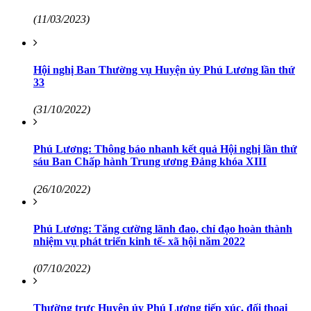
(11/03/2023)
Hội nghị Ban Thường vụ Huyện ủy Phú Lương lần thứ
33
(31/10/2022)
Phú Lương: Thông báo nhanh kết quả Hội nghị lần thứ
sáu Ban Chấp hành Trung ương Đảng khóa XIII
(26/10/2022)
Phú Lương: Tăng cường lãnh đao, chỉ đạo hoàn thành
nhiệm vụ phát triển kinh tế- xã hội năm 2022
(07/10/2022)
Thường trực Huyện ủy Phú Lương tiếp xúc, đối thoại