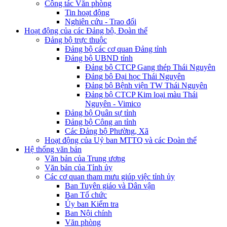
Công tác Văn phòng
Tin hoạt động
Nghiên cứu - Trao đổi
Hoạt động của các Đảng bộ, Đoàn thể
Đảng bộ trực thuộc
Đảng bộ các cơ quan Đảng tỉnh
Đảng bộ UBND tỉnh
Đảng bộ CTCP Gang thép Thái Nguyên
Đảng bộ Đại học Thái Nguyên
Đảng bộ Bệnh viện TW Thái Nguyên
Đảng bộ CTCP Kim loại màu Thái
Nguyên - Vimico
Đảng bộ Quân sự tỉnh
Đảng bộ Công an tỉnh
Các Đảng bộ Phường, Xã
Hoạt động của Uỷ ban MTTQ và các Đoàn thể
Hệ thống văn bản
Văn bản của Trung ương
Văn bản của Tỉnh ủy
Các cơ quan tham mưu giúp việc tỉnh ủy
Ban Tuyên giáo và Dân vận
Ban Tổ chức
Ủy ban Kiểm tra
Ban Nội chính
Văn phòng