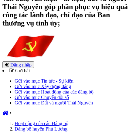
Thái Nguyên góp phần phục vụ hiệu quả
công tác lãnh đạo, chỉ đạo của Ban
thường vụ tỉnh ủy;
Đăng nhập
Gửi bài
Gửi vào mục Tin tức - Sự kiện
Gửi vào mục Xây dựng đảng
Gửi vào mục Hoạt động của các đảng bộ
Gửi vào mục Chuyển đổi số
Gửi vào mục Đất và người Thái Nguyên
Hoạt động của các Đảng bộ
Đảng bộ huyện Phú Lương