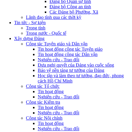
Đảng bộ Quân sự tỉnh
Đảng bộ Công an tỉnh
Các Đảng bộ Phường, Xã
Lãnh đạo tỉnh qua các thời kỳ
Tin tức - Sự kiện
Trong tỉnh
Trong nước - Quốc tế
Xây dựng Đảng
Công tác Tuyên giáo và Dân vận
Tin hoạt động công tác Tuyên giáo
Tin hoạt động công tác Dân vận
Nghiên cứu - Trao đổi
Đưa nghị quyết của Đảng vào cuộc sống
Bảo vệ nền tảng tư tưởng của Đảng
Học tập và làm theo tư tưởng, đạo đức, phong
cách Hồ Chí Minh
Công tác Tổ chức
Tin hoạt động
Nghiên cứu - Trao đổi
Công tác Kiểm tra
Tin hoạt động
Nghiên cứu - Trao đổi
Công tác Nội chính
Tin hoạt động
Nghiên cứu - Trao đổi