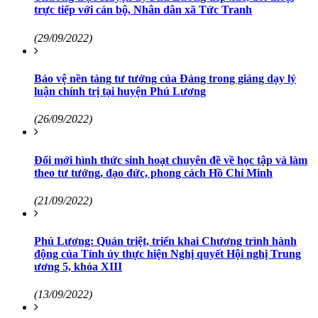
trực tiếp với cán bộ, Nhân dân xã Tức Tranh
(29/09/2022)
Bảo vệ nền tảng tư tưởng của Đảng trong giảng dạy lý
luận chính trị tại huyện Phú Lương
(26/09/2022)
Đổi mới hình thức sinh hoạt chuyên đề về học tập và làm
theo tư tưởng, đạo đức, phong cách Hồ Chí Minh
(21/09/2022)
Phú Lương: Quán triệt, triển khai Chương trình hành
động của Tỉnh ủy thực hiện Nghị quyết Hội nghị Trung
ương 5, khóa XIII
(13/09/2022)