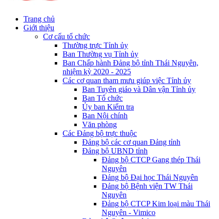
Trang chủ
Giới thiệu
Cơ cấu tổ chức
Thường trực Tỉnh ủy
Ban Thường vụ Tỉnh ủy
Ban Chấp hành Đảng bộ tỉnh Thái Nguyên,
nhiệm kỳ 2020 - 2025
Các cơ quan tham mưu giúp việc Tỉnh ủy
Ban Tuyên giáo và Dân vận Tỉnh ủy
Ban Tổ chức
Ủy ban Kiểm tra
Ban Nội chính
Văn phòng
Các Đảng bộ trực thuộc
Đảng bộ các cơ quan Đảng tỉnh
Đảng bộ UBND tỉnh
Đảng bộ CTCP Gang thép Thái
Nguyên
Đảng bộ Đại học Thái Nguyên
Đảng bộ Bệnh viện TW Thái
Nguyên
Đảng bộ CTCP Kim loại màu Thái
Nguyên - Vimico