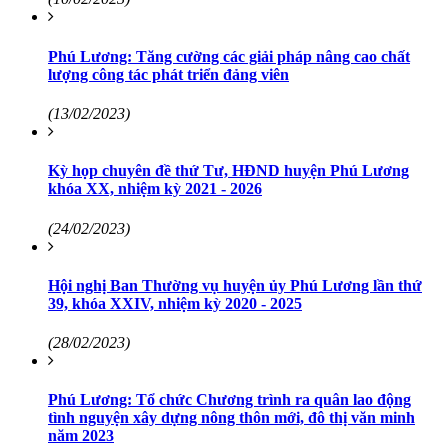
Phú Lương: Tăng cường các giải pháp nâng cao chất
lượng công tác phát triển đảng viên
(13/02/2023)
Kỳ họp chuyên đề thứ Tư, HĐND huyện Phú Lương
khóa XX, nhiệm kỳ 2021 - 2026
(24/02/2023)
Hội nghị Ban Thường vụ huyện ủy Phú Lương lần thứ
39, khóa XXIV, nhiệm kỳ 2020 - 2025
(28/02/2023)
Phú Lương: Tổ chức Chương trình ra quân lao động
tình nguyện xây dựng nông thôn mới, đô thị văn minh
năm 2023