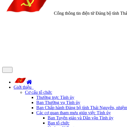
Cổng thông tin điện tử Đảng bộ tỉnh Th
Giới thiệu
Cơ cấu tổ chức
Thường trực Tỉnh ủy
Ban Thường vụ Tỉnh ủy
Ban Chấp hành Đảng bộ tỉnh Thái Nguyên, nhiệm
Các cơ quan tham mưu giúp việc Tỉnh ủy
Ban Tuyên giáo và Dân vận Tỉnh ủy
Ban tổ chức