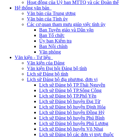
Hoạt động của Uỷ ban MTTQ và các Đoàn thể
Hệ thống văn bản
Văn bản của Trung ương
Văn bản của Tỉnh ủy
Các cơ quan tham mưu giúp việc tỉnh ủy
Ban Tuyên giáo và Dân vận
Ban Tổ chức
Ủy ban Kiểm tra
Ban Nội chính
Văn phòng
Văn kiện - Tư liệu
Văn kiện của Đảng
Văn kiện Đại hội Đảng bộ tỉnh
Lịch sử Đảng bộ tỉnh
Lịch sử Đảng bộ địa phương, đơn vị
Lịch sử Đảng bộ TP.Thái Nguyên
Lịch sử Đảng bộ TP.Sông Công
Lịch sử Đảng bộ TP.Phổ Yên
Lịch sử Đảng bộ huyện Đại Từ
Lịch sử Đảng bộ huyện Định Hóa
Lịch sử Đảng bộ huyện Đồng Hỷ
Lịch sử Đảng bộ huyện Phú Bình
Lịch sử Đảng bộ huyện Phú Lương
Lịch sử Đảng bộ huyện Võ Nhai
Lịch sử Đảng bộ các đơn vị trực thuộc