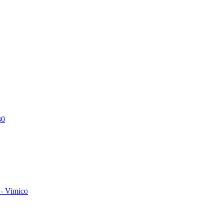
30
- Vimico