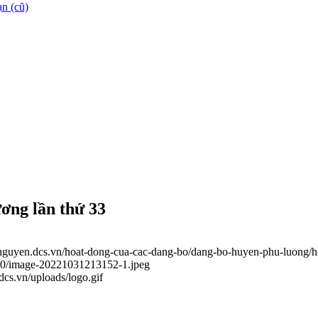
n (cũ)
ơng lần thứ 33
ainguyen.dcs.vn/hoat-dong-cua-cac-dang-bo/dang-bo-huyen-phu-luong/
_10/image-20221031213152-1.jpeg
.dcs.vn/uploads/logo.gif