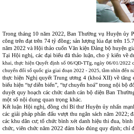
Trong tháng 10 năm 2022, Ban Thường vụ Huyện ủy Phú Lư
công trên đạt trên 74 tỷ đồng; sản lượng lúa đạt trên 1
năm 2022 và Hội thảo cuốn Văn kiện Đảng bộ huyện giai
Tại Hội nghị, các đại biểu đã thảo luận, cho ý kiến về 
khai, thực hiện Quyết định số 06/QĐ-TTg, ngày 06/01/2022 c
chuyển đổi số quốc gia giai đoạn 2022 - 2025, tầm nhìn đến
thực hiện Nghị quyết Trung ương 4 (khoá XII) về tăng c
biểu hiện “tự diễn biến”, “tự chuyển hoá” trong nội bộ đ
duyệt
quy hoạch các chức danh cán bộ diện Ban Thườn
một số nội dung quan trọng khác.
Kết luận Hội nghị, đồng chí Bí thư Huyện ủy nhấn mạnh
các giải pháp phấn đấu vượt thu ngân sách năm 2022; đẩ
các khu dân cư; tổ chức bình xét danh hiệu thi đua, bình
chức, viên chức năm 2022 đảm bảo đúng quy định; chỉ đ