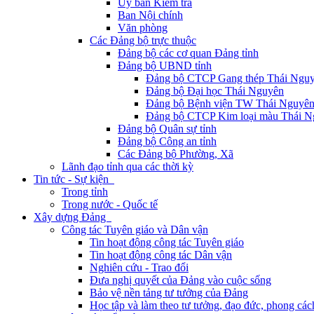
Ủy ban Kiểm tra
Ban Nội chính
Văn phòng
Các Đảng bộ trực thuộc
Đảng bộ các cơ quan Đảng tỉnh
Đảng bộ UBND tỉnh
Đảng bộ CTCP Gang thép Thái Ngu
Đảng bộ Đại học Thái Nguyên
Đảng bộ Bệnh viện TW Thái Nguyê
Đảng bộ CTCP Kim loại màu Thái N
Đảng bộ Quân sự tỉnh
Đảng bộ Công an tỉnh
Các Đảng bộ Phường, Xã
Lãnh đạo tỉnh qua các thời kỳ
Tin tức - Sự kiện
Trong tỉnh
Trong nước - Quốc tế
Xây dựng Đảng
Công tác Tuyên giáo và Dân vận
Tin hoạt động công tác Tuyên giáo
Tin hoạt động công tác Dân vận
Nghiên cứu - Trao đổi
Đưa nghị quyết của Đảng vào cuộc sống
Bảo vệ nền tảng tư tưởng của Đảng
Học tập và làm theo tư tưởng, đạo đức, phong cá