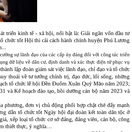
riển kinh tế - xã hội, nổi bật là: Giải ngân vốn đầu tư
 tổ chức tốt Hội thi cải cách hành chính huyện Phú Lương
n...
 cường sự lãnh đạo của các cấp ủy đảng đối với công tác triển
ng dữ liệu về dân cư, định danh và xác thực điện tử phục vụ
h
thành lập đoàn giám sát việc lãnh đạo, chỉ đạo và tổ chức
y thoái về tư tưởng chính trị, đạo đức, lối sống, những
ạch tổ chức lễ hội Đền Đuổm Xuân Quý Mão năm 2023;
31 và Kế hoạch đào tạo, bồi dưỡng cán bộ năm 2023
và
địa phương, đơn vị chủ động phối hợp chặt chẽ đẩy mạnh
ng dẫn tổ chức tốt Ngày hội đại đoàn kết toàn dân tộc ở
giá, xếp loại tổ chức cơ sở đảng, đảng viên, cán bộ, công
m thiết thực, ý nghĩa…