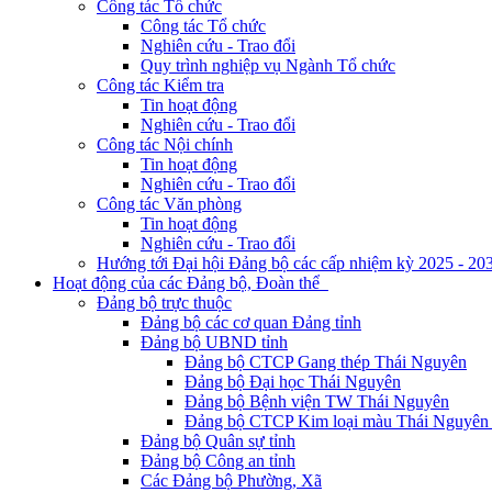
Công tác Tổ chức
Công tác Tổ chức
Nghiên cứu - Trao đổi
Quy trình nghiệp vụ Ngành Tổ chức
Công tác Kiểm tra
Tin hoạt động
Nghiên cứu - Trao đổi
Công tác Nội chính
Tin hoạt động
Nghiên cứu - Trao đổi
Công tác Văn phòng
Tin hoạt động
Nghiên cứu - Trao đổi
Hướng tới Đại hội Đảng bộ các cấp nhiệm kỳ 2025 - 20
Hoạt động của các Đảng bộ, Đoàn thể
Đảng bộ trực thuộc
Đảng bộ các cơ quan Đảng tỉnh
Đảng bộ UBND tỉnh
Đảng bộ CTCP Gang thép Thái Nguyên
Đảng bộ Đại học Thái Nguyên
Đảng bộ Bệnh viện TW Thái Nguyên
Đảng bộ CTCP Kim loại màu Thái Nguyên 
Đảng bộ Quân sự tỉnh
Đảng bộ Công an tỉnh
Các Đảng bộ Phường, Xã