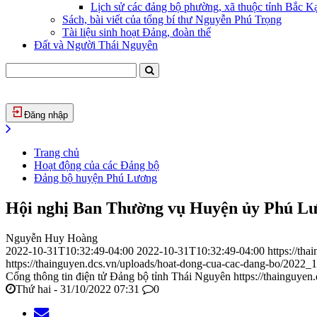
Lịch sử các đảng bộ phường, xã thuộc tỉnh Bắc Kạ
Sách, bài viết của tổng bí thư Nguyễn Phú Trọng
Tài liệu sinh hoạt Đảng, đoàn thể
Đất và Người Thái Nguyên
Đăng nhập
Trang chủ
Hoạt động của các Đảng bộ
Đảng bộ huyện Phú Lương
Hội nghị Ban Thường vụ Huyện ủy Phú Lư
Nguyễn Huy Hoàng
2022-10-31T10:32:49-04:00
2022-10-31T10:32:49-04:00
https://th
https://thainguyen.dcs.vn/uploads/hoat-dong-cua-cac-dang-bo/2022
Cổng thông tin điện tử Đảng bộ tỉnh Thái Nguyên
https://thainguyen
Thứ hai - 31/10/2022 07:31
0