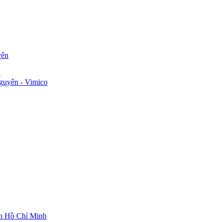
yên
n
guyên - Vimico
ch Hồ Chí Minh