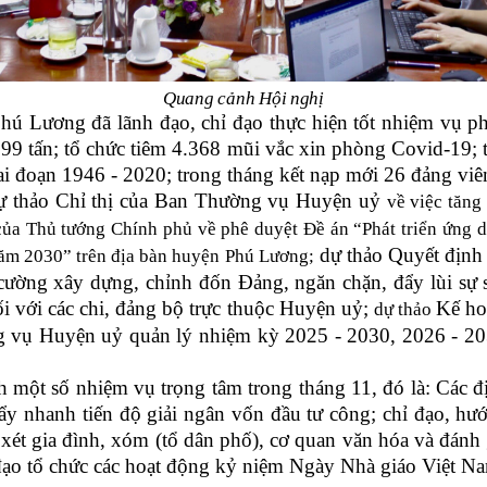
Quang cảnh Hội nghị
ơng đã lãnh đạo, chỉ đạo thực hiện tốt nhiệm vụ phát t
5.799 tấn; tổ chức tiêm 4.368 mũi vắc xin phòng Covid-19;
 đoạn 1946 - 2020; trong tháng kết nạp mới 26 đảng viê
dự thảo
Chỉ thị của Ban Thường vụ Huyện uỷ
về việc tăng
ủa Thủ tướng Chính phủ về phê duyệt Đề án “Phát triển ứng dụ
dự thảo Quyết địn
 năm 2030” trên địa bàn huyện Phú Lương
;
ường xây dựng, chỉnh đốn Đảng, ngăn chặn, đẩy lùi sự su
ối với các chi, đảng bộ trực thuộc Huyện uỷ;
Kế ho
dự thảo
g vụ Huyện uỷ quản lý nhiệm kỳ 2025 - 2030, 2026 - 20
 một số nhiệm vụ trọng tâm trong tháng 11, đó là: Các 
y nhanh tiến độ giải ngân vốn đầu tư công; chỉ đạo, hướ
 xét gia đình, xóm (tổ dân phố), cơ quan văn hóa và đánh 
ạo tổ chức các hoạt động kỷ niệm Ngày Nhà giáo Việt Na