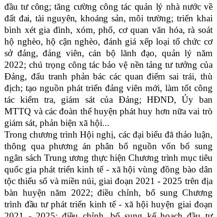
đầu tư công;
tăng cường
công tác quản lý nhà nước về
đất đai, tài nguyên, khoáng sản, môi trường
;
triển khai
bình xét gia đình, xóm, phố, cơ quan văn hóa, rà soát
hộ nghèo, hộ cận nghèo, đánh giá xếp loại tổ chức cơ
sở đảng, đảng viên, cán bộ lãnh đạo, quản lý năm
2022; chú trọng công tác bảo vệ nền tảng tư tưởng của
Đảng, đấu tranh phản bác các quan điểm sai trái, thù
địch; tạo nguồn phát triển đảng viên mới, làm tốt công
tác kiểm tra, giám sát của Đảng; HĐND, Ủy ban
MTTQ và các đoàn thể huyện phát huy hơn nữa vai trò
giám sát, phản biện xã hội.
..
Trong chương trình Hội nghị, các đại biểu đã thảo luận,
thông qua phương án phân bổ nguồn vốn bổ sung
ngân sách Trung ương thực hiện
Chương trình mục tiêu
quốc gia
phát triển kinh tế - xã hội vùng đồng bào dân
tộc thiểu số và miền núi, giai đoạn 2021 - 2025 trên địa
bàn huyện năm 2022; điều chỉnh, bổ sung
Chương
trình đầu tư
phát triển kinh tế - xã hội huyện giai đoạn
2021 - 2025; điều chỉnh, bổ sung kế hoạch đầu tư