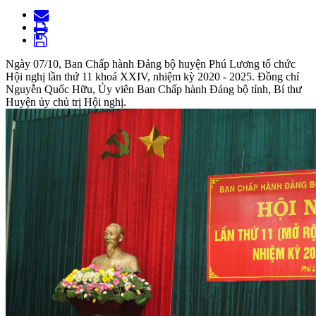
Ngày 07/10, Ban Chấp hành Đảng bộ huyện Phú Lương tổ chức
Hội nghị lần thứ 11 khoá XXIV, nhiệm kỳ 2020 - 2025. Đồng chí
Nguyễn Quốc Hữu, Ủy viên Ban Chấp hành Đảng bộ tỉnh, Bí thư
Huyện ủy chủ trị Hội nghị.