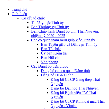
Trang chủ
Giới thiệu
Cơ cấu tổ chức
Thường trực Tỉnh ủy
Ban Thường vụ Tỉnh ủy
Ban Chấp hành Đảng bộ tỉnh Thái Nguyên,
nhiệm kỳ 2020 - 2025
Các cơ quan tham mưu giúp việc Tỉnh ủy
Ban Tuyên giáo và Dân vận Tỉnh ủy
Ban Tổ chức
Ủy ban Kiểm tra
Ban Nội chính
Văn phòng
Các Đảng bộ trực thuộc
Đảng bộ các cơ quan Đảng tỉnh
Đảng bộ UBND tỉnh
Đảng bộ CTCP Gang thép Thái
Nguyên
Đảng bộ Đại học Thái Nguyên
Đảng bộ Bệnh viện TW Thái
Nguyên
Đảng bộ CTCP Kim loại màu Thái
Nguyên - Vimico