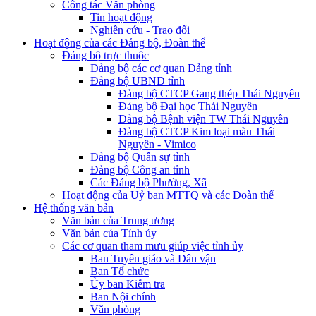
Công tác Văn phòng
Tin hoạt động
Nghiên cứu - Trao đổi
Hoạt động của các Đảng bộ, Đoàn thể
Đảng bộ trực thuộc
Đảng bộ các cơ quan Đảng tỉnh
Đảng bộ UBND tỉnh
Đảng bộ CTCP Gang thép Thái Nguyên
Đảng bộ Đại học Thái Nguyên
Đảng bộ Bệnh viện TW Thái Nguyên
Đảng bộ CTCP Kim loại màu Thái
Nguyên - Vimico
Đảng bộ Quân sự tỉnh
Đảng bộ Công an tỉnh
Các Đảng bộ Phường, Xã
Hoạt động của Uỷ ban MTTQ và các Đoàn thể
Hệ thống văn bản
Văn bản của Trung ương
Văn bản của Tỉnh ủy
Các cơ quan tham mưu giúp việc tỉnh ủy
Ban Tuyên giáo và Dân vận
Ban Tổ chức
Ủy ban Kiểm tra
Ban Nội chính
Văn phòng