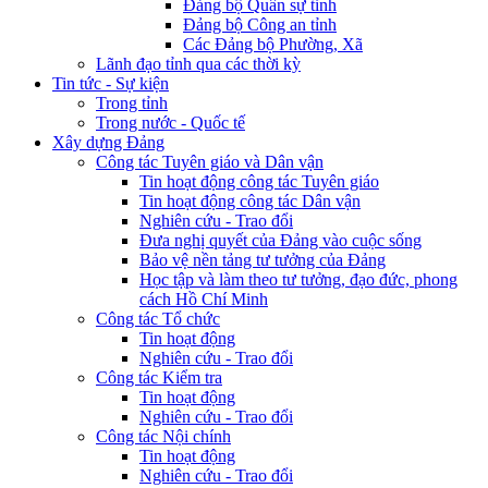
Đảng bộ Quân sự tỉnh
Đảng bộ Công an tỉnh
Các Đảng bộ Phường, Xã
Lãnh đạo tỉnh qua các thời kỳ
Tin tức - Sự kiện
Trong tỉnh
Trong nước - Quốc tế
Xây dựng Đảng
Công tác Tuyên giáo và Dân vận
Tin hoạt động công tác Tuyên giáo
Tin hoạt động công tác Dân vận
Nghiên cứu - Trao đổi
Đưa nghị quyết của Đảng vào cuộc sống
Bảo vệ nền tảng tư tưởng của Đảng
Học tập và làm theo tư tưởng, đạo đức, phong
cách Hồ Chí Minh
Công tác Tổ chức
Tin hoạt động
Nghiên cứu - Trao đổi
Công tác Kiểm tra
Tin hoạt động
Nghiên cứu - Trao đổi
Công tác Nội chính
Tin hoạt động
Nghiên cứu - Trao đổi