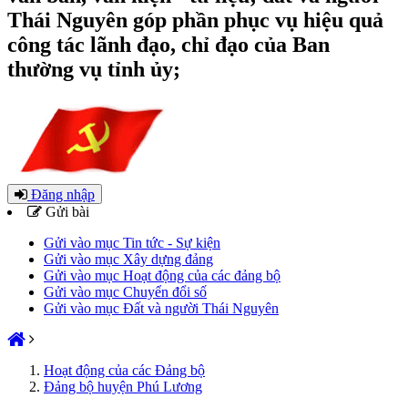
Thái Nguyên góp phần phục vụ hiệu quả
công tác lãnh đạo, chỉ đạo của Ban
thường vụ tỉnh ủy;
Đăng nhập
Gửi bài
Gửi vào mục Tin tức - Sự kiện
Gửi vào mục Xây dựng đảng
Gửi vào mục Hoạt động của các đảng bộ
Gửi vào mục Chuyển đổi số
Gửi vào mục Đất và người Thái Nguyên
Hoạt động của các Đảng bộ
Đảng bộ huyện Phú Lương