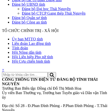
Đảng bộ UBND tỉnh
Đảng bộ Đại học Thái Nguyên
Đảng bộ CTCP Gang thép Thái Nguyên
Đảng bộ Quân sự tỉnh
Đảng bộ Công an tỉnh
TỔ CHỨC CHÍNH TRỊ - XÃ HỘI
Ủy ban MTTQ tỉnh
Liên đoàn Lao động tỉnh
Tỉnh đoàn
Hội Nông dân tỉnh
Hội Liên hiệp Phụ nữ tỉnh
Hội Cựu chiến binh tỉnh
×
CỔNG THÔNG TIN ĐIỆN TỬ ĐẢNG BỘ TỈNH THÁI
NGUYÊN
Trưởng Ban Biên tập: Đồng chí Đỗ Thị Minh Hoa
Ủy viên Ban Thường vụ, Trưởng ban Tuyên giáo và Dân vận Tỉnh
ủy
Địa chỉ: Số 28 - Đ.Phan Đình Phùng - P.Phan Đình Phùng - T.Thái
Nguyên