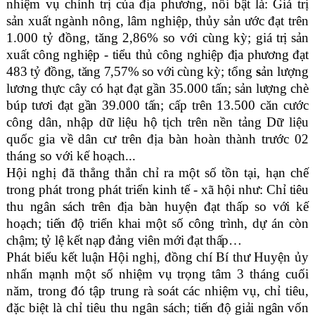
nhiệm vụ chính trị của địa phương, nổi bật là: Giá trị
sản xuất ngành nông, lâm nghiệp, thủy sản ước đạt trên
1.000 tỷ đồng, tăng 2,86% so với cùng kỳ;
giá trị sản
xuất công nghiệp - tiểu thủ công nghiệp địa phương đạt
483 tỷ đồng, tăng 7,57% so với cùng kỳ
; tổng
s
ản lượng
lương thực cây có hạt đạt gần 35.000 tấn
;
sản lượng chè
búp tươi đạt gần 39.000
tấn;
cấp trên 13.500 căn cước
công dân, nhập dữ liệu hộ tịch trên nền tảng Dữ liệu
quốc gia về dân cư trên địa bàn hoàn thành trước 02
tháng so với kế hoạch...
Hội nghị đã thẳng thắn chỉ ra một số tồn tại, hạn chế
trong phát trong phát triển kinh tế - xã hội như: C
hỉ tiêu
thu ngân sách trên địa bàn huyện đạt thấp so với kế
hoạch; tiến độ triển khai một số công trình, dự án còn
chậm; tỷ lệ kết nạp đảng viên mới đạt thấp…
Phát biểu kết luận Hội nghị, đồng chí Bí thư Huyện ủy
nhấn mạnh một số nhiệm vụ trọng tâm 3 tháng cuối
năm, trong đó tập trung rà soát các nhiệm vụ, chỉ tiêu,
đặc biệt là chỉ tiêu thu ngân sách;
tiến độ giải ngân vốn