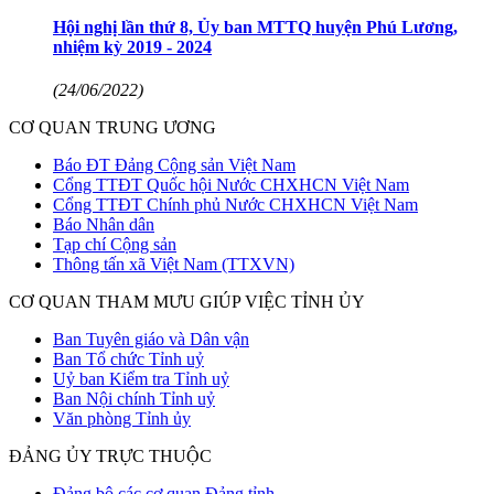
Hội nghị lần thứ 8, Ủy ban MTTQ huyện Phú Lương,
nhiệm kỳ 2019 - 2024
(24/06/2022)
CƠ QUAN TRUNG ƯƠNG
Báo ĐT Đảng Cộng sản Việt Nam
Cổng TTĐT Quốc hội Nước CHXHCN Việt Nam
Cổng TTĐT Chính phủ Nước CHXHCN Việt Nam
Báo Nhân dân
Tạp chí Cộng sản
Thông tấn xã Việt Nam (TTXVN)
CƠ QUAN THAM MƯU GIÚP VIỆC TỈNH ỦY
Ban Tuyên giáo và Dân vận
Ban Tổ chức Tỉnh uỷ
Uỷ ban Kiểm tra Tỉnh uỷ
Ban Nội chính Tỉnh uỷ
Văn phòng Tỉnh ủy
ĐẢNG ỦY TRỰC THUỘC
Đảng bộ các cơ quan Đảng tỉnh