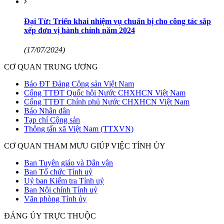
Đại Từ: Triển khai nhiệm vụ chuẩn bị cho công tác sắp
xếp đơn vị hành chính năm 2024
(17/07/2024)
CƠ QUAN TRUNG ƯƠNG
Báo ĐT Đảng Cộng sản Việt Nam
Cổng TTĐT Quốc hội Nước CHXHCN Việt Nam
Cổng TTĐT Chính phủ Nước CHXHCN Việt Nam
Báo Nhân dân
Tạp chí Cộng sản
Thông tấn xã Việt Nam (TTXVN)
CƠ QUAN THAM MƯU GIÚP VIỆC TỈNH ỦY
Ban Tuyên giáo và Dân vận
Ban Tổ chức Tỉnh uỷ
Uỷ ban Kiểm tra Tỉnh uỷ
Ban Nội chính Tỉnh uỷ
Văn phòng Tỉnh ủy
ĐẢNG ỦY TRỰC THUỘC