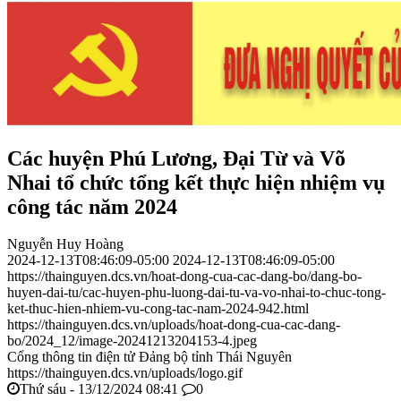
Các huyện Phú Lương, Đại Từ và Võ
Nhai tổ chức tổng kết thực hiện nhiệm vụ
công tác năm 2024
Nguyễn Huy Hoàng
2024-12-13T08:46:09-05:00
2024-12-13T08:46:09-05:00
https://thainguyen.dcs.vn/hoat-dong-cua-cac-dang-bo/dang-bo-
huyen-dai-tu/cac-huyen-phu-luong-dai-tu-va-vo-nhai-to-chuc-tong-
ket-thuc-hien-nhiem-vu-cong-tac-nam-2024-942.html
https://thainguyen.dcs.vn/uploads/hoat-dong-cua-cac-dang-
bo/2024_12/image-20241213204153-4.jpeg
Cổng thông tin điện tử Đảng bộ tỉnh Thái Nguyên
https://thainguyen.dcs.vn/uploads/logo.gif
Thứ sáu - 13/12/2024 08:41
0