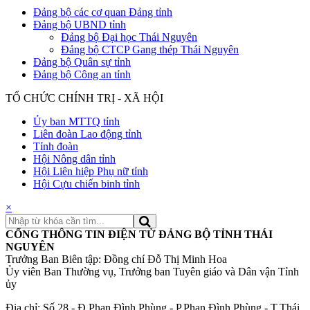
Đảng bộ các cơ quan Đảng tỉnh
Đảng bộ UBND tỉnh
Đảng bộ Đại học Thái Nguyên
Đảng bộ CTCP Gang thép Thái Nguyên
Đảng bộ Quân sự tỉnh
Đảng bộ Công an tỉnh
TỔ CHỨC CHÍNH TRỊ - XÃ HỘI
Ủy ban MTTQ tỉnh
Liên đoàn Lao động tỉnh
Tỉnh đoàn
Hội Nông dân tỉnh
Hội Liên hiệp Phụ nữ tỉnh
Hội Cựu chiến binh tỉnh
×
CỔNG THÔNG TIN ĐIỆN TỬ ĐẢNG BỘ TỈNH THÁI
NGUYÊN
Trưởng Ban Biên tập: Đồng chí Đỗ Thị Minh Hoa
Ủy viên Ban Thường vụ, Trưởng ban Tuyên giáo và Dân vận Tỉnh
ủy
Địa chỉ: Số 28 - Đ.Phan Đình Phùng - P.Phan Đình Phùng - T.Thái