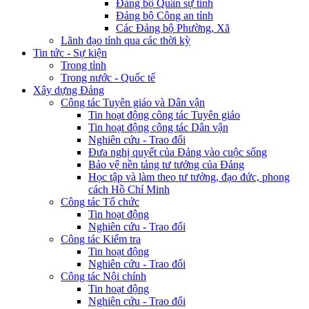
Đảng bộ Quân sự tỉnh
Đảng bộ Công an tỉnh
Các Đảng bộ Phường, Xã
Lãnh đạo tỉnh qua các thời kỳ
Tin tức - Sự kiện
Trong tỉnh
Trong nước - Quốc tế
Xây dựng Đảng
Công tác Tuyên giáo và Dân vận
Tin hoạt động công tác Tuyên giáo
Tin hoạt động công tác Dân vận
Nghiên cứu - Trao đổi
Đưa nghị quyết của Đảng vào cuộc sống
Bảo vệ nền tảng tư tưởng của Đảng
Học tập và làm theo tư tưởng, đạo đức, phong
cách Hồ Chí Minh
Công tác Tổ chức
Tin hoạt động
Nghiên cứu - Trao đổi
Công tác Kiểm tra
Tin hoạt động
Nghiên cứu - Trao đổi
Công tác Nội chính
Tin hoạt động
Nghiên cứu - Trao đổi