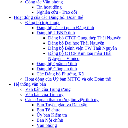
Công tác Văn phòng
Tin hoạt động
Nghiên cứu - Trao đổi
Hoạt động của các Đảng bộ, Đoàn thể
Đảng bộ trực thuộc
Đảng bộ các cơ quan Đảng tỉnh
Đảng bộ UBND tỉnh
Đảng bộ CTCP Gang thép Thái Nguyên
Đảng bộ Đại học Thái Nguyên
Đảng bộ Bệnh viện TW Thái Nguyên
Đảng bộ CTCP Kim loại màu Thái
Nguyên - Vimico
Đảng bộ Quân sự tỉnh
Đảng bộ Công an tỉnh
Các Đảng bộ Phường, Xã
Hoạt động của Uỷ ban MTTQ và các Đoàn thể
Hệ thống văn bản
Văn bản của Trung ương
Văn bản của Tỉnh ủy
Các cơ quan tham mưu giúp việc tỉnh ủy
Ban Tuyên giáo và Dân vận
Ban Tổ chức
Ủy ban Kiểm tra
Ban Nội chính
Văn phòng