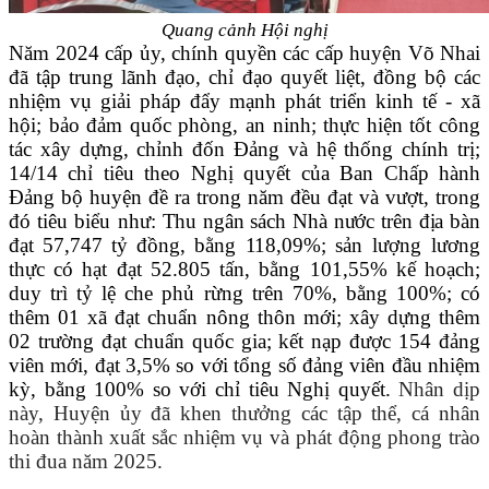
Quang cảnh Hội nghị
Năm 2024 cấp ủy, chính quyền các cấp huyện Võ Nhai
đã tập trung lãnh đạo, chỉ đạo quyết liệt, đồng bộ các
nhiệm vụ giải pháp đẩy mạnh phát triển kinh tế - xã
hội; bảo đảm quốc phòng, an ninh; thực hiện tốt công
tác xây dựng, chỉnh đốn Đảng và hệ thống chính trị;
14/14 chỉ tiêu theo Nghị quyết của Ban Chấp hành
Đảng bộ huyện đề ra trong năm đều đạt và vượt, trong
đó tiêu biểu như:
Th
u ngân sách Nhà nước trên địa bàn
đạt 57,747 tỷ đồng, bằng 118,09%
; sản lượng lương
thực có hạt đạt 52.805 tấn, bằng 101,55% kế hoạch;
duy trì tỷ lệ che phủ rừng trên 70%, bằng 100%; có
thêm 01 xã đạt chuẩn nông thôn mới;
xây dựng thêm
02 trường đạt chuẩn quốc gia; kết nạp được 154 đảng
viên mới, đạt 3,5% so với tổng số đảng viên đầu nhiệm
kỳ, bằng 100% so với chỉ tiêu Nghị quyết.
Nhân dịp
này, Huyện ủy đã khen thưởng các tập thể, cá nhân
hoàn thành xuất sắc nhiệm vụ và phát động phong trào
thi đua năm 2025.