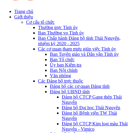
Trang chủ
Giới thiệu
Cơ cấu tổ chức
Thường trực Tỉnh ủy
Ban Thường vụ Tỉnh ủy
Ban Chấp hành Đảng bộ tỉnh Thái Nguyên,
nhiệm kỳ 2020 - 2025
Các cơ quan tham mưu giúp việc Tỉnh ủy
Ban Tuyên giáo và Dân vận Tỉnh ủy
Ban Tổ chức
Ủy ban Kiểm tra
Ban Nội chính
Văn phòng
Các Đảng bộ trực thuộc
Đảng bộ các cơ quan Đảng tỉnh
Đảng bộ UBND tỉnh
Đảng bộ CTCP Gang thép Thái
Nguyên
Đảng bộ Đại học Thái Nguyên
Đảng bộ Bệnh viện TW Thái
Nguyên
Đảng bộ CTCP Kim loại màu Thái
Nguyên - Vimico