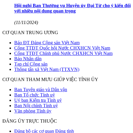
Hội nghị Ban Thường vụ Huyện ủy Đại Từ cho ý kiến đối
với nhiều nội dung quan trọng
(11/11/2024)
CƠ QUAN TRUNG ƯƠNG
Báo ĐT Đảng Cộng sản Việt Nam
Cổng TTĐT Quốc hội Nước CHXHCN Việt Nam
Cổng TTĐT Chính phủ Nước CHXHCN Việt Nam
Báo Nhân dân
Tạp chí Cộng sản
Thông tấn xã Việt Nam (TTXVN)
CƠ QUAN THAM MƯU GIÚP VIỆC TỈNH ỦY
Ban Tuyên giáo và Dân vận
Ban Tổ chức Tỉnh uỷ
Uỷ ban Kiểm tra Tỉnh uỷ
Ban Nội chính Tỉnh uỷ
Văn phòng Tỉnh ủy
ĐẢNG ỦY TRỰC THUỘC
Đảng bộ các cơ quan Đảng tỉnh