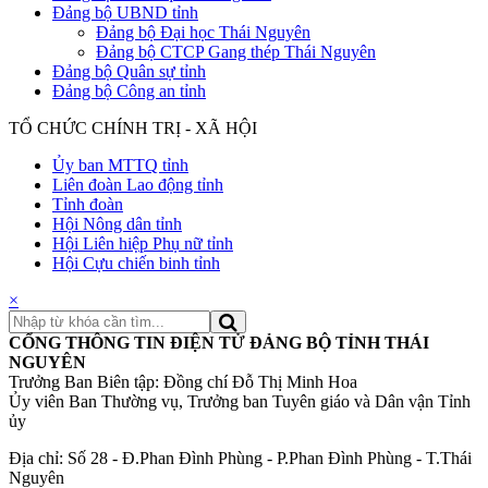
Đảng bộ UBND tỉnh
Đảng bộ Đại học Thái Nguyên
Đảng bộ CTCP Gang thép Thái Nguyên
Đảng bộ Quân sự tỉnh
Đảng bộ Công an tỉnh
TỔ CHỨC CHÍNH TRỊ - XÃ HỘI
Ủy ban MTTQ tỉnh
Liên đoàn Lao động tỉnh
Tỉnh đoàn
Hội Nông dân tỉnh
Hội Liên hiệp Phụ nữ tỉnh
Hội Cựu chiến binh tỉnh
×
CỔNG THÔNG TIN ĐIỆN TỬ ĐẢNG BỘ TỈNH THÁI
NGUYÊN
Trưởng Ban Biên tập: Đồng chí Đỗ Thị Minh Hoa
Ủy viên Ban Thường vụ, Trưởng ban Tuyên giáo và Dân vận Tỉnh
ủy
Địa chỉ: Số 28 - Đ.Phan Đình Phùng - P.Phan Đình Phùng - T.Thái
Nguyên