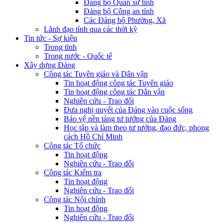
Đảng bộ Quân sự tỉnh
Đảng bộ Công an tỉnh
Các Đảng bộ Phường, Xã
Lãnh đạo tỉnh qua các thời kỳ
Tin tức - Sự kiện
Trong tỉnh
Trong nước - Quốc tế
Xây dựng Đảng
Công tác Tuyên giáo và Dân vận
Tin hoạt động công tác Tuyên giáo
Tin hoạt động công tác Dân vận
Nghiên cứu - Trao đổi
Đưa nghị quyết của Đảng vào cuộc sống
Bảo vệ nền tảng tư tưởng của Đảng
Học tập và làm theo tư tưởng, đạo đức, phong
cách Hồ Chí Minh
Công tác Tổ chức
Tin hoạt động
Nghiên cứu - Trao đổi
Công tác Kiểm tra
Tin hoạt động
Nghiên cứu - Trao đổi
Công tác Nội chính
Tin hoạt động
Nghiên cứu - Trao đổi