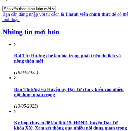
Bạn cần đăng nhập với tư cách là
Thành viên chính thức
để có thể
bình luận
Những tin mới hơn
Đại Từ: Hương chè lan tỏa trong phát triển du lịch và
nông thôn mới
(19/04/2025)
Ban Thường vụ Huyện ủy Đại Từ cho ý kiến vào nhiều
nội dung quan trọng
(13/05/2025)
Kỳ họp chuyên đề lần thứ 15, HĐND huyện Đại Từ
khóa XX: Xem xét thông qua nhiều nội dung quan trọng