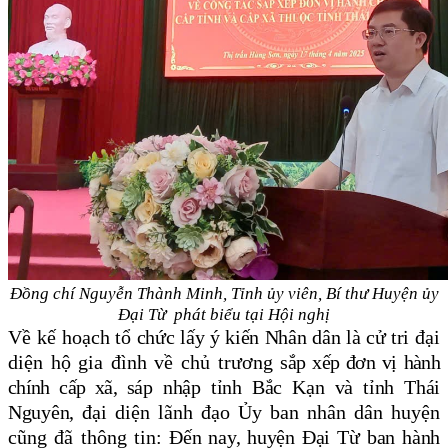
Đồng chí Nguyễn Thành Minh, Tỉnh ủy viên
,
Bí thư Huyện ủy
Đại Từ phát biểu tại Hội nghị
Về kế hoạch
t
ổ chức
lấy ý kiến Nhân dân là cử tri
đại
diện hộ gia đình
về
chủ trương
sắp xếp đơn vị hành
chính cấp xã,
sáp nhập
tỉnh Bắc
K
ạn và tỉnh Thái
Nguyên
, đ
ại diện lãnh đạo Ủy ban nhân dân huyện
cũng đã thông tin:
Đến nay, huyện Đại Từ ban hành