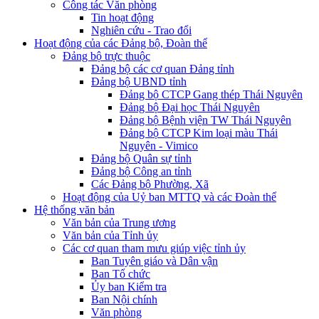
Công tác Văn phòng
Tin hoạt động
Nghiên cứu - Trao đổi
Hoạt động của các Đảng bộ, Đoàn thể
Đảng bộ trực thuộc
Đảng bộ các cơ quan Đảng tỉnh
Đảng bộ UBND tỉnh
Đảng bộ CTCP Gang thép Thái Nguyên
Đảng bộ Đại học Thái Nguyên
Đảng bộ Bệnh viện TW Thái Nguyên
Đảng bộ CTCP Kim loại màu Thái
Nguyên - Vimico
Đảng bộ Quân sự tỉnh
Đảng bộ Công an tỉnh
Các Đảng bộ Phường, Xã
Hoạt động của Uỷ ban MTTQ và các Đoàn thể
Hệ thống văn bản
Văn bản của Trung ương
Văn bản của Tỉnh ủy
Các cơ quan tham mưu giúp việc tỉnh ủy
Ban Tuyên giáo và Dân vận
Ban Tổ chức
Ủy ban Kiểm tra
Ban Nội chính
Văn phòng