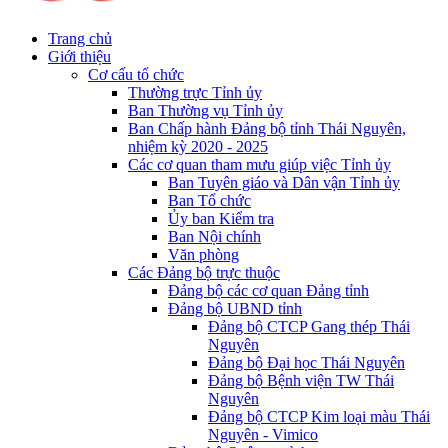
Trang chủ
Giới thiệu
Cơ cấu tổ chức
Thường trực Tỉnh ủy
Ban Thường vụ Tỉnh ủy
Ban Chấp hành Đảng bộ tỉnh Thái Nguyên,
nhiệm kỳ 2020 - 2025
Các cơ quan tham mưu giúp việc Tỉnh ủy
Ban Tuyên giáo và Dân vận Tỉnh ủy
Ban Tổ chức
Ủy ban Kiểm tra
Ban Nội chính
Văn phòng
Các Đảng bộ trực thuộc
Đảng bộ các cơ quan Đảng tỉnh
Đảng bộ UBND tỉnh
Đảng bộ CTCP Gang thép Thái
Nguyên
Đảng bộ Đại học Thái Nguyên
Đảng bộ Bệnh viện TW Thái
Nguyên
Đảng bộ CTCP Kim loại màu Thái
Nguyên - Vimico