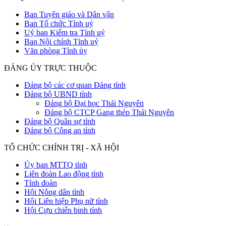
Ban Tuyên giáo và Dân vận
Ban Tổ chức Tỉnh uỷ
Uỷ ban Kiểm tra Tỉnh uỷ
Ban Nội chính Tỉnh uỷ
Văn phòng Tỉnh ủy
ĐẢNG ỦY TRỰC THUỘC
Đảng bộ các cơ quan Đảng tỉnh
Đảng bộ UBND tỉnh
Đảng bộ Đại học Thái Nguyên
Đảng bộ CTCP Gang thép Thái Nguyên
Đảng bộ Quân sự tỉnh
Đảng bộ Công an tỉnh
TỔ CHỨC CHÍNH TRỊ - XÃ HỘI
Ủy ban MTTQ tỉnh
Liên đoàn Lao động tỉnh
Tỉnh đoàn
Hội Nông dân tỉnh
Hội Liên hiệp Phụ nữ tỉnh
Hội Cựu chiến binh tỉnh