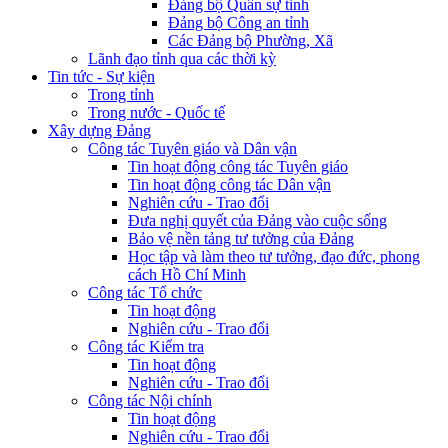
Đảng bộ Quân sự tỉnh
Đảng bộ Công an tỉnh
Các Đảng bộ Phường, Xã
Lãnh đạo tỉnh qua các thời kỳ
Tin tức - Sự kiện
Trong tỉnh
Trong nước - Quốc tế
Xây dựng Đảng
Công tác Tuyên giáo và Dân vận
Tin hoạt động công tác Tuyên giáo
Tin hoạt động công tác Dân vận
Nghiên cứu - Trao đổi
Đưa nghị quyết của Đảng vào cuộc sống
Bảo vệ nền tảng tư tưởng của Đảng
Học tập và làm theo tư tưởng, đạo đức, phong
cách Hồ Chí Minh
Công tác Tổ chức
Tin hoạt động
Nghiên cứu - Trao đổi
Công tác Kiểm tra
Tin hoạt động
Nghiên cứu - Trao đổi
Công tác Nội chính
Tin hoạt động
Nghiên cứu - Trao đổi