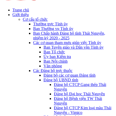
Trang chủ
Giới thiệu
Cơ cấu tổ chức
Thường trực Tỉnh ủy
Ban Thường vụ Tỉnh ủy
Ban Chấp hành Đảng bộ tỉnh Thái Nguyên,
nhiệm kỳ 2020 - 2025
Các cơ quan tham mưu giúp việc Tỉnh ủy
Ban Tuyên giáo và Dân vận Tỉnh ủy
Ban Tổ chức
Ủy ban Kiểm tra
Ban Nội chính
Văn phòng
Các Đảng bộ trực thuộc
Đảng bộ các cơ quan Đảng tỉnh
Đảng bộ UBND tỉnh
Đảng bộ CTCP Gang thép Thái
Nguyên
Đảng bộ Đại học Thái Nguyên
Đảng bộ Bệnh viện TW Thái
Nguyên
Đảng bộ CTCP Kim loại màu Thái
Nguyên - Vimico