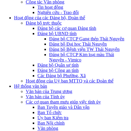
Công tác Văn phòng
Tin hoạt động
Nghiên cứu - Trao đổi
Hoạt động của các Đảng bộ, Đoàn thể
Đảng bộ trực thuộc
Đảng bộ các cơ quan Đảng tỉnh
Đảng bộ UBND tỉnh
Đảng bộ CTCP Gang thép Thái Nguyên
Đảng bộ Đại học Thái Nguyên
Đảng bộ Bệnh viện TW Thái Nguyên
Đảng bộ CTCP Kim loại màu Thái
Nguyên - Vimico
Đảng bộ Quân sự tỉnh
Đảng bộ Công an tỉnh
Các Đảng bộ Phường, Xã
Hoạt động của Uỷ ban MTTQ và các Đoàn thể
Hệ thống văn bản
Văn bản của Trung ương
Văn bản của Tỉnh ủy
Các cơ quan tham mưu giúp việc tỉnh ủy
Ban Tuyên giáo và Dân vận
Ban Tổ chức
Ủy ban Kiểm tra
Ban Nội chính
Văn phòng