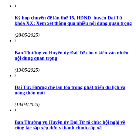
Kỳ họp chuyên đề lần thứ 15, HĐND huyện Đại Từ
khóa XX: Xem xét thông qua nhiều nội dung quan trọng
(28/05/2025)
Ban Thường vụ Huyện ủy Đại Từ cho ý kiến vào nhiều
nội dung quan trọng
(13/05/2025)
Đại Từ: Hương chè lan tỏa trong phát triển du lịch và
nông thôn mới
(19/04/2025)
Ban Thường vụ Huyện ủy Đại Từ tổ chức hội nghị về
công tác sắp xếp đơn vị hành chính cấp xã