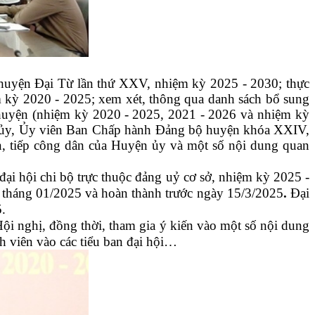
 huyện Đại Từ lần thứ XXV, nhiệm kỳ 2025 - 2030; thực
m kỳ 2020 - 2025;
x
em xét, thông qua danh sách bổ sung
 huyện (nhiệm kỳ 2020
-
2025, 2021 -
2026 và nhiệm kỳ
 ủy, Ủy viên Ban Chấp hành
Đảng bộ huyện
khóa XXIV,
n, tiếp công dân
của Huyện ủy và một số nội dung quan
ại hội chi bộ trực thuộc đảng uỷ cơ sở, nhiệm kỳ 2025 -
ừ tháng 01/2025 và hoàn thành trước ngày 15/3/2025
.
Đại
5
.
Hội nghị, đồng thời, tham gia ý kiến vào một số nội dung
h viên vào các tiểu ban đại hội…