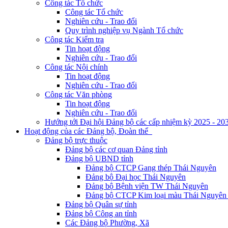
Công tác Tổ chức
Công tác Tổ chức
Nghiên cứu - Trao đổi
Quy trình nghiệp vụ Ngành Tổ chức
Công tác Kiểm tra
Tin hoạt động
Nghiên cứu - Trao đổi
Công tác Nội chính
Tin hoạt động
Nghiên cứu - Trao đổi
Công tác Văn phòng
Tin hoạt động
Nghiên cứu - Trao đổi
Hướng tới Đại hội Đảng bộ các cấp nhiệm kỳ 2025 - 20
Hoạt động của các Đảng bộ, Đoàn thể
Đảng bộ trực thuộc
Đảng bộ các cơ quan Đảng tỉnh
Đảng bộ UBND tỉnh
Đảng bộ CTCP Gang thép Thái Nguyên
Đảng bộ Đại học Thái Nguyên
Đảng bộ Bệnh viện TW Thái Nguyên
Đảng bộ CTCP Kim loại màu Thái Nguyên 
Đảng bộ Quân sự tỉnh
Đảng bộ Công an tỉnh
Các Đảng bộ Phường, Xã