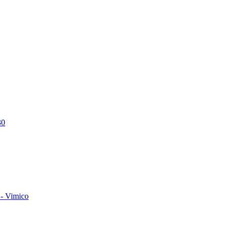
30
- Vimico