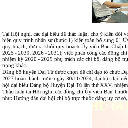
Tại Hội nghị,
các đại biểu đã thảo luận, cho ý kiến đối v
hiện quy trình nhân sự (bước 1) kiện toàn bổ sung 0
quy hoạch, đưa ra khỏi quy hoạch
Ủy
viên
Ban Chấp h
2025
-
2030, 2026
-
2031)
; v
iệc phân công các đồng c
nhiệm kỳ 2020
-
2025 phụ trách các chi bộ,
đảng bộ tr
trọng khác.
Đảng bộ huyện Đại Từ được chọn để chỉ đạo tổ chức Đại 
2027 hoàn thành trước ngày 30/11/2024;
đại hội đại biể
hội đại biểu Đảng bộ Huyện Đại Từ lần thứ XXV, nhiệ
Thảo luận tại Hội nghị, các đồng chí Ủy viên Ban Thường
như: Hướng dẫn
đại hội chi bộ trực thuộc đảng uỷ cơ s