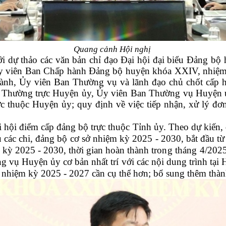
Quang cảnh Hội nghị
ới
dự thảo các văn bản chỉ đạo Đại hội đại biểu Đảng bộ
1 Ủy viên Ban Chấp hành Đảng bộ huyện khóa XXIV, nhiệ
ành, Ủy viên Ban Thường vụ
và lãnh đạo chủ chốt cấp
hí Thường trực Huyện ủy, Ủy viên Ban Thường vụ Huyện
ực thuộc Huyện ủy;
quy định về việc
tiếp nhận, xử lý đơ
hội điểm cấp đảng bộ trực thuộc Tỉnh ủy. Theo dự kiến, đ
u các chi, đảng bộ cơ sở
nhiệm kỳ 2025 - 2030
, bắt đầu t
m kỳ 2025 - 2030,
thời gian
hoàn thành
trong tháng 4/202
 vụ Huyện ủy cơ bản nhất trí với các nội dung trình tại 
ở, nhiệm kỳ 2025 - 2027 cần cụ thể hơn; bổ sung thêm thàn