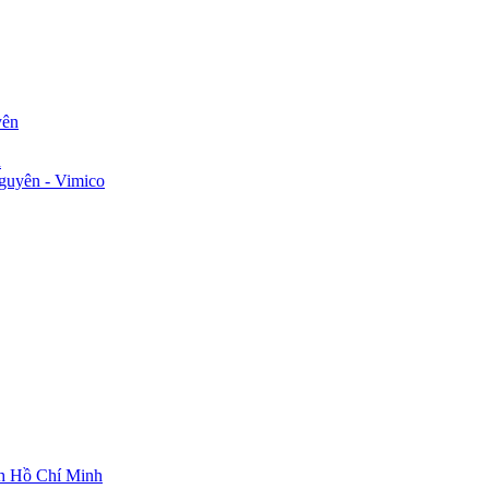
yên
n
guyên - Vimico
ch Hồ Chí Minh