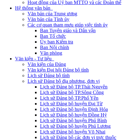
Hoạt động của Uỷ ban MTTQ và các Đoàn thể
Hệ thống văn bản
Văn bản của Trung ương
Văn bản của Tỉnh ủy
Các cơ quan tham mưu giúp việc tỉnh ủy
Ban Tuyên giáo và Dân vận
Ban Tổ chức
Ủy ban Kiểm tra
Ban Nội chính
Văn phòng
Văn kiện - Tư liệu
Văn kiện của Đảng
Văn kiện Đại hội Đảng bộ tỉnh
Lịch sử Đảng bộ tỉnh
Lịch sử Đảng bộ địa phương, đơn vị
Lịch sử Đảng bộ TP.Thái Nguyên
Lịch sử Đảng bộ TP.Sông Công
Lịch sử Đảng bộ TP.Phổ Yên
Lịch sử Đảng bộ huyện Đại Từ
Lịch sử Đảng bộ huyện Định Hóa
Lịch sử Đảng bộ huyện Đồng Hỷ
Lịch sử Đảng bộ huyện Phú Bình
Lịch sử Đảng bộ huyện Phú Lương
Lịch sử Đảng bộ huyện Võ Nhai
Lịch sử Đảng bộ các đơn vị trực thuộc