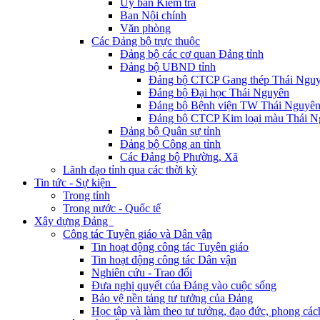
Ủy ban Kiểm tra
Ban Nội chính
Văn phòng
Các Đảng bộ trực thuộc
Đảng bộ các cơ quan Đảng tỉnh
Đảng bộ UBND tỉnh
Đảng bộ CTCP Gang thép Thái Ngu
Đảng bộ Đại học Thái Nguyên
Đảng bộ Bệnh viện TW Thái Nguyê
Đảng bộ CTCP Kim loại màu Thái N
Đảng bộ Quân sự tỉnh
Đảng bộ Công an tỉnh
Các Đảng bộ Phường, Xã
Lãnh đạo tỉnh qua các thời kỳ
Tin tức - Sự kiện
Trong tỉnh
Trong nước - Quốc tế
Xây dựng Đảng
Công tác Tuyên giáo và Dân vận
Tin hoạt động công tác Tuyên giáo
Tin hoạt động công tác Dân vận
Nghiên cứu - Trao đổi
Đưa nghị quyết của Đảng vào cuộc sống
Bảo vệ nền tảng tư tưởng của Đảng
Học tập và làm theo tư tưởng, đạo đức, phong cá