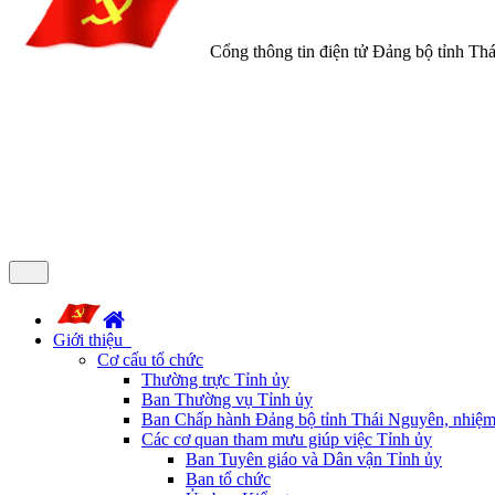
Cổng thông tin điện tử Đảng bộ tỉnh Th
Giới thiệu
Cơ cấu tổ chức
Thường trực Tỉnh ủy
Ban Thường vụ Tỉnh ủy
Ban Chấp hành Đảng bộ tỉnh Thái Nguyên, nhiệm
Các cơ quan tham mưu giúp việc Tỉnh ủy
Ban Tuyên giáo và Dân vận Tỉnh ủy
Ban tổ chức