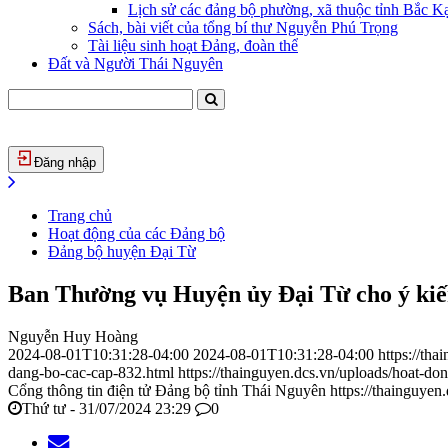
Lịch sử các đảng bộ phường, xã thuộc tỉnh Bắc Kạ
Sách, bài viết của tổng bí thư Nguyễn Phú Trọng
Tài liệu sinh hoạt Đảng, đoàn thể
Đất và Người Thái Nguyên
Đăng nhập
Trang chủ
Hoạt động của các Đảng bộ
Đảng bộ huyện Đại Từ
Ban Thường vụ Huyện ủy Đại Từ cho ý kiến
Nguyễn Huy Hoàng
2024-08-01T10:31:28-04:00
2024-08-01T10:31:28-04:00
https://th
dang-bo-cac-cap-832.html
https://thainguyen.dcs.vn/uploads/hoat-
Cổng thông tin điện tử Đảng bộ tỉnh Thái Nguyên
https://thainguyen
Thứ tư - 31/07/2024 23:29
0