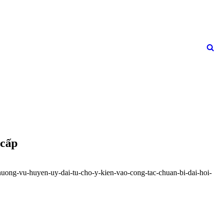
 cấp
huong-vu-huyen-uy-dai-tu-cho-y-kien-vao-cong-tac-chuan-bi-dai-hoi-