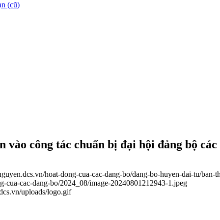
n (cũ)
 vào công tác chuẩn bị đại hội đảng bộ các
ainguyen.dcs.vn/hoat-dong-cua-cac-dang-bo/dang-bo-huyen-dai-tu/ban-t
dong-cua-cac-dang-bo/2024_08/image-20240801212943-1.jpeg
.dcs.vn/uploads/logo.gif