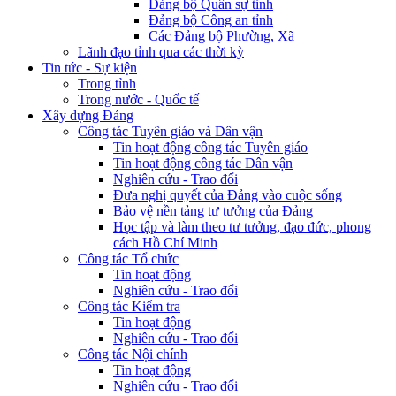
Đảng bộ Quân sự tỉnh
Đảng bộ Công an tỉnh
Các Đảng bộ Phường, Xã
Lãnh đạo tỉnh qua các thời kỳ
Tin tức - Sự kiện
Trong tỉnh
Trong nước - Quốc tế
Xây dựng Đảng
Công tác Tuyên giáo và Dân vận
Tin hoạt động công tác Tuyên giáo
Tin hoạt động công tác Dân vận
Nghiên cứu - Trao đổi
Đưa nghị quyết của Đảng vào cuộc sống
Bảo vệ nền tảng tư tưởng của Đảng
Học tập và làm theo tư tưởng, đạo đức, phong
cách Hồ Chí Minh
Công tác Tổ chức
Tin hoạt động
Nghiên cứu - Trao đổi
Công tác Kiểm tra
Tin hoạt động
Nghiên cứu - Trao đổi
Công tác Nội chính
Tin hoạt động
Nghiên cứu - Trao đổi