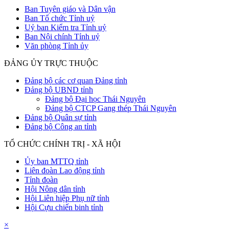
Ban Tuyên giáo và Dân vận
Ban Tổ chức Tỉnh uỷ
Uỷ ban Kiểm tra Tỉnh uỷ
Ban Nội chính Tỉnh uỷ
Văn phòng Tỉnh ủy
ĐẢNG ỦY TRỰC THUỘC
Đảng bộ các cơ quan Đảng tỉnh
Đảng bộ UBND tỉnh
Đảng bộ Đại học Thái Nguyên
Đảng bộ CTCP Gang thép Thái Nguyên
Đảng bộ Quân sự tỉnh
Đảng bộ Công an tỉnh
TỔ CHỨC CHÍNH TRỊ - XÃ HỘI
Ủy ban MTTQ tỉnh
Liên đoàn Lao động tỉnh
Tỉnh đoàn
Hội Nông dân tỉnh
Hội Liên hiệp Phụ nữ tỉnh
Hội Cựu chiến binh tỉnh
×