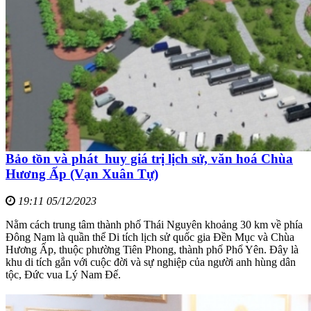
Bảo tồn và phát huy giá trị lịch sử, văn hoá Chùa
Hương Ấp (Vạn Xuân Tự)
19:11 05/12/2023
Nằm cách trung tâm thành phố Thái Nguyên khoảng 30 km về phía
Đông Nam là quần thể Di tích lịch sử quốc gia Đền Mục và Chùa
Hương Ấp, thuộc phường Tiên Phong, thành phố Phổ Yên. Đây là
khu di tích gắn với cuộc đời và sự nghiệp của người anh hùng dân
tộc, Đức vua Lý Nam Đế.