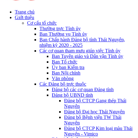
Trang chủ
Giới thiệu
Cơ cấu tổ chức
Thường trực Tỉnh ủy
Ban Thường vụ Tỉnh ủy
Ban Chấp hành Đảng bộ tỉnh Thái Nguyên,
nhiệm kỳ 2020 - 2025
Các cơ quan tham mưu giúp việc Tỉnh ủy
Ban Tuyên giáo và Dân vận Tỉnh ủy
Ban Tổ chức
Ủy ban Kiểm tra
Ban Nội chính
Văn phòng
Các Đảng bộ trực thuộc
Đảng bộ các cơ quan Đảng tỉnh
Đảng bộ UBND tỉnh
Đảng bộ CTCP Gang thép Thái
Nguyên
Đảng bộ Đại học Thái Nguyên
Đảng bộ Bệnh viện TW Thái
Nguyên
Đảng bộ CTCP Kim loại màu Thái
Nguyên - Vimico