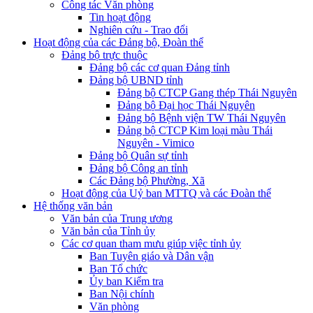
Công tác Văn phòng
Tin hoạt động
Nghiên cứu - Trao đổi
Hoạt động của các Đảng bộ, Đoàn thể
Đảng bộ trực thuộc
Đảng bộ các cơ quan Đảng tỉnh
Đảng bộ UBND tỉnh
Đảng bộ CTCP Gang thép Thái Nguyên
Đảng bộ Đại học Thái Nguyên
Đảng bộ Bệnh viện TW Thái Nguyên
Đảng bộ CTCP Kim loại màu Thái
Nguyên - Vimico
Đảng bộ Quân sự tỉnh
Đảng bộ Công an tỉnh
Các Đảng bộ Phường, Xã
Hoạt động của Uỷ ban MTTQ và các Đoàn thể
Hệ thống văn bản
Văn bản của Trung ương
Văn bản của Tỉnh ủy
Các cơ quan tham mưu giúp việc tỉnh ủy
Ban Tuyên giáo và Dân vận
Ban Tổ chức
Ủy ban Kiểm tra
Ban Nội chính
Văn phòng