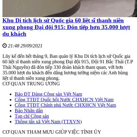
Khu Di tích lịch sử Quốc gia 60 liệt sĩ thanh niên
xung phong Đại đội 915: Đón tiếp hơn 35.000 lượt
du khách
21:48 29/09/2021
Lũy kế đến hết tháng 9, Ban quản lý Khu Di tích lịch sử Quốc gia
60 liệt sĩ thanh niên xung phong Đại đội 915, Đội 91 Bắc Thái (T.P
Thái Nguyên) đã đón tiếp 330 đoàn khách tham quan, với hơn
35.000 lượt du khách đến dâng hương tưởng niệm các Anh hùng
liệt sĩ thanh niên xung phong.
CƠ QUAN TRUNG ƯƠNG
Báo ĐT Đảng Cộng sản Việt Nam
Cổng TTĐT Quốc hội Nước CHXHCN Việt Nam
Cổng TTĐT Chính phủ Nước CHXHCN Việt Nam
Báo Nhân dân
Tạp chí Cộng sản
Thông tấn xã Việt Nam (TTXVN)
CƠ QUAN THAM MƯU GIÚP VIỆC TỈNH ỦY