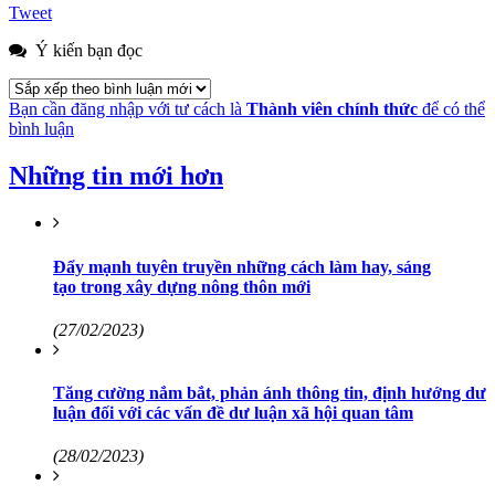
Tweet
Ý kiến bạn đọc
Bạn cần đăng nhập với tư cách là
Thành viên chính thức
để có thể
bình luận
Những tin mới hơn
Đẩy mạnh tuyên truyền những cách làm hay, sáng
tạo trong xây dựng nông thôn mới
(27/02/2023)
Tăng cường nắm bắt, phản ánh thông tin, định hướng dư
luận đối với các vấn đề dư luận xã hội quan tâm
(28/02/2023)