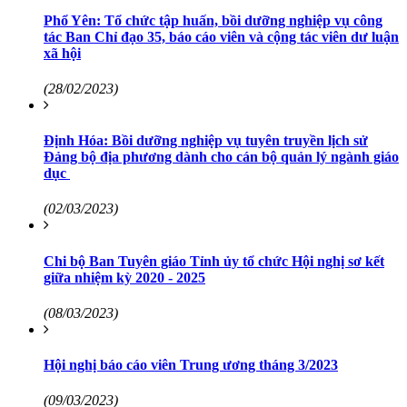
Phổ Yên: Tổ chức tập huấn, bồi dưỡng nghiệp vụ công
tác Ban Chỉ đạo 35, báo cáo viên và cộng tác viên dư luận
xã hội
(28/02/2023)
Định Hóa: Bồi dưỡng nghiệp vụ tuyên truyền lịch sử
Đảng bộ địa phương dành cho cán bộ quản lý ngành giáo
dục
(02/03/2023)
Chi bộ Ban Tuyên giáo Tỉnh ủy tổ chức Hội nghị sơ kết
giữa nhiệm kỳ 2020 - 2025
(08/03/2023)
Hội nghị báo cáo viên Trung ương tháng 3/2023
(09/03/2023)