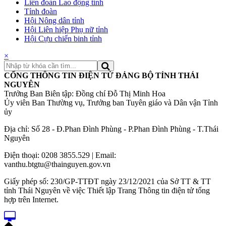
Liên đoàn Lao động tỉnh
Tỉnh đoàn
Hội Nông dân tỉnh
Hội Liên hiệp Phụ nữ tỉnh
Hội Cựu chiến binh tỉnh
×
CỔNG THÔNG TIN ĐIỆN TỬ ĐẢNG BỘ TỈNH THÁI
NGUYÊN
Trưởng Ban Biên tập: Đồng chí Đỗ Thị Minh Hoa
Ủy viên Ban Thường vụ, Trưởng ban Tuyên giáo và Dân vận Tỉnh
ủy
Địa chỉ: Số 28 - Đ.Phan Đình Phùng - P.Phan Đình Phùng - T.Thái
Nguyên
Điện thoại: 0208 3855.529 | Email:
vanthu.btgtu@thainguyen.gov.vn
Giấy phép số: 230/GP-TTĐT ngày 23/12/2021 của Sở TT & TT
tỉnh Thái Nguyên về việc Thiết lập Trang Thông tin điện tử tổng
hợp trên Internet.