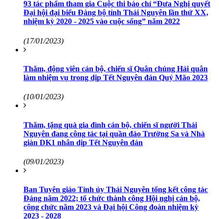
93 tác phẩm tham gia Cuộc thi báo chí “Đưa Nghị quyết
Đại hội đại biểu Đảng bộ tỉnh Thái Nguyên lần thứ XX,
nhiệm kỳ 2020 - 2025 vào cuộc sống” năm 2022
(17/01/2023)
Thăm, động viên cán bộ, chiến sĩ Quân chủng Hải quân
làm nhiệm vụ trong dịp Tết Nguyên đán Quý Mão 2023
(10/01/2023)
Thăm, tặng quà gia đình cán bộ, chiến sĩ người Thái
Nguyên đang công tác tại quần đảo Trường Sa và Nhà
giàn DK1 nhân dịp Tết Nguyên đán
(09/01/2023)
Ban Tuyên giáo Tỉnh ủy Thái Nguyên tổng kết công tác
Đảng năm 2022; tổ chức thành công Hội nghị cán bộ,
công chức năm 2023 và Đại hội Công đoàn nhiệm kỳ
2023 - 2028