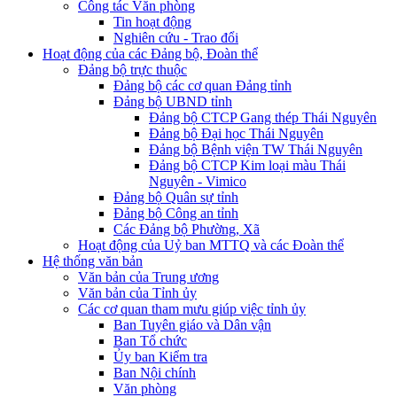
Công tác Văn phòng
Tin hoạt động
Nghiên cứu - Trao đổi
Hoạt động của các Đảng bộ, Đoàn thể
Đảng bộ trực thuộc
Đảng bộ các cơ quan Đảng tỉnh
Đảng bộ UBND tỉnh
Đảng bộ CTCP Gang thép Thái Nguyên
Đảng bộ Đại học Thái Nguyên
Đảng bộ Bệnh viện TW Thái Nguyên
Đảng bộ CTCP Kim loại màu Thái
Nguyên - Vimico
Đảng bộ Quân sự tỉnh
Đảng bộ Công an tỉnh
Các Đảng bộ Phường, Xã
Hoạt động của Uỷ ban MTTQ và các Đoàn thể
Hệ thống văn bản
Văn bản của Trung ương
Văn bản của Tỉnh ủy
Các cơ quan tham mưu giúp việc tỉnh ủy
Ban Tuyên giáo và Dân vận
Ban Tổ chức
Ủy ban Kiểm tra
Ban Nội chính
Văn phòng