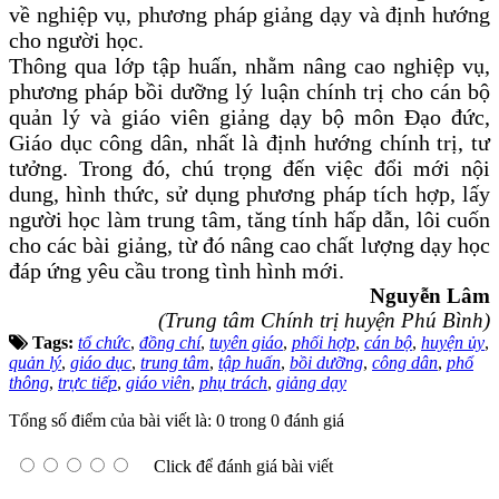
về nghiệp vụ, phương pháp giảng dạy và định hướng
cho người học.
Thông qua lớp tập huấn, nhằm
nâng cao nghiệp vụ,
phương pháp bồi dưỡng lý luận chính trị cho cán bộ
quản lý và giáo viên giảng dạy bộ môn Đạo đức,
Giáo dục công dân, nhất là định hướng chính trị, tư
tưởng.
Trong đó, chú trọng đến việc đổi mới nội
dung, hình thức, sử dụng phương pháp tích hợp, lấy
người học làm trung tâm,
tăng tính hấp dẫn, lôi cuốn
cho các bài giảng, từ đó nâng cao
chất lượng dạy học
đáp ứng yêu cầu trong tình hình mới.
Nguyễn Lâm
(Trung tâm Chính trị huyện Phú Bình)
Tags:
tổ chức
,
đồng chí
,
tuyên giáo
,
phối hợp
,
cán bộ
,
huyện ủy
,
quản lý
,
giáo dục
,
trung tâm
,
tập huấn
,
bồi dưỡng
,
công dân
,
phổ
thông
,
trực tiếp
,
giáo viên
,
phụ trách
,
giảng dạy
Tổng số điểm của bài viết là: 0 trong 0 đánh giá
Click để đánh giá bài viết