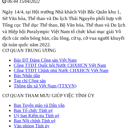
06:44 15/04/2022
Ngày 14/4, tại Hội trường Nhà khách Việt Bắc Quân khu 1,
Sở Văn hóa, Thể thao và Du lịch Thái Nguyên phối hợp với
Tổng cục Thể dục Thể thao, Bộ Văn hóa, Thể thao và Du lịch
và Hiệp hội Paralympic Việt Nam tổ chức khai mạc giải Vô
địch các môn bóng bàn, cầu lông, cử tạ, cờ vua người khuyết
tật toàn quốc năm 2022.
CƠ QUAN TRUNG ƯƠNG
Báo ĐT Đảng Cộng sản Việt Nam
Cổng TTĐT Quốc hội Nước CHXHCN Việt Nam
Cổng TTĐT Chính phủ Nước CHXHCN Việt Nam
Báo Nhân dân
Tạp chí Cộng sản
Thông tấn xã Việt Nam (TTXVN)
CƠ QUAN THAM MƯU GIÚP VIỆC TỈNH ỦY
Ban Tuyên giáo và Dân vận
Ban Tổ chức Tỉnh uỷ
Uỷ ban Kiểm tra Tỉnh uỷ
Ban Nội chính Tỉnh uỷ
Văn phòng Tỉnh ủy