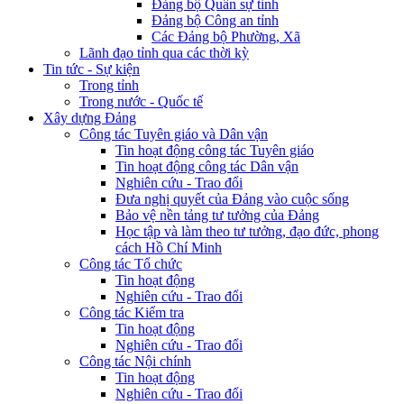
Đảng bộ Quân sự tỉnh
Đảng bộ Công an tỉnh
Các Đảng bộ Phường, Xã
Lãnh đạo tỉnh qua các thời kỳ
Tin tức - Sự kiện
Trong tỉnh
Trong nước - Quốc tế
Xây dựng Đảng
Công tác Tuyên giáo và Dân vận
Tin hoạt động công tác Tuyên giáo
Tin hoạt động công tác Dân vận
Nghiên cứu - Trao đổi
Đưa nghị quyết của Đảng vào cuộc sống
Bảo vệ nền tảng tư tưởng của Đảng
Học tập và làm theo tư tưởng, đạo đức, phong
cách Hồ Chí Minh
Công tác Tổ chức
Tin hoạt động
Nghiên cứu - Trao đổi
Công tác Kiểm tra
Tin hoạt động
Nghiên cứu - Trao đổi
Công tác Nội chính
Tin hoạt động
Nghiên cứu - Trao đổi