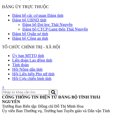
ĐẢNG ỦY TRỰC THUỘC
Đảng bộ các cơ quan Đảng tỉnh
Đảng bộ UBND tỉnh
Đảng bộ Đại học Thái Nguyên
Đảng bộ CTCP Gang thép Thái Nguyên
Đảng bộ Quân sự tỉnh
Đảng bộ Công an tỉnh
TỔ CHỨC CHÍNH TRỊ - XÃ HỘI
Ủy ban MTTQ tỉnh
Liên đoàn Lao động tỉnh
Tỉnh đoàn
Hội Nông dân tỉnh
Hội Liên hiệp Phụ nữ tỉnh
Hội Cựu chiến binh tỉnh
×
CỔNG THÔNG TIN ĐIỆN TỬ ĐẢNG BỘ TỈNH THÁI
NGUYÊN
Trưởng Ban Biên tập: Đồng chí Đỗ Thị Minh Hoa
Ủy viên Ban Thường vụ, Trưởng ban Tuyên giáo và Dân vận Tỉnh