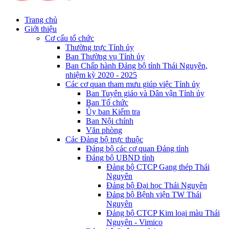
Trang chủ
Giới thiệu
Cơ cấu tổ chức
Thường trực Tỉnh ủy
Ban Thường vụ Tỉnh ủy
Ban Chấp hành Đảng bộ tỉnh Thái Nguyên,
nhiệm kỳ 2020 - 2025
Các cơ quan tham mưu giúp việc Tỉnh ủy
Ban Tuyên giáo và Dân vận Tỉnh ủy
Ban Tổ chức
Ủy ban Kiểm tra
Ban Nội chính
Văn phòng
Các Đảng bộ trực thuộc
Đảng bộ các cơ quan Đảng tỉnh
Đảng bộ UBND tỉnh
Đảng bộ CTCP Gang thép Thái
Nguyên
Đảng bộ Đại học Thái Nguyên
Đảng bộ Bệnh viện TW Thái
Nguyên
Đảng bộ CTCP Kim loại màu Thái
Nguyên - Vimico