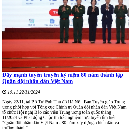
Đẩy mạnh tuyên truyền kỷ niệm 80 năm thành lập
Quân đội nhân dân Việt Nam
10:11 22/11/2024
Ngày 22/11, tại Bộ Tư lệnh Thủ đô Hà Nội, Ban Tuyên giáo Trung
ương phối hợp với Tổng cục Chính trị Quân đội nhân dân Việt Nam
tổ chức Hội nghị Báo cáo viên Trung ương toàn quốc tháng
11/2024 và Phát động Cuộc thi trắc nghiệm trực tuyến tìm hiểu
“Quân đội nhân dân Việt Nam - 80 năm xây dựng, chiến đấu và
trưởng thành”.