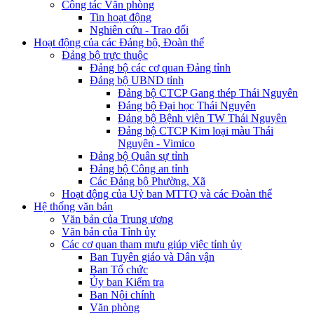
Công tác Văn phòng
Tin hoạt động
Nghiên cứu - Trao đổi
Hoạt động của các Đảng bộ, Đoàn thể
Đảng bộ trực thuộc
Đảng bộ các cơ quan Đảng tỉnh
Đảng bộ UBND tỉnh
Đảng bộ CTCP Gang thép Thái Nguyên
Đảng bộ Đại học Thái Nguyên
Đảng bộ Bệnh viện TW Thái Nguyên
Đảng bộ CTCP Kim loại màu Thái
Nguyên - Vimico
Đảng bộ Quân sự tỉnh
Đảng bộ Công an tỉnh
Các Đảng bộ Phường, Xã
Hoạt động của Uỷ ban MTTQ và các Đoàn thể
Hệ thống văn bản
Văn bản của Trung ương
Văn bản của Tỉnh ủy
Các cơ quan tham mưu giúp việc tỉnh ủy
Ban Tuyên giáo và Dân vận
Ban Tổ chức
Ủy ban Kiểm tra
Ban Nội chính
Văn phòng