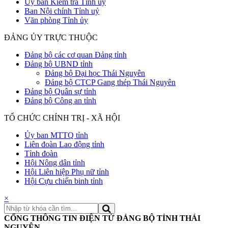
Uỷ ban Kiểm tra Tỉnh uỷ
Ban Nội chính Tỉnh uỷ
Văn phòng Tỉnh ủy
ĐẢNG ỦY TRỰC THUỘC
Đảng bộ các cơ quan Đảng tỉnh
Đảng bộ UBND tỉnh
Đảng bộ Đại học Thái Nguyên
Đảng bộ CTCP Gang thép Thái Nguyên
Đảng bộ Quân sự tỉnh
Đảng bộ Công an tỉnh
TỔ CHỨC CHÍNH TRỊ - XÃ HỘI
Ủy ban MTTQ tỉnh
Liên đoàn Lao động tỉnh
Tỉnh đoàn
Hội Nông dân tỉnh
Hội Liên hiệp Phụ nữ tỉnh
Hội Cựu chiến binh tỉnh
×
CỔNG THÔNG TIN ĐIỆN TỬ ĐẢNG BỘ TỈNH THÁI
NGUYÊN