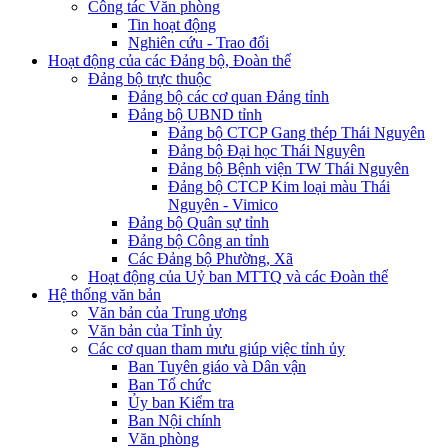
Công tác Văn phòng
Tin hoạt động
Nghiên cứu - Trao đổi
Hoạt động của các Đảng bộ, Đoàn thể
Đảng bộ trực thuộc
Đảng bộ các cơ quan Đảng tỉnh
Đảng bộ UBND tỉnh
Đảng bộ CTCP Gang thép Thái Nguyên
Đảng bộ Đại học Thái Nguyên
Đảng bộ Bệnh viện TW Thái Nguyên
Đảng bộ CTCP Kim loại màu Thái
Nguyên - Vimico
Đảng bộ Quân sự tỉnh
Đảng bộ Công an tỉnh
Các Đảng bộ Phường, Xã
Hoạt động của Uỷ ban MTTQ và các Đoàn thể
Hệ thống văn bản
Văn bản của Trung ương
Văn bản của Tỉnh ủy
Các cơ quan tham mưu giúp việc tỉnh ủy
Ban Tuyên giáo và Dân vận
Ban Tổ chức
Ủy ban Kiểm tra
Ban Nội chính
Văn phòng