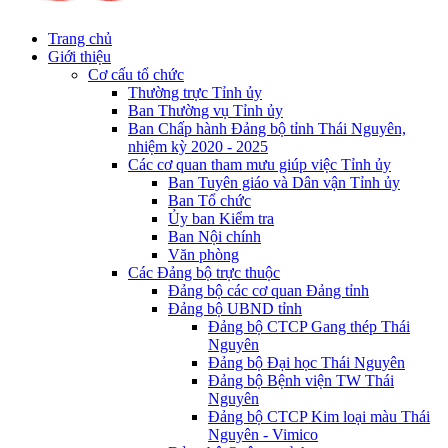
Trang chủ
Giới thiệu
Cơ cấu tổ chức
Thường trực Tỉnh ủy
Ban Thường vụ Tỉnh ủy
Ban Chấp hành Đảng bộ tỉnh Thái Nguyên,
nhiệm kỳ 2020 - 2025
Các cơ quan tham mưu giúp việc Tỉnh ủy
Ban Tuyên giáo và Dân vận Tỉnh ủy
Ban Tổ chức
Ủy ban Kiểm tra
Ban Nội chính
Văn phòng
Các Đảng bộ trực thuộc
Đảng bộ các cơ quan Đảng tỉnh
Đảng bộ UBND tỉnh
Đảng bộ CTCP Gang thép Thái
Nguyên
Đảng bộ Đại học Thái Nguyên
Đảng bộ Bệnh viện TW Thái
Nguyên
Đảng bộ CTCP Kim loại màu Thái
Nguyên - Vimico