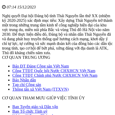
07:14 15/12/2023
Nghị quyết Đại hội Đảng bộ tỉnh Thái Nguyên lần thứ XX (nhiệm
kỳ 2020-2025) xác định mục tiêu: Xây dựng Thái Nguyên trở thành
một trong những trung tâm kinh tế công nghiệp hiện đại của khu
vực trung du, miền núi phía Bắc và vùng Thủ đô Hà Nội vào năm
2030. Để thực hiện điều đó, Đảng bộ và nhân dân Thái Nguyên đã
và đang phát huy truyền thống quê hương cách mạng, khơi dậy ý
chí tự lực, tự cường và sức mạnh đoàn kết của đồng bào các dân tộc
trong tỉnh, tạo cơ hội để bứt phá, xứng đáng với địa danh là ATK,
Thủ đô kháng chiến năm xưa.
CƠ QUAN TRUNG ƯƠNG
Báo ĐT Đảng Cộng sản Việt Nam
Cổng TTĐT Quốc hội Nước CHXHCN Việt Nam
Cổng TTĐT Chính phủ Nước CHXHCN Việt Nam
Báo Nhân dân
Tạp chí Cộng sản
Thông tấn xã Việt Nam (TTXVN)
CƠ QUAN THAM MƯU GIÚP VIỆC TỈNH ỦY
Ban Tuyên giáo và Dân vận
Ban Tổ chức Tỉnh uỷ