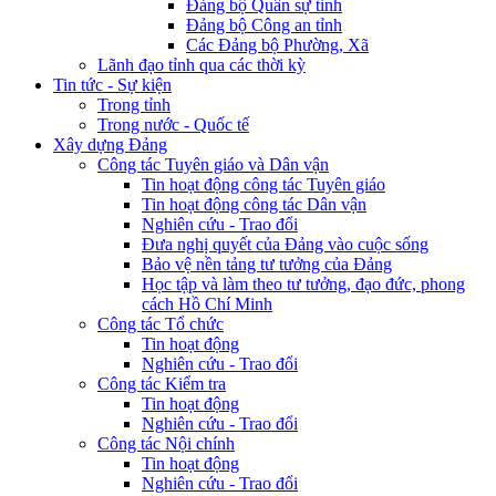
Đảng bộ Quân sự tỉnh
Đảng bộ Công an tỉnh
Các Đảng bộ Phường, Xã
Lãnh đạo tỉnh qua các thời kỳ
Tin tức - Sự kiện
Trong tỉnh
Trong nước - Quốc tế
Xây dựng Đảng
Công tác Tuyên giáo và Dân vận
Tin hoạt động công tác Tuyên giáo
Tin hoạt động công tác Dân vận
Nghiên cứu - Trao đổi
Đưa nghị quyết của Đảng vào cuộc sống
Bảo vệ nền tảng tư tưởng của Đảng
Học tập và làm theo tư tưởng, đạo đức, phong
cách Hồ Chí Minh
Công tác Tổ chức
Tin hoạt động
Nghiên cứu - Trao đổi
Công tác Kiểm tra
Tin hoạt động
Nghiên cứu - Trao đổi
Công tác Nội chính
Tin hoạt động
Nghiên cứu - Trao đổi