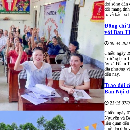
đời sống dân 
đổi mang tính
rõ và bác bỏ 
Đồng chí 
với Ban T
09:44 29/
Chiều ngày 2
Trưởng ban T
ủy xã Điềm Th
địa phương và
đến nay.
Trao đổi c
Ban Nội c
21:15 07/
Chiều ngày 07
Nguyên và Ban
liên quan đến
chức lại đơn 