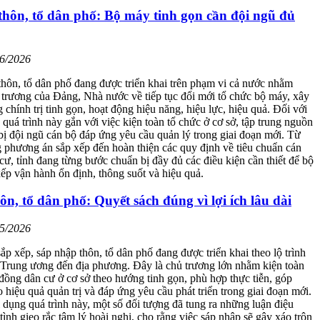
hôn, tổ dân phố: Bộ máy tinh gọn cần đội ngũ đủ
06/2026
thôn, tổ dân phố đang được triển khai trên phạm vi cả nước nhằm
 trương của Đảng, Nhà nước về tiếp tục đổi mới tổ chức bộ máy, xây
 chính trị tinh gọn, hoạt động hiệu năng, hiệu lực, hiệu quả. Đối với
quá trình này gắn với việc kiện toàn tổ chức ở cơ sở, tập trung nguồn
bị đội ngũ cán bộ đáp ứng yêu cầu quản lý trong giai đoạn mới. Từ
 phương án sắp xếp đến hoàn thiện các quy định về tiêu chuẩn cán
cư, tỉnh đang từng bước chuẩn bị đầy đủ các điều kiện cần thiết để bộ
ếp vận hành ổn định, thông suốt và hiệu quả.
ôn, tổ dân phố: Quyết sách đúng vì lợi ích lâu dài
05/2026
sắp xếp, sáp nhập thôn, tổ dân phố đang được triển khai theo lộ trình
 Trung ương đến địa phương. Đây là chủ trương lớn nhằm kiện toàn
đồng dân cư ở cơ sở theo hướng tinh gọn, phù hợp thực tiễn, góp
 hiệu quả quản trị và đáp ứng yêu cầu phát triển trong giai đoạn mới.
i dụng quá trình này, một số đối tượng đã tung ra những luận điệu
tình gieo rắc tâm lý hoài nghi, cho rằng việc sáp nhập sẽ gây xáo trộn