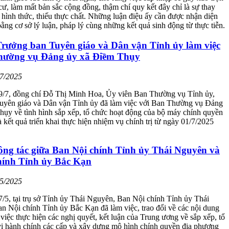
cư, làm mất bản sắc cộng đồng, thậm chí quy kết đây chỉ là sự thay
 hình thức, thiếu thực chất. Những luận điệu ấy cần được nhận diện
bằng cơ sở lý luận, pháp lý cùng những kết quả sinh động từ thực tiễn.
Trưởng ban Tuyên giáo và Dân vận Tỉnh ủy làm việc
hường vụ Đảng ủy xã Điềm Thụy
07/2025
9/7, đồng chí Đỗ Thị Minh Hoa, Ủy viên Ban Thường vụ Tỉnh ủy,
uyên giáo và Dân vận Tỉnh ủy đã làm việc với Ban Thường vụ Đảng
ụy về tình hình sắp xếp, tổ chức hoạt động của bộ máy chính quyền
 kết quả triển khai thực hiện nhiệm vụ chính trị từ ngày 01/7/2025
ông tác giữa Ban Nội chính Tỉnh ủy Thái Nguyên và
hính Tỉnh ủy Bắc Kạn
05/2025
/5, tại trụ sở Tỉnh ủy Thái Nguyên, Ban Nội chính Tỉnh ủy Thái
 Nội chính Tỉnh ủy Bắc Kạn đã làm việc, trao đổi về các nội dung
 việc thực hiện các nghị quyết, kết luận của Trung ương về sắp xếp, tổ
vị hành chính các cấp và xây dựng mô hình chính quyền địa phương