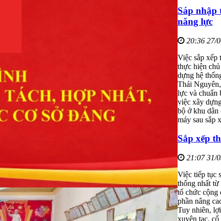
Sáp nhập t
năng lực
20:36 27/
Việc sắp xếp 
thực hiện chủ
dựng hệ thống
Thái Nguyên, 
lực và chuẩn 
việc xây dựng
bộ ở khu dân 
máy sau sắp x
Sắp xếp th
21:07 31/
Việc tiếp tục 
thống nhất từ
tổ chức cộng 
phần nâng cao
Tuy nhiên, lợ
xuyên tạc, cố 