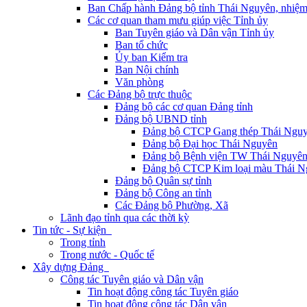
Ban Chấp hành Đảng bộ tỉnh Thái Nguyên, nhiệm
Các cơ quan tham mưu giúp việc Tỉnh ủy
Ban Tuyên giáo và Dân vận Tỉnh ủy
Ban tổ chức
Ủy ban Kiểm tra
Ban Nội chính
Văn phòng
Các Đảng bộ trực thuộc
Đảng bộ các cơ quan Đảng tỉnh
Đảng bộ UBND tỉnh
Đảng bộ CTCP Gang thép Thái Ngu
Đảng bộ Đại học Thái Nguyên
Đảng bộ Bệnh viện TW Thái Nguyê
Đảng bộ CTCP Kim loại màu Thái N
Đảng bộ Quân sự tỉnh
Đảng bộ Công an tỉnh
Các Đảng bộ Phường, Xã
Lãnh đạo tỉnh qua các thời kỳ
Tin tức - Sự kiện
Trong tỉnh
Trong nước - Quốc tế
Xây dựng Đảng
Công tác Tuyên giáo và Dân vận
Tin hoạt động công tác Tuyên giáo
Tin hoạt động công tác Dân vận