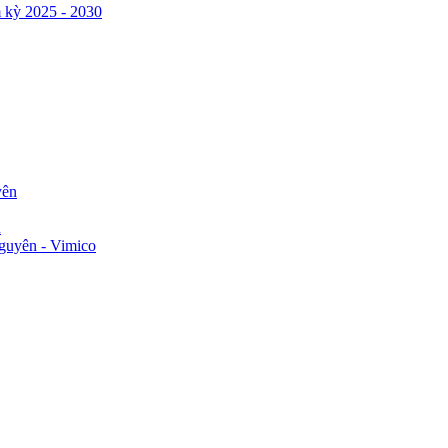
 kỳ 2025 - 2030
yên
n
guyên - Vimico