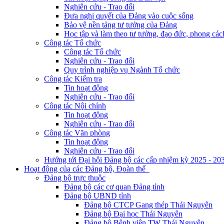
Nghiên cứu - Trao đổi
Đưa nghị quyết của Đảng vào cuộc sống
Bảo vệ nền tảng tư tưởng của Đảng
Học tập và làm theo tư tưởng, đạo đức, phong cá
Công tác Tổ chức
Công tác Tổ chức
Nghiên cứu - Trao đổi
Quy trình nghiệp vụ Ngành Tổ chức
Công tác Kiểm tra
Tin hoạt động
Nghiên cứu - Trao đổi
Công tác Nội chính
Tin hoạt động
Nghiên cứu - Trao đổi
Công tác Văn phòng
Tin hoạt động
Nghiên cứu - Trao đổi
Hướng tới Đại hội Đảng bộ các cấp nhiệm kỳ 2025 - 20
Hoạt động của các Đảng bộ, Đoàn thể
Đảng bộ trực thuộc
Đảng bộ các cơ quan Đảng tỉnh
Đảng bộ UBND tỉnh
Đảng bộ CTCP Gang thép Thái Nguyên
Đảng bộ Đại học Thái Nguyên
Đảng bộ Bệnh viện TW Thái Nguyên