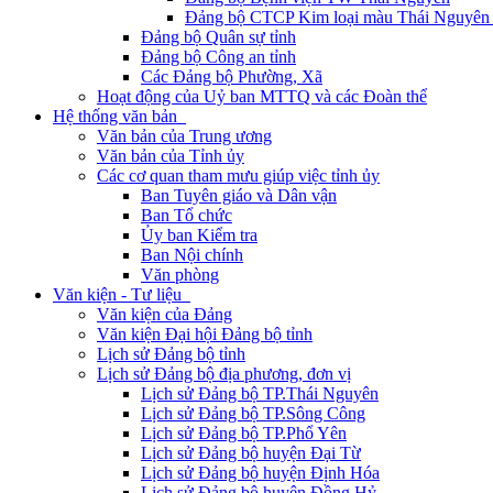
Đảng bộ CTCP Kim loại màu Thái Nguyên 
Đảng bộ Quân sự tỉnh
Đảng bộ Công an tỉnh
Các Đảng bộ Phường, Xã
Hoạt động của Uỷ ban MTTQ và các Đoàn thể
Hệ thống văn bản
Văn bản của Trung ương
Văn bản của Tỉnh ủy
Các cơ quan tham mưu giúp việc tỉnh ủy
Ban Tuyên giáo và Dân vận
Ban Tổ chức
Ủy ban Kiểm tra
Ban Nội chính
Văn phòng
Văn kiện - Tư liệu
Văn kiện của Đảng
Văn kiện Đại hội Đảng bộ tỉnh
Lịch sử Đảng bộ tỉnh
Lịch sử Đảng bộ địa phương, đơn vị
Lịch sử Đảng bộ TP.Thái Nguyên
Lịch sử Đảng bộ TP.Sông Công
Lịch sử Đảng bộ TP.Phổ Yên
Lịch sử Đảng bộ huyện Đại Từ
Lịch sử Đảng bộ huyện Định Hóa
Lịch sử Đảng bộ huyện Đồng Hỷ