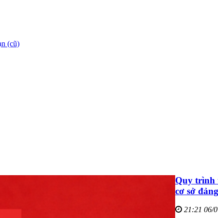
n (cũ)
Quy trình 
cơ sở đản
21:21 06/