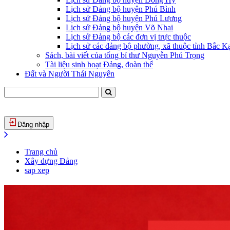
Lịch sử Đảng bộ huyện Phú Bình
Lịch sử Đảng bộ huyện Phú Lương
Lịch sử Đảng bộ huyện Võ Nhai
Lịch sử Đảng bộ các đơn vị trực thuộc
Lịch sử các đảng bộ phường, xã thuộc tỉnh Bắc Kạ
Sách, bài viết của tổng bí thư Nguyễn Phú Trọng
Tài liệu sinh hoạt Đảng, đoàn thể
Đất và Người Thái Nguyên
Đăng nhập
Trang chủ
Xây dựng Đảng
sap xep