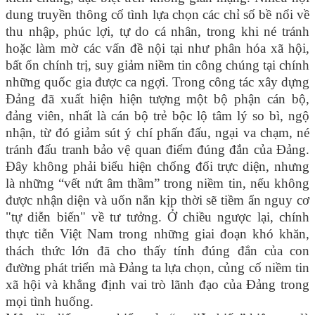
dung truyền thông cố tình lựa chọn các chỉ số bề nổi về
thu nhập, phúc lợi, tự do cá nhân, trong khi né tránh
hoặc làm mờ các vấn đề nội tại như phân hóa xã hội,
bất ổn chính trị, suy giảm niềm tin công chúng tại chính
những quốc gia được ca ngợi. Trong công tác xây dựng
Đảng đã xuất hiện hiện tượng một bộ phận cán bộ,
đảng viên, nhất là cán bộ trẻ bộc lộ tâm lý so bì, ngộ
nhận, từ đó giảm sút ý chí phấn đấu, ngại va chạm, né
tránh đấu tranh bảo vệ quan điểm đúng đắn của Đảng.
Đây không phải biểu hiện chống đối trực diện, nhưng
là những “vết nứt âm thầm” trong niềm tin, nếu không
được nhận diện và uốn nắn kịp thời sẽ tiềm ẩn nguy cơ
"tự diễn biến" về tư tưởng. Ở chiều ngược lại, chính
thực tiễn Việt Nam trong những giai đoạn khó khăn,
thách thức lớn đã cho thấy tính đúng đắn của con
đường phát triển mà Đảng ta lựa chọn, củng cố niềm tin
xã hội và khẳng định vai trò lãnh đạo của Đảng trong
mọi tình huống.