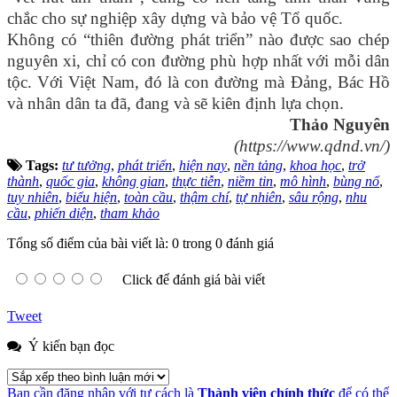
chắc cho sự nghiệp xây dựng và bảo vệ Tổ quốc.
Không có “thiên đường phát triển” nào được sao chép
nguyên xi, chỉ có con đường phù hợp nhất với mỗi dân
tộc. Với Việt Nam, đó là con đường mà Đảng, Bác Hồ
và nhân dân ta đã, đang và sẽ kiên định lựa chọn.
Thảo Nguyên
(https://www.qdnd.vn/)
Tags:
tư tưởng
,
phát triển
,
hiện nay
,
nền tảng
,
khoa học
,
trở
thành
,
quốc gia
,
không gian
,
thực tiễn
,
niềm tin
,
mô hình
,
bùng nổ
,
tuy nhiên
,
biểu hiện
,
toàn cầu
,
thậm chí
,
tự nhiên
,
sâu rộng
,
nhu
cầu
,
phiến diện
,
tham khảo
Tổng số điểm của bài viết là: 0 trong 0 đánh giá
Click để đánh giá bài viết
Tweet
Ý kiến bạn đọc
Bạn cần đăng nhập với tư cách là
Thành viên chính thức
để có thể