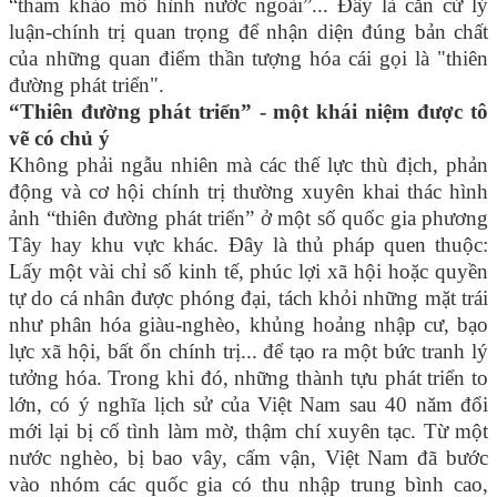
“tham khảo mô hình nước ngoài”... Đây là căn cứ lý
luận-chính trị quan trọng để nhận diện đúng bản chất
của những quan điểm thần tượng hóa cái gọi là "thiên
đường phát triển".
“Thiên đường phát triển” - một khái niệm được tô
vẽ có chủ ý
Không phải ngẫu nhiên mà các thế lực thù địch, phản
động và cơ hội chính trị thường xuyên khai thác hình
ảnh “thiên đường phát triển” ở một số quốc gia phương
Tây hay khu vực khác. Đây là thủ pháp quen thuộc:
Lấy một vài chỉ số kinh tế, phúc lợi xã hội hoặc quyền
tự do cá nhân được phóng đại, tách khỏi những mặt trái
như phân hóa giàu-nghèo, khủng hoảng nhập cư, bạo
lực xã hội, bất ổn chính trị... để tạo ra một bức tranh lý
tưởng hóa. Trong khi đó, những thành tựu phát triển to
lớn, có ý nghĩa lịch sử của Việt Nam sau 40 năm đổi
mới lại bị cố tình làm mờ, thậm chí xuyên tạc. Từ một
nước nghèo, bị bao vây, cấm vận, Việt Nam đã bước
vào nhóm các quốc gia có thu nhập trung bình cao,