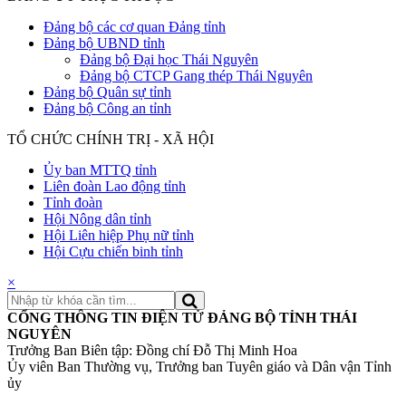
Đảng bộ các cơ quan Đảng tỉnh
Đảng bộ UBND tỉnh
Đảng bộ Đại học Thái Nguyên
Đảng bộ CTCP Gang thép Thái Nguyên
Đảng bộ Quân sự tỉnh
Đảng bộ Công an tỉnh
TỔ CHỨC CHÍNH TRỊ - XÃ HỘI
Ủy ban MTTQ tỉnh
Liên đoàn Lao động tỉnh
Tỉnh đoàn
Hội Nông dân tỉnh
Hội Liên hiệp Phụ nữ tỉnh
Hội Cựu chiến binh tỉnh
×
CỔNG THÔNG TIN ĐIỆN TỬ ĐẢNG BỘ TỈNH THÁI
NGUYÊN
Trưởng Ban Biên tập: Đồng chí Đỗ Thị Minh Hoa
Ủy viên Ban Thường vụ, Trưởng ban Tuyên giáo và Dân vận Tỉnh
ủy