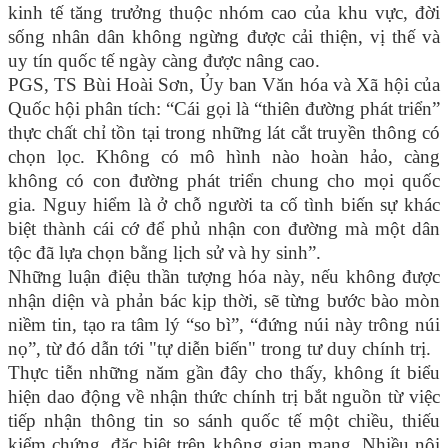
kinh tế tăng trưởng thuộc nhóm cao của khu vực, đời
sống nhân dân không ngừng được cải thiện, vị thế và
uy tín quốc tế ngày càng được nâng cao.
PGS, TS Bùi Hoài Sơn, Ủy ban Văn hóa và Xã hội của
Quốc hội phân tích: “Cái gọi là “thiên đường phát triển”
thực chất chỉ tồn tại trong những lát cắt truyền thông có
chọn lọc. Không có mô hình nào hoàn hảo, càng
không có con đường phát triển chung cho mọi quốc
gia. Nguy hiểm là ở chỗ người ta cố tình biến sự khác
biệt thành cái cớ để phủ nhận con đường mà một dân
tộc đã lựa chọn bằng lịch sử và hy sinh”.
Những luận điệu thần tượng hóa này, nếu không được
nhận diện và phản bác kịp thời, sẽ từng bước bào mòn
niềm tin, tạo ra tâm lý “so bì”, “đứng núi này trông núi
nọ”, từ đó dẫn tới "tự diễn biến" trong tư duy chính trị.
Thực tiễn những năm gần đây cho thấy, không ít biểu
hiện dao động về nhận thức chính trị bắt nguồn từ việc
tiếp nhận thông tin so sánh quốc tế một chiều, thiếu
kiểm chứng, đặc biệt trên không gian mạng. Nhiều nội