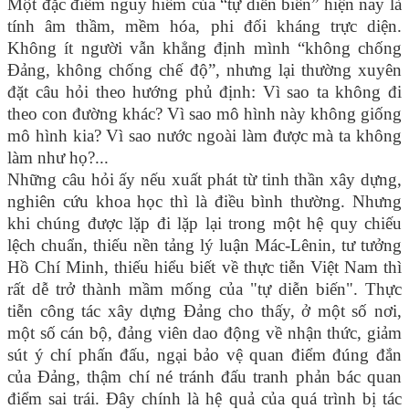
Một đặc điểm nguy hiểm của “tự diễn biến” hiện nay là
tính âm thầm, mềm hóa, phi đối kháng trực diện.
Không ít người vẫn khẳng định mình “không chống
Đảng, không chống chế độ”, nhưng lại thường xuyên
đặt câu hỏi theo hướng phủ định: Vì sao ta không đi
theo con đường khác? Vì sao mô hình này không giống
mô hình kia? Vì sao nước ngoài làm được mà ta không
làm như họ?...
Những câu hỏi ấy nếu xuất phát từ tinh thần xây dựng,
nghiên cứu khoa học thì là điều bình thường. Nhưng
khi chúng được lặp đi lặp lại trong một hệ quy chiếu
lệch chuẩn, thiếu nền tảng lý luận Mác-Lênin, tư tưởng
Hồ Chí Minh, thiếu hiểu biết về thực tiễn Việt Nam thì
rất dễ trở thành mầm mống của "tự diễn biến". Thực
tiễn công tác xây dựng Đảng cho thấy, ở một số nơi,
một số cán bộ, đảng viên dao động về nhận thức, giảm
sút ý chí phấn đấu, ngại bảo vệ quan điểm đúng đắn
của Đảng, thậm chí né tránh đấu tranh phản bác quan
điểm sai trái. Đây chính là hệ quả của quá trình bị tác