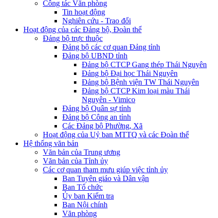
Công tác Văn phòng
Tin hoạt động
Nghiên cứu - Trao đổi
Hoạt động của các Đảng bộ, Đoàn thể
Đảng bộ trực thuộc
Đảng bộ các cơ quan Đảng tỉnh
Đảng bộ UBND tỉnh
Đảng bộ CTCP Gang thép Thái Nguyên
Đảng bộ Đại học Thái Nguyên
Đảng bộ Bệnh viện TW Thái Nguyên
Đảng bộ CTCP Kim loại màu Thái
Nguyên - Vimico
Đảng bộ Quân sự tỉnh
Đảng bộ Công an tỉnh
Các Đảng bộ Phường, Xã
Hoạt động của Uỷ ban MTTQ và các Đoàn thể
Hệ thống văn bản
Văn bản của Trung ương
Văn bản của Tỉnh ủy
Các cơ quan tham mưu giúp việc tỉnh ủy
Ban Tuyên giáo và Dân vận
Ban Tổ chức
Ủy ban Kiểm tra
Ban Nội chính
Văn phòng