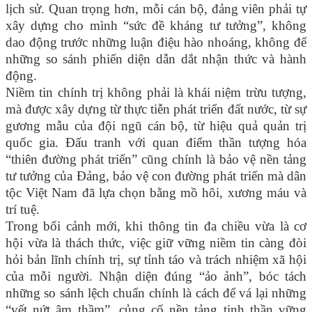
lịch sử. Quan trọng hơn, mỗi cán bộ, đảng viên phải tự
xây dựng cho mình “sức đề kháng tư tưởng”, không
dao động trước những luận điệu hào nhoáng, không để
những so sánh phiến diện dẫn dắt nhận thức và hành
động.
Niềm tin chính trị không phải là khái niệm trừu tượng,
mà được xây dựng từ thực tiễn phát triển đất nước, từ sự
gương mẫu của đội ngũ cán bộ, từ hiệu quả quản trị
quốc gia. Đấu tranh với quan điểm thần tượng hóa
“thiên đường phát triển” cũng chính là bảo vệ nền tảng
tư tưởng của Đảng, bảo vệ con đường phát triển mà dân
tộc Việt Nam đã lựa chọn bằng mồ hôi, xương máu và
trí tuệ.
Trong bối cảnh mới, khi thông tin đa chiều vừa là cơ
hội vừa là thách thức, việc giữ vững niềm tin càng đòi
hỏi bản lĩnh chính trị, sự tỉnh táo và trách nhiệm xã hội
của mỗi người. Nhận diện đúng “ảo ảnh”, bóc tách
những so sánh lệch chuẩn chính là cách để vá lại những
“vết nứt âm thầm”, củng cố nền tảng tinh thần vững