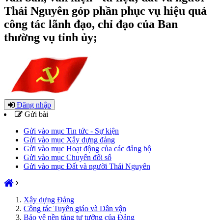
Thái Nguyên góp phần phục vụ hiệu quả
công tác lãnh đạo, chỉ đạo của Ban
thường vụ tỉnh ủy;
Đăng nhập
Gửi bài
Gửi vào mục Tin tức - Sự kiện
Gửi vào mục Xây dựng đảng
Gửi vào mục Hoạt động của các đảng bộ
Gửi vào mục Chuyển đổi số
Gửi vào mục Đất và người Thái Nguyên
Xây dựng Đảng
Công tác Tuyên giáo và Dân vận
Bảo vệ nền tảng tư tưởng của Đảng