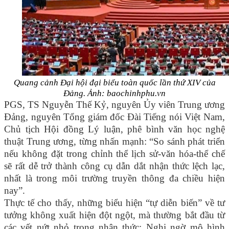
Quang cảnh Đại hội đại biểu toàn quốc lần thứ XIV của
Đảng. Ảnh: baochinhphu.vn
PGS, TS Nguyễn Thế Kỷ, nguyên Ủy viên Trung ương
Đảng, nguyên Tổng giám đốc Đài Tiếng nói Việt Nam,
Chủ tịch Hội đồng Lý luận, phê bình văn học nghệ
thuật Trung ương, từng nhấn mạnh: “So sánh phát triển
nếu không đặt trong chỉnh thể lịch sử-văn hóa-thể chế
sẽ rất dễ trở thành công cụ dẫn dắt nhận thức lệch lạc,
nhất là trong môi trường truyền thông đa chiều hiện
nay”.
Thực tế cho thấy, những biểu hiện “tự diễn biến” về tư
tưởng không xuất hiện đột ngột, mà thường bắt đầu từ
các vết nứt nhỏ trong nhận thức: Nghi ngờ mô hình