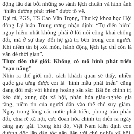
động lâu dài bởi những so sánh lệch chuẩn và hình ảnh
“thiên đường phát triển” được tô vẽ.
Đại tá, PGS, TS Cao Văn Trọng, Thư ký khoa học Hội
đồng Lý luận Trung ương nhận định: “Tự diễn biến"
nguy hiểm nhất không phải ở lời nói công khai chống
đối, mà ở sự thay đổi hệ giá trị bên trong con người.
Khi niềm tin bị xói mòn, hành động lệch lạc chỉ còn là
vấn đề thời gian”.
Thực tiễn thế giới: Không có mô hình phát triển
“vạn năng”
Nhìn ra thế giới một cách khách quan sẽ thấy, nhiều
quốc gia từng được coi là “hình mẫu phát triển” cũng
đang đối mặt với khủng hoảng sâu sắc: Bất ổn chính trị
kéo dài, xung đột xã hội, phân hóa giàu-nghèo gia
tăng, niềm tin của người dân vào thể chế suy giảm.
Ngay trong lòng các nước phát triển, phong trào phản
đối, chia rẽ xã hội, cực đoan hóa chính trị diễn ra ngày
càng gay gắt. Trong khi đó, Việt Nam kiên định con
đường độc lập dân tộc gắn liền với chủ nghĩa xã hội,