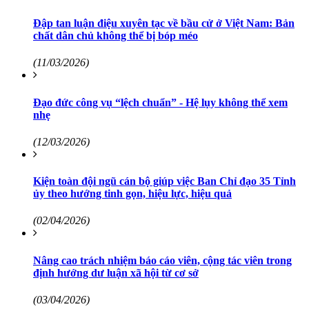
Đập tan luận điệu xuyên tạc về bầu cử ở Việt Nam: Bản
chất dân chủ không thể bị bóp méo
(11/03/2026)
Đạo đức công vụ “lệch chuẩn” - Hệ lụy không thể xem
nhẹ
(12/03/2026)
Kiện toàn đội ngũ cán bộ giúp việc Ban Chỉ đạo 35 Tỉnh
ủy theo hướng tinh gọn, hiệu lực, hiệu quả
(02/04/2026)
Nâng cao trách nhiệm báo cáo viên, cộng tác viên trong
định hướng dư luận xã hội từ cơ sở
(03/04/2026)