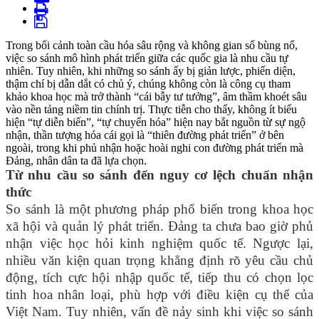
Trong bối cảnh toàn cầu hóa sâu rộng và không gian số bùng nổ,
việc so sánh mô hình phát triển giữa các quốc gia là nhu cầu tự
nhiên. Tuy nhiên, khi những so sánh ấy bị giản lược, phiến diện,
thậm chí bị dẫn dắt có chủ ý, chúng không còn là công cụ tham
khảo khoa học mà trở thành “cái bẫy tư tưởng”, âm thầm khoét sâu
vào nền tảng niềm tin chính trị. Thực tiễn cho thấy, không ít biểu
hiện “tự diễn biến”, “tự chuyển hóa” hiện nay bắt nguồn từ sự ngộ
nhận, thần tượng hóa cái gọi là “thiên đường phát triển” ở bên
ngoài, trong khi phủ nhận hoặc hoài nghi con đường phát triển mà
Đảng, nhân dân ta đã lựa chọn.
Từ nhu cầu so sánh đến nguy cơ lệch chuẩn nhận
thức
So sánh là một phương pháp phổ biến trong khoa học
xã hội và quản lý phát triển. Đảng ta chưa bao giờ phủ
nhận việc học hỏi kinh nghiệm quốc tế. Ngược lại,
nhiều văn kiện quan trọng khẳng định rõ yêu cầu chủ
động, tích cực hội nhập quốc tế, tiếp thu có chọn lọc
tinh hoa nhân loại, phù hợp với điều kiện cụ thể của
Việt Nam. Tuy nhiên, vấn đề nảy sinh khi việc so sánh