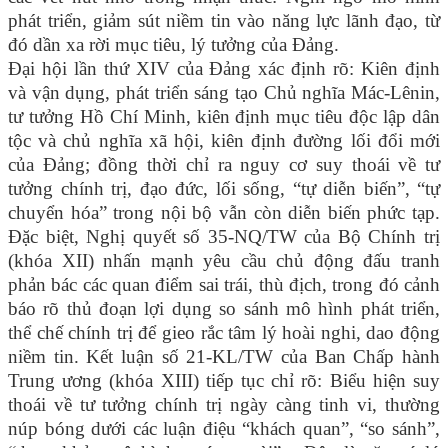
phát triển, giảm sút niềm tin vào năng lực lãnh đạo, từ
đó dần xa rời mục tiêu, lý tưởng của Đảng.
Đại hội lần thứ XIV của Đảng xác định rõ: Kiên định
và vận dụng, phát triển sáng tạo Chủ nghĩa Mác-Lênin,
tư tưởng Hồ Chí Minh, kiên định mục tiêu độc lập dân
tộc và chủ nghĩa xã hội, kiên định đường lối đổi mới
của Đảng; đồng thời chỉ ra nguy cơ suy thoái về tư
tưởng chính trị, đạo đức, lối sống, “tự diễn biến”, “tự
chuyển hóa” trong nội bộ vẫn còn diễn biến phức tạp.
Đặc biệt, Nghị quyết số 35-NQ/TW của Bộ Chính trị
(khóa XII) nhấn mạnh yêu cầu chủ động đấu tranh
phản bác các quan điểm sai trái, thù địch, trong đó cảnh
báo rõ thủ đoạn lợi dụng so sánh mô hình phát triển,
thể chế chính trị để gieo rắc tâm lý hoài nghi, dao động
niềm tin. Kết luận số 21-KL/TW của Ban Chấp hành
Trung ương (khóa XIII) tiếp tục chỉ rõ: Biểu hiện suy
thoái về tư tưởng chính trị ngày càng tinh vi, thường
núp bóng dưới các luận điệu “khách quan”, “so sánh”,