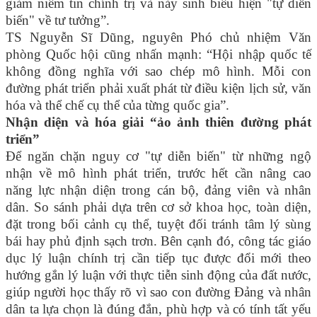
giảm niềm tin chính trị và nảy sinh biểu hiện "tự diễn
biến" về tư tưởng”.
TS Nguyễn Sĩ Dũng, nguyên Phó chủ nhiệm Văn
phòng Quốc hội cũng nhấn mạnh: “Hội nhập quốc tế
không đồng nghĩa với sao chép mô hình. Mỗi con
đường phát triển phải xuất phát từ điều kiện lịch sử, văn
hóa và thể chế cụ thể của từng quốc gia”.
Nhận diện và hóa giải “ảo ảnh thiên đường phát
triển”
Để ngăn chặn nguy cơ "tự diễn biến" từ những ngộ
nhận về mô hình phát triển, trước hết cần nâng cao
năng lực nhận diện trong cán bộ, đảng viên và nhân
dân. So sánh phải dựa trên cơ sở khoa học, toàn diện,
đặt trong bối cảnh cụ thể, tuyệt đối tránh tâm lý sùng
bái hay phủ định sạch trơn. Bên cạnh đó, công tác giáo
dục lý luận chính trị cần tiếp tục được đổi mới theo
hướng gắn lý luận với thực tiễn sinh động của đất nước,
giúp người học thấy rõ vì sao con đường Đảng và nhân
dân ta lựa chọn là đúng đắn, phù hợp và có tính tất yếu