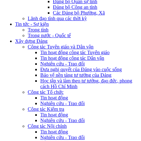
Đảng bộ Quân sự tỉnh
Đảng bộ Công an tỉnh
Các Đảng bộ Phường, Xã
Lãnh đạo tỉnh qua các thời kỳ
Tin tức - Sự kiện
Trong tỉnh
Trong nước - Quốc tế
Xây dựng Đảng
Công tác Tuyên giáo và Dân vận
Tin hoạt động công tác Tuyên giáo
Tin hoạt động công tác Dân vận
Nghiên cứu - Trao đổi
Đưa nghị quyết của Đảng vào cuộc sống
Bảo vệ nền tảng tư tưởng của Đảng
Học tập và làm theo tư tưởng, đạo đức, phong
cách Hồ Chí Minh
Công tác Tổ chức
Tin hoạt động
Nghiên cứu - Trao đổi
Công tác Kiểm tra
Tin hoạt động
Nghiên cứu - Trao đổi
Công tác Nội chính
Tin hoạt động
Nghiên cứu - Trao đổi