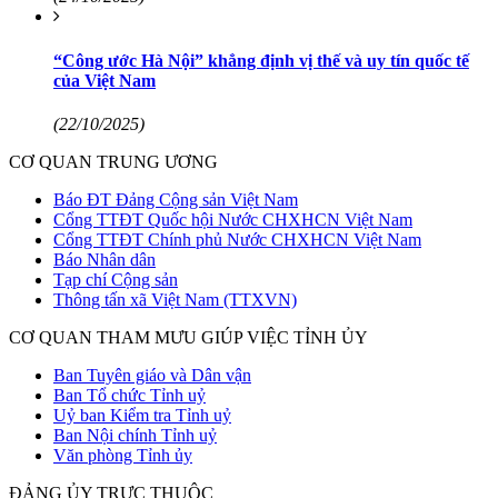
“Công ước Hà Nội” khẳng định vị thế và uy tín quốc tế
của Việt Nam
(22/10/2025)
CƠ QUAN TRUNG ƯƠNG
Báo ĐT Đảng Cộng sản Việt Nam
Cổng TTĐT Quốc hội Nước CHXHCN Việt Nam
Cổng TTĐT Chính phủ Nước CHXHCN Việt Nam
Báo Nhân dân
Tạp chí Cộng sản
Thông tấn xã Việt Nam (TTXVN)
CƠ QUAN THAM MƯU GIÚP VIỆC TỈNH ỦY
Ban Tuyên giáo và Dân vận
Ban Tổ chức Tỉnh uỷ
Uỷ ban Kiểm tra Tỉnh uỷ
Ban Nội chính Tỉnh uỷ
Văn phòng Tỉnh ủy
ĐẢNG ỦY TRỰC THUỘC