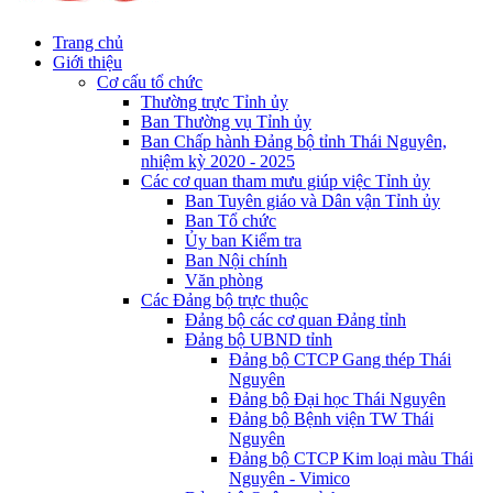
Trang chủ
Giới thiệu
Cơ cấu tổ chức
Thường trực Tỉnh ủy
Ban Thường vụ Tỉnh ủy
Ban Chấp hành Đảng bộ tỉnh Thái Nguyên,
nhiệm kỳ 2020 - 2025
Các cơ quan tham mưu giúp việc Tỉnh ủy
Ban Tuyên giáo và Dân vận Tỉnh ủy
Ban Tổ chức
Ủy ban Kiểm tra
Ban Nội chính
Văn phòng
Các Đảng bộ trực thuộc
Đảng bộ các cơ quan Đảng tỉnh
Đảng bộ UBND tỉnh
Đảng bộ CTCP Gang thép Thái
Nguyên
Đảng bộ Đại học Thái Nguyên
Đảng bộ Bệnh viện TW Thái
Nguyên
Đảng bộ CTCP Kim loại màu Thái
Nguyên - Vimico