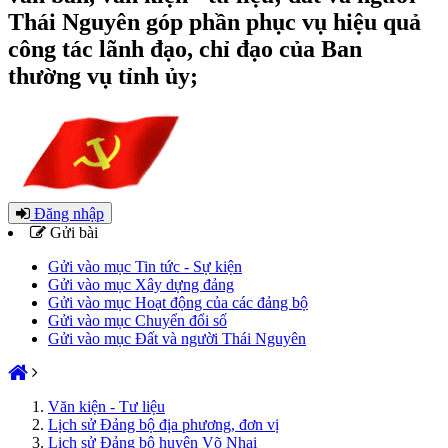
Thái Nguyên góp phần phục vụ hiệu quả
công tác lãnh đạo, chỉ đạo của Ban
thường vụ tỉnh ủy;
Đăng nhập
Gửi bài
Gửi vào mục Tin tức - Sự kiện
Gửi vào mục Xây dựng đảng
Gửi vào mục Hoạt động của các đảng bộ
Gửi vào mục Chuyển đổi số
Gửi vào mục Đất và người Thái Nguyên
Văn kiện - Tư liệu
Lịch sử Đảng bộ địa phương, đơn vị
Lịch sử Đảng bộ huyện Võ Nhai