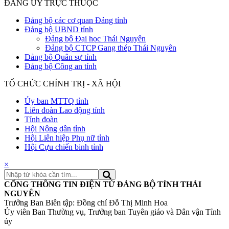
ĐẢNG ỦY TRỰC THUỘC
Đảng bộ các cơ quan Đảng tỉnh
Đảng bộ UBND tỉnh
Đảng bộ Đại học Thái Nguyên
Đảng bộ CTCP Gang thép Thái Nguyên
Đảng bộ Quân sự tỉnh
Đảng bộ Công an tỉnh
TỔ CHỨC CHÍNH TRỊ - XÃ HỘI
Ủy ban MTTQ tỉnh
Liên đoàn Lao động tỉnh
Tỉnh đoàn
Hội Nông dân tỉnh
Hội Liên hiệp Phụ nữ tỉnh
Hội Cựu chiến binh tỉnh
×
CỔNG THÔNG TIN ĐIỆN TỬ ĐẢNG BỘ TỈNH THÁI
NGUYÊN
Trưởng Ban Biên tập: Đồng chí Đỗ Thị Minh Hoa
Ủy viên Ban Thường vụ, Trưởng ban Tuyên giáo và Dân vận Tỉnh
ủy