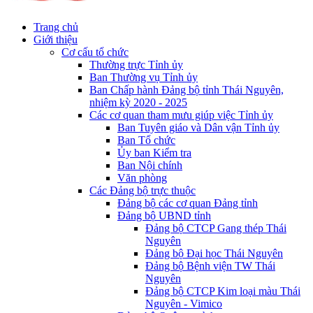
Trang chủ
Giới thiệu
Cơ cấu tổ chức
Thường trực Tỉnh ủy
Ban Thường vụ Tỉnh ủy
Ban Chấp hành Đảng bộ tỉnh Thái Nguyên,
nhiệm kỳ 2020 - 2025
Các cơ quan tham mưu giúp việc Tỉnh ủy
Ban Tuyên giáo và Dân vận Tỉnh ủy
Ban Tổ chức
Ủy ban Kiểm tra
Ban Nội chính
Văn phòng
Các Đảng bộ trực thuộc
Đảng bộ các cơ quan Đảng tỉnh
Đảng bộ UBND tỉnh
Đảng bộ CTCP Gang thép Thái
Nguyên
Đảng bộ Đại học Thái Nguyên
Đảng bộ Bệnh viện TW Thái
Nguyên
Đảng bộ CTCP Kim loại màu Thái
Nguyên - Vimico