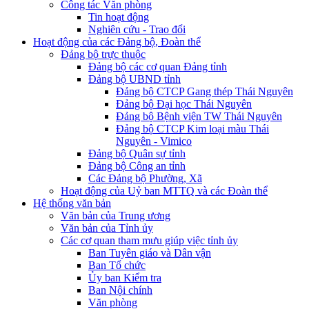
Công tác Văn phòng
Tin hoạt động
Nghiên cứu - Trao đổi
Hoạt động của các Đảng bộ, Đoàn thể
Đảng bộ trực thuộc
Đảng bộ các cơ quan Đảng tỉnh
Đảng bộ UBND tỉnh
Đảng bộ CTCP Gang thép Thái Nguyên
Đảng bộ Đại học Thái Nguyên
Đảng bộ Bệnh viện TW Thái Nguyên
Đảng bộ CTCP Kim loại màu Thái
Nguyên - Vimico
Đảng bộ Quân sự tỉnh
Đảng bộ Công an tỉnh
Các Đảng bộ Phường, Xã
Hoạt động của Uỷ ban MTTQ và các Đoàn thể
Hệ thống văn bản
Văn bản của Trung ương
Văn bản của Tỉnh ủy
Các cơ quan tham mưu giúp việc tỉnh ủy
Ban Tuyên giáo và Dân vận
Ban Tổ chức
Ủy ban Kiểm tra
Ban Nội chính
Văn phòng