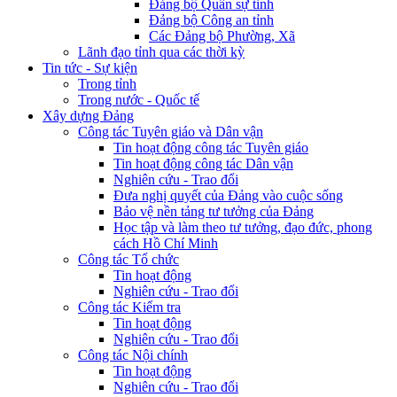
Đảng bộ Quân sự tỉnh
Đảng bộ Công an tỉnh
Các Đảng bộ Phường, Xã
Lãnh đạo tỉnh qua các thời kỳ
Tin tức - Sự kiện
Trong tỉnh
Trong nước - Quốc tế
Xây dựng Đảng
Công tác Tuyên giáo và Dân vận
Tin hoạt động công tác Tuyên giáo
Tin hoạt động công tác Dân vận
Nghiên cứu - Trao đổi
Đưa nghị quyết của Đảng vào cuộc sống
Bảo vệ nền tảng tư tưởng của Đảng
Học tập và làm theo tư tưởng, đạo đức, phong
cách Hồ Chí Minh
Công tác Tổ chức
Tin hoạt động
Nghiên cứu - Trao đổi
Công tác Kiểm tra
Tin hoạt động
Nghiên cứu - Trao đổi
Công tác Nội chính
Tin hoạt động
Nghiên cứu - Trao đổi