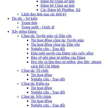
Đảng bộ Quân sự tỉnh
Đảng bộ Công an tỉnh
Các Đảng bộ Phường, Xã
Lãnh đạo tỉnh qua các thời kỳ
Tin tức - Sự kiện
Trong tỉnh
Trong nước - Quốc tế
Xây dựng Đảng
Công tác Tuyên giáo và Dân vận
Tin hoạt động công tác Tuyên giáo
Tin hoạt động công tác Dân vận
Nghiên cứu - Trao đổi
Đưa nghị quyết của Đảng vào cuộc sống
Bảo vệ nền tảng tư tưởng của Đảng
Học tập và làm theo tư tưởng, đạo đức, phong
cách Hồ Chí Minh
Công tác Tổ chức
Tin hoạt động
Nghiên cứu - Trao đổi
Công tác Kiểm tra
Tin hoạt động
Nghiên cứu - Trao đổi
Công tác Nội chính
Tin hoạt động
Nghiên cứu - Trao đổi