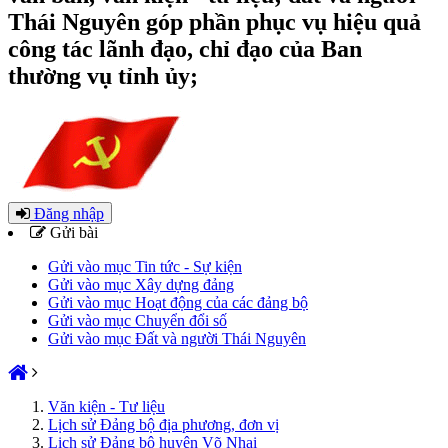
Thái Nguyên góp phần phục vụ hiệu quả
công tác lãnh đạo, chỉ đạo của Ban
thường vụ tỉnh ủy;
Đăng nhập
Gửi bài
Gửi vào mục Tin tức - Sự kiện
Gửi vào mục Xây dựng đảng
Gửi vào mục Hoạt động của các đảng bộ
Gửi vào mục Chuyển đổi số
Gửi vào mục Đất và người Thái Nguyên
Văn kiện - Tư liệu
Lịch sử Đảng bộ địa phương, đơn vị
Lịch sử Đảng bộ huyện Võ Nhai