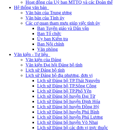
Hoạt động của Uỷ ban MTTQ và các Đoàn thể
Hệ thống văn bản
Văn bản của Trung ương
Văn bản của Tỉnh ủy
Các cơ quan tham mưu giúp việc tỉnh ủy
Ban Tuyên giáo và Dân vận
Ban Tổ chức
Ủy ban Kiểm tra
Ban Nội chính
Văn phòng
Văn kiện - Tư liệu
Văn kiện của Đảng
Văn kiện Đại hội Đảng bộ tỉnh
Lịch sử Đảng bộ tỉnh
Lịch sử Đảng bộ địa phương, đơn vị
Lịch sử Đảng bộ TP.Thái Nguyên
Lịch sử Đảng bộ TP.Sông Công
Lịch sử Đảng bộ TP.Phổ Yên
Lịch sử Đảng bộ huyện Đại Từ
Lịch sử Đảng bộ huyện Định Hóa
Lịch sử Đảng bộ huyện Đồng Hỷ
Lịch sử Đảng bộ huyện Phú Bình
Lịch sử Đảng bộ huyện Phú Lương
Lịch sử Đảng bộ huyện Võ Nhai
Lịch sử Đảng bộ các đơn vị trực thuộc