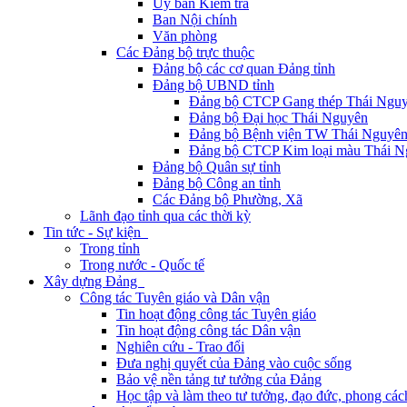
Ủy ban Kiểm tra
Ban Nội chính
Văn phòng
Các Đảng bộ trực thuộc
Đảng bộ các cơ quan Đảng tỉnh
Đảng bộ UBND tỉnh
Đảng bộ CTCP Gang thép Thái Ngu
Đảng bộ Đại học Thái Nguyên
Đảng bộ Bệnh viện TW Thái Nguyê
Đảng bộ CTCP Kim loại màu Thái N
Đảng bộ Quân sự tỉnh
Đảng bộ Công an tỉnh
Các Đảng bộ Phường, Xã
Lãnh đạo tỉnh qua các thời kỳ
Tin tức - Sự kiện
Trong tỉnh
Trong nước - Quốc tế
Xây dựng Đảng
Công tác Tuyên giáo và Dân vận
Tin hoạt động công tác Tuyên giáo
Tin hoạt động công tác Dân vận
Nghiên cứu - Trao đổi
Đưa nghị quyết của Đảng vào cuộc sống
Bảo vệ nền tảng tư tưởng của Đảng
Học tập và làm theo tư tưởng, đạo đức, phong cá