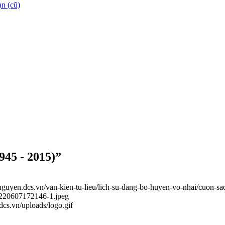
n (cũ)
945 - 2015)”
ainguyen.dcs.vn/van-kien-tu-lieu/lich-su-dang-bo-huyen-vo-nhai/cuon-s
20220607172146-1.jpeg
.dcs.vn/uploads/logo.gif