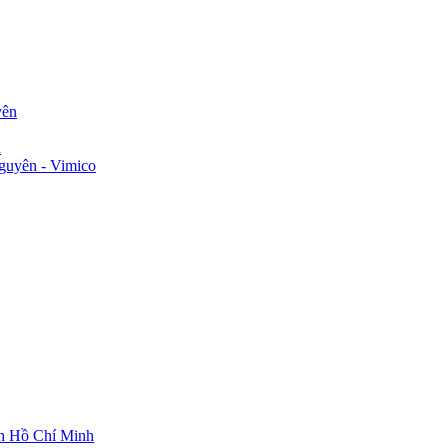
yên
n
guyên - Vimico
ch Hồ Chí Minh