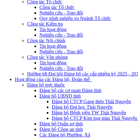
Công tác Tổ chức
Công tác Tổ chức
Nghiên cứu - Trao đổi
Quy trình nghiệp vụ Ngành Tổ chức
Công tác Kiểm tra
Tin hoạt động
Nghiên cứu - Trao đổi
Công tác Nội chính
Tin hoạt động
Nghiên cứu - Trao đổi
Công tác Văn phòng
Tin hoạt động
Nghiên cứu - Trao đổi
Hướng tới Đại hội Đảng bộ các cấp nhiệm kỳ 2025 - 20
Hoạt động của các Đảng bộ, Đoàn thể
Đảng bộ trực thuộc
Đảng bộ các cơ quan Đảng tỉnh
Đảng bộ UBND tỉnh
Đảng bộ CTCP Gang thép Thái Nguyên
Đảng bộ Đại học Thái Nguyên
Đảng bộ Bệnh viện TW Thái Nguyên
Đảng bộ CTCP Kim loại màu Thái Nguyên 
Đảng bộ Quân sự tỉnh
Đảng bộ Công an tỉnh
Các Đảng bộ Phường, Xã