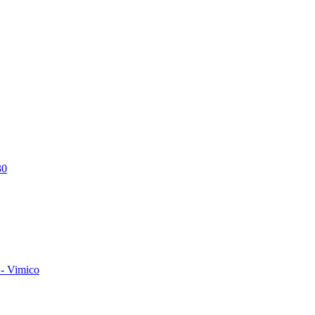
30
- Vimico