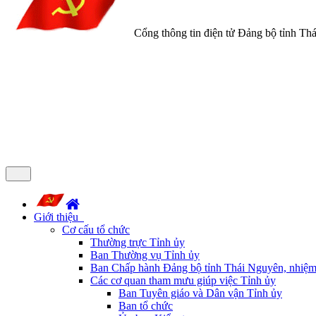
Cổng thông tin điện tử Đảng bộ tỉnh Th
Giới thiệu
Cơ cấu tổ chức
Thường trực Tỉnh ủy
Ban Thường vụ Tỉnh ủy
Ban Chấp hành Đảng bộ tỉnh Thái Nguyên, nhiệm
Các cơ quan tham mưu giúp việc Tỉnh ủy
Ban Tuyên giáo và Dân vận Tỉnh ủy
Ban tổ chức