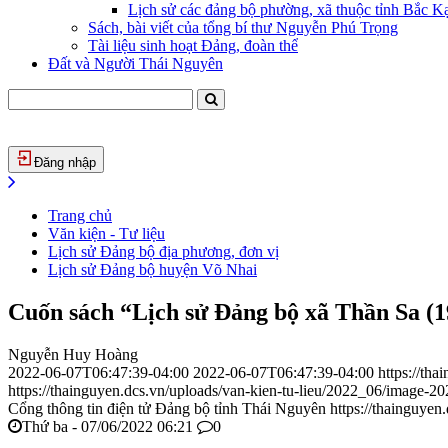
Lịch sử các đảng bộ phường, xã thuộc tỉnh Bắc Kạ
Sách, bài viết của tổng bí thư Nguyễn Phú Trọng
Tài liệu sinh hoạt Đảng, đoàn thể
Đất và Người Thái Nguyên
Đăng nhập
Trang chủ
Văn kiện - Tư liệu
Lịch sử Đảng bộ địa phương, đơn vị
Lịch sử Đảng bộ huyện Võ Nhai
Cuốn sách “Lịch sử Đảng bộ xã Thần Sa (1
Nguyễn Huy Hoàng
2022-06-07T06:47:39-04:00
2022-06-07T06:47:39-04:00
https://th
https://thainguyen.dcs.vn/uploads/van-kien-tu-lieu/2022_06/image-
Cổng thông tin điện tử Đảng bộ tỉnh Thái Nguyên
https://thainguyen
Thứ ba - 07/06/2022 06:21
0