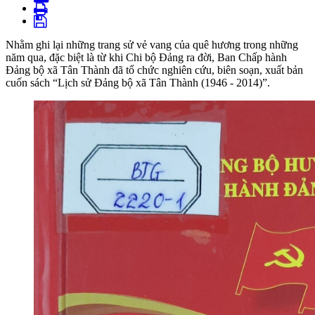
Nhằm ghi lại những trang sử vẻ vang của quê hương trong những
năm qua, đặc biệt là từ khi Chi bộ Đảng ra đời, Ban Chấp hành
Đảng bộ xã Tân Thành đã tổ chức nghiên cứu, biên soạn, xuất bản
cuốn sách “Lịch sử Đảng bộ xã Tân Thành (1946 - 2014)”.