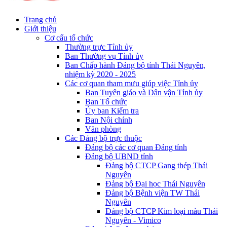
Trang chủ
Giới thiệu
Cơ cấu tổ chức
Thường trực Tỉnh ủy
Ban Thường vụ Tỉnh ủy
Ban Chấp hành Đảng bộ tỉnh Thái Nguyên,
nhiệm kỳ 2020 - 2025
Các cơ quan tham mưu giúp việc Tỉnh ủy
Ban Tuyên giáo và Dân vận Tỉnh ủy
Ban Tổ chức
Ủy ban Kiểm tra
Ban Nội chính
Văn phòng
Các Đảng bộ trực thuộc
Đảng bộ các cơ quan Đảng tỉnh
Đảng bộ UBND tỉnh
Đảng bộ CTCP Gang thép Thái
Nguyên
Đảng bộ Đại học Thái Nguyên
Đảng bộ Bệnh viện TW Thái
Nguyên
Đảng bộ CTCP Kim loại màu Thái
Nguyên - Vimico