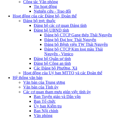
Công tác Văn phòng
Tin hoạt động
Nghiên cứu - Trao đổi
Hoạt động của các Đảng bộ, Đoàn thể
Đảng bộ trực thuộc
Đảng bộ các cơ quan Đảng tỉnh
Đảng bộ UBND tỉnh
Đảng bộ CTCP Gang thép Thái Nguyên
Đảng bộ Đại học Thái Nguyên
Đảng bộ Bệnh viện TW Thái Nguyên
Đảng bộ CTCP Kim loại màu Thái
Nguyên - Vimico
Đảng bộ Quân sự tỉnh
Đảng bộ Công an tỉnh
Các Đảng bộ Phường, Xã
Hoạt động của Uỷ ban MTTQ và các Đoàn thể
Hệ thống văn bản
Văn bản của Trung ương
Văn bản của Tỉnh ủy
Các cơ quan tham mưu giúp việc tỉnh ủy
Ban Tuyên giáo và Dân vận
Ban Tổ chức
Ủy ban Kiểm tra
Ban Nội chính
Văn phòng