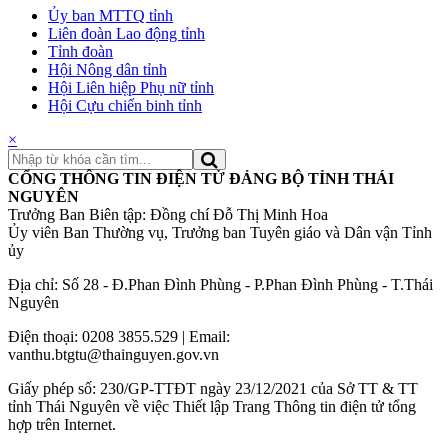
Ủy ban MTTQ tỉnh
Liên đoàn Lao động tỉnh
Tỉnh đoàn
Hội Nông dân tỉnh
Hội Liên hiệp Phụ nữ tỉnh
Hội Cựu chiến binh tỉnh
×
CỔNG THÔNG TIN ĐIỆN TỬ ĐẢNG BỘ TỈNH THÁI
NGUYÊN
Trưởng Ban Biên tập: Đồng chí Đỗ Thị Minh Hoa
Ủy viên Ban Thường vụ, Trưởng ban Tuyên giáo và Dân vận Tỉnh
ủy
Địa chỉ: Số 28 - Đ.Phan Đình Phùng - P.Phan Đình Phùng - T.Thái
Nguyên
Điện thoại: 0208 3855.529 | Email:
vanthu.btgtu@thainguyen.gov.vn
Giấy phép số: 230/GP-TTĐT ngày 23/12/2021 của Sở TT & TT
tỉnh Thái Nguyên về việc Thiết lập Trang Thông tin điện tử tổng
hợp trên Internet.