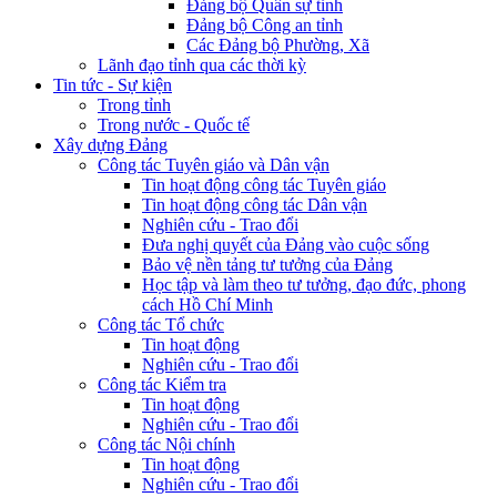
Đảng bộ Quân sự tỉnh
Đảng bộ Công an tỉnh
Các Đảng bộ Phường, Xã
Lãnh đạo tỉnh qua các thời kỳ
Tin tức - Sự kiện
Trong tỉnh
Trong nước - Quốc tế
Xây dựng Đảng
Công tác Tuyên giáo và Dân vận
Tin hoạt động công tác Tuyên giáo
Tin hoạt động công tác Dân vận
Nghiên cứu - Trao đổi
Đưa nghị quyết của Đảng vào cuộc sống
Bảo vệ nền tảng tư tưởng của Đảng
Học tập và làm theo tư tưởng, đạo đức, phong
cách Hồ Chí Minh
Công tác Tổ chức
Tin hoạt động
Nghiên cứu - Trao đổi
Công tác Kiểm tra
Tin hoạt động
Nghiên cứu - Trao đổi
Công tác Nội chính
Tin hoạt động
Nghiên cứu - Trao đổi