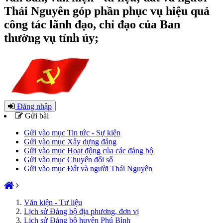
Thái Nguyên góp phần phục vụ hiệu quả
công tác lãnh đạo, chỉ đạo của Ban
thường vụ tỉnh ủy;
Đăng nhập
Gửi bài
Gửi vào mục Tin tức - Sự kiện
Gửi vào mục Xây dựng đảng
Gửi vào mục Hoạt động của các đảng bộ
Gửi vào mục Chuyển đổi số
Gửi vào mục Đất và người Thái Nguyên
Văn kiện - Tư liệu
Lịch sử Đảng bộ địa phương, đơn vị
Lịch sử Đảng bộ huyện Phú Bình