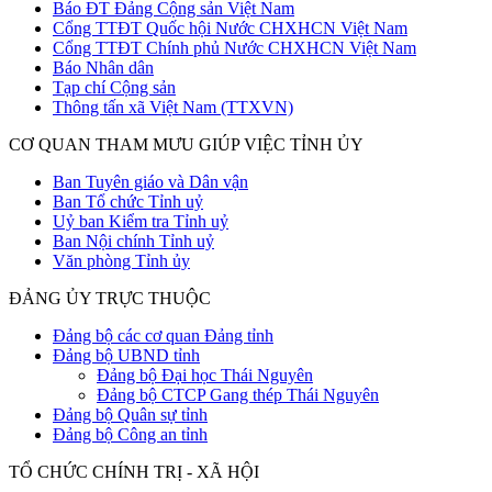
Báo ĐT Đảng Cộng sản Việt Nam
Cổng TTĐT Quốc hội Nước CHXHCN Việt Nam
Cổng TTĐT Chính phủ Nước CHXHCN Việt Nam
Báo Nhân dân
Tạp chí Cộng sản
Thông tấn xã Việt Nam (TTXVN)
CƠ QUAN THAM MƯU GIÚP VIỆC TỈNH ỦY
Ban Tuyên giáo và Dân vận
Ban Tổ chức Tỉnh uỷ
Uỷ ban Kiểm tra Tỉnh uỷ
Ban Nội chính Tỉnh uỷ
Văn phòng Tỉnh ủy
ĐẢNG ỦY TRỰC THUỘC
Đảng bộ các cơ quan Đảng tỉnh
Đảng bộ UBND tỉnh
Đảng bộ Đại học Thái Nguyên
Đảng bộ CTCP Gang thép Thái Nguyên
Đảng bộ Quân sự tỉnh
Đảng bộ Công an tỉnh
TỔ CHỨC CHÍNH TRỊ - XÃ HỘI