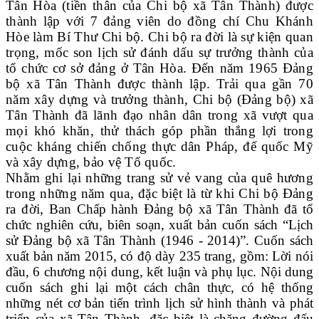
Tân Hòa (tiền thân của Chi bộ xã Tân Thành) được
thành lập với 7 đảng viên do đồng chí Chu Khánh
Hòe làm Bí Thư Chi bộ. Chi bộ ra đời là sự kiện quan
trọng, mốc son lịch sử đánh dấu sự trưởng thành của
tổ chức cơ sở đảng ở Tân Hòa. Đến năm 1965 Đảng
bộ xã Tân Thành được thành lập. Trải qua gần 70
năm xây dựng và trưởng thành, Chi bộ (Đảng bộ) xã
Tân Thành đã lãnh đạo nhân dân trong xã vượt qua
mọi khó khăn, thử thách góp phần thắng lợi trong
cuộc kháng chiến chống thực dân Pháp, đế quốc Mỹ
và xây dựng, bảo vệ Tổ quốc.
Nhằm ghi lại những trang sử vẻ vang của quê hương
trong những năm qua, đặc biệt là từ khi Chi bộ Đảng
ra đời,
Ban Chấp hành Đảng bộ xã Tân Thành đã tổ
chức nghiên cứu, biên soạn, xuất bản cuốn sách “Lịch
sử Đảng bộ xã Tân Thành (1946 - 2014)”. Cuốn sách
xuất bản năm 2015, có độ dày 235 trang, gồm: Lời nói
đầu, 6 chương nội dung, kết luận và phụ lục. Nội dung
cuốn sách ghi lại một cách chân thực, có hệ thống
những nét cơ bản tiến trình lịch sử hình thành và phát
triển của xã Tân Thành, đặc biệt là chặng đường đấu