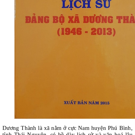
Dương Thành là xã nằm ở cực Nam huyện Phú Bình,
tỉnh Thái Nguyên, có bề dày lịch sử và văn hoá lâu