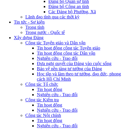
Đảng bộ Quân sự tỉnh
Đảng bộ Công an tỉnh
Các Đảng bộ Phường, Xã
Lãnh đạo tỉnh qua các thời kỳ
Tin tức - Sự kiện
Trong tỉnh
Trong nước - Quốc tế
Xây dựng Đảng
Công tác Tuyên giáo và Dân vận
Tin hoạt động công tác Tuyên giáo
Tin hoạt động công tác Dân vận
Nghiên cứu - Trao đổi
Đưa nghị quyết của Đảng vào cuộc sống
Bảo vệ nền tảng tư tưởng của Đảng
Học tập và làm theo tư tưởng, đạo đức, phong
cách Hồ Chí Minh
Công tác Tổ chức
Tin hoạt động
Nghiên cứu - Trao đổi
Công tác Kiểm tra
Tin hoạt động
Nghiên cứu - Trao đổi
Công tác Nội chính
Tin hoạt động
Nghiên cứu - Trao đổi