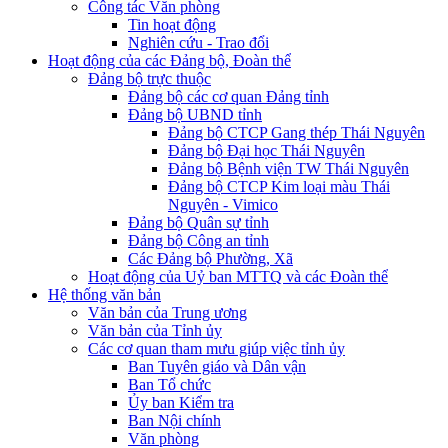
Công tác Văn phòng
Tin hoạt động
Nghiên cứu - Trao đổi
Hoạt động của các Đảng bộ, Đoàn thể
Đảng bộ trực thuộc
Đảng bộ các cơ quan Đảng tỉnh
Đảng bộ UBND tỉnh
Đảng bộ CTCP Gang thép Thái Nguyên
Đảng bộ Đại học Thái Nguyên
Đảng bộ Bệnh viện TW Thái Nguyên
Đảng bộ CTCP Kim loại màu Thái
Nguyên - Vimico
Đảng bộ Quân sự tỉnh
Đảng bộ Công an tỉnh
Các Đảng bộ Phường, Xã
Hoạt động của Uỷ ban MTTQ và các Đoàn thể
Hệ thống văn bản
Văn bản của Trung ương
Văn bản của Tỉnh ủy
Các cơ quan tham mưu giúp việc tỉnh ủy
Ban Tuyên giáo và Dân vận
Ban Tổ chức
Ủy ban Kiểm tra
Ban Nội chính
Văn phòng