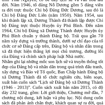
đời. Năm 1946, tổ đảng Nỗ Dương gồm 5 đảng viên
ra đời trực thuộc Chi bộ Đảng Đức Dương, sau đó là
Chi bộ Đảng Đức Liên (năm 1950). Năm 1954, sau
khi thành lập xã, Dương Thành đã thành lập được Chi
bộ Đảng trực thuộc Huyện ủy Phú Bình. Đến năm
1964, Chi bộ Đảng xã Dương Thành được Huyện ủy
Phú Bình chuẩn y thành Đảng bộ. Trải qua gần 70
năm xây dựng và trưởng thành, dưới sự chỉ đạo của tổ
chức cơ sở Đảng cấp trên, Đảng bộ và nhân dân trong
xã đã thực hiện thắng lợi mọi chủ trương, đường lối
của Đảng và chính sách pháp luật Nhà nước.
Nhằm ghi lại những mốc son lịch sử và truyền thống tốt
đẹp của Đảng bộ và nhân dân trong quá trình đấu tranh,
xây dựng và Bảo vệ Tổ quốc, Ban Chấp hành Đảng bộ
xã Dương Thành đã tổ chức nghiên cứu, biên soạn,
xuất bản cuốn sách “Lịch sử Đảng bộ xã Dương Thành
(1946 - 2013)”. Cuốn sách xuất bản năm 2015, có độ
dày 232 trang, gồm: Lời giới thiệu, Chương mở đầu, 7
chương nội dung, kết luận và phụ lục. Nội dung cuốn
sách đã phản ánh chân thực, khách quan sự ra đời, quá