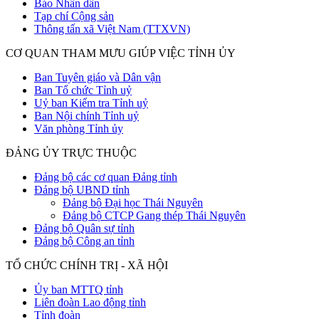
Báo Nhân dân
Tạp chí Cộng sản
Thông tấn xã Việt Nam (TTXVN)
CƠ QUAN THAM MƯU GIÚP VIỆC TỈNH ỦY
Ban Tuyên giáo và Dân vận
Ban Tổ chức Tỉnh uỷ
Uỷ ban Kiểm tra Tỉnh uỷ
Ban Nội chính Tỉnh uỷ
Văn phòng Tỉnh ủy
ĐẢNG ỦY TRỰC THUỘC
Đảng bộ các cơ quan Đảng tỉnh
Đảng bộ UBND tỉnh
Đảng bộ Đại học Thái Nguyên
Đảng bộ CTCP Gang thép Thái Nguyên
Đảng bộ Quân sự tỉnh
Đảng bộ Công an tỉnh
TỔ CHỨC CHÍNH TRỊ - XÃ HỘI
Ủy ban MTTQ tỉnh
Liên đoàn Lao động tỉnh
Tỉnh đoàn