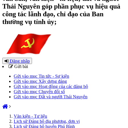
Thái Nguyên góp phần phục vụ hiệu quả
công tác lãnh đạo, chỉ đạo của Ban
thường vụ tỉnh ủy;
Đăng nhập
Gửi bài
Gửi vào mục Tin tức - Sự kiện
Gửi vào mục Xây dựng đảng
Gửi vào mục Hoạt động của các đảng bộ
Gửi vào mục Chuyển đổi số
Gửi vào mục Đất và người Thái Nguyên
Văn kiện - Tư liệu
Lịch sử Đảng bộ địa phương, đơn vị
Lịch sử Đảng bộ huyện Phú Bình