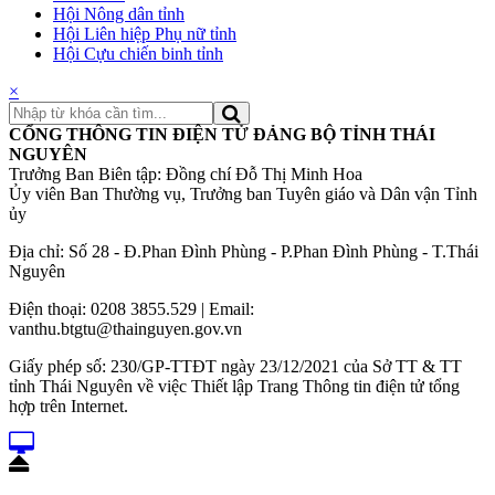
Hội Nông dân tỉnh
Hội Liên hiệp Phụ nữ tỉnh
Hội Cựu chiến binh tỉnh
×
CỔNG THÔNG TIN ĐIỆN TỬ ĐẢNG BỘ TỈNH THÁI
NGUYÊN
Trưởng Ban Biên tập: Đồng chí Đỗ Thị Minh Hoa
Ủy viên Ban Thường vụ, Trưởng ban Tuyên giáo và Dân vận Tỉnh
ủy
Địa chỉ: Số 28 - Đ.Phan Đình Phùng - P.Phan Đình Phùng - T.Thái
Nguyên
Điện thoại: 0208 3855.529 | Email:
vanthu.btgtu@thainguyen.gov.vn
Giấy phép số: 230/GP-TTĐT ngày 23/12/2021 của Sở TT & TT
tỉnh Thái Nguyên về việc Thiết lập Trang Thông tin điện tử tổng
hợp trên Internet.