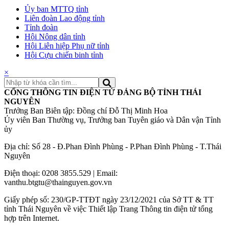
Ủy ban MTTQ tỉnh
Liên đoàn Lao động tỉnh
Tỉnh đoàn
Hội Nông dân tỉnh
Hội Liên hiệp Phụ nữ tỉnh
Hội Cựu chiến binh tỉnh
×
CỔNG THÔNG TIN ĐIỆN TỬ ĐẢNG BỘ TỈNH THÁI
NGUYÊN
Trưởng Ban Biên tập: Đồng chí Đỗ Thị Minh Hoa
Ủy viên Ban Thường vụ, Trưởng ban Tuyên giáo và Dân vận Tỉnh
ủy
Địa chỉ: Số 28 - Đ.Phan Đình Phùng - P.Phan Đình Phùng - T.Thái
Nguyên
Điện thoại: 0208 3855.529 | Email:
vanthu.btgtu@thainguyen.gov.vn
Giấy phép số: 230/GP-TTĐT ngày 23/12/2021 của Sở TT & TT
tỉnh Thái Nguyên về việc Thiết lập Trang Thông tin điện tử tổng
hợp trên Internet.