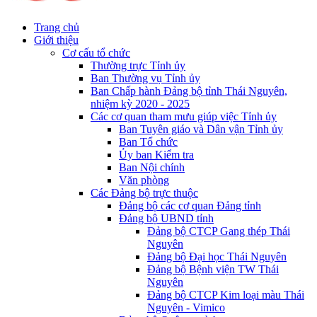
Trang chủ
Giới thiệu
Cơ cấu tổ chức
Thường trực Tỉnh ủy
Ban Thường vụ Tỉnh ủy
Ban Chấp hành Đảng bộ tỉnh Thái Nguyên,
nhiệm kỳ 2020 - 2025
Các cơ quan tham mưu giúp việc Tỉnh ủy
Ban Tuyên giáo và Dân vận Tỉnh ủy
Ban Tổ chức
Ủy ban Kiểm tra
Ban Nội chính
Văn phòng
Các Đảng bộ trực thuộc
Đảng bộ các cơ quan Đảng tỉnh
Đảng bộ UBND tỉnh
Đảng bộ CTCP Gang thép Thái
Nguyên
Đảng bộ Đại học Thái Nguyên
Đảng bộ Bệnh viện TW Thái
Nguyên
Đảng bộ CTCP Kim loại màu Thái
Nguyên - Vimico