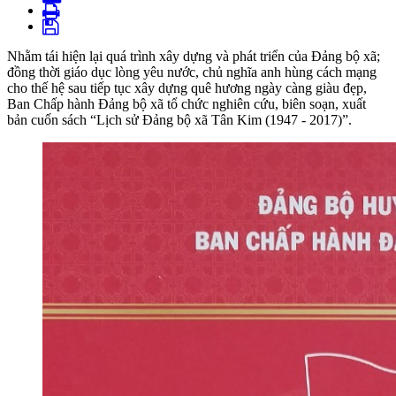
Nhằm tái hiện lại quá trình xây dựng và phát triển của Đảng bộ xã;
đồng thời giáo dục lòng yêu nước, chủ nghĩa anh hùng cách mạng
cho thế hệ sau tiếp tục xây dựng quê hương ngày càng giàu đẹp,
Ban Chấp hành Đảng bộ xã tổ chức nghiên cứu, biên soạn, xuất
bản cuốn sách “Lịch sử Đảng bộ xã Tân Kim (1947 - 2017)”.