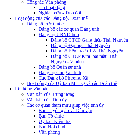
Công tác Văn phòng
Tin hoạt động
Nghiên cứu - Trao đổi
Hoạt động của các Đảng bộ, Đoàn thể
Đảng bộ trực thuộc
Đảng bộ các cơ quan Đảng tỉnh
Đảng bộ UBND tỉnh
Đảng bộ CTCP Gang thép Thái Nguyên
Đảng bộ Đại học Thái Nguyên
Đảng bộ Bệnh viện TW Thái Nguyên
Đảng bộ CTCP Kim loại màu Thái
Nguyên - Vimico
Đảng bộ Quân sự tỉnh
Đảng bộ Công an tỉnh
Các Đảng bộ Phường, Xã
Hoạt động của Uỷ ban MTTQ và các Đoàn thể
Hệ thống văn bản
Văn bản của Trung ương
Văn bản của Tỉnh ủy
Các cơ quan tham mưu giúp việc tỉnh ủy
Ban Tuyên giáo và Dân vận
Ban Tổ chức
Ủy ban Kiểm tra
Ban Nội chính
Văn phòng