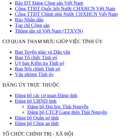
Báo ĐT Đảng Cộng sản Việt Nam
Cổng TTĐT Quốc hội Nước CHXHCN Việt Nam
Cổng TTĐT Chính phủ Nước CHXHCN Việt Nam
Báo Nhân dân
Tạp chí Cộng sản
Thông tấn xã Việt Nam (TTXVN)
CƠ QUAN THAM MƯU GIÚP VIỆC TỈNH ỦY
Ban Tuyên giáo và Dân vận
Ban Tổ chức Tỉnh uỷ
Uỷ ban Kiểm tra Tỉnh uỷ
Ban Nội chính Tỉnh uỷ
Văn phòng Tỉnh ủy
ĐẢNG ỦY TRỰC THUỘC
Đảng bộ các cơ quan Đảng tỉnh
Đảng bộ UBND tỉnh
Đảng bộ Đại học Thái Nguyên
Đảng bộ CTCP Gang thép Thái Nguyên
Đảng bộ Quân sự tỉnh
Đảng bộ Công an tỉnh
TỔ CHỨC CHÍNH TRỊ - XÃ HỘI