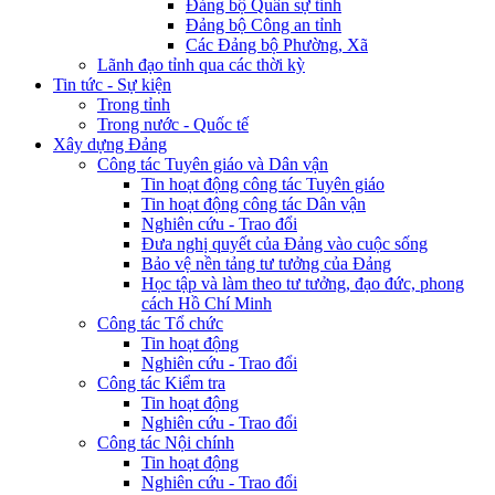
Đảng bộ Quân sự tỉnh
Đảng bộ Công an tỉnh
Các Đảng bộ Phường, Xã
Lãnh đạo tỉnh qua các thời kỳ
Tin tức - Sự kiện
Trong tỉnh
Trong nước - Quốc tế
Xây dựng Đảng
Công tác Tuyên giáo và Dân vận
Tin hoạt động công tác Tuyên giáo
Tin hoạt động công tác Dân vận
Nghiên cứu - Trao đổi
Đưa nghị quyết của Đảng vào cuộc sống
Bảo vệ nền tảng tư tưởng của Đảng
Học tập và làm theo tư tưởng, đạo đức, phong
cách Hồ Chí Minh
Công tác Tổ chức
Tin hoạt động
Nghiên cứu - Trao đổi
Công tác Kiểm tra
Tin hoạt động
Nghiên cứu - Trao đổi
Công tác Nội chính
Tin hoạt động
Nghiên cứu - Trao đổi