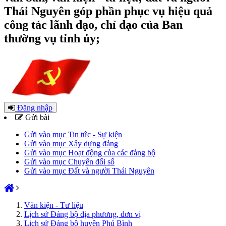
Thái Nguyên góp phần phục vụ hiệu quả
công tác lãnh đạo, chỉ đạo của Ban
thường vụ tỉnh ủy;
Đăng nhập
Gửi bài
Gửi vào mục Tin tức - Sự kiện
Gửi vào mục Xây dựng đảng
Gửi vào mục Hoạt động của các đảng bộ
Gửi vào mục Chuyển đổi số
Gửi vào mục Đất và người Thái Nguyên
Văn kiện - Tư liệu
Lịch sử Đảng bộ địa phương, đơn vị
Lịch sử Đảng bộ huyện Phú Bình