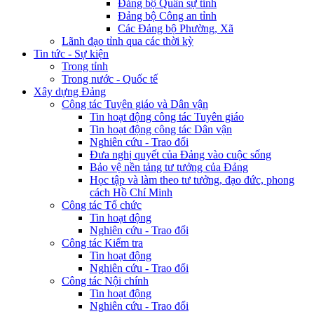
Đảng bộ Quân sự tỉnh
Đảng bộ Công an tỉnh
Các Đảng bộ Phường, Xã
Lãnh đạo tỉnh qua các thời kỳ
Tin tức - Sự kiện
Trong tỉnh
Trong nước - Quốc tế
Xây dựng Đảng
Công tác Tuyên giáo và Dân vận
Tin hoạt động công tác Tuyên giáo
Tin hoạt động công tác Dân vận
Nghiên cứu - Trao đổi
Đưa nghị quyết của Đảng vào cuộc sống
Bảo vệ nền tảng tư tưởng của Đảng
Học tập và làm theo tư tưởng, đạo đức, phong
cách Hồ Chí Minh
Công tác Tổ chức
Tin hoạt động
Nghiên cứu - Trao đổi
Công tác Kiểm tra
Tin hoạt động
Nghiên cứu - Trao đổi
Công tác Nội chính
Tin hoạt động
Nghiên cứu - Trao đổi