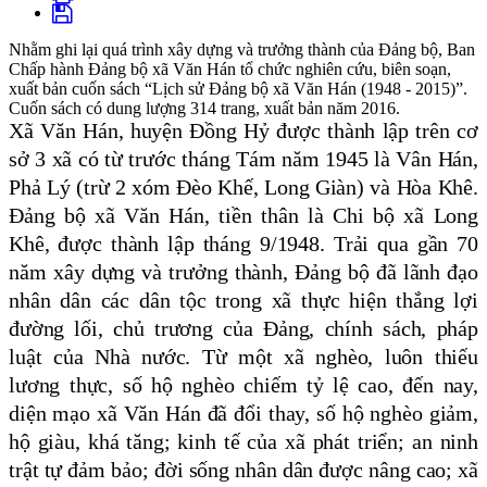
Nhằm ghi lại quá trình xây dựng và trưởng thành của Đảng bộ, Ban
Chấp hành Đảng bộ xã Văn Hán tổ chức nghiên cứu, biên soạn,
xuất bản cuốn sách “Lịch sử Đảng bộ xã Văn Hán (1948 - 2015)”.
Cuốn sách có dung lượng 314 trang, xuất bản năm 2016.
Xã Văn Hán, huyện Đồng Hỷ được thành lập trên cơ
sở 3 xã có từ trước tháng Tám năm 1945 là Vân Hán,
Phả Lý (trừ 2 xóm Đèo Khế, Long Giàn) và Hòa Khê.
Đảng bộ xã Văn Hán, tiền thân là Chi bộ xã Long
Khê, được thành lập tháng 9/1948. Trải qua gần 70
năm xây dựng và trưởng thành, Đảng bộ đã lãnh đạo
nhân dân các dân tộc trong xã thực hiện thắng lợi
đường lối, chủ trương của Đảng, chính sách, pháp
luật của Nhà nước. Từ một xã nghèo, luôn thiếu
lương thực, số hộ nghèo chiếm tỷ lệ cao, đến nay,
diện mạo xã Văn Hán đã đổi thay, số hộ nghèo giảm,
hộ giàu, khá tăng; kinh tế của xã phát triển; an ninh
trật tự đảm bảo; đời sống nhân dân được nâng cao; xã