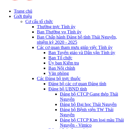
Trang chủ
Giới thiệu
Cơ cấu tổ chức
Thường trực Tỉnh ủy
Ban Thường vụ Tỉnh ủy
Ban Chấp hành Đảng bộ tỉnh Thái Nguyên,
nhiệm kỳ 2020 - 2025
Các cơ quan tham mưu giúp việc Tỉnh ủy
Ban Tuyên giáo và Dân vận Tỉnh ủy
Ban Tổ chức
Ủy ban Kiểm tra
Ban Nội chính
Văn phòng
Các Đảng bộ trực thuộc
Đảng bộ các cơ quan Đảng tỉnh
Đảng bộ UBND tỉnh
Đảng bộ CTCP Gang thép Thái
Nguyên
Đảng bộ Đại học Thái Nguyên
Đảng bộ Bệnh viện TW Thái
Nguyên
Đảng bộ CTCP Kim loại màu Thái
Nguyên - Vimico