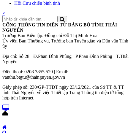
Hội Cựu chiến binh tỉnh
×
CỔNG THÔNG TIN ĐIỆN TỬ ĐẢNG BỘ TỈNH THÁI
NGUYÊN
Trưởng Ban Biên tập: Đồng chí Đỗ Thị Minh Hoa
Ủy viên Ban Thường vụ, Trưởng ban Tuyên giáo và Dân vận Tỉnh
ủy
Địa chỉ: Số 28 - Đ.Phan Đình Phùng - P.Phan Đình Phùng - T.Thái
Nguyên
Điện thoại: 0208 3855.529 | Email:
vanthu.btgtu@thainguyen.gov.vn
Giấy phép số: 230/GP-TTĐT ngày 23/12/2021 của Sở TT & TT
tỉnh Thái Nguyên về việc Thiết lập Trang Thông tin điện tử tổng
hợp trên Internet.