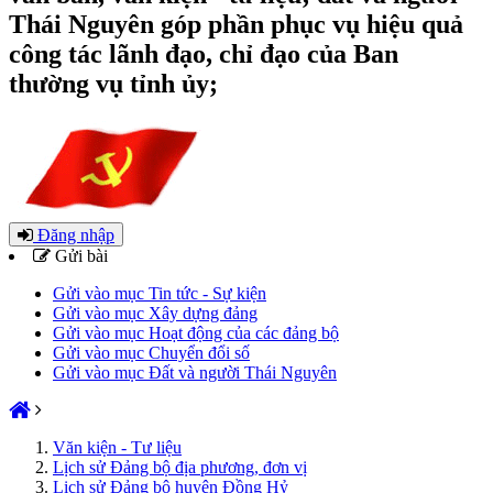
Thái Nguyên góp phần phục vụ hiệu quả
công tác lãnh đạo, chỉ đạo của Ban
thường vụ tỉnh ủy;
Đăng nhập
Gửi bài
Gửi vào mục Tin tức - Sự kiện
Gửi vào mục Xây dựng đảng
Gửi vào mục Hoạt động của các đảng bộ
Gửi vào mục Chuyển đổi số
Gửi vào mục Đất và người Thái Nguyên
Văn kiện - Tư liệu
Lịch sử Đảng bộ địa phương, đơn vị
Lịch sử Đảng bộ huyện Đồng Hỷ