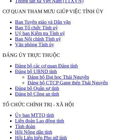
Thông tấn xã Việt Nam (TTXVN)
CƠ QUAN THAM MƯU GIÚP VIỆC TỈNH ỦY
Ban Tuyên giáo và Dân vận
Ban Tổ chức Tỉnh uỷ
Uỷ ban Kiểm tra Tỉnh uỷ
Ban Nội chính Tỉnh uỷ
Văn phòng Tỉnh ủy
ĐẢNG ỦY TRỰC THUỘC
Đảng bộ các cơ quan Đảng tỉnh
Đảng bộ UBND tỉnh
Đảng bộ Đại học Thái Nguyên
Đảng bộ CTCP Gang thép Thái Nguyên
Đảng bộ Quân sự tỉnh
Đảng bộ Công an tỉnh
TỔ CHỨC CHÍNH TRỊ - XÃ HỘI
Ủy ban MTTQ tỉnh
Liên đoàn Lao động tỉnh
Tỉnh đoàn
Hội Nông dân tỉnh
Hội Liên hiệp Phụ nữ tỉnh