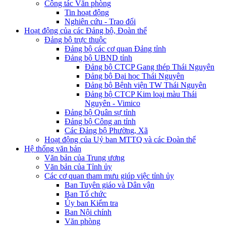
Công tác Văn phòng
Tin hoạt động
Nghiên cứu - Trao đổi
Hoạt động của các Đảng bộ, Đoàn thể
Đảng bộ trực thuộc
Đảng bộ các cơ quan Đảng tỉnh
Đảng bộ UBND tỉnh
Đảng bộ CTCP Gang thép Thái Nguyên
Đảng bộ Đại học Thái Nguyên
Đảng bộ Bệnh viện TW Thái Nguyên
Đảng bộ CTCP Kim loại màu Thái
Nguyên - Vimico
Đảng bộ Quân sự tỉnh
Đảng bộ Công an tỉnh
Các Đảng bộ Phường, Xã
Hoạt động của Uỷ ban MTTQ và các Đoàn thể
Hệ thống văn bản
Văn bản của Trung ương
Văn bản của Tỉnh ủy
Các cơ quan tham mưu giúp việc tỉnh ủy
Ban Tuyên giáo và Dân vận
Ban Tổ chức
Ủy ban Kiểm tra
Ban Nội chính
Văn phòng