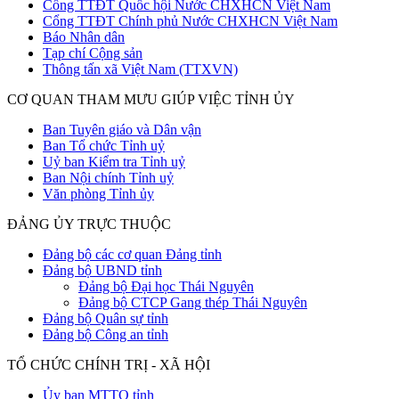
Cổng TTĐT Quốc hội Nước CHXHCN Việt Nam
Cổng TTĐT Chính phủ Nước CHXHCN Việt Nam
Báo Nhân dân
Tạp chí Cộng sản
Thông tấn xã Việt Nam (TTXVN)
CƠ QUAN THAM MƯU GIÚP VIỆC TỈNH ỦY
Ban Tuyên giáo và Dân vận
Ban Tổ chức Tỉnh uỷ
Uỷ ban Kiểm tra Tỉnh uỷ
Ban Nội chính Tỉnh uỷ
Văn phòng Tỉnh ủy
ĐẢNG ỦY TRỰC THUỘC
Đảng bộ các cơ quan Đảng tỉnh
Đảng bộ UBND tỉnh
Đảng bộ Đại học Thái Nguyên
Đảng bộ CTCP Gang thép Thái Nguyên
Đảng bộ Quân sự tỉnh
Đảng bộ Công an tỉnh
TỔ CHỨC CHÍNH TRỊ - XÃ HỘI
Ủy ban MTTQ tỉnh