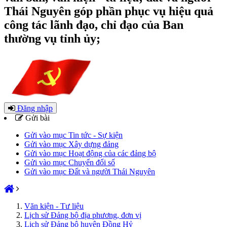
Thái Nguyên góp phần phục vụ hiệu quả
công tác lãnh đạo, chỉ đạo của Ban
thường vụ tỉnh ủy;
Đăng nhập
Gửi bài
Gửi vào mục Tin tức - Sự kiện
Gửi vào mục Xây dựng đảng
Gửi vào mục Hoạt động của các đảng bộ
Gửi vào mục Chuyển đổi số
Gửi vào mục Đất và người Thái Nguyên
Văn kiện - Tư liệu
Lịch sử Đảng bộ địa phương, đơn vị
Lịch sử Đảng bộ huyện Đồng Hỷ