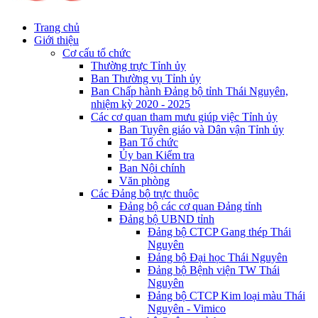
Trang chủ
Giới thiệu
Cơ cấu tổ chức
Thường trực Tỉnh ủy
Ban Thường vụ Tỉnh ủy
Ban Chấp hành Đảng bộ tỉnh Thái Nguyên,
nhiệm kỳ 2020 - 2025
Các cơ quan tham mưu giúp việc Tỉnh ủy
Ban Tuyên giáo và Dân vận Tỉnh ủy
Ban Tổ chức
Ủy ban Kiểm tra
Ban Nội chính
Văn phòng
Các Đảng bộ trực thuộc
Đảng bộ các cơ quan Đảng tỉnh
Đảng bộ UBND tỉnh
Đảng bộ CTCP Gang thép Thái
Nguyên
Đảng bộ Đại học Thái Nguyên
Đảng bộ Bệnh viện TW Thái
Nguyên
Đảng bộ CTCP Kim loại màu Thái
Nguyên - Vimico