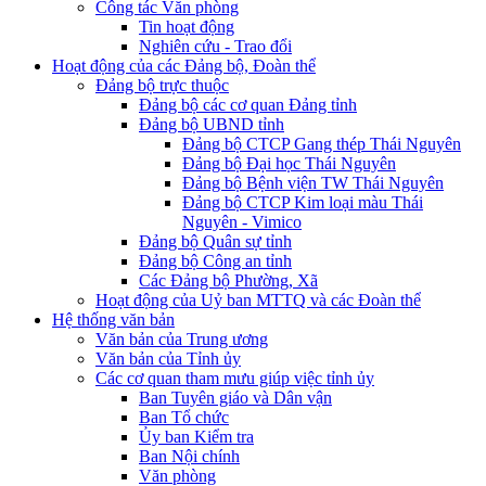
Công tác Văn phòng
Tin hoạt động
Nghiên cứu - Trao đổi
Hoạt động của các Đảng bộ, Đoàn thể
Đảng bộ trực thuộc
Đảng bộ các cơ quan Đảng tỉnh
Đảng bộ UBND tỉnh
Đảng bộ CTCP Gang thép Thái Nguyên
Đảng bộ Đại học Thái Nguyên
Đảng bộ Bệnh viện TW Thái Nguyên
Đảng bộ CTCP Kim loại màu Thái
Nguyên - Vimico
Đảng bộ Quân sự tỉnh
Đảng bộ Công an tỉnh
Các Đảng bộ Phường, Xã
Hoạt động của Uỷ ban MTTQ và các Đoàn thể
Hệ thống văn bản
Văn bản của Trung ương
Văn bản của Tỉnh ủy
Các cơ quan tham mưu giúp việc tỉnh ủy
Ban Tuyên giáo và Dân vận
Ban Tổ chức
Ủy ban Kiểm tra
Ban Nội chính
Văn phòng