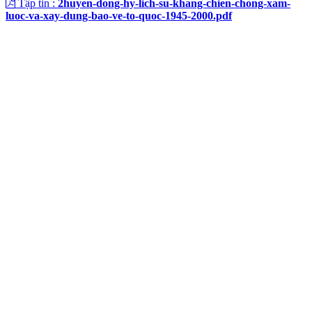
Tập tin :
2huyen-dong-hy-lich-su-khang-chien-chong-xam-
luoc-va-xay-dung-bao-ve-to-quoc-1945-2000.pdf