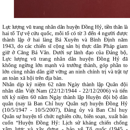
Lực lượng vũ trang nhân dân huyện Đồng Hỷ, tiền thân là
hai tổ Tự vệ cứu quốc, mỗi tổ có từ 3 đến 4 người được
thành lập ở hai làng Bá Xuyên và Bình Định năm
1943, do các chiến sĩ cộng sản bị thực dân Pháp giam
giữ ở Căng Bá Vân. Dưới sự lãnh đạo của Đảng bộ,
Lực lượng vũ trang nhân dân huyện Đồng Hỷ
đã
không ngừng lớn mạnh và trưởng thành, góp phần to
lớn cùng nhân dân giữ vững an ninh chính trị và trật tự
an toàn xã hội trên địa bàn.
Nhân dịp kỷ niệm 62 năm Ngày thành lập Quân đội
nhân dân Việt Nam (22/12/1944 - 22/12/2006) và tiến
tới kỷ niệm 60 năm Ngày thành lập Huyện đội bộ dân
quân (nay là Ban Chỉ huy Quân sự) huyện Đồng Hỷ
(10/5/1947 - 10/5/2007), Đảng ủy và Ban Chỉ huy
Quân sự huyện tổ chức nghiên cứu, biên soạn, xuất bản
cuốn “Huyện Đồng Hỷ: Lịch sử kháng chiến chống
xâm lược và xây dựng - bảo vệ Tổ quốc (1945 -