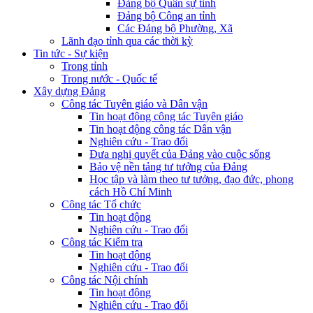
Đảng bộ Quân sự tỉnh
Đảng bộ Công an tỉnh
Các Đảng bộ Phường, Xã
Lãnh đạo tỉnh qua các thời kỳ
Tin tức - Sự kiện
Trong tỉnh
Trong nước - Quốc tế
Xây dựng Đảng
Công tác Tuyên giáo và Dân vận
Tin hoạt động công tác Tuyên giáo
Tin hoạt động công tác Dân vận
Nghiên cứu - Trao đổi
Đưa nghị quyết của Đảng vào cuộc sống
Bảo vệ nền tảng tư tưởng của Đảng
Học tập và làm theo tư tưởng, đạo đức, phong
cách Hồ Chí Minh
Công tác Tổ chức
Tin hoạt động
Nghiên cứu - Trao đổi
Công tác Kiểm tra
Tin hoạt động
Nghiên cứu - Trao đổi
Công tác Nội chính
Tin hoạt động
Nghiên cứu - Trao đổi