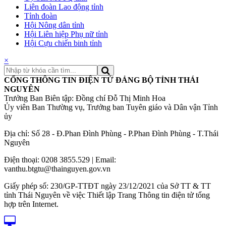
Liên đoàn Lao động tỉnh
Tỉnh đoàn
Hội Nông dân tỉnh
Hội Liên hiệp Phụ nữ tỉnh
Hội Cựu chiến binh tỉnh
×
CỔNG THÔNG TIN ĐIỆN TỬ ĐẢNG BỘ TỈNH THÁI
NGUYÊN
Trưởng Ban Biên tập: Đồng chí Đỗ Thị Minh Hoa
Ủy viên Ban Thường vụ, Trưởng ban Tuyên giáo và Dân vận Tỉnh
ủy
Địa chỉ: Số 28 - Đ.Phan Đình Phùng - P.Phan Đình Phùng - T.Thái
Nguyên
Điện thoại: 0208 3855.529 | Email:
vanthu.btgtu@thainguyen.gov.vn
Giấy phép số: 230/GP-TTĐT ngày 23/12/2021 của Sở TT & TT
tỉnh Thái Nguyên về việc Thiết lập Trang Thông tin điện tử tổng
hợp trên Internet.