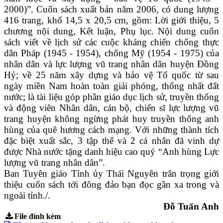
2000)”. Cuốn sách xuất bản năm 2006, có dung lượng
416 trang, khổ 14,5 x 20,5 cm, gồm: Lời giới thiệu, 5
chương nội dung, Kết luận, Phụ lục. Nội dung cuốn
sách viết về lịch sử các cuộc kháng chiến chống thực
dân Pháp (1945 - 1954), chống Mỹ (1954 - 1975) của
nhân dân và lực lượng vũ trang nhân dân huyện Đồng
Hỷ; về 25 năm xây dựng và bảo vệ Tổ quốc từ sau
ngày miền Nam hoàn toàn giải phóng, thống nhất đất
nước; là tài liệu góp phần giáo dục lịch sử, truyền thống
và động viên Nhân dân, cán bộ, chiến sĩ lực lượng vũ
trang huyện không ngừng phát huy truyền thống anh
hùng của quê hương cách mạng. Với những thành tích
đặc biệt xuất sắc, 3 tập thể và 2 cá nhân đã vinh dự
được Nhà nước tặng danh hiệu cao quý “Anh hùng Lực
lượng vũ trang nhân dân”.
Ban Tuyên giáo Tỉnh ủy Thái Nguyên trân trọng giới
thiệu cuốn sách tới đông đảo bạn đọc gần xa trong và
ngoài tỉnh./.
Đỗ Tuấn Anh
File đính kèm