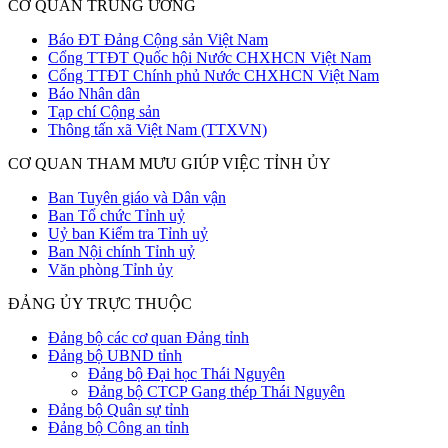
CƠ QUAN TRUNG ƯƠNG
Báo ĐT Đảng Cộng sản Việt Nam
Cổng TTĐT Quốc hội Nước CHXHCN Việt Nam
Cổng TTĐT Chính phủ Nước CHXHCN Việt Nam
Báo Nhân dân
Tạp chí Cộng sản
Thông tấn xã Việt Nam (TTXVN)
CƠ QUAN THAM MƯU GIÚP VIỆC TỈNH ỦY
Ban Tuyên giáo và Dân vận
Ban Tổ chức Tỉnh uỷ
Uỷ ban Kiểm tra Tỉnh uỷ
Ban Nội chính Tỉnh uỷ
Văn phòng Tỉnh ủy
ĐẢNG ỦY TRỰC THUỘC
Đảng bộ các cơ quan Đảng tỉnh
Đảng bộ UBND tỉnh
Đảng bộ Đại học Thái Nguyên
Đảng bộ CTCP Gang thép Thái Nguyên
Đảng bộ Quân sự tỉnh
Đảng bộ Công an tỉnh