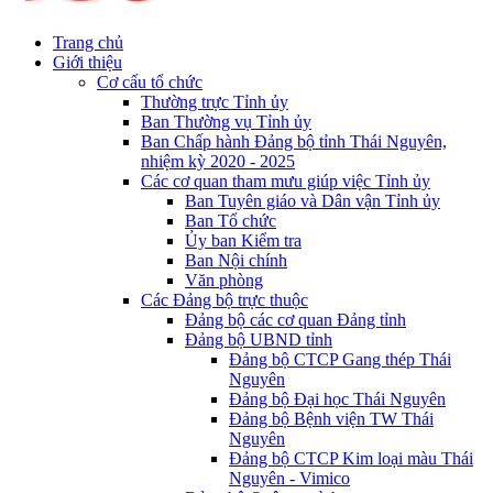
Trang chủ
Giới thiệu
Cơ cấu tổ chức
Thường trực Tỉnh ủy
Ban Thường vụ Tỉnh ủy
Ban Chấp hành Đảng bộ tỉnh Thái Nguyên,
nhiệm kỳ 2020 - 2025
Các cơ quan tham mưu giúp việc Tỉnh ủy
Ban Tuyên giáo và Dân vận Tỉnh ủy
Ban Tổ chức
Ủy ban Kiểm tra
Ban Nội chính
Văn phòng
Các Đảng bộ trực thuộc
Đảng bộ các cơ quan Đảng tỉnh
Đảng bộ UBND tỉnh
Đảng bộ CTCP Gang thép Thái
Nguyên
Đảng bộ Đại học Thái Nguyên
Đảng bộ Bệnh viện TW Thái
Nguyên
Đảng bộ CTCP Kim loại màu Thái
Nguyên - Vimico