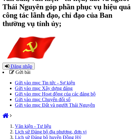
Thái Nguyên góp phần phục vụ hiệu quả
công tác lãnh đạo, chỉ đạo của Ban
thường vụ tỉnh ủy;
Đăng nhập
Gửi bài
Gửi vào mục Tin tức - Sự kiện
Gửi vào mục Xây dựng đảng
Gửi vào mục Hoạt động của các đảng bộ
Gửi vào mục Chuyển đổi số
Gửi vào mục Đất và người Thái Nguyên
Văn kiện - Tư liệu
Lịch sử Đảng bộ địa phương, đơn vị
Lịch sử Đảng bộ huyện Đồng Hỷ