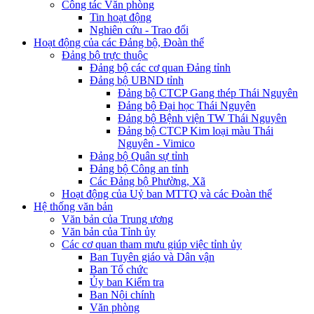
Công tác Văn phòng
Tin hoạt động
Nghiên cứu - Trao đổi
Hoạt động của các Đảng bộ, Đoàn thể
Đảng bộ trực thuộc
Đảng bộ các cơ quan Đảng tỉnh
Đảng bộ UBND tỉnh
Đảng bộ CTCP Gang thép Thái Nguyên
Đảng bộ Đại học Thái Nguyên
Đảng bộ Bệnh viện TW Thái Nguyên
Đảng bộ CTCP Kim loại màu Thái
Nguyên - Vimico
Đảng bộ Quân sự tỉnh
Đảng bộ Công an tỉnh
Các Đảng bộ Phường, Xã
Hoạt động của Uỷ ban MTTQ và các Đoàn thể
Hệ thống văn bản
Văn bản của Trung ương
Văn bản của Tỉnh ủy
Các cơ quan tham mưu giúp việc tỉnh ủy
Ban Tuyên giáo và Dân vận
Ban Tổ chức
Ủy ban Kiểm tra
Ban Nội chính
Văn phòng