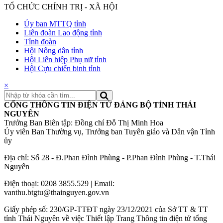
TỔ CHỨC CHÍNH TRỊ - XÃ HỘI
Ủy ban MTTQ tỉnh
Liên đoàn Lao động tỉnh
Tỉnh đoàn
Hội Nông dân tỉnh
Hội Liên hiệp Phụ nữ tỉnh
Hội Cựu chiến binh tỉnh
×
CỔNG THÔNG TIN ĐIỆN TỬ ĐẢNG BỘ TỈNH THÁI
NGUYÊN
Trưởng Ban Biên tập: Đồng chí Đỗ Thị Minh Hoa
Ủy viên Ban Thường vụ, Trưởng ban Tuyên giáo và Dân vận Tỉnh
ủy
Địa chỉ: Số 28 - Đ.Phan Đình Phùng - P.Phan Đình Phùng - T.Thái
Nguyên
Điện thoại: 0208 3855.529 | Email:
vanthu.btgtu@thainguyen.gov.vn
Giấy phép số: 230/GP-TTĐT ngày 23/12/2021 của Sở TT & TT
tỉnh Thái Nguyên về việc Thiết lập Trang Thông tin điện tử tổng