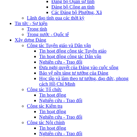
Đảng bộ Quân sự tỉnh
Đảng bộ Công an tỉnh
Các Đảng bộ Phường, Xã
Lãnh đạo tỉnh qua các thời kỳ
Tin tức - Sự kiện
Trong tỉnh
Trong nước - Quốc tế
Xây dựng Đảng
Công tác Tuyên giáo và Dân vận
Tin hoạt động công tác Tuyên giáo
Tin hoạt động công tác Dân vận
Nghiên cứu - Trao đổi
Đưa nghị quyết của Đảng vào cuộc sống
Bảo vệ nền tảng tư tưởng của Đảng
Học tập và làm theo tư tưởng, đạo đức, phong
cách Hồ Chí Minh
Công tác Tổ chức
Tin hoạt động
Nghiên cứu - Trao đổi
Công tác Kiểm tra
Tin hoạt động
Nghiên cứu - Trao đổi
Công tác Nội chính
Tin hoạt động
Nghiên cứu - Trao đổi