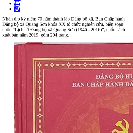
Nhân dịp kỷ niệm 70 năm thành lập Đảng bộ xã, Ban Chấp hành
Đảng bộ xã Quang Sơn khóa XX tổ chức nghiên cứu, biên soạn
cuốn “Lịch sử Đảng bộ xã Quang Sơn (1946 - 2016)”, cuốn sách
xuất bản năm 2019, gồm 294 trang.