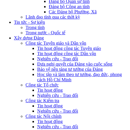
Đảng bộ Quân sự tỉnh
Đảng bộ Công an tỉnh
Các Đảng bộ Phường, Xã
Lãnh đạo tỉnh qua các thời kỳ
Tin tức - Sự kiện
Trong tỉnh
Trong nước - Quốc tế
Xây dựng Đảng
Công tác Tuyên giáo và Dân vận
Tin hoạt động công tác Tuyên giáo
Tin hoạt động công tác Dân vận
Nghiên cứu - Trao đổi
Đưa nghị quyết của Đảng vào cuộc sống
Bảo vệ nền tảng tư tưởng của Đảng
Học tập và làm theo tư tưởng, đạo đức, phong
cách Hồ Chí Minh
Công tác Tổ chức
Tin hoạt động
Nghiên cứu - Trao đổi
Công tác Kiểm tra
Tin hoạt động
Nghiên cứu - Trao đổi
Công tác Nội chính
Tin hoạt động
Nghiên cứu - Trao đổi