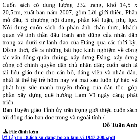
Cuốn sách có dung lượng 232 trang, khổ 14,5 x
20,5cm, xuất bản năm 2007, gồm Lời giới thiệu, Phần
mở đầu, 5 chương nội dung, phần k
ết luận, phụ lục.
Nội dung cuốn sách đã phản ánh chân thực, khách
quan về tinh thần đấu tranh anh dũng của nhân dân
trong xã dưới sự lãnh đạo của Đảng qua các thời kỳ.
Đồng thời, đề ra những bài học kinh nghiệm về công
tác vận động quần chúng, xây dựng Đảng, xây dựng
củng cố chính quyền dân chủ nhân dân; cuốn sách là
tài liệu giáo dục cho cán bộ, đảng viên và nhân dân,
nhất là thế hệ trẻ hôm nay và mai sau luôn tự hào và
phát huy sức mạnh truyền thống của dân tộc, góp
phần xây dựng quê hương Lam Vĩ ngày càng phát
triển.
Ban Tuyên giáo Tỉnh ủy trân trọng giới thiệu cuốn sách
tới đông đảo bạn đọc trong và ngoài tỉnh./.
Đỗ Tuấn Anh
File đính kèm
Tập tin :
8.lich-su-dang-bo-xa-lam-vi-1947-2005.pdf