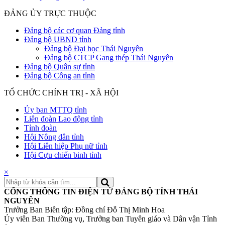
ĐẢNG ỦY TRỰC THUỘC
Đảng bộ các cơ quan Đảng tỉnh
Đảng bộ UBND tỉnh
Đảng bộ Đại học Thái Nguyên
Đảng bộ CTCP Gang thép Thái Nguyên
Đảng bộ Quân sự tỉnh
Đảng bộ Công an tỉnh
TỔ CHỨC CHÍNH TRỊ - XÃ HỘI
Ủy ban MTTQ tỉnh
Liên đoàn Lao động tỉnh
Tỉnh đoàn
Hội Nông dân tỉnh
Hội Liên hiệp Phụ nữ tỉnh
Hội Cựu chiến binh tỉnh
×
CỔNG THÔNG TIN ĐIỆN TỬ ĐẢNG BỘ TỈNH THÁI
NGUYÊN
Trưởng Ban Biên tập: Đồng chí Đỗ Thị Minh Hoa
Ủy viên Ban Thường vụ, Trưởng ban Tuyên giáo và Dân vận Tỉnh