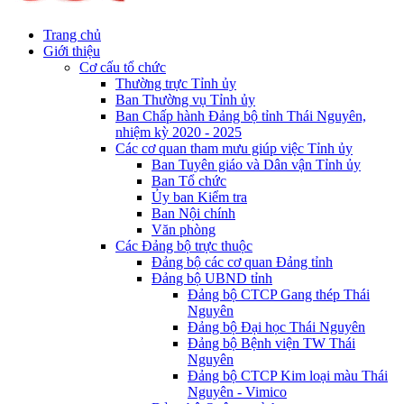
Trang chủ
Giới thiệu
Cơ cấu tổ chức
Thường trực Tỉnh ủy
Ban Thường vụ Tỉnh ủy
Ban Chấp hành Đảng bộ tỉnh Thái Nguyên,
nhiệm kỳ 2020 - 2025
Các cơ quan tham mưu giúp việc Tỉnh ủy
Ban Tuyên giáo và Dân vận Tỉnh ủy
Ban Tổ chức
Ủy ban Kiểm tra
Ban Nội chính
Văn phòng
Các Đảng bộ trực thuộc
Đảng bộ các cơ quan Đảng tỉnh
Đảng bộ UBND tỉnh
Đảng bộ CTCP Gang thép Thái
Nguyên
Đảng bộ Đại học Thái Nguyên
Đảng bộ Bệnh viện TW Thái
Nguyên
Đảng bộ CTCP Kim loại màu Thái
Nguyên - Vimico