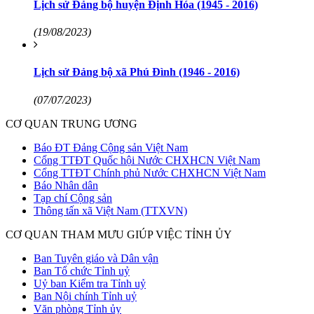
Lịch sử Đảng bộ huyện Định Hóa (1945 - 2016)
(19/08/2023)
Lịch sử Đảng bộ xã Phú Đình (1946 - 2016)
(07/07/2023)
CƠ QUAN TRUNG ƯƠNG
Báo ĐT Đảng Cộng sản Việt Nam
Cổng TTĐT Quốc hội Nước CHXHCN Việt Nam
Cổng TTĐT Chính phủ Nước CHXHCN Việt Nam
Báo Nhân dân
Tạp chí Cộng sản
Thông tấn xã Việt Nam (TTXVN)
CƠ QUAN THAM MƯU GIÚP VIỆC TỈNH ỦY
Ban Tuyên giáo và Dân vận
Ban Tổ chức Tỉnh uỷ
Uỷ ban Kiểm tra Tỉnh uỷ
Ban Nội chính Tỉnh uỷ
Văn phòng Tỉnh ủy