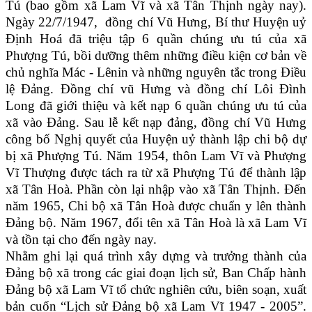
Tú (bao gồm xã Lam Vĩ và xã Tân Thịnh ngày nay).
Ngày 22/7/1947, đồng chí Vũ Hưng, Bí thư Huyện uỷ
Định Hoá đã triệu tập 6 quần chúng ưu tú của xã
Phượng Tú, bồi dưỡng thêm những điều kiện cơ bản về
chủ nghĩa Mác - Lênin và những nguyên tắc trong Điều
lệ Đảng. Đồng chí vũ Hưng và đồng chí Lôi Đình
Long đã giới thiệu và kết nạp 6 quần chúng ưu tú của
xã vào Đảng. Sau lễ kết nạp đảng, đồng chí Vũ Hưng
công bố Nghị quyết của Huyện uỷ thành lập chi bộ dự
bị xã Phượng Tú. Năm 1954, thôn Lam Vĩ và Phượng
Vĩ Thượng được tách ra từ xã Phượng Tú để thành lập
xã Tân Hoà. Phần còn lại nhập vào xã Tân Thịnh. Đến
năm 1965, Chi bộ xã Tân Hoà được chuẩn y lên thành
Đảng bộ. Năm 1967, đổi tên xã Tân Hoà là xã Lam Vĩ
và tồn tại cho đến ngày nay.
Nhằm ghi lại quá trình xây dựng và trưởng thành của
Đảng bộ xã trong các giai đoạn lịch sử, Ban Chấp hành
Đảng bộ xã Lam Vĩ tổ chức nghiên cứu, biên soạn, xuất
bản cuốn “Lịch sử Đảng bộ xã Lam Vĩ 1947 - 2005”.