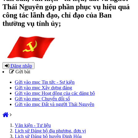
Thái Nguyên góp phần phục vụ hiệu quả
công tác lãnh đạo, chỉ đạo của Ban
thường vụ tỉnh ủy;
Đăng nhập
Gửi bài
Gửi vào mục Tin tức - Sự kiện
Gửi vào mục Xây dựng đảng
Gửi vào mục Hoạt động của các đảng bộ
Gửi vào mục Chuyển đổi số
Gửi vào mục Đất và người Thái Nguyên
Văn kiện - Tư liệu
Lịch sử Đảng bộ địa phương, đơn vị
Lịch sử Đảng bộ huyện Định Hóa