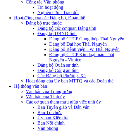
Công tác Văn phòng
Tin hoạt động
Nghiên cứu - Trao đổi
Hoạt động của các Đảng bộ, Đoàn thể
Đảng bộ trực thuộc
Đảng bộ các cơ quan Đảng tỉnh
Đảng bộ UBND tỉnh
Đảng bộ CTCP Gang thép Thái Nguyên
Đảng bộ Đại học Thái Nguyên
Đảng bộ Bệnh viện TW Thái Nguyên
Đảng bộ CTCP Kim loại màu Thái
Nguyên - Vimico
Đảng bộ Quân sự tỉnh
Đảng bộ Công an tỉnh
Các Đảng bộ Phường, Xã
Hoạt động của Uỷ ban MTTQ và các Đoàn thể
Hệ thống văn bản
Văn bản của Trung ương
Văn bản của Tỉnh ủy
Các cơ quan tham mưu giúp việc tỉnh ủy
Ban Tuyên giáo và Dân vận
Ban Tổ chức
Ủy ban Kiểm tra
Ban Nội chính
Văn phòng