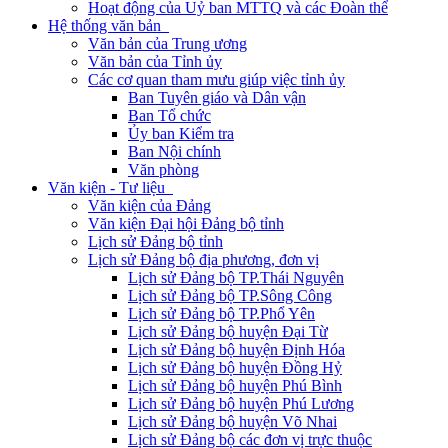
Hoạt động của Uỷ ban MTTQ và các Đoàn thể
Hệ thống văn bản
Văn bản của Trung ương
Văn bản của Tỉnh ủy
Các cơ quan tham mưu giúp việc tỉnh ủy
Ban Tuyên giáo và Dân vận
Ban Tổ chức
Ủy ban Kiểm tra
Ban Nội chính
Văn phòng
Văn kiện - Tư liệu
Văn kiện của Đảng
Văn kiện Đại hội Đảng bộ tỉnh
Lịch sử Đảng bộ tỉnh
Lịch sử Đảng bộ địa phương, đơn vị
Lịch sử Đảng bộ TP.Thái Nguyên
Lịch sử Đảng bộ TP.Sông Công
Lịch sử Đảng bộ TP.Phổ Yên
Lịch sử Đảng bộ huyện Đại Từ
Lịch sử Đảng bộ huyện Định Hóa
Lịch sử Đảng bộ huyện Đồng Hỷ
Lịch sử Đảng bộ huyện Phú Bình
Lịch sử Đảng bộ huyện Phú Lương
Lịch sử Đảng bộ huyện Võ Nhai
Lịch sử Đảng bộ các đơn vị trực thuộc