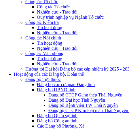
Công tác Tổ chức
Công tác Tổ chức
Nghiên cứu - Trao đổi
Quy trình nghiệp vụ Ngành Tổ chức
Công tác Kiểm tra
Tin hoạt động
Nghiên cứu - Trao đổi
Công tác Nội chính
Tin hoạt động
Nghiên cứu - Trao đổi
Công tác Văn phòng
Tin hoạt động
Nghiên cứu - Trao đổi
Hướng tới Đại hội Đảng bộ các cấp nhiệm kỳ 2025 - 20
Hoạt động của các Đảng bộ, Đoàn thể
Đảng bộ trực thuộc
Đảng bộ các cơ quan Đảng tỉnh
Đảng bộ UBND tỉnh
Đảng bộ CTCP Gang thép Thái Nguyên
Đảng bộ Đại học Thái Nguyên
Đảng bộ Bệnh viện TW Thái Nguyên
Đảng bộ CTCP Kim loại màu Thái Nguyên 
Đảng bộ Quân sự tỉnh
Đảng bộ Công an tỉnh
Các Đảng bộ Phường, Xã