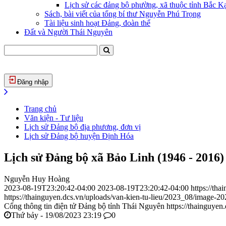
Lịch sử các đảng bộ phường, xã thuộc tỉnh Bắc Kạ
Sách, bài viết của tổng bí thư Nguyễn Phú Trọng
Tài liệu sinh hoạt Đảng, đoàn thể
Đất và Người Thái Nguyên
Đăng nhập
Trang chủ
Văn kiện - Tư liệu
Lịch sử Đảng bộ địa phương, đơn vị
Lịch sử Đảng bộ huyện Định Hóa
Lịch sử Đảng bộ xã Bảo Linh (1946 - 2016)
Nguyễn Huy Hoàng
2023-08-19T23:20:42-04:00
2023-08-19T23:20:42-04:00
https://th
https://thainguyen.dcs.vn/uploads/van-kien-tu-lieu/2023_08/image-
Cổng thông tin điện tử Đảng bộ tỉnh Thái Nguyên
https://thainguyen
Thứ bảy - 19/08/2023 23:19
0