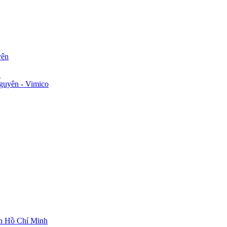
yên
n
guyên - Vimico
ch Hồ Chí Minh