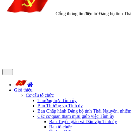
Cổng thông tin điện tử Đảng bộ tỉnh Th
Giới thiệu
Cơ cấu tổ chức
Thường trực Tỉnh ủy
Ban Thường vụ Tỉnh ủy
Ban Chấp hành Đảng bộ tỉnh Thái Nguyên, nhiệm
Các cơ quan tham mưu giúp việc Tỉnh ủy
Ban Tuyên giáo và Dân vận Tỉnh ủy
Ban tổ chức