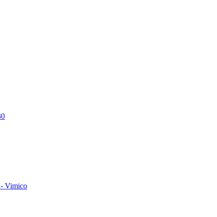
30
- Vimico