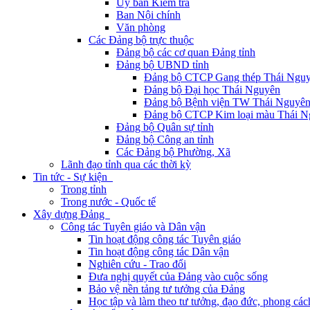
Ủy ban Kiểm tra
Ban Nội chính
Văn phòng
Các Đảng bộ trực thuộc
Đảng bộ các cơ quan Đảng tỉnh
Đảng bộ UBND tỉnh
Đảng bộ CTCP Gang thép Thái Ngu
Đảng bộ Đại học Thái Nguyên
Đảng bộ Bệnh viện TW Thái Nguyê
Đảng bộ CTCP Kim loại màu Thái N
Đảng bộ Quân sự tỉnh
Đảng bộ Công an tỉnh
Các Đảng bộ Phường, Xã
Lãnh đạo tỉnh qua các thời kỳ
Tin tức - Sự kiện
Trong tỉnh
Trong nước - Quốc tế
Xây dựng Đảng
Công tác Tuyên giáo và Dân vận
Tin hoạt động công tác Tuyên giáo
Tin hoạt động công tác Dân vận
Nghiên cứu - Trao đổi
Đưa nghị quyết của Đảng vào cuộc sống
Bảo vệ nền tảng tư tưởng của Đảng
Học tập và làm theo tư tưởng, đạo đức, phong cá