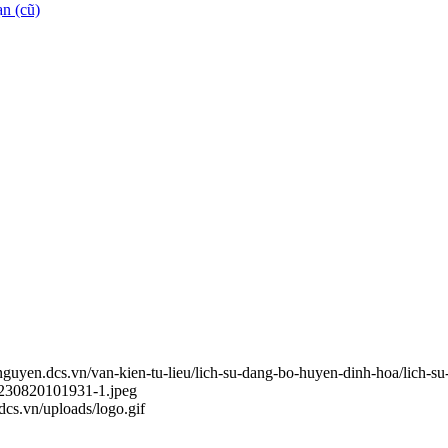
n (cũ)
ainguyen.dcs.vn/van-kien-tu-lieu/lich-su-dang-bo-huyen-dinh-hoa/lich-
20230820101931-1.jpeg
.dcs.vn/uploads/logo.gif