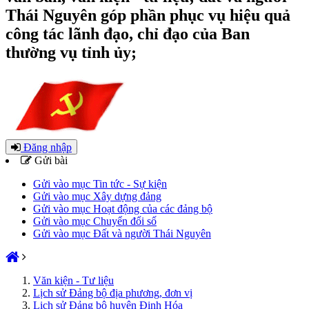
Thái Nguyên góp phần phục vụ hiệu quả
công tác lãnh đạo, chỉ đạo của Ban
thường vụ tỉnh ủy;
Đăng nhập
Gửi bài
Gửi vào mục Tin tức - Sự kiện
Gửi vào mục Xây dựng đảng
Gửi vào mục Hoạt động của các đảng bộ
Gửi vào mục Chuyển đổi số
Gửi vào mục Đất và người Thái Nguyên
Văn kiện - Tư liệu
Lịch sử Đảng bộ địa phương, đơn vị
Lịch sử Đảng bộ huyện Định Hóa