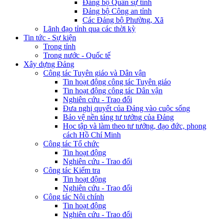
Đảng bộ Quân sự tỉnh
Đảng bộ Công an tỉnh
Các Đảng bộ Phường, Xã
Lãnh đạo tỉnh qua các thời kỳ
Tin tức - Sự kiện
Trong tỉnh
Trong nước - Quốc tế
Xây dựng Đảng
Công tác Tuyên giáo và Dân vận
Tin hoạt động công tác Tuyên giáo
Tin hoạt động công tác Dân vận
Nghiên cứu - Trao đổi
Đưa nghị quyết của Đảng vào cuộc sống
Bảo vệ nền tảng tư tưởng của Đảng
Học tập và làm theo tư tưởng, đạo đức, phong
cách Hồ Chí Minh
Công tác Tổ chức
Tin hoạt động
Nghiên cứu - Trao đổi
Công tác Kiểm tra
Tin hoạt động
Nghiên cứu - Trao đổi
Công tác Nội chính
Tin hoạt động
Nghiên cứu - Trao đổi