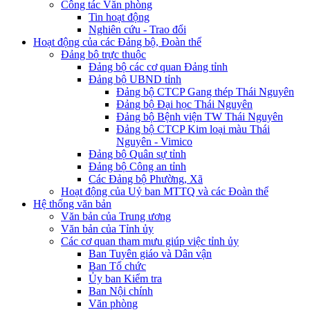
Công tác Văn phòng
Tin hoạt động
Nghiên cứu - Trao đổi
Hoạt động của các Đảng bộ, Đoàn thể
Đảng bộ trực thuộc
Đảng bộ các cơ quan Đảng tỉnh
Đảng bộ UBND tỉnh
Đảng bộ CTCP Gang thép Thái Nguyên
Đảng bộ Đại học Thái Nguyên
Đảng bộ Bệnh viện TW Thái Nguyên
Đảng bộ CTCP Kim loại màu Thái
Nguyên - Vimico
Đảng bộ Quân sự tỉnh
Đảng bộ Công an tỉnh
Các Đảng bộ Phường, Xã
Hoạt động của Uỷ ban MTTQ và các Đoàn thể
Hệ thống văn bản
Văn bản của Trung ương
Văn bản của Tỉnh ủy
Các cơ quan tham mưu giúp việc tỉnh ủy
Ban Tuyên giáo và Dân vận
Ban Tổ chức
Ủy ban Kiểm tra
Ban Nội chính
Văn phòng