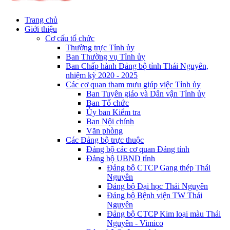
Trang chủ
Giới thiệu
Cơ cấu tổ chức
Thường trực Tỉnh ủy
Ban Thường vụ Tỉnh ủy
Ban Chấp hành Đảng bộ tỉnh Thái Nguyên,
nhiệm kỳ 2020 - 2025
Các cơ quan tham mưu giúp việc Tỉnh ủy
Ban Tuyên giáo và Dân vận Tỉnh ủy
Ban Tổ chức
Ủy ban Kiểm tra
Ban Nội chính
Văn phòng
Các Đảng bộ trực thuộc
Đảng bộ các cơ quan Đảng tỉnh
Đảng bộ UBND tỉnh
Đảng bộ CTCP Gang thép Thái
Nguyên
Đảng bộ Đại học Thái Nguyên
Đảng bộ Bệnh viện TW Thái
Nguyên
Đảng bộ CTCP Kim loại màu Thái
Nguyên - Vimico