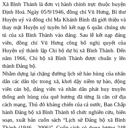
Xã Bình Thành là đơn vị hành chính trực thuộc huyện
Định Hoá. Ngày 05/9/1946, đồng chí Vũ Hưng, Bí thư
Huyện uỷ và đồng chí Ma Khánh Bình đã giới thiệu và
thay mặt Huyện uỷ tuyên bố kết nạp 6 quần chúng ưu
tú của xã Bình Thành vào đảng. Sau lễ kết nạp đảng
viên, đồng chí Vũ Hưng công bố nghị quyết của
Huyện uỷ thành lập Chi bộ dự bị xã Bình Thành. Đến
năm 1966, Chi bộ xã Bình Thành được chuẩn y lên
thành Đảng bộ.
Nhằm dựng lại chặng đường lịch sử hào hùng của nhân
dân các dân tộc trong xã, khơi dậy niềm tự hào, động
viên cán bộ, đảng viên và nhân dân phát huy truyền
thống anh hùng của quê hương đã từng là căn cứ địa
cách mạng, Thủ đô kháng chiến của cả nước, Ban Chấp
hành Đảng bộ xã Bình Thành tổ chức nghiên cứu, biên
soạn, xuất bản cuốn sách “Lịch sử Đảng bộ xã Bình
Thành (1946 - 2006)”. Cuốn sách có dung lượng 248