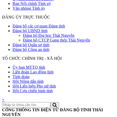
Ban Nội chính Tỉnh uỷ
Văn phòng Tỉnh ủy
ĐẢNG ỦY TRỰC THUỘC
Đảng bộ các cơ quan Đảng tỉnh
Đảng bộ UBND tỉnh
Đảng bộ Đại học Thái Nguyên
Đảng bộ CTCP Gang thép Thái Nguyên
Đảng bộ Quân sự tỉnh
Đảng bộ Công an tỉnh
TỔ CHỨC CHÍNH TRỊ - XÃ HỘI
Ủy ban MTTQ tỉnh
Liên đoàn Lao động tỉnh
Tỉnh đoàn
Hội Nông dân tỉnh
Hội Liên hiệp Phụ nữ tỉnh
Hội Cựu chiến binh tỉnh
×
CỔNG THÔNG TIN ĐIỆN TỬ ĐẢNG BỘ TỈNH THÁI
NGUYÊN