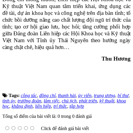
Kỹ thuật Việt Nam quan tâm triển khai, ứng dụng các
đề tài, dự án khoa học và công nghệ trên địa bàn
tỉnh; tổ
chức bồi dưỡng nâng cao chất lượng đội ngũ trí thức của
tỉnh; tạo cơ hội giao lưu, học hỏi; tăng cường phối hợp
giữa Đảng đoàn Liên hiệp các Hội Khoa học và Kỹ thuật
Việt Nam với Tỉnh ủy Thái Nguyên theo hướng ngày
càng chặt chẽ, hiệu quả hơn…
Thu Hương
Tags:
công tác
,
đồng chí
,
thanh hải
,
ủy viên
,
trung ương
,
bí thư
,
tỉnh ủy
,
trưởng đoàn
,
làm việc
,
chủ tịch
,
phát triển
,
kỹ thuật
,
khoa
học
,
khẳng định
,
liên hiệp
,
trí thức
,
tập hợp
Tổng số điểm của bài viết là: 0 trong 0 đánh giá
Click để đánh giá bài viết