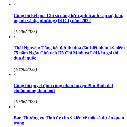
Công bố kết quả Chỉ số năng lực cạnh tranh cấp sở, ban,
ngành và địa phương (DDCI) năm 2022
(12/06/2023)
Thái Nguyên: Tổng kết đợt thi đua đặc biệt nhân kỷ niệm
75 năm Ngày Chủ tịch Hồ Chí Minh ra Lời kêu gọi thi
đua ái quốc
(10/06/2023)
Công bố quyết định công nhận huyện Phú Bình đạt
chuẩn nông thôn mới
(10/06/2023)
Ban Thường vụ Tỉnh ủy cho ý kiến về một số dự án quan
trọng