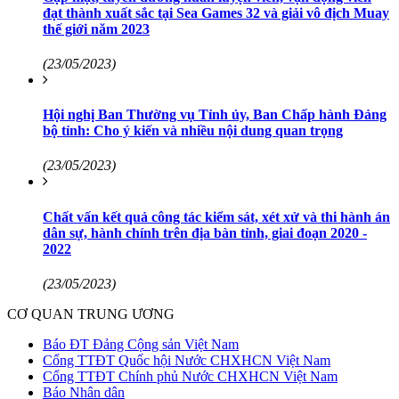
đạt thành xuất sắc tại Sea Games 32 và giải vô địch Muay
thế giới năm 2023
(23/05/2023)
Hội nghị Ban Thường vụ Tỉnh ủy, Ban Chấp hành Đảng
bộ tỉnh: Cho ý kiến và nhiều nội dung quan trọng
(23/05/2023)
Chất vấn kết quả công tác kiểm sát, xét xử và thi hành án
dân sự, hành chính trên địa bàn tỉnh, giai đoạn 2020 -
2022
(23/05/2023)
CƠ QUAN TRUNG ƯƠNG
Báo ĐT Đảng Cộng sản Việt Nam
Cổng TTĐT Quốc hội Nước CHXHCN Việt Nam
Cổng TTĐT Chính phủ Nước CHXHCN Việt Nam
Báo Nhân dân