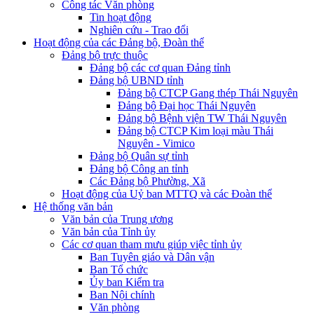
Công tác Văn phòng
Tin hoạt động
Nghiên cứu - Trao đổi
Hoạt động của các Đảng bộ, Đoàn thể
Đảng bộ trực thuộc
Đảng bộ các cơ quan Đảng tỉnh
Đảng bộ UBND tỉnh
Đảng bộ CTCP Gang thép Thái Nguyên
Đảng bộ Đại học Thái Nguyên
Đảng bộ Bệnh viện TW Thái Nguyên
Đảng bộ CTCP Kim loại màu Thái
Nguyên - Vimico
Đảng bộ Quân sự tỉnh
Đảng bộ Công an tỉnh
Các Đảng bộ Phường, Xã
Hoạt động của Uỷ ban MTTQ và các Đoàn thể
Hệ thống văn bản
Văn bản của Trung ương
Văn bản của Tỉnh ủy
Các cơ quan tham mưu giúp việc tỉnh ủy
Ban Tuyên giáo và Dân vận
Ban Tổ chức
Ủy ban Kiểm tra
Ban Nội chính
Văn phòng