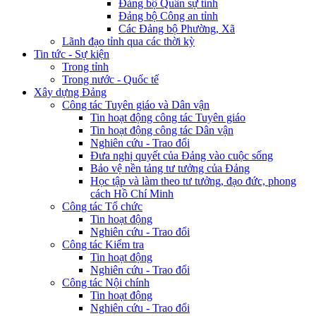
Đảng bộ Quân sự tỉnh
Đảng bộ Công an tỉnh
Các Đảng bộ Phường, Xã
Lãnh đạo tỉnh qua các thời kỳ
Tin tức - Sự kiện
Trong tỉnh
Trong nước - Quốc tế
Xây dựng Đảng
Công tác Tuyên giáo và Dân vận
Tin hoạt động công tác Tuyên giáo
Tin hoạt động công tác Dân vận
Nghiên cứu - Trao đổi
Đưa nghị quyết của Đảng vào cuộc sống
Bảo vệ nền tảng tư tưởng của Đảng
Học tập và làm theo tư tưởng, đạo đức, phong
cách Hồ Chí Minh
Công tác Tổ chức
Tin hoạt động
Nghiên cứu - Trao đổi
Công tác Kiểm tra
Tin hoạt động
Nghiên cứu - Trao đổi
Công tác Nội chính
Tin hoạt động
Nghiên cứu - Trao đổi