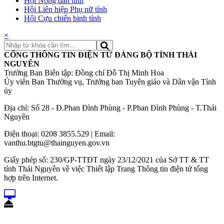
Hội Nông dân tỉnh
Hội Liên hiệp Phụ nữ tỉnh
Hội Cựu chiến binh tỉnh
×
CỔNG THÔNG TIN ĐIỆN TỬ ĐẢNG BỘ TỈNH THÁI
NGUYÊN
Trưởng Ban Biên tập: Đồng chí Đỗ Thị Minh Hoa
Ủy viên Ban Thường vụ, Trưởng ban Tuyên giáo và Dân vận Tỉnh
ủy
Địa chỉ: Số 28 - Đ.Phan Đình Phùng - P.Phan Đình Phùng - T.Thái
Nguyên
Điện thoại: 0208 3855.529 | Email:
vanthu.btgtu@thainguyen.gov.vn
Giấy phép số: 230/GP-TTĐT ngày 23/12/2021 của Sở TT & TT
tỉnh Thái Nguyên về việc Thiết lập Trang Thông tin điện tử tổng
hợp trên Internet.