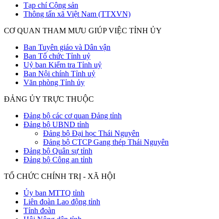
Tạp chí Cộng sản
Thông tấn xã Việt Nam (TTXVN)
CƠ QUAN THAM MƯU GIÚP VIỆC TỈNH ỦY
Ban Tuyên giáo và Dân vận
Ban Tổ chức Tỉnh uỷ
Uỷ ban Kiểm tra Tỉnh uỷ
Ban Nội chính Tỉnh uỷ
Văn phòng Tỉnh ủy
ĐẢNG ỦY TRỰC THUỘC
Đảng bộ các cơ quan Đảng tỉnh
Đảng bộ UBND tỉnh
Đảng bộ Đại học Thái Nguyên
Đảng bộ CTCP Gang thép Thái Nguyên
Đảng bộ Quân sự tỉnh
Đảng bộ Công an tỉnh
TỔ CHỨC CHÍNH TRỊ - XÃ HỘI
Ủy ban MTTQ tỉnh
Liên đoàn Lao động tỉnh
Tỉnh đoàn