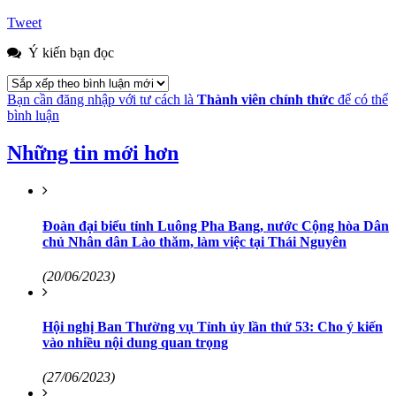
Tweet
Ý kiến bạn đọc
Bạn cần đăng nhập với tư cách là
Thành viên chính thức
để có thể
bình luận
Những tin mới hơn
Đoàn đại biểu tỉnh Luông Pha Bang, nước Cộng hòa Dân
chủ Nhân dân Lào thăm, làm việc tại Thái Nguyên
(20/06/2023)
Hội nghị Ban Thường vụ Tỉnh ủy lần thứ 53: Cho ý kiến
vào nhiều nội dung quan trọng
(27/06/2023)