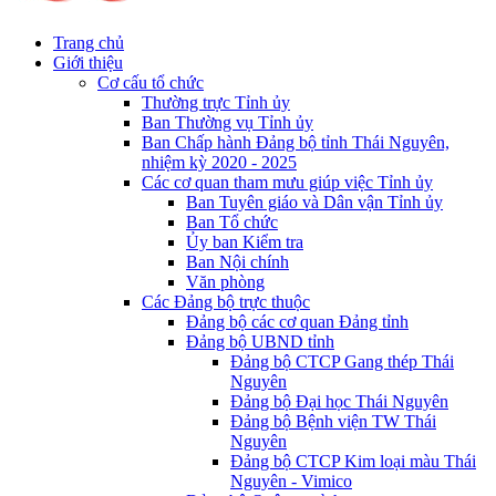
Trang chủ
Giới thiệu
Cơ cấu tổ chức
Thường trực Tỉnh ủy
Ban Thường vụ Tỉnh ủy
Ban Chấp hành Đảng bộ tỉnh Thái Nguyên,
nhiệm kỳ 2020 - 2025
Các cơ quan tham mưu giúp việc Tỉnh ủy
Ban Tuyên giáo và Dân vận Tỉnh ủy
Ban Tổ chức
Ủy ban Kiểm tra
Ban Nội chính
Văn phòng
Các Đảng bộ trực thuộc
Đảng bộ các cơ quan Đảng tỉnh
Đảng bộ UBND tỉnh
Đảng bộ CTCP Gang thép Thái
Nguyên
Đảng bộ Đại học Thái Nguyên
Đảng bộ Bệnh viện TW Thái
Nguyên
Đảng bộ CTCP Kim loại màu Thái
Nguyên - Vimico