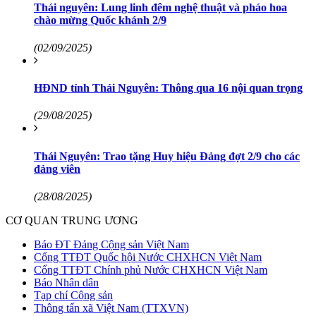
Thái nguyên: Lung linh đêm nghệ thuật và pháo hoa
chào mừng Quốc khánh 2/9
(02/09/2025)
HĐND tỉnh Thái Nguyên: Thông qua 16 nội quan trọng
(29/08/2025)
Thái Nguyên: Trao tặng Huy hiệu Đảng đợt 2/9 cho các
đảng viên
(28/08/2025)
CƠ QUAN TRUNG ƯƠNG
Báo ĐT Đảng Cộng sản Việt Nam
Cổng TTĐT Quốc hội Nước CHXHCN Việt Nam
Cổng TTĐT Chính phủ Nước CHXHCN Việt Nam
Báo Nhân dân
Tạp chí Cộng sản
Thông tấn xã Việt Nam (TTXVN)