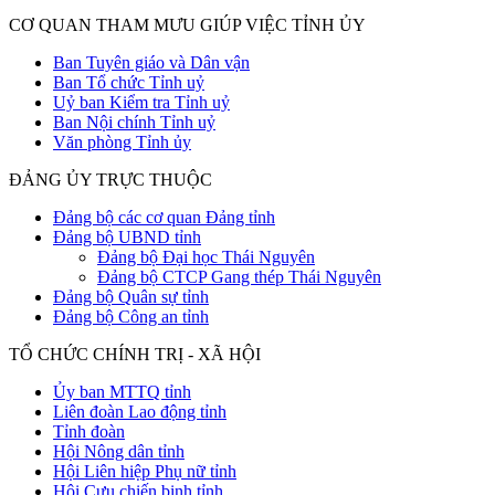
CƠ QUAN THAM MƯU GIÚP VIỆC TỈNH ỦY
Ban Tuyên giáo và Dân vận
Ban Tổ chức Tỉnh uỷ
Uỷ ban Kiểm tra Tỉnh uỷ
Ban Nội chính Tỉnh uỷ
Văn phòng Tỉnh ủy
ĐẢNG ỦY TRỰC THUỘC
Đảng bộ các cơ quan Đảng tỉnh
Đảng bộ UBND tỉnh
Đảng bộ Đại học Thái Nguyên
Đảng bộ CTCP Gang thép Thái Nguyên
Đảng bộ Quân sự tỉnh
Đảng bộ Công an tỉnh
TỔ CHỨC CHÍNH TRỊ - XÃ HỘI
Ủy ban MTTQ tỉnh
Liên đoàn Lao động tỉnh
Tỉnh đoàn
Hội Nông dân tỉnh
Hội Liên hiệp Phụ nữ tỉnh
Hội Cựu chiến binh tỉnh