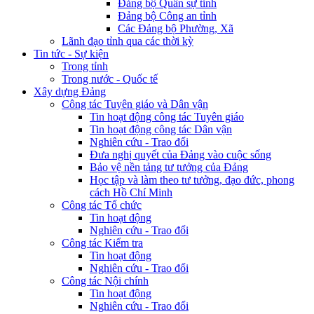
Đảng bộ Quân sự tỉnh
Đảng bộ Công an tỉnh
Các Đảng bộ Phường, Xã
Lãnh đạo tỉnh qua các thời kỳ
Tin tức - Sự kiện
Trong tỉnh
Trong nước - Quốc tế
Xây dựng Đảng
Công tác Tuyên giáo và Dân vận
Tin hoạt động công tác Tuyên giáo
Tin hoạt động công tác Dân vận
Nghiên cứu - Trao đổi
Đưa nghị quyết của Đảng vào cuộc sống
Bảo vệ nền tảng tư tưởng của Đảng
Học tập và làm theo tư tưởng, đạo đức, phong
cách Hồ Chí Minh
Công tác Tổ chức
Tin hoạt động
Nghiên cứu - Trao đổi
Công tác Kiểm tra
Tin hoạt động
Nghiên cứu - Trao đổi
Công tác Nội chính
Tin hoạt động
Nghiên cứu - Trao đổi