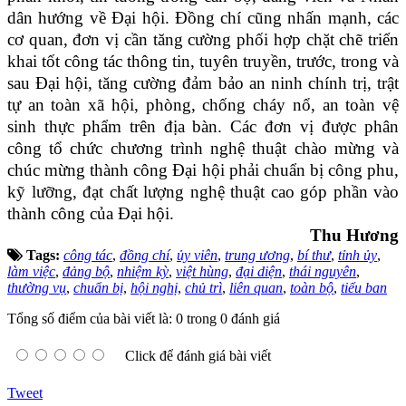
dân hướng về Đại hội. Đồng chí cũng nhấn mạnh, các
cơ quan, đơn vị cần tăng cường phối hợp chặt chẽ triển
khai tốt công tác thông tin, tuyên truyền, trước, trong và
sau Đại hội, tăng cường đảm bảo an ninh chính trị, trật
tự an toàn xã hội, phòng, chống cháy nổ, an toàn vệ
sinh thực phẩm trên địa bàn. Các đơn vị được phân
công tổ chức chương trình nghệ thuật chào mừng và
chúc mừng thành công Đại hội phải chuẩn bị công phu,
kỹ lưỡng, đạt chất lượng nghệ thuật cao góp phần vào
thành công của Đại hội.
Thu Hương
Tags:
công tác
,
đồng chí
,
ủy viên
,
trung ương
,
bí thư
,
tỉnh ủy
,
làm việc
,
đảng bộ
,
nhiệm kỳ
,
việt hùng
,
đại diện
,
thái nguyên
,
thường vụ
,
chuẩn bị
,
hội nghị
,
chủ trì
,
liên quan
,
toàn bộ
,
tiểu ban
Tổng số điểm của bài viết là: 0 trong 0 đánh giá
Click để đánh giá bài viết
Tweet