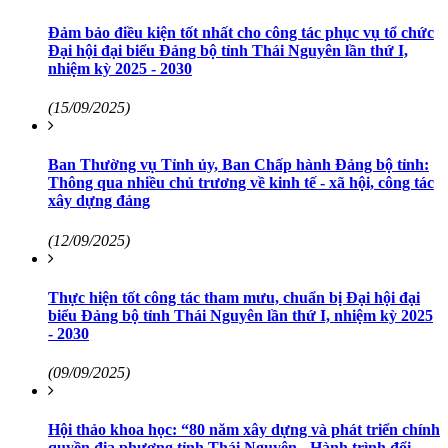
Đảm bảo điều kiện tốt nhất cho công tác phục vụ tổ chức
Đại hội đại biểu Đảng bộ tỉnh Thái Nguyên lần thứ I,
nhiệm kỳ 2025 - 2030
(15/09/2025)
Ban Thường vụ Tỉnh ủy, Ban Chấp hành Đảng bộ tỉnh:
Thông qua nhiều chủ trương về kinh tế - xã hội, công tác
xây dựng đảng
(12/09/2025)
Thực hiện tốt công tác tham mưu, chuẩn bị Đại hội đại
biểu Đảng bộ tỉnh Thái Nguyên lần thứ I, nhiệm kỳ 2025
- 2030
(09/09/2025)
Hội thảo khoa học: “80 năm xây dựng và phát triển chính
quyền địa phương tỉnh Thái Nguyên - Hành trình đổi