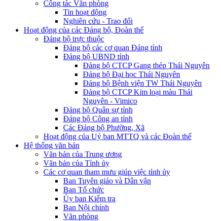
Công tác Văn phòng
Tin hoạt động
Nghiên cứu - Trao đổi
Hoạt động của các Đảng bộ, Đoàn thể
Đảng bộ trực thuộc
Đảng bộ các cơ quan Đảng tỉnh
Đảng bộ UBND tỉnh
Đảng bộ CTCP Gang thép Thái Nguyên
Đảng bộ Đại học Thái Nguyên
Đảng bộ Bệnh viện TW Thái Nguyên
Đảng bộ CTCP Kim loại màu Thái
Nguyên - Vimico
Đảng bộ Quân sự tỉnh
Đảng bộ Công an tỉnh
Các Đảng bộ Phường, Xã
Hoạt động của Uỷ ban MTTQ và các Đoàn thể
Hệ thống văn bản
Văn bản của Trung ương
Văn bản của Tỉnh ủy
Các cơ quan tham mưu giúp việc tỉnh ủy
Ban Tuyên giáo và Dân vận
Ban Tổ chức
Ủy ban Kiểm tra
Ban Nội chính
Văn phòng