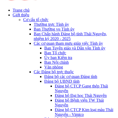
Trang chủ
Giới thiệu
Cơ cấu tổ chức
Thường trực Tỉnh ủy
Ban Thường vụ Tỉnh ủy
Ban Chấp hành Đảng bộ tỉnh Thái Nguyên,
nhiệm kỳ 2020 - 2025
Các cơ quan tham mưu giúp việc Tỉnh ủy
Ban Tuyên giáo và Dân vận Tỉnh ủy
Ban Tổ chức
Ủy ban Kiểm tra
Ban Nội chính
Văn phòng
Các Đảng bộ trực thuộc
Đảng bộ các cơ quan Đảng tỉnh
Đảng bộ UBND tỉnh
Đảng bộ CTCP Gang thép Thái
Nguyên
Đảng bộ Đại học Thái Nguyên
Đảng bộ Bệnh viện TW Thái
Nguyên
Đảng bộ CTCP Kim loại màu Thái
Nguyên - Vimico