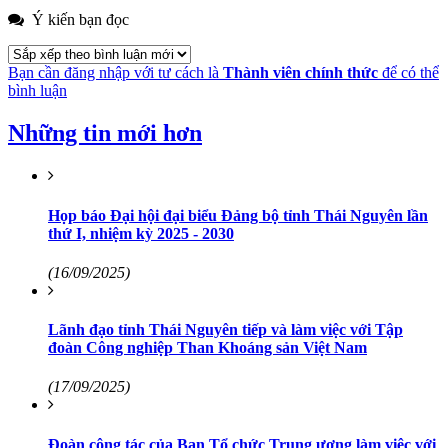
Ý kiến bạn đọc
Bạn cần đăng nhập với tư cách là
Thành viên chính thức
để có thể
bình luận
Những tin mới hơn
Họp báo Đại hội đại biểu Đảng bộ tỉnh Thái Nguyên lần
thứ I, nhiệm kỳ 2025 - 2030
(16/09/2025)
Lãnh đạo tỉnh Thái Nguyên tiếp và làm việc với Tập
đoàn Công nghiệp Than Khoáng sản Việt Nam
(17/09/2025)
Đoàn công tác của Ban Tổ chức Trung ương làm việc với