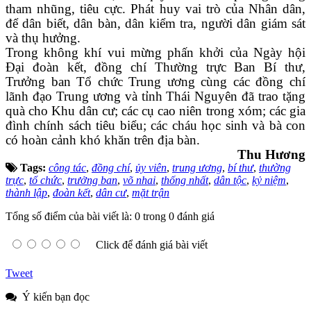
tham nhũng, tiêu cực. Phát huy vai trò của Nhân dân,
để dân biết, dân bàn, dân kiểm tra, người dân giám sát
và thụ hưởng.
Trong không khí vui mừng phấn khởi của Ngày hội
Đại đoàn kết, đồng chí Thường trực Ban Bí thư,
Trưởng ban Tổ chức Trung ương cùng các đồng chí
lãnh đạo Trung ương và tỉnh Thái Nguyên đã trao tặng
quà cho Khu dân cư; các cụ cao niên trong xóm; các gia
đình chính sách tiêu biểu; các cháu học sinh và bà con
có hoàn cảnh khó khăn trên địa bàn.
Thu Hương
Tags:
công tác
,
đồng chí
,
ủy viên
,
trung ương
,
bí thư
,
thường
trực
,
tổ chức
,
trưởng ban
,
võ nhai
,
thống nhất
,
dân tộc
,
kỷ niệm
,
thành lập
,
đoàn kết
,
dân cư
,
mặt trận
Tổng số điểm của bài viết là: 0 trong 0 đánh giá
Click để đánh giá bài viết
Tweet
Ý kiến bạn đọc