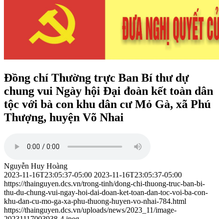
Đồng chí Thường trực Ban Bí thư dự
chung vui Ngày hội Đại đoàn kết toàn dân
tộc với bà con khu dân cư Mỏ Gà, xã Phú
Thượng, huyện Võ Nhai
Nguyễn Huy Hoàng
2023-11-16T23:05:37-05:00
2023-11-16T23:05:37-05:00
https://thainguyen.dcs.vn/trong-tinh/dong-chi-thuong-truc-ban-bi-
thu-du-chung-vui-ngay-hoi-dai-doan-ket-toan-dan-toc-voi-ba-con-
khu-dan-cu-mo-ga-xa-phu-thuong-huyen-vo-nhai-784.html
https://thainguyen.dcs.vn/uploads/news/2023_11/image-
20231117003938-4.jpeg