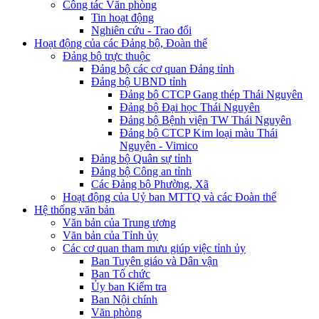
Công tác Văn phòng
Tin hoạt động
Nghiên cứu - Trao đổi
Hoạt động của các Đảng bộ, Đoàn thể
Đảng bộ trực thuộc
Đảng bộ các cơ quan Đảng tỉnh
Đảng bộ UBND tỉnh
Đảng bộ CTCP Gang thép Thái Nguyên
Đảng bộ Đại học Thái Nguyên
Đảng bộ Bệnh viện TW Thái Nguyên
Đảng bộ CTCP Kim loại màu Thái
Nguyên - Vimico
Đảng bộ Quân sự tỉnh
Đảng bộ Công an tỉnh
Các Đảng bộ Phường, Xã
Hoạt động của Uỷ ban MTTQ và các Đoàn thể
Hệ thống văn bản
Văn bản của Trung ương
Văn bản của Tỉnh ủy
Các cơ quan tham mưu giúp việc tỉnh ủy
Ban Tuyên giáo và Dân vận
Ban Tổ chức
Ủy ban Kiểm tra
Ban Nội chính
Văn phòng