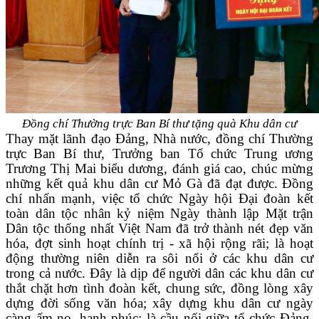
Đồng chí Thường trực Ban Bí thư tặng quà Khu dân cư
Thay mặt lãnh đạo Đảng, Nhà nước, đồng chí Thường
trực Ban Bí thư, Trưởng ban Tổ chức Trung ương
Trương Thị Mai biểu dương, đánh giá cao, chúc mừng
những kết quả khu dân cư Mỏ Gà đã đạt được.
Đồng
chí nhấn mạnh, việc tổ chức Ngày hội Đại đoàn kết
toàn dân tộc nhân kỷ niệm Ngày thành lập Mặt trận
Dân tộc thống nhất Việt Nam đã trở thành nét đẹp văn
hóa, đợt sinh hoạt chính trị - xã hội rộng rãi; là hoạt
động thường niên diễn ra sôi nổi ở các khu dân cư
trong cả nước. Đây là dịp để người dân các khu dân cư
thắt chặt hơn tình đoàn kết, chung sức, đồng lòng xây
dựng đời sống văn hóa; xây dựng khu dân cư ngày
càng ấm no, hạnh phúc; là cầu nối giữa tổ chức Đảng,