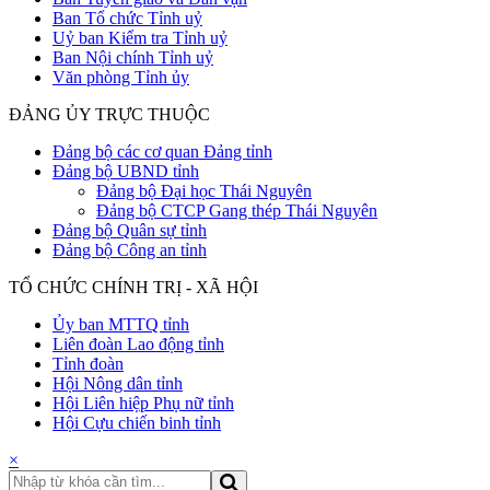
Ban Tổ chức Tỉnh uỷ
Uỷ ban Kiểm tra Tỉnh uỷ
Ban Nội chính Tỉnh uỷ
Văn phòng Tỉnh ủy
ĐẢNG ỦY TRỰC THUỘC
Đảng bộ các cơ quan Đảng tỉnh
Đảng bộ UBND tỉnh
Đảng bộ Đại học Thái Nguyên
Đảng bộ CTCP Gang thép Thái Nguyên
Đảng bộ Quân sự tỉnh
Đảng bộ Công an tỉnh
TỔ CHỨC CHÍNH TRỊ - XÃ HỘI
Ủy ban MTTQ tỉnh
Liên đoàn Lao động tỉnh
Tỉnh đoàn
Hội Nông dân tỉnh
Hội Liên hiệp Phụ nữ tỉnh
Hội Cựu chiến binh tỉnh
×