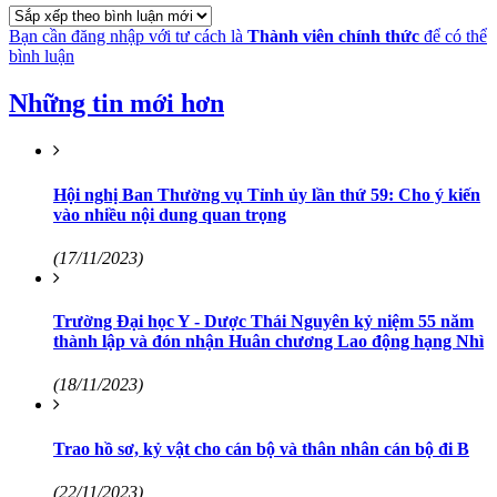
Bạn cần đăng nhập với tư cách là
Thành viên chính thức
để có thể
bình luận
Những tin mới hơn
Hội nghị Ban Thường vụ Tỉnh ủy lần thứ 59: Cho ý kiến
vào nhiều nội dung quan trọng
(17/11/2023)
Trường Đại học Y - Dược Thái Nguyên kỷ niệm 55 năm
thành lập và đón nhận Huân chương Lao động hạng Nhì
(18/11/2023)
Trao hồ sơ, kỷ vật cho cán bộ và thân nhân cán bộ đi B
(22/11/2023)