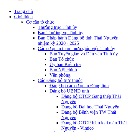
Trang chủ
Giới thiệu
Cơ cấu tổ chức
Thường trực Tỉnh ủy
Ban Thường vụ Tỉnh ủy
Ban Chấp hành Đảng bộ tỉnh Thái Nguyên,
nhiệm kỳ 2020 - 2025
Các cơ quan tham mưu giúp việc Tỉnh ủy
Ban Tuyên giáo và Dân vận Tỉnh ủy
Ban Tổ chức
Ủy ban Kiểm tra
Ban Nội chính
Văn phòng
Các Đảng bộ trực thuộc
Đảng bộ các cơ quan Đảng tỉnh
Đảng bộ UBND tỉnh
Đảng bộ CTCP Gang thép Thái
Nguyên
Đảng bộ Đại học Thái Nguyên
Đảng bộ Bệnh viện TW Thái
Nguyên
Đảng bộ CTCP Kim loại màu Thái
Nguyên - Vimico