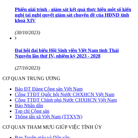
Phiên giải trình - giám sát kết quả thực hiện một số kiến
nghị tại nghị quyết giám sát chuyên đề của HĐND tỉnh
khoá XIV
(30/10/2023)
Đại hội đại biểu Hội Sinh viên Việt Nam tỉnh Thái
Nguyên lần thứ IV, nhiệm kỳ 2023 - 2028
(27/10/2023)
CƠ QUAN TRUNG ƯƠNG
Báo ĐT Đảng Cộng sản Việt Nam
Cổng TTĐT Quốc hội Nước CHXHCN Việt Nam
Cổng TTĐT Chính phủ Nước CHXHCN Việt Nam
Báo Nhân dân
Tạp chí Cộng sản
Thông tấn xã Việt Nam (TTXVN)
CƠ QUAN THAM MƯU GIÚP VIỆC TỈNH ỦY
Ban Tuyên giáo và Dân vận