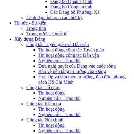
Đảng bộ Quân sự tỉnh
Đảng bộ Công an tỉnh
Các Đảng bộ Phường, Xã
Lãnh đạo tỉnh qua các thời kỳ
Tin tức - Sự kiện
Trong tỉnh
Trong nước - Quốc tế
Xây dựng Đảng
Công tác Tuyên giáo và Dân vận
Tin hoạt động công tác Tuyên giáo
Tin hoạt động công tác Dân vận
Nghiên cứu - Trao đổi
Đưa nghị quyết của Đảng vào cuộc sống
Bảo vệ nền tảng tư tưởng của Đảng
Học tập và làm theo tư tưởng, đạo đức, phong
cách Hồ Chí Minh
Công tác Tổ chức
Tin hoạt động
Nghiên cứu - Trao đổi
Công tác Kiểm tra
Tin hoạt động
Nghiên cứu - Trao đổi
Công tác Nội chính
Tin hoạt động
Nghiên cứu - Trao đổi