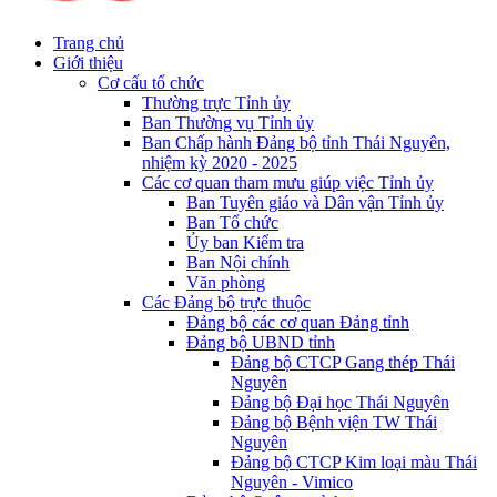
Trang chủ
Giới thiệu
Cơ cấu tổ chức
Thường trực Tỉnh ủy
Ban Thường vụ Tỉnh ủy
Ban Chấp hành Đảng bộ tỉnh Thái Nguyên,
nhiệm kỳ 2020 - 2025
Các cơ quan tham mưu giúp việc Tỉnh ủy
Ban Tuyên giáo và Dân vận Tỉnh ủy
Ban Tổ chức
Ủy ban Kiểm tra
Ban Nội chính
Văn phòng
Các Đảng bộ trực thuộc
Đảng bộ các cơ quan Đảng tỉnh
Đảng bộ UBND tỉnh
Đảng bộ CTCP Gang thép Thái
Nguyên
Đảng bộ Đại học Thái Nguyên
Đảng bộ Bệnh viện TW Thái
Nguyên
Đảng bộ CTCP Kim loại màu Thái
Nguyên - Vimico