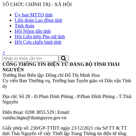
TỔ CHỨC CHÍNH TRỊ - XÃ HỘI
Ủy ban MTTQ tỉnh
Liên đoàn Lao động tỉnh
Tỉnh đoàn
Hội Nông dân tỉnh
Hội Liên hiệp Phụ nữ tỉnh
Hội Cựu chiến binh tỉnh
×
CỔNG THÔNG TIN ĐIỆN TỬ ĐẢNG BỘ TỈNH THÁI
NGUYÊN
Trưởng Ban Biên tập: Đồng chí Đỗ Thị Minh Hoa
Ủy viên Ban Thường vụ, Trưởng ban Tuyên giáo và Dân vận Tỉnh
ủy
Địa chỉ: Số 28 - Đ.Phan Đình Phùng - P.Phan Đình Phùng - T.Thái
Nguyên
Điện thoại: 0208 3855.529 | Email:
vanthu.btgtu@thainguyen.gov.vn
Giấy phép số: 230/GP-TTĐT ngày 23/12/2021 của Sở TT & TT
tỉnh Thái Nguyên về việc Thiết lập Trang Thông tin điện tử tổng