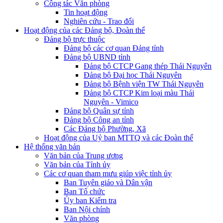
Công tác Văn phòng
Tin hoạt động
Nghiên cứu - Trao đổi
Hoạt động của các Đảng bộ, Đoàn thể
Đảng bộ trực thuộc
Đảng bộ các cơ quan Đảng tỉnh
Đảng bộ UBND tỉnh
Đảng bộ CTCP Gang thép Thái Nguyên
Đảng bộ Đại học Thái Nguyên
Đảng bộ Bệnh viện TW Thái Nguyên
Đảng bộ CTCP Kim loại màu Thái
Nguyên - Vimico
Đảng bộ Quân sự tỉnh
Đảng bộ Công an tỉnh
Các Đảng bộ Phường, Xã
Hoạt động của Uỷ ban MTTQ và các Đoàn thể
Hệ thống văn bản
Văn bản của Trung ương
Văn bản của Tỉnh ủy
Các cơ quan tham mưu giúp việc tỉnh ủy
Ban Tuyên giáo và Dân vận
Ban Tổ chức
Ủy ban Kiểm tra
Ban Nội chính
Văn phòng