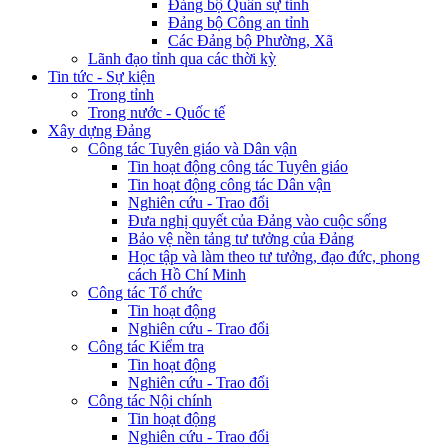
Đảng bộ Quân sự tỉnh
Đảng bộ Công an tỉnh
Các Đảng bộ Phường, Xã
Lãnh đạo tỉnh qua các thời kỳ
Tin tức - Sự kiện
Trong tỉnh
Trong nước - Quốc tế
Xây dựng Đảng
Công tác Tuyên giáo và Dân vận
Tin hoạt động công tác Tuyên giáo
Tin hoạt động công tác Dân vận
Nghiên cứu - Trao đổi
Đưa nghị quyết của Đảng vào cuộc sống
Bảo vệ nền tảng tư tưởng của Đảng
Học tập và làm theo tư tưởng, đạo đức, phong
cách Hồ Chí Minh
Công tác Tổ chức
Tin hoạt động
Nghiên cứu - Trao đổi
Công tác Kiểm tra
Tin hoạt động
Nghiên cứu - Trao đổi
Công tác Nội chính
Tin hoạt động
Nghiên cứu - Trao đổi