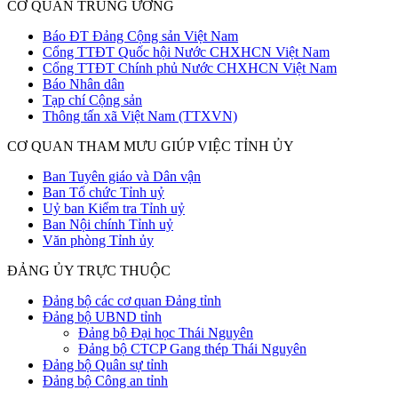
CƠ QUAN TRUNG ƯƠNG
Báo ĐT Đảng Cộng sản Việt Nam
Cổng TTĐT Quốc hội Nước CHXHCN Việt Nam
Cổng TTĐT Chính phủ Nước CHXHCN Việt Nam
Báo Nhân dân
Tạp chí Cộng sản
Thông tấn xã Việt Nam (TTXVN)
CƠ QUAN THAM MƯU GIÚP VIỆC TỈNH ỦY
Ban Tuyên giáo và Dân vận
Ban Tổ chức Tỉnh uỷ
Uỷ ban Kiểm tra Tỉnh uỷ
Ban Nội chính Tỉnh uỷ
Văn phòng Tỉnh ủy
ĐẢNG ỦY TRỰC THUỘC
Đảng bộ các cơ quan Đảng tỉnh
Đảng bộ UBND tỉnh
Đảng bộ Đại học Thái Nguyên
Đảng bộ CTCP Gang thép Thái Nguyên
Đảng bộ Quân sự tỉnh
Đảng bộ Công an tỉnh