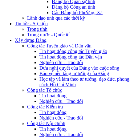
Đảng bộ Quân sự tỉnh
Đảng bộ Công an tỉnh
Các Đảng bộ Phường, Xã
Lãnh đạo tỉnh qua các thời kỳ
Tin tức - Sự kiện
Trong tỉnh
Trong nước - Quốc tế
Xây dựng Đảng
Công tác Tuyên giáo và Dân vận
Tin hoạt động công tác Tuyên giáo
Tin hoạt động công tác Dân vận
Nghiên cứu - Trao đổi
Đưa nghị quyết của Đảng vào cuộc sống
Bảo vệ nền tảng tư tưởng của Đảng
Học tập và làm theo tư tưởng, đạo đức, phong
cách Hồ Chí Minh
Công tác Tổ chức
Tin hoạt động
Nghiên cứu - Trao đổi
Công tác Kiểm tra
Tin hoạt động
Nghiên cứu - Trao đổi
Công tác Nội chính
Tin hoạt động
Nghiên cứu - Trao đổi