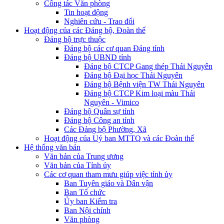
Công tác Văn phòng
Tin hoạt động
Nghiên cứu - Trao đổi
Hoạt động của các Đảng bộ, Đoàn thể
Đảng bộ trực thuộc
Đảng bộ các cơ quan Đảng tỉnh
Đảng bộ UBND tỉnh
Đảng bộ CTCP Gang thép Thái Nguyên
Đảng bộ Đại học Thái Nguyên
Đảng bộ Bệnh viện TW Thái Nguyên
Đảng bộ CTCP Kim loại màu Thái
Nguyên - Vimico
Đảng bộ Quân sự tỉnh
Đảng bộ Công an tỉnh
Các Đảng bộ Phường, Xã
Hoạt động của Uỷ ban MTTQ và các Đoàn thể
Hệ thống văn bản
Văn bản của Trung ương
Văn bản của Tỉnh ủy
Các cơ quan tham mưu giúp việc tỉnh ủy
Ban Tuyên giáo và Dân vận
Ban Tổ chức
Ủy ban Kiểm tra
Ban Nội chính
Văn phòng