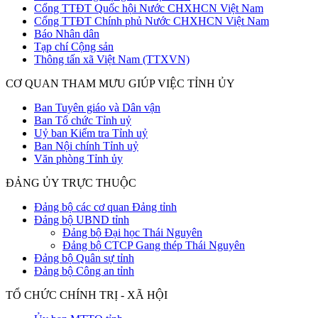
Cổng TTĐT Quốc hội Nước CHXHCN Việt Nam
Cổng TTĐT Chính phủ Nước CHXHCN Việt Nam
Báo Nhân dân
Tạp chí Cộng sản
Thông tấn xã Việt Nam (TTXVN)
CƠ QUAN THAM MƯU GIÚP VIỆC TỈNH ỦY
Ban Tuyên giáo và Dân vận
Ban Tổ chức Tỉnh uỷ
Uỷ ban Kiểm tra Tỉnh uỷ
Ban Nội chính Tỉnh uỷ
Văn phòng Tỉnh ủy
ĐẢNG ỦY TRỰC THUỘC
Đảng bộ các cơ quan Đảng tỉnh
Đảng bộ UBND tỉnh
Đảng bộ Đại học Thái Nguyên
Đảng bộ CTCP Gang thép Thái Nguyên
Đảng bộ Quân sự tỉnh
Đảng bộ Công an tỉnh
TỔ CHỨC CHÍNH TRỊ - XÃ HỘI