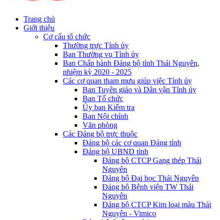
Trang chủ
Giới thiệu
Cơ cấu tổ chức
Thường trực Tỉnh ủy
Ban Thường vụ Tỉnh ủy
Ban Chấp hành Đảng bộ tỉnh Thái Nguyên,
nhiệm kỳ 2020 - 2025
Các cơ quan tham mưu giúp việc Tỉnh ủy
Ban Tuyên giáo và Dân vận Tỉnh ủy
Ban Tổ chức
Ủy ban Kiểm tra
Ban Nội chính
Văn phòng
Các Đảng bộ trực thuộc
Đảng bộ các cơ quan Đảng tỉnh
Đảng bộ UBND tỉnh
Đảng bộ CTCP Gang thép Thái
Nguyên
Đảng bộ Đại học Thái Nguyên
Đảng bộ Bệnh viện TW Thái
Nguyên
Đảng bộ CTCP Kim loại màu Thái
Nguyên - Vimico