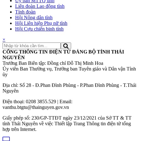
Ủy ban MTTQ tỉnh
Liên đoàn Lao động tỉnh
Tỉnh đoàn
Hội Nông dân tỉnh
Hội Liên hiệp Phụ nữ tỉnh
Hội Cựu chiến binh tỉnh
×
CỔNG THÔNG TIN ĐIỆN TỬ ĐẢNG BỘ TỈNH THÁI
NGUYÊN
Trưởng Ban Biên tập: Đồng chí Đỗ Thị Minh Hoa
Ủy viên Ban Thường vụ, Trưởng ban Tuyên giáo và Dân vận Tỉnh
ủy
Địa chỉ: Số 28 - Đ.Phan Đình Phùng - P.Phan Đình Phùng - T.Thái
Nguyên
Điện thoại: 0208 3855.529 | Email:
vanthu.btgtu@thainguyen.gov.vn
Giấy phép số: 230/GP-TTĐT ngày 23/12/2021 của Sở TT & TT
tỉnh Thái Nguyên về việc Thiết lập Trang Thông tin điện tử tổng
hợp trên Internet.