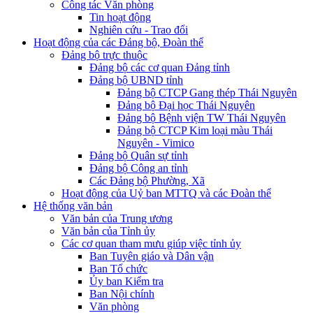
Công tác Văn phòng
Tin hoạt động
Nghiên cứu - Trao đổi
Hoạt động của các Đảng bộ, Đoàn thể
Đảng bộ trực thuộc
Đảng bộ các cơ quan Đảng tỉnh
Đảng bộ UBND tỉnh
Đảng bộ CTCP Gang thép Thái Nguyên
Đảng bộ Đại học Thái Nguyên
Đảng bộ Bệnh viện TW Thái Nguyên
Đảng bộ CTCP Kim loại màu Thái
Nguyên - Vimico
Đảng bộ Quân sự tỉnh
Đảng bộ Công an tỉnh
Các Đảng bộ Phường, Xã
Hoạt động của Uỷ ban MTTQ và các Đoàn thể
Hệ thống văn bản
Văn bản của Trung ương
Văn bản của Tỉnh ủy
Các cơ quan tham mưu giúp việc tỉnh ủy
Ban Tuyên giáo và Dân vận
Ban Tổ chức
Ủy ban Kiểm tra
Ban Nội chính
Văn phòng