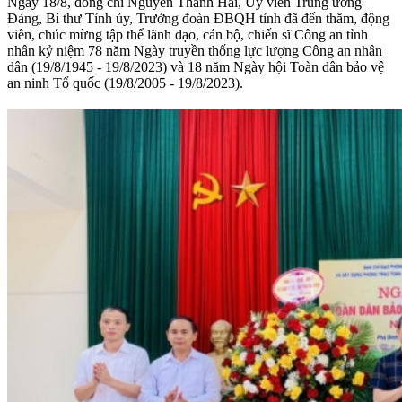
Ngày 18/8, đồng chí Nguyễn Thanh Hải, Ủy viên Trung ương
Đảng, Bí thư Tỉnh ủy, Trưởng đoàn ĐBQH tỉnh đã đến thăm, động
viên, chúc mừng tập thể lãnh đạo, cán bộ, chiến sĩ Công an tỉnh
nhân kỷ niệm 78 năm Ngày truyền thống lực lượng Công an nhân
dân (19/8/1945 - 19/8/2023) và 18 năm Ngày hội Toàn dân bảo vệ
an ninh Tổ quốc (19/8/2005 - 19/8/2023).