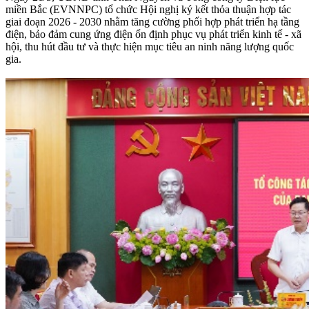
miền Bắc (EVNNPC) tổ chức Hội nghị ký kết thỏa thuận hợp tác
giai đoạn 2026 - 2030 nhằm tăng cường phối hợp phát triển hạ tầng
điện, bảo đảm cung ứng điện ổn định phục vụ phát triển kinh tế - xã
hội, thu hút đầu tư và thực hiện mục tiêu an ninh năng lượng quốc
gia.