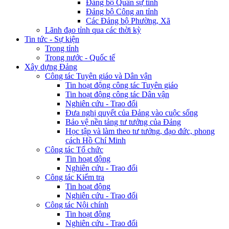
Đảng bộ Quân sự tỉnh
Đảng bộ Công an tỉnh
Các Đảng bộ Phường, Xã
Lãnh đạo tỉnh qua các thời kỳ
Tin tức - Sự kiện
Trong tỉnh
Trong nước - Quốc tế
Xây dựng Đảng
Công tác Tuyên giáo và Dân vận
Tin hoạt động công tác Tuyên giáo
Tin hoạt động công tác Dân vận
Nghiên cứu - Trao đổi
Đưa nghị quyết của Đảng vào cuộc sống
Bảo vệ nền tảng tư tưởng của Đảng
Học tập và làm theo tư tưởng, đạo đức, phong
cách Hồ Chí Minh
Công tác Tổ chức
Tin hoạt động
Nghiên cứu - Trao đổi
Công tác Kiểm tra
Tin hoạt động
Nghiên cứu - Trao đổi
Công tác Nội chính
Tin hoạt động
Nghiên cứu - Trao đổi