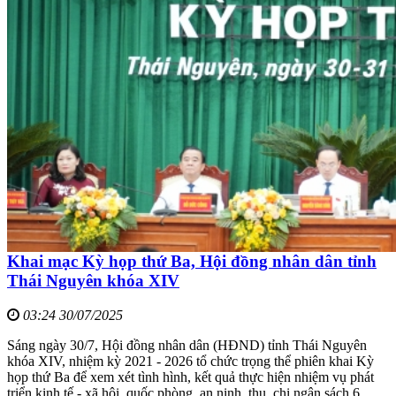
Khai mạc Kỳ họp thứ Ba, Hội đồng nhân dân tỉnh
Thái Nguyên khóa XIV
03:24 30/07/2025
Sáng ngày 30/7, Hội đồng nhân dân (HĐND) tỉnh Thái Nguyên
khóa XIV, nhiệm kỳ 2021 - 2026 tổ chức trọng thể phiên khai Kỳ
họp thứ Ba để xem xét tình hình, kết quả thực hiện nhiệm vụ phát
triển kinh tế - xã hội, quốc phòng, an ninh, thu, chi ngân sách 6