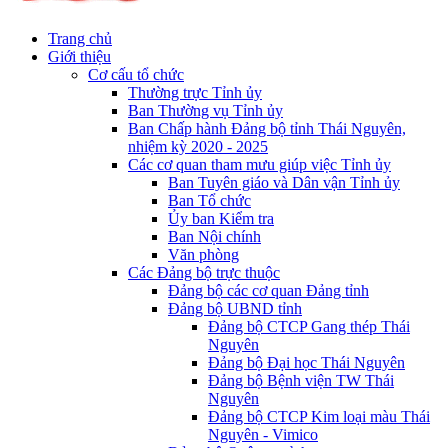
Trang chủ
Giới thiệu
Cơ cấu tổ chức
Thường trực Tỉnh ủy
Ban Thường vụ Tỉnh ủy
Ban Chấp hành Đảng bộ tỉnh Thái Nguyên,
nhiệm kỳ 2020 - 2025
Các cơ quan tham mưu giúp việc Tỉnh ủy
Ban Tuyên giáo và Dân vận Tỉnh ủy
Ban Tổ chức
Ủy ban Kiểm tra
Ban Nội chính
Văn phòng
Các Đảng bộ trực thuộc
Đảng bộ các cơ quan Đảng tỉnh
Đảng bộ UBND tỉnh
Đảng bộ CTCP Gang thép Thái
Nguyên
Đảng bộ Đại học Thái Nguyên
Đảng bộ Bệnh viện TW Thái
Nguyên
Đảng bộ CTCP Kim loại màu Thái
Nguyên - Vimico