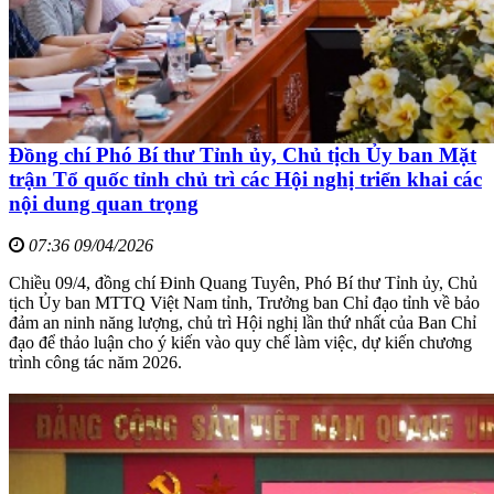
Đồng chí Phó Bí thư Tỉnh ủy, Chủ tịch Ủy ban Mặt
trận Tổ quốc tỉnh chủ trì các Hội nghị triển khai các
nội dung quan trọng
07:36 09/04/2026
Chiều 09/4, đồng chí Đinh Quang Tuyên, Phó Bí thư Tỉnh ủy, Chủ
tịch Ủy ban MTTQ Việt Nam tỉnh, Trưởng ban Chỉ đạo tỉnh về bảo
đảm an ninh năng lượng, chủ trì Hội nghị lần thứ nhất của Ban Chỉ
đạo để thảo luận cho ý kiến vào quy chế làm việc, dự kiến chương
trình công tác năm 2026.