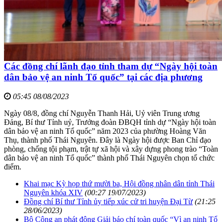
Các đồng chí lãnh đạo tỉnh tham dự “Ngày hội toàn
dân bảo vệ an ninh Tổ quốc” tại các địa phương
05:45 08/08/2023
Ngày 08/8, đồng chí Nguyễn Thanh Hải, Uỷ viên Trung ương
Đảng, Bí thư Tỉnh uỷ, Trưởng đoàn ĐBQH tỉnh dự “Ngày hội toàn
dân bảo vệ an ninh Tổ quốc” năm 2023 của phường Hoàng Văn
Thụ, thành phố Thái Nguyên. Đây là Ngày hội được Ban Chỉ đạo
phòng, chống tội phạm, trật tự xã hội và xây dựng phong trào “Toàn
dân bảo vệ an ninh Tổ quốc” thành phố Thái Nguyên chọn tổ chức
điểm.
Khai mạc Kỳ họp thứ mười ba, Hội đồng nhân dân tỉnh Thái
Nguyên khóa XIV
(00:27 19/07/2023)
Đồng chí Bí thư Tỉnh ủy tiếp xúc cử tri huyện Đại Từ
(21:25
28/06/2023)
Bộ Công an phát động Giải báo chí toàn quốc “Vì an ninh Tổ