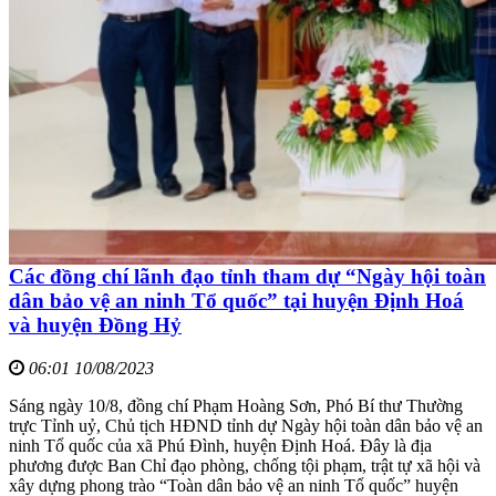
Các đồng chí lãnh đạo tỉnh tham dự “Ngày hội toàn
dân bảo vệ an ninh Tổ quốc” tại huyện Định Hoá
và huyện Đồng Hỷ
06:01 10/08/2023
Sáng ngày 10/8, đồng chí Phạm Hoàng Sơn, Phó Bí thư Thường
trực Tỉnh uỷ, Chủ tịch HĐND tỉnh dự Ngày hội toàn dân bảo vệ an
ninh Tổ quốc của xã Phú Đình, huyện Định Hoá. Đây là địa
phương được Ban Chỉ đạo phòng, chống tội phạm, trật tự xã hội và
xây dựng phong trào “Toàn dân bảo vệ an ninh Tổ quốc” huyện