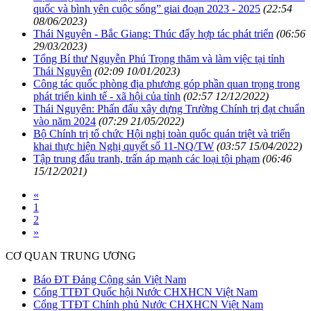
quốc và bình yên cuộc sống” giai đoạn 2023 - 2025
(22:54
08/06/2023)
Thái Nguyên - Bắc Giang: Thúc đẩy hợp tác phát triển
(06:56
29/03/2023)
Tổng Bí thư Nguyễn Phú Trọng thăm và làm việc tại tỉnh
Thái Nguyên
(02:09 10/01/2023)
Công tác quốc phòng địa phương góp phần quan trọng trong
phát triển kinh tế - xã hội của tỉnh
(02:57 12/12/2022)
Thái Nguyên: Phấn đấu xây dựng Trường Chính trị đạt chuẩn
vào năm 2024
(07:29 21/05/2022)
Bộ Chính trị tổ chức Hội nghị toàn quốc quán triệt và triển
khai thực hiện Nghị quyết số 11-NQ/TW
(03:57 15/04/2022)
Tập trung đấu tranh, trấn áp mạnh các loại tội phạm
(06:46
15/12/2021)
«
1
2
»
CƠ QUAN TRUNG ƯƠNG
Báo ĐT Đảng Cộng sản Việt Nam
Cổng TTĐT Quốc hội Nước CHXHCN Việt Nam
Cổng TTĐT Chính phủ Nước CHXHCN Việt Nam