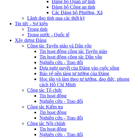
Đảng bộ Quân sự tỉnh
Đảng bộ Công an tỉnh
Các Đảng bộ Phường, Xã
Lãnh đạo tỉnh qua các thời kỳ
Tin tức - Sự kiện
Trong tỉnh
Trong nước - Quốc tế
Xây dựng Đảng
Công tác Tuyên giáo và Dân vận
Tin hoạt động công tác Tuyên giáo
Tin hoạt động công tác Dân vận
Nghiên cứu - Trao đổi
Đưa nghị quyết của Đảng vào cuộc sống
Bảo vệ nền tảng tư tưởng của Đảng
Học tập và làm theo tư tưởng, đạo đức, phong
cách Hồ Chí Minh
Công tác Tổ chức
Tin hoạt động
Nghiên cứu - Trao đổi
Công tác Kiểm tra
Tin hoạt động
Nghiên cứu - Trao đổi
Công tác Nội chính
Tin hoạt động
Nghiên cứu - Trao đổi