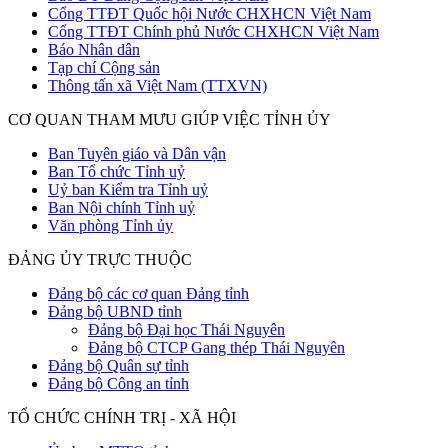
Cổng TTĐT Quốc hội Nước CHXHCN Việt Nam
Cổng TTĐT Chính phủ Nước CHXHCN Việt Nam
Báo Nhân dân
Tạp chí Cộng sản
Thông tấn xã Việt Nam (TTXVN)
CƠ QUAN THAM MƯU GIÚP VIỆC TỈNH ỦY
Ban Tuyên giáo và Dân vận
Ban Tổ chức Tỉnh uỷ
Uỷ ban Kiểm tra Tỉnh uỷ
Ban Nội chính Tỉnh uỷ
Văn phòng Tỉnh ủy
ĐẢNG ỦY TRỰC THUỘC
Đảng bộ các cơ quan Đảng tỉnh
Đảng bộ UBND tỉnh
Đảng bộ Đại học Thái Nguyên
Đảng bộ CTCP Gang thép Thái Nguyên
Đảng bộ Quân sự tỉnh
Đảng bộ Công an tỉnh
TỔ CHỨC CHÍNH TRỊ - XÃ HỘI