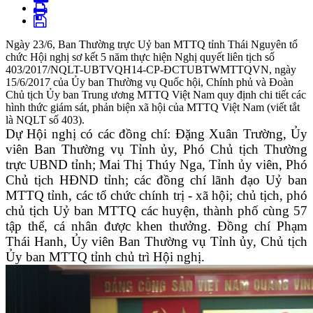
Ngày 23/6, Ban Thường trực Uỷ ban MTTQ tỉnh Thái Nguyên tổ
chức Hội nghị sơ kết 5 năm thực hiện Nghị quyết liên tịch số
403/2017/NQLT-UBTVQH14-CP-ĐCTUBTWMTTQVN, ngày
15/6/2017 của Ủy ban Thường vụ Quốc hội, Chính phủ và Đoàn
Chủ tịch Ủy ban Trung ương MTTQ Việt Nam quy định chi tiết các
hình thức giám sát, phản biện xã hội của MTTQ Việt Nam (viết tắt
là NQLT số 403).
Dự Hội nghị có các đồng chí: Đặng Xuân Trường, Ủy
viên Ban Thường vụ Tỉnh ủy, Phó Chủ tịch Thường
trực UBND tỉnh; Mai Thị Thúy Nga, Tỉnh ủy viên, Phó
Chủ tịch HĐND tỉnh; các đồng chí lãnh đạo Uỷ ban
MTTQ tỉnh, các tổ chức chính trị - xã hội; chủ tịch, phó
chủ tịch Uỷ ban MTTQ các huyện, thành phố cùng 57
tập thể, cá nhân được khen thưởng. Đồng chí Phạm
Thái Hanh, Ủy viên Ban Thường vụ Tỉnh ủy, Chủ tịch
Ủy ban MTTQ tỉnh chủ trì Hội nghị.