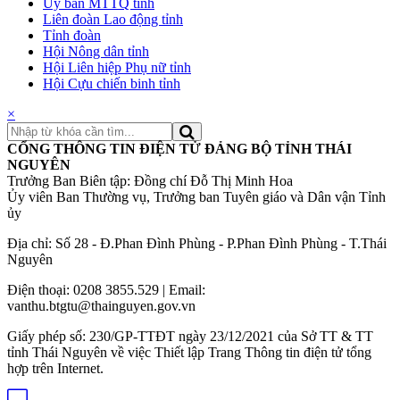
Ủy ban MTTQ tỉnh
Liên đoàn Lao động tỉnh
Tỉnh đoàn
Hội Nông dân tỉnh
Hội Liên hiệp Phụ nữ tỉnh
Hội Cựu chiến binh tỉnh
×
CỔNG THÔNG TIN ĐIỆN TỬ ĐẢNG BỘ TỈNH THÁI
NGUYÊN
Trưởng Ban Biên tập: Đồng chí Đỗ Thị Minh Hoa
Ủy viên Ban Thường vụ, Trưởng ban Tuyên giáo và Dân vận Tỉnh
ủy
Địa chỉ: Số 28 - Đ.Phan Đình Phùng - P.Phan Đình Phùng - T.Thái
Nguyên
Điện thoại: 0208 3855.529 | Email:
vanthu.btgtu@thainguyen.gov.vn
Giấy phép số: 230/GP-TTĐT ngày 23/12/2021 của Sở TT & TT
tỉnh Thái Nguyên về việc Thiết lập Trang Thông tin điện tử tổng
hợp trên Internet.