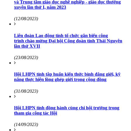
và Trung tâm giáo dục nghề nghiệp - giáo dục thường
xuyên lần thứ I, năm 2023
(12/08/2023)
Liên đoàn Lao động tỉnh tổ chức gắn biển công
trình chào mừng Đại hội Công đoàn tỉnh Thái Nguyên
lần thứ XVII
(23/08/2023)
Hội LHPN tỉnh tập huấn kiến thức bình đẳng giới, kỹ
năng thực hiện lồng ghép giới trong cộng đồng
(31/08/2023)
Hội LHPN tỉnh đồng hành cùng chi hội trưởng trong
tham gia công tác Hội
(14/09/2023)