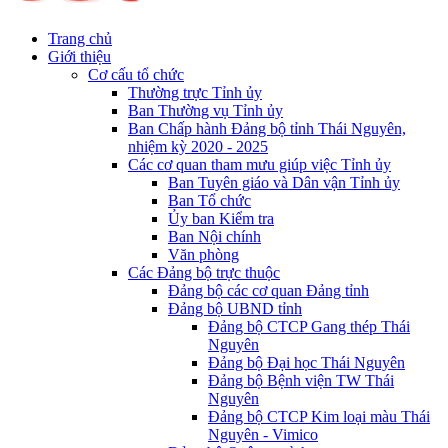
Trang chủ
Giới thiệu
Cơ cấu tổ chức
Thường trực Tỉnh ủy
Ban Thường vụ Tỉnh ủy
Ban Chấp hành Đảng bộ tỉnh Thái Nguyên,
nhiệm kỳ 2020 - 2025
Các cơ quan tham mưu giúp việc Tỉnh ủy
Ban Tuyên giáo và Dân vận Tỉnh ủy
Ban Tổ chức
Ủy ban Kiểm tra
Ban Nội chính
Văn phòng
Các Đảng bộ trực thuộc
Đảng bộ các cơ quan Đảng tỉnh
Đảng bộ UBND tỉnh
Đảng bộ CTCP Gang thép Thái
Nguyên
Đảng bộ Đại học Thái Nguyên
Đảng bộ Bệnh viện TW Thái
Nguyên
Đảng bộ CTCP Kim loại màu Thái
Nguyên - Vimico