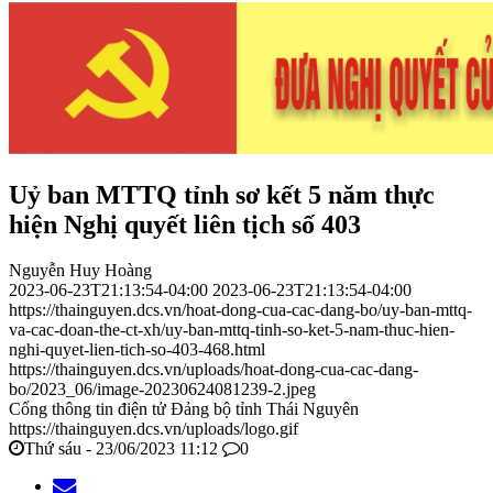
Uỷ ban MTTQ tỉnh sơ kết 5 năm thực
hiện Nghị quyết liên tịch số 403
Nguyễn Huy Hoàng
2023-06-23T21:13:54-04:00
2023-06-23T21:13:54-04:00
https://thainguyen.dcs.vn/hoat-dong-cua-cac-dang-bo/uy-ban-mttq-
va-cac-doan-the-ct-xh/uy-ban-mttq-tinh-so-ket-5-nam-thuc-hien-
nghi-quyet-lien-tich-so-403-468.html
https://thainguyen.dcs.vn/uploads/hoat-dong-cua-cac-dang-
bo/2023_06/image-20230624081239-2.jpeg
Cổng thông tin điện tử Đảng bộ tỉnh Thái Nguyên
https://thainguyen.dcs.vn/uploads/logo.gif
Thứ sáu - 23/06/2023 11:12
0