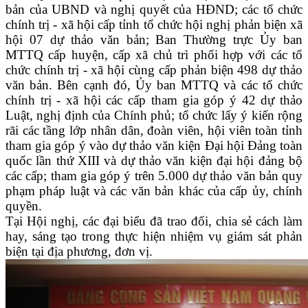
bản của UBND và nghị quyết của HĐND; các tổ chức
chính trị - xã hội cấp tỉnh tổ chức hội nghị phản biện xã
hội 07 dự thảo văn bản; Ban Thường trực Ủy ban
MTTQ cấp huyện, cấp xã chủ trì phối hợp với các tổ
chức chính trị - xã hội cùng cấp phản biện 498 dự thảo
văn bản. Bên cạnh đó, Ủy ban MTTQ và các tổ chức
chính trị - xã hội các cấp tham gia góp ý 42 dự thảo
Luật, nghị định của Chính phủ; tổ chức lấy ý kiến rộng
rãi các tầng lớp nhân dân, đoàn viên, hội viên toàn tỉnh
tham gia góp ý vào dự thảo văn kiện Đại hội Đảng toàn
quốc lần thứ XIII và dự thảo văn kiện đại hội đảng bộ
các cấp; tham gia góp ý trên 5.000 dự thảo văn bản quy
phạm pháp luật và các văn bản khác của cấp ủy, chính
quyền.
Tại Hội nghị, các đại biểu đã trao đổi, chia sẻ cách làm
hay, sáng tạo trong thực hiện nhiệm vụ giám sát phản
biện tại địa phương, đơn vị.