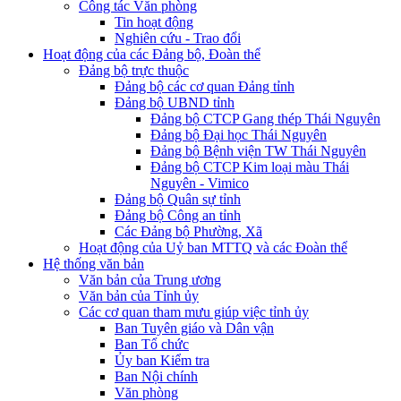
Công tác Văn phòng
Tin hoạt động
Nghiên cứu - Trao đổi
Hoạt động của các Đảng bộ, Đoàn thể
Đảng bộ trực thuộc
Đảng bộ các cơ quan Đảng tỉnh
Đảng bộ UBND tỉnh
Đảng bộ CTCP Gang thép Thái Nguyên
Đảng bộ Đại học Thái Nguyên
Đảng bộ Bệnh viện TW Thái Nguyên
Đảng bộ CTCP Kim loại màu Thái
Nguyên - Vimico
Đảng bộ Quân sự tỉnh
Đảng bộ Công an tỉnh
Các Đảng bộ Phường, Xã
Hoạt động của Uỷ ban MTTQ và các Đoàn thể
Hệ thống văn bản
Văn bản của Trung ương
Văn bản của Tỉnh ủy
Các cơ quan tham mưu giúp việc tỉnh ủy
Ban Tuyên giáo và Dân vận
Ban Tổ chức
Ủy ban Kiểm tra
Ban Nội chính
Văn phòng