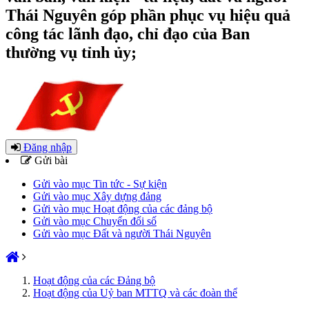
Thái Nguyên góp phần phục vụ hiệu quả
công tác lãnh đạo, chỉ đạo của Ban
thường vụ tỉnh ủy;
Đăng nhập
Gửi bài
Gửi vào mục Tin tức - Sự kiện
Gửi vào mục Xây dựng đảng
Gửi vào mục Hoạt động của các đảng bộ
Gửi vào mục Chuyển đổi số
Gửi vào mục Đất và người Thái Nguyên
Hoạt động của các Đảng bộ
Hoạt động của Uỷ ban MTTQ và các đoàn thể