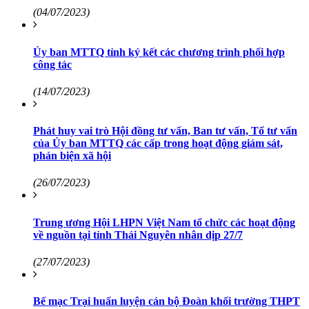
(04/07/2023)
Ủy ban MTTQ tỉnh ký kết các chương trình phối hợp
công tác
(14/07/2023)
Phát huy vai trò Hội đồng tư vấn, Ban tư vấn, Tổ tư vấn
của Ủy ban MTTQ các cấp trong hoạt động giám sát,
phản biện xã hội
(26/07/2023)
Trung ương Hội LHPN Việt Nam tổ chức các hoạt động
về nguồn tại tỉnh Thái Nguyên nhân dịp 27/7
(27/07/2023)
Bế mạc Trại huấn luyện cán bộ Đoàn khối trường THPT