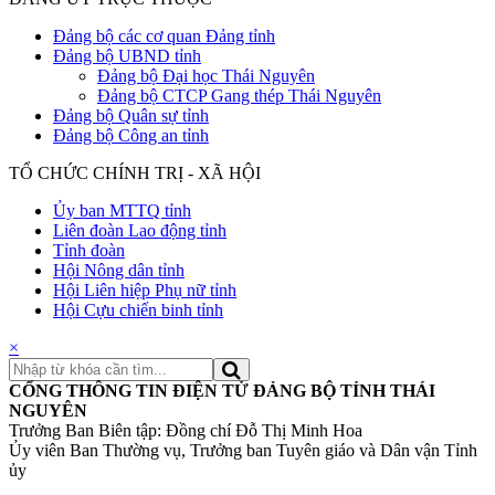
Đảng bộ các cơ quan Đảng tỉnh
Đảng bộ UBND tỉnh
Đảng bộ Đại học Thái Nguyên
Đảng bộ CTCP Gang thép Thái Nguyên
Đảng bộ Quân sự tỉnh
Đảng bộ Công an tỉnh
TỔ CHỨC CHÍNH TRỊ - XÃ HỘI
Ủy ban MTTQ tỉnh
Liên đoàn Lao động tỉnh
Tỉnh đoàn
Hội Nông dân tỉnh
Hội Liên hiệp Phụ nữ tỉnh
Hội Cựu chiến binh tỉnh
×
CỔNG THÔNG TIN ĐIỆN TỬ ĐẢNG BỘ TỈNH THÁI
NGUYÊN
Trưởng Ban Biên tập: Đồng chí Đỗ Thị Minh Hoa
Ủy viên Ban Thường vụ, Trưởng ban Tuyên giáo và Dân vận Tỉnh
ủy