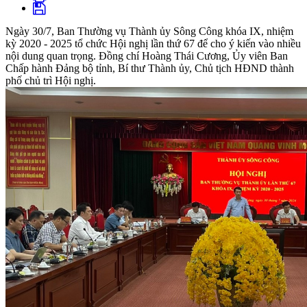
Ngày 30/7, Ban Thường vụ Thành ủy Sông Công khóa IX, nhiệm
kỳ 2020 - 2025 tổ chức Hội nghị lần thứ 67 để cho ý kiến vào nhiều
nội dung quan trọng. Đồng chí Hoàng Thái Cương, Ủy viên Ban
Chấp hành Đảng bộ tỉnh, Bí thư Thành ủy, Chủ tịch HĐND thành
phố chủ trì Hội nghị.