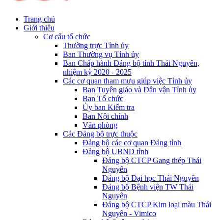
Trang chủ
Giới thiệu
Cơ cấu tổ chức
Thường trực Tỉnh ủy
Ban Thường vụ Tỉnh ủy
Ban Chấp hành Đảng bộ tỉnh Thái Nguyên,
nhiệm kỳ 2020 - 2025
Các cơ quan tham mưu giúp việc Tỉnh ủy
Ban Tuyên giáo và Dân vận Tỉnh ủy
Ban Tổ chức
Ủy ban Kiểm tra
Ban Nội chính
Văn phòng
Các Đảng bộ trực thuộc
Đảng bộ các cơ quan Đảng tỉnh
Đảng bộ UBND tỉnh
Đảng bộ CTCP Gang thép Thái
Nguyên
Đảng bộ Đại học Thái Nguyên
Đảng bộ Bệnh viện TW Thái
Nguyên
Đảng bộ CTCP Kim loại màu Thái
Nguyên - Vimico