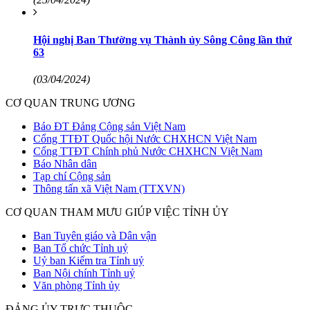
Hội nghị Ban Thường vụ Thành ủy Sông Công lần thứ
63
(03/04/2024)
CƠ QUAN TRUNG ƯƠNG
Báo ĐT Đảng Cộng sản Việt Nam
Cổng TTĐT Quốc hội Nước CHXHCN Việt Nam
Cổng TTĐT Chính phủ Nước CHXHCN Việt Nam
Báo Nhân dân
Tạp chí Cộng sản
Thông tấn xã Việt Nam (TTXVN)
CƠ QUAN THAM MƯU GIÚP VIỆC TỈNH ỦY
Ban Tuyên giáo và Dân vận
Ban Tổ chức Tỉnh uỷ
Uỷ ban Kiểm tra Tỉnh uỷ
Ban Nội chính Tỉnh uỷ
Văn phòng Tỉnh ủy
ĐẢNG ỦY TRỰC THUỘC