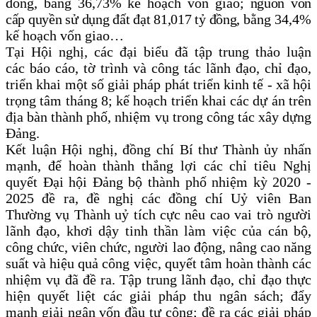
đồng, bằng 36,73% kế hoạch vốn giao;
nguồn vốn
cấp quyền sử dụng đất đạt 81,017 tỷ đồng,
bằng 34,4%
kế hoạch vốn giao…
Tại Hội nghị, các đại biểu đã tập trung thảo luận
các báo cáo, tờ trình và
công tác lãnh đạo, chỉ đạo,
triển khai một số giải pháp phát triển kinh tế - xã hội
trọng tâm
tháng 8; kế hoạch triển khai các dự án trên
địa bàn thành phố, nhiệm vụ trong công tác xây dựng
Đảng.
Kết
luận
H
ội nghị,
đồng chí Bí thư Thành ủy nhấn
mạnh, để hoàn thành thắng lợi các chỉ tiêu Nghị
quyết Đại hội Đảng bộ thành phố nhiệm kỳ 2020 -
2025 đề ra, đề nghị các đồng chí Uỷ viên Ban
Thường vụ Thành uỷ tích cực nêu cao vai trò người
lãnh đạo, khơi dậy tinh thần làm việc của cán bộ,
công chức, viên chức, người lao động, nâng cao năng
suất và hiệu quả công việc, quyết tâm hoàn thành các
nhiệm vụ đã đề ra. Tập trung lãnh đạo, chỉ đạo thực
hiện quyết liệt các giải pháp thu ngân sách; đẩy
mạnh giải ngân vốn đầu tư công; đề ra các giải pháp