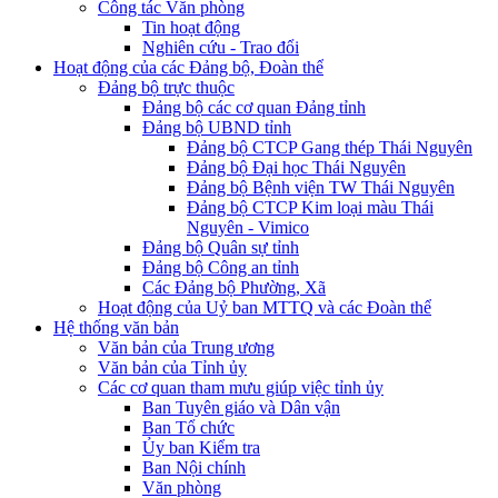
Công tác Văn phòng
Tin hoạt động
Nghiên cứu - Trao đổi
Hoạt động của các Đảng bộ, Đoàn thể
Đảng bộ trực thuộc
Đảng bộ các cơ quan Đảng tỉnh
Đảng bộ UBND tỉnh
Đảng bộ CTCP Gang thép Thái Nguyên
Đảng bộ Đại học Thái Nguyên
Đảng bộ Bệnh viện TW Thái Nguyên
Đảng bộ CTCP Kim loại màu Thái
Nguyên - Vimico
Đảng bộ Quân sự tỉnh
Đảng bộ Công an tỉnh
Các Đảng bộ Phường, Xã
Hoạt động của Uỷ ban MTTQ và các Đoàn thể
Hệ thống văn bản
Văn bản của Trung ương
Văn bản của Tỉnh ủy
Các cơ quan tham mưu giúp việc tỉnh ủy
Ban Tuyên giáo và Dân vận
Ban Tổ chức
Ủy ban Kiểm tra
Ban Nội chính
Văn phòng