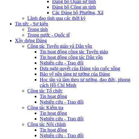
Đảng bộ Quân sự tỉnh
Đảng bộ Công an tỉnh
Các Đảng bộ Phường, Xã
Lãnh đạo tỉnh qua các thời kỳ
Tin tức - Sự kiện
Trong tỉnh
Trong nước - Quốc tế
Xây dựng Đảng
Công tác Tuyên giáo và Dân vận
Tin hoạt động công tác Tuyên giáo
Tin hoạt động công tác Dân vận
Nghiên cứu - Trao đổi
Đưa nghị quyết của Đảng vào cuộc sống
Bảo vệ nền tảng tư tưởng của Đảng
Học tập và làm theo tư tưởng, đạo đức, phong
cách Hồ Chí Minh
Công tác Tổ chức
Tin hoạt động
Nghiên cứu - Trao đổi
Công tác Kiểm tra
Tin hoạt động
Nghiên cứu - Trao đổi
Công tác Nội chính
Tin hoạt động
Nghiên cứu - Trao đổi