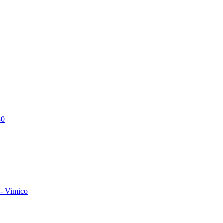
30
- Vimico