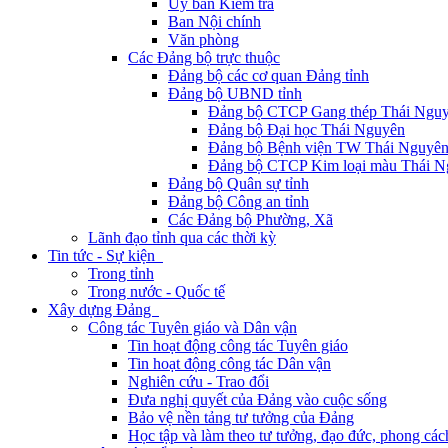
Ủy ban Kiểm tra
Ban Nội chính
Văn phòng
Các Đảng bộ trực thuộc
Đảng bộ các cơ quan Đảng tỉnh
Đảng bộ UBND tỉnh
Đảng bộ CTCP Gang thép Thái Ngu
Đảng bộ Đại học Thái Nguyên
Đảng bộ Bệnh viện TW Thái Nguyê
Đảng bộ CTCP Kim loại màu Thái N
Đảng bộ Quân sự tỉnh
Đảng bộ Công an tỉnh
Các Đảng bộ Phường, Xã
Lãnh đạo tỉnh qua các thời kỳ
Tin tức - Sự kiện
Trong tỉnh
Trong nước - Quốc tế
Xây dựng Đảng
Công tác Tuyên giáo và Dân vận
Tin hoạt động công tác Tuyên giáo
Tin hoạt động công tác Dân vận
Nghiên cứu - Trao đổi
Đưa nghị quyết của Đảng vào cuộc sống
Bảo vệ nền tảng tư tưởng của Đảng
Học tập và làm theo tư tưởng, đạo đức, phong cá