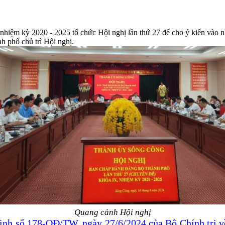
iệm kỳ 2020 - 2025 tổ chức Hội nghị lần thứ 27 để cho ý kiến vào 
 phố chủ trì Hội nghị.
Quang cảnh Hội nghị
̣nh số 178-QĐ/TW, ngày 27/6/2024 của Bộ Chính trị về