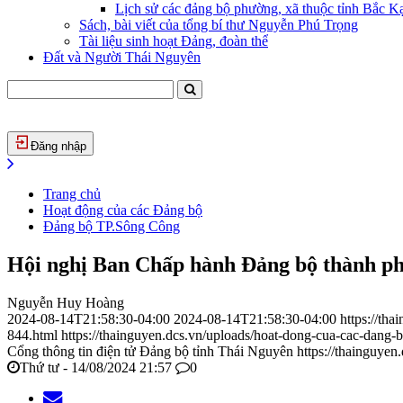
Lịch sử các đảng bộ phường, xã thuộc tỉnh Bắc Kạ
Sách, bài viết của tổng bí thư Nguyễn Phú Trọng
Tài liệu sinh hoạt Đảng, đoàn thể
Đất và Người Thái Nguyên
Đăng nhập
Trang chủ
Hoạt động của các Đảng bộ
Đảng bộ TP.Sông Công
Hội nghị Ban Chấp hành Đảng bộ thành ph
Nguyễn Huy Hoàng
2024-08-14T21:58:30-04:00
2024-08-14T21:58:30-04:00
https://th
844.html
https://thainguyen.dcs.vn/uploads/hoat-dong-cua-cac-dan
Cổng thông tin điện tử Đảng bộ tỉnh Thái Nguyên
https://thainguyen
Thứ tư - 14/08/2024 21:57
0