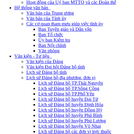
Hoạt động của Uỷ ban MTTQ và các Đoàn thể
Hệ thống văn bản
Văn bản của Trung ương
Văn bản của Tỉnh ủy
Các cơ quan tham mưu giúp việc tỉnh ủy
Ban Tuyên giáo và Dân vận
Ban Tổ chức
Ủy ban Kiểm tra
Ban Nội chính
Văn phòng
Văn kiện - Tư liệu
Văn kiện của Đảng
Văn kiện Đại hội Đảng bộ tỉnh
Lịch sử Đảng bộ tỉnh
Lịch sử Đảng bộ địa phương, đơn vị
Lịch sử Đảng bộ TP.Thái Nguyên
Lịch sử Đảng bộ TP.Sông Công
Lịch sử Đảng bộ TP.Phổ Yên
Lịch sử Đảng bộ huyện Đại Từ
Lịch sử Đảng bộ huyện Định Hóa
Lịch sử Đảng bộ huyện Đồng Hỷ
Lịch sử Đảng bộ huyện Phú Bình
Lịch sử Đảng bộ huyện Phú Lương
Lịch sử Đảng bộ huyện Võ Nhai
Lịch sử Đảng bộ các đơn vị trực thuộc