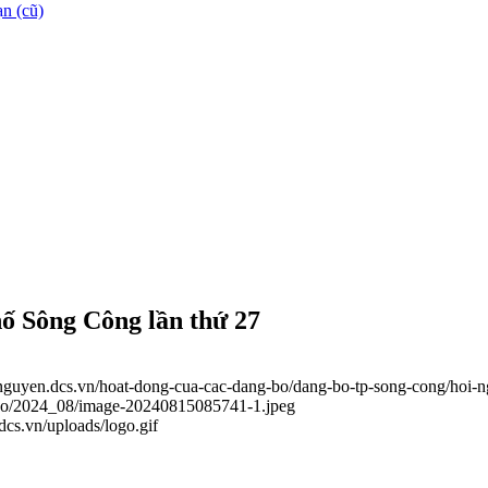
n (cũ)
ố Sông Công lần thứ 27
ainguyen.dcs.vn/hoat-dong-cua-cac-dang-bo/dang-bo-tp-song-cong/hoi-
g-bo/2024_08/image-20240815085741-1.jpeg
.dcs.vn/uploads/logo.gif