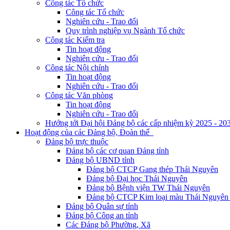
Công tác Tổ chức
Công tác Tổ chức
Nghiên cứu - Trao đổi
Quy trình nghiệp vụ Ngành Tổ chức
Công tác Kiểm tra
Tin hoạt động
Nghiên cứu - Trao đổi
Công tác Nội chính
Tin hoạt động
Nghiên cứu - Trao đổi
Công tác Văn phòng
Tin hoạt động
Nghiên cứu - Trao đổi
Hướng tới Đại hội Đảng bộ các cấp nhiệm kỳ 2025 - 20
Hoạt động của các Đảng bộ, Đoàn thể
Đảng bộ trực thuộc
Đảng bộ các cơ quan Đảng tỉnh
Đảng bộ UBND tỉnh
Đảng bộ CTCP Gang thép Thái Nguyên
Đảng bộ Đại học Thái Nguyên
Đảng bộ Bệnh viện TW Thái Nguyên
Đảng bộ CTCP Kim loại màu Thái Nguyên 
Đảng bộ Quân sự tỉnh
Đảng bộ Công an tỉnh
Các Đảng bộ Phường, Xã