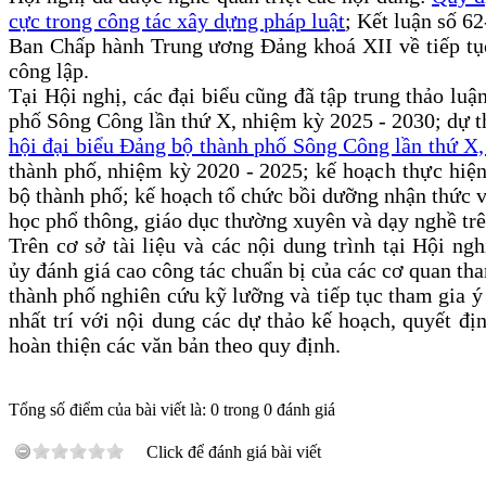
cực trong công tác xây dựng pháp luật
; Kết luận số 6
Ban Chấp hành Trung ương Đảng khoá XII về tiếp tục 
công lập.
Tại Hội nghị, các đại biểu cũng đã tập trung thảo luậ
phố Sông Công lần thứ X, nhiệm kỳ 2025 - 2030; dự 
hội đại biểu Đảng bộ thành phố Sông Công lần thứ X
thành phố, nhiệm kỳ 2020 - 2025; k
ế hoạch thực hiện
bộ thành phố; k
ế hoạch tổ chức bồi dưỡng nhận thức v
học phổ thông, giáo dục thường xuyên và dạy nghề tr
Trên cơ sở tài liệu và các nội dung trình tại Hội ngh
ủy
đánh giá cao
công tác chuẩn bị của các cơ quan th
thành phố nghiên cứu kỹ lưỡng và tiếp tục tham gia 
nhất trí với nội dung các dự thảo kế hoạch, quyết địn
hoàn thiện các văn bản theo quy định.
Tổng số điểm của bài viết là: 0 trong 0 đánh giá
Click để đánh giá bài viết