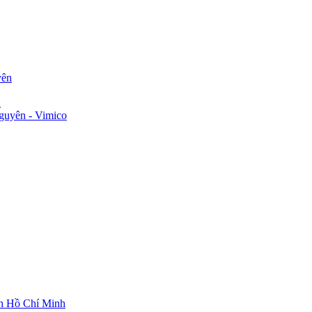
yên
n
guyên - Vimico
ch Hồ Chí Minh