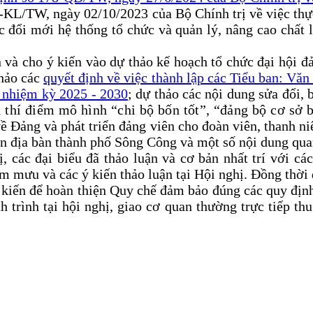
2-KL/TW, ngày 02/10/2023 của Bộ Chính trị về việc t
đổi mới hệ thống tổ chức và quản lý, nâng cao chất 
n và cho ý kiến vào dự thảo kế hoạch tổ chức đại hội đ
thảo các
quyết định về việc thành lập các Tiểu ban: Văn
, nhiệm kỳ 2025 - 2030
; dự thảo các nội dung sửa đổi
 thí điểm mô hình “chi bộ bốn tốt”, “đảng bộ cơ sở b
ề Đảng và phát triển đảng viên cho đoàn viên, thanh ni
ên địa bàn thành phố Sông Công
và một số nội dung qua
ị, các đại biểu đã thảo luận và cơ bản nhất trí với cá
am mưu và các ý kiến thảo luận tại Hội nghị. Đồng thờ
ý kiến để hoàn thiện Quy chế đảm bảo đúng các quy địn
h trình tại hội nghị, giao cơ quan thường trực tiếp thu