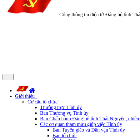
Cổng thông tin điện tử Đảng bộ tỉnh Th
Giới thiệu
Cơ cấu tổ chức
Thường trực Tỉnh ủy
Ban Thường vụ Tỉnh ủy
Ban Chấp hành Đảng bộ tỉnh Thái Nguyên, nhiệm
Các cơ quan tham mưu giúp việc Tỉnh ủy
Ban Tuyên giáo và Dân vận Tỉnh ủy
Ban tổ chức