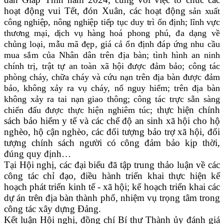
hoạt động vui Tết, đón Xuân, các hoạt động
sản xuất
công nghiệp, nông nghiệp tiếp tục duy trì ổn định; lĩnh vực
thương mại, dịch vụ h
àng hoá phong phú, đa dạng về
chủng loại, mẫu mã đẹp, giá cả ổn định đáp ứng nhu cầu
mua sắm của Nhân dân trên địa bàn; tình hình
an ninh
chính trị, trật tự an toàn xã hội được đảm bảo; công tác
phòng cháy, chữa cháy và cứu nạn trên địa bàn được đảm
bảo, không xảy ra vụ cháy, nổ nguy hiểm; trên địa bàn
không xảy ra tai nạn giao thông; công tác trực sẵn sàng
hực hiện chính
chiến đấu được thực hiện nghiêm túc; t
sách bảo hiểm y tế và các chế độ an sinh xã hội cho hộ
nghèo, hộ cận nghèo, các đối tượng bảo trợ xã hội, đối
tượng chính sách người có công đảm bảo kịp thời,
đúng quy định…
Tại Hội nghị, các đại biểu đã tập trung thảo luận về các
công tác chỉ đạo, điều hành triển khai thực hiện kế
hoạch phát triển kinh tế - xã hội; kế hoạch triển khai các
dự án trên địa bàn thành phố, nhiệm vụ trọng tâm trong
công tác xây dựng Đảng.
Kết
luận
H
ội nghị,
đồng chí Bí thư Thành ủy
đánh giá