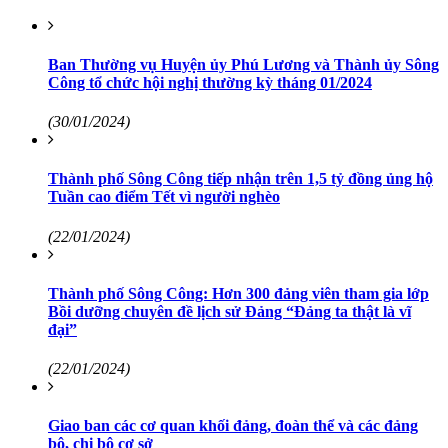
Ban Thường vụ Huyện ủy Phú Lương và Thành ủy Sông
Công tổ chức hội nghị thường kỳ tháng 01/2024
(30/01/2024)
Thành phố Sông Công tiếp nhận trên 1,5 tỷ đồng ủng hộ
Tuần cao điểm Tết vì người nghèo
(22/01/2024)
Thành phố Sông Công: Hơn 300 đảng viên tham gia lớp
Bồi dưỡng chuyên đề lịch sử Đảng “Đảng ta thật là vĩ
đại”
(22/01/2024)
Giao ban các cơ quan khối đảng, đoàn thể và các đảng
bộ, chi bộ cơ sở