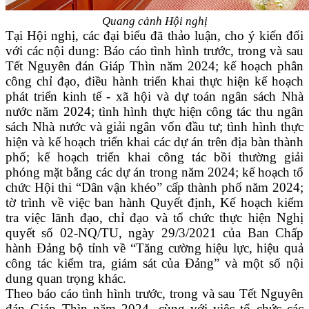
Quang cảnh Hội nghị
Tại Hội nghị, các đại biểu đã thảo luận, cho ý kiến đối
với các nội dung:
Báo cáo tình hình trước, trong và sau
Tết Nguyên đán Giáp Thìn năm 2024; kế hoạch phân
công chỉ đạo, điều hành triển khai thực hiện kế hoạch
phát triển kinh tế - xã hội và dự toán ngân sách Nhà
nước năm 2024; tình hình thực hiện công tác thu ngân
sách Nhà nước và giải ngân vốn đầu tư; tình hình thực
hiện và kế hoạch triển khai các dự án trên địa bàn thành
phố; kế hoạch triển khai công tác bồi thường giải
phóng mặt bằng các dự án trong năm 2024; kế hoạch tổ
chức Hội thi “Dân vận khéo” cấp thành phố năm 2024;
t
ờ trình về việc ban hành Quyết định, Kế hoạch kiểm
tra việc lãnh đạo, chỉ đạo và tổ chức thực hiện Nghị
quyết số 02-NQ/TU, ngày 29/3/2021 của Ban Chấp
hành Đảng bộ tỉnh về “Tăng cường hiệu lực, hiệu quả
công tác kiểm tra, giám sát của Đảng” và một số nội
dung quan trọng khác.
Theo báo cáo tình hình trước, trong và sau Tết Nguyên
đán Giáp Thìn năm 2024, cùng với việc tổ chức các