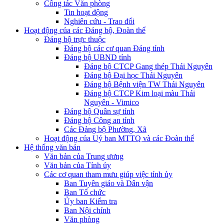
Công tác Văn phòng
Tin hoạt động
Nghiên cứu - Trao đổi
Hoạt động của các Đảng bộ, Đoàn thể
Đảng bộ trực thuộc
Đảng bộ các cơ quan Đảng tỉnh
Đảng bộ UBND tỉnh
Đảng bộ CTCP Gang thép Thái Nguyên
Đảng bộ Đại học Thái Nguyên
Đảng bộ Bệnh viện TW Thái Nguyên
Đảng bộ CTCP Kim loại màu Thái
Nguyên - Vimico
Đảng bộ Quân sự tỉnh
Đảng bộ Công an tỉnh
Các Đảng bộ Phường, Xã
Hoạt động của Uỷ ban MTTQ và các Đoàn thể
Hệ thống văn bản
Văn bản của Trung ương
Văn bản của Tỉnh ủy
Các cơ quan tham mưu giúp việc tỉnh ủy
Ban Tuyên giáo và Dân vận
Ban Tổ chức
Ủy ban Kiểm tra
Ban Nội chính
Văn phòng