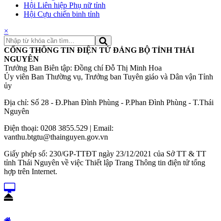
Hội Liên hiệp Phụ nữ tỉnh
Hội Cựu chiến binh tỉnh
×
CỔNG THÔNG TIN ĐIỆN TỬ ĐẢNG BỘ TỈNH THÁI
NGUYÊN
Trưởng Ban Biên tập: Đồng chí Đỗ Thị Minh Hoa
Ủy viên Ban Thường vụ, Trưởng ban Tuyên giáo và Dân vận Tỉnh
ủy
Địa chỉ: Số 28 - Đ.Phan Đình Phùng - P.Phan Đình Phùng - T.Thái
Nguyên
Điện thoại: 0208 3855.529 | Email:
vanthu.btgtu@thainguyen.gov.vn
Giấy phép số: 230/GP-TTĐT ngày 23/12/2021 của Sở TT & TT
tỉnh Thái Nguyên về việc Thiết lập Trang Thông tin điện tử tổng
hợp trên Internet.