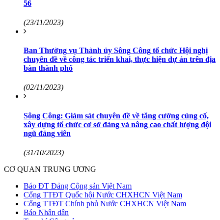
56
(23/11/2023)
Ban Thường vụ Thành ủy Sông Công tổ chức Hội nghị
chuyên đề về công tác triển khai, thực hiện dự án trên địa
bàn thành phố
(02/11/2023)
Sông Công: Giám sát chuyên đề về tăng cường củng cố,
xây dựng tổ chức cơ sở đảng và nâng cao chất lượng đội
ngũ đảng viên
(31/10/2023)
CƠ QUAN TRUNG ƯƠNG
Báo ĐT Đảng Cộng sản Việt Nam
Cổng TTĐT Quốc hội Nước CHXHCN Việt Nam
Cổng TTĐT Chính phủ Nước CHXHCN Việt Nam
Báo Nhân dân