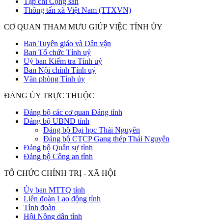
Tạp chí Cộng sản
Thông tấn xã Việt Nam (TTXVN)
CƠ QUAN THAM MƯU GIÚP VIỆC TỈNH ỦY
Ban Tuyên giáo và Dân vận
Ban Tổ chức Tỉnh uỷ
Uỷ ban Kiểm tra Tỉnh uỷ
Ban Nội chính Tỉnh uỷ
Văn phòng Tỉnh ủy
ĐẢNG ỦY TRỰC THUỘC
Đảng bộ các cơ quan Đảng tỉnh
Đảng bộ UBND tỉnh
Đảng bộ Đại học Thái Nguyên
Đảng bộ CTCP Gang thép Thái Nguyên
Đảng bộ Quân sự tỉnh
Đảng bộ Công an tỉnh
TỔ CHỨC CHÍNH TRỊ - XÃ HỘI
Ủy ban MTTQ tỉnh
Liên đoàn Lao động tỉnh
Tỉnh đoàn
Hội Nông dân tỉnh