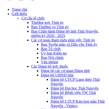
Trang chủ
Giới thiệu
Cơ cấu tổ chức
Thường trực Tỉnh ủy
Ban Thường vụ Tỉnh ủy
Ban Chấp hành Đảng bộ tỉnh Thái Nguyên,
nhiệm kỳ 2020 - 2025
Các cơ quan tham mưu giúp việc Tỉnh ủy
Ban Tuyên giáo và Dân vận Tỉnh ủy
Ban Tổ chức
Ủy ban Kiểm tra
Ban Nội chính
Văn phòng
Các Đảng bộ trực thuộc
Đảng bộ các cơ quan Đảng tỉnh
Đảng bộ UBND tỉnh
Đảng bộ CTCP Gang thép Thái
Nguyên
Đảng bộ Đại học Thái Nguyên
Đảng bộ Bệnh viện TW Thái
Nguyên
Đảng bộ CTCP Kim loại màu Thái
Nguyên - Vimico