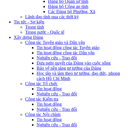
Đảng bộ Quân sự tỉnh
Đảng bộ Công an tỉnh
Các Đảng bộ Phường, Xã
Lãnh đạo tỉnh qua các thời kỳ
Tin tức - Sự kiện
Trong tỉnh
Trong nước - Quốc tế
Xây dựng Đảng
Công tác Tuyên giáo và Dân vận
Tin hoạt động công tác Tuyên giáo
Tin hoạt động công tác Dân vận
Nghiên cứu - Trao đổi
Đưa nghị quyết của Đảng vào cuộc sống
Bảo vệ nền tảng tư tưởng của Đảng
Học tập và làm theo tư tưởng, đạo đức, phong
cách Hồ Chí Minh
Công tác Tổ chức
Tin hoạt động
Nghiên cứu - Trao đổi
Công tác Kiểm tra
Tin hoạt động
Nghiên cứu - Trao đổi
Công tác Nội chính
Tin hoạt động
Nghiên cứu - Trao đổi