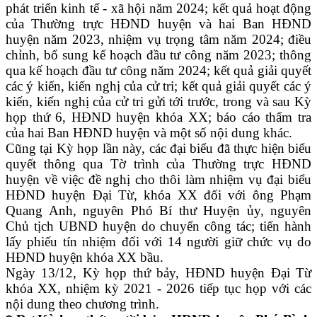
phát triển kinh tế - xã hội năm 2024; kết quả hoạt động
của Thường trực HĐND huyện và hai Ban HĐND
huyện năm 2023, nhiệm vụ trọng tâm năm 2024; điều
chỉnh, bổ sung kế hoạch đầu tư công năm 2023; thông
qua kế hoạch đầu tư công năm 2024; kết quả giải quyết
các ý kiến, kiến nghị của cử tri; kết quả giải quyết các ý
kiến, kiến nghị của cử tri gửi tới trước, trong và sau Kỳ
họp thứ 6, HĐND huyện khóa XX; báo cáo thẩm tra
của hai Ban HĐND huyện và một số nội dung khác.
Cũng tại Kỳ họp lần này, các đại biểu đã thực hiện biểu
quyết thông qua Tờ trình của Thường trực HĐND
huyện về việc đề nghị cho thôi làm nhiệm vụ đại biểu
HĐND huyện Đại Từ, khóa XX đối với ông Phạm
Quang Anh, nguyên Phó Bí thư Huyện ủy, nguyên
Chủ tịch UBND huyện do chuyển công tác; tiến hành
lấy phiếu tín nhiệm đối với 14 người giữ chức vụ do
HĐND huyện khóa XX bầu.
Ngày 13/12, Kỳ họp thứ bảy, HĐND huyện Đại Từ
khóa XX, nhiệm kỳ 2021 - 2026 tiếp tục họp với các
nội dung theo chương trình.