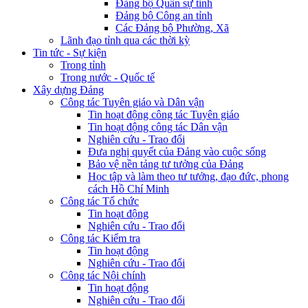
Đảng bộ Quân sự tỉnh
Đảng bộ Công an tỉnh
Các Đảng bộ Phường, Xã
Lãnh đạo tỉnh qua các thời kỳ
Tin tức - Sự kiện
Trong tỉnh
Trong nước - Quốc tế
Xây dựng Đảng
Công tác Tuyên giáo và Dân vận
Tin hoạt động công tác Tuyên giáo
Tin hoạt động công tác Dân vận
Nghiên cứu - Trao đổi
Đưa nghị quyết của Đảng vào cuộc sống
Bảo vệ nền tảng tư tưởng của Đảng
Học tập và làm theo tư tưởng, đạo đức, phong
cách Hồ Chí Minh
Công tác Tổ chức
Tin hoạt động
Nghiên cứu - Trao đổi
Công tác Kiểm tra
Tin hoạt động
Nghiên cứu - Trao đổi
Công tác Nội chính
Tin hoạt động
Nghiên cứu - Trao đổi