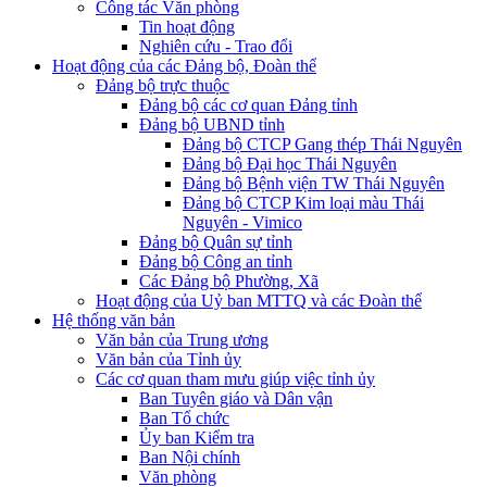
Công tác Văn phòng
Tin hoạt động
Nghiên cứu - Trao đổi
Hoạt động của các Đảng bộ, Đoàn thể
Đảng bộ trực thuộc
Đảng bộ các cơ quan Đảng tỉnh
Đảng bộ UBND tỉnh
Đảng bộ CTCP Gang thép Thái Nguyên
Đảng bộ Đại học Thái Nguyên
Đảng bộ Bệnh viện TW Thái Nguyên
Đảng bộ CTCP Kim loại màu Thái
Nguyên - Vimico
Đảng bộ Quân sự tỉnh
Đảng bộ Công an tỉnh
Các Đảng bộ Phường, Xã
Hoạt động của Uỷ ban MTTQ và các Đoàn thể
Hệ thống văn bản
Văn bản của Trung ương
Văn bản của Tỉnh ủy
Các cơ quan tham mưu giúp việc tỉnh ủy
Ban Tuyên giáo và Dân vận
Ban Tổ chức
Ủy ban Kiểm tra
Ban Nội chính
Văn phòng