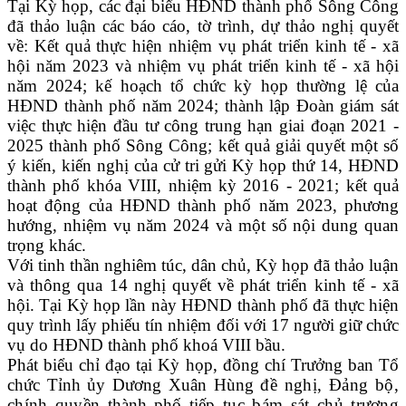
Tại Kỳ họp, các đại biểu HĐND thành phố Sông Công
đã thảo luận các báo cáo, tờ trình, dự thảo nghị quyết
về: Kết quả thực hiện nhiệm vụ phát triển kinh tế - xã
hội năm 2023 và nhiệm vụ phát triển kinh tế - xã hội
năm 2024; kế hoạch tổ chức kỳ họp thường lệ của
HĐND thành phố năm 2024; thành lập Đoàn giám sát
việc thực hiện đầu tư công trung hạn giai đoạn 2021 -
2025 thành phố Sông Công; kết quả giải quyết một số
ý kiến, kiến nghị của cử tri gửi Kỳ họp thứ 14, HĐND
thành phố khóa VIII, nhiệm kỳ 2016 - 2021;
kết quả
hoạt động của HĐND thành phố năm 2023, phương
hướng, nhiệm vụ năm 2024 và một số nội dung quan
trọng khác.
Với tinh thần nghiêm túc, dân chủ, Kỳ họp đã thảo luận
và thông qua 14 nghị quyết về phát triển kinh tế - xã
hội. Tại Kỳ họp lần này HĐND thành phố đã thực hiện
quy trình lấy phiếu tín nhiệm đối với
17
người giữ chức
vụ do HĐND thành phố khoá VIII bầu.
Phát biểu chỉ đạo tại Kỳ họp, đồng chí Trưởng ban Tổ
chức Tỉnh ủy Dương Xuân Hùng
đề nghị, Đảng bộ,
chính quyền
thành phố
tiếp tục bám sát chủ trương