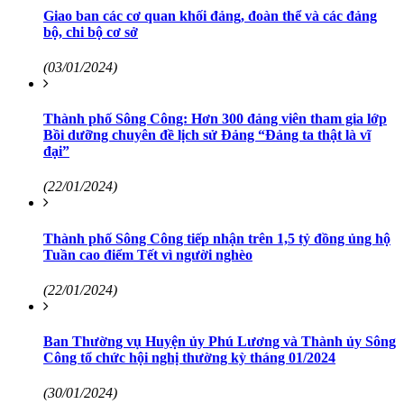
Giao ban các cơ quan khối đảng, đoàn thể và các đảng
bộ, chi bộ cơ sở
(03/01/2024)
Thành phố Sông Công: Hơn 300 đảng viên tham gia lớp
Bồi dưỡng chuyên đề lịch sử Đảng “Đảng ta thật là vĩ
đại”
(22/01/2024)
Thành phố Sông Công tiếp nhận trên 1,5 tỷ đồng ủng hộ
Tuần cao điểm Tết vì người nghèo
(22/01/2024)
Ban Thường vụ Huyện ủy Phú Lương và Thành ủy Sông
Công tổ chức hội nghị thường kỳ tháng 01/2024
(30/01/2024)