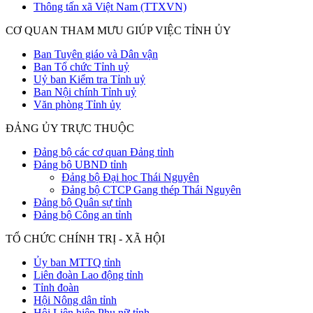
Thông tấn xã Việt Nam (TTXVN)
CƠ QUAN THAM MƯU GIÚP VIỆC TỈNH ỦY
Ban Tuyên giáo và Dân vận
Ban Tổ chức Tỉnh uỷ
Uỷ ban Kiểm tra Tỉnh uỷ
Ban Nội chính Tỉnh uỷ
Văn phòng Tỉnh ủy
ĐẢNG ỦY TRỰC THUỘC
Đảng bộ các cơ quan Đảng tỉnh
Đảng bộ UBND tỉnh
Đảng bộ Đại học Thái Nguyên
Đảng bộ CTCP Gang thép Thái Nguyên
Đảng bộ Quân sự tỉnh
Đảng bộ Công an tỉnh
TỔ CHỨC CHÍNH TRỊ - XÃ HỘI
Ủy ban MTTQ tỉnh
Liên đoàn Lao động tỉnh
Tỉnh đoàn
Hội Nông dân tỉnh
Hội Liên hiệp Phụ nữ tỉnh