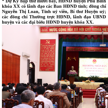
* Dự Kỳ họp thứ mười bảy, HĐND huyện Phú Bình
khóa XX có lãnh đạo các Ban HĐND tỉnh; đồng chí
Nguyễn Thị Loan, Tỉnh uỷ viên, Bí thư Huyện uỷ;
các đồng chí Thường trực HĐND, lãnh đạo UBND
huyện và các đại biểu HĐND huyện khóa XX.