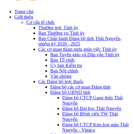
Trang chủ
Giới thiệu
Cơ cấu tổ chức
Thường trực Tỉnh ủy
Ban Thường vụ Tỉnh ủy
Ban Chấp hành Đảng bộ tỉnh Thái Nguyên,
nhiệm kỳ 2020 - 2025
Các cơ quan tham mưu giúp việc Tỉnh ủy
Ban Tuyên giáo và Dân vận Tỉnh ủy
Ban Tổ chức
Ủy ban Kiểm tra
Ban Nội chính
Văn phòng
Các Đảng bộ trực thuộc
Đảng bộ các cơ quan Đảng tỉnh
Đảng bộ UBND tỉnh
Đảng bộ CTCP Gang thép Thái
Nguyên
Đảng bộ Đại học Thái Nguyên
Đảng bộ Bệnh viện TW Thái
Nguyên
Đảng bộ CTCP Kim loại màu Thái
Nguyên - Vimico