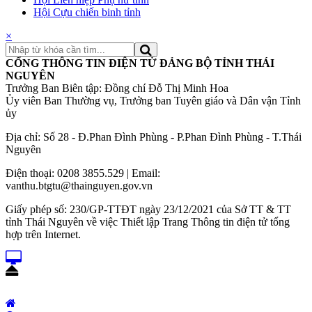
Hội Cựu chiến binh tỉnh
×
CỔNG THÔNG TIN ĐIỆN TỬ ĐẢNG BỘ TỈNH THÁI
NGUYÊN
Trưởng Ban Biên tập: Đồng chí Đỗ Thị Minh Hoa
Ủy viên Ban Thường vụ, Trưởng ban Tuyên giáo và Dân vận Tỉnh
ủy
Địa chỉ: Số 28 - Đ.Phan Đình Phùng - P.Phan Đình Phùng - T.Thái
Nguyên
Điện thoại: 0208 3855.529 | Email:
vanthu.btgtu@thainguyen.gov.vn
Giấy phép số: 230/GP-TTĐT ngày 23/12/2021 của Sở TT & TT
tỉnh Thái Nguyên về việc Thiết lập Trang Thông tin điện tử tổng
hợp trên Internet.